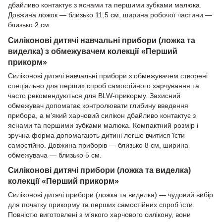
дбайливо контактує з яснами та першими зубками малюка.
Довжина ложок — близько 11,5 см, ширина робочої частини —
близько 2 см.
Силіконові дитячі навчальні прибори (ложка та
виделка) з обмежувачем колекції «Перший
прикорм»
Силіконові дитячі навчальні прибори з обмежувачем створені
спеціально для перших спроб самостійного харчування та
часто рекомендуються для BLW-прикорму. Захисний
обмежувач допомагає контролювати глибину введення
прибора, а м’який харчовий силікон дбайливо контактує з
яснами та першими зубками малюка. Компактний розмір і
зручна форма допомагають дитині легше вчитися їсти
самостійно. Довжина приборів — близько 8 см, ширина
обмежувача — близько 5 см.
Силіконові дитячі прибори (ложка та виделка)
колекції «Перший прикорм»
Силіконові дитячі прибори (ложка та виделка) — чудовий вибір
для початку прикорму та перших самостійних спроб їсти.
Повністю виготовлені з м’якого харчового силікону, вони