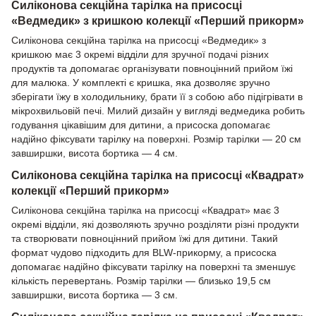
Силіконова секційна тарілка на присосці
«Ведмедик» з кришкою колекції «Перший прикорм»
Силіконова секційна тарілка на присосці «Ведмедик» з
кришкою має 3 окремі відділи для зручної подачі різних
продуктів та допомагає організувати повноцінний прийом їжі
для малюка. У комплекті є кришка, яка дозволяє зручно
зберігати їжу в холодильнику, брати її з собою або підігрівати в
мікрохвильовій печі. Милий дизайн у вигляді ведмедика робить
годування цікавішим для дитини, а присоска допомагає
надійно фіксувати тарілку на поверхні. Розмір тарілки — 20 см
завширшки, висота бортика — 4 см.
Силіконова секційна тарілка на присосці «Квадрат»
колекції «Перший прикорм»
Силіконова секційна тарілка на присосці «Квадрат» має 3
окремі відділи, які дозволяють зручно розділяти різні продукти
та створювати повноцінний прийом їжі для дитини. Такий
формат чудово підходить для BLW-прикорму, а присоска
допомагає надійно фіксувати тарілку на поверхні та зменшує
кількість перевертань. Розмір тарілки — близько 19,5 см
завширшки, висота бортика — 3 см.