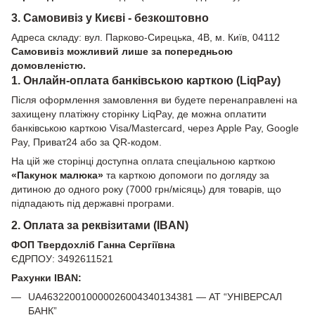
3. Самовивіз у Києві - безкоштовно
Адреса складу: вул. Парково-Сирецька, 4В, м. Київ, 04112
Самовивіз можливий лише за попередньою
домовленістю.
1. Онлайн-оплата банківською карткою (LiqPay)
Після оформлення замовлення ви будете перенаправлені на
захищену платіжну сторінку LiqPay, де можна оплатити
банківською карткою Visa/Mastercard, через Apple Pay, Google
Pay, Приват24 або за QR-кодом.
На цій же сторінці доступна оплата спеціальною карткою
«Пакунок малюка»
та карткою допомоги по догляду за
дитиною до одного року (7000 грн/місяць) для товарів, що
підпадають під державні програми.
2. Оплата за реквізитами (IBAN)
ФОП Твердохліб Ганна Сергіївна
ЄДРПОУ: 3492611521
Рахунки IBAN:
UA463220010000026004340134381 — АТ “УНІВЕРСАЛ
БАНК”