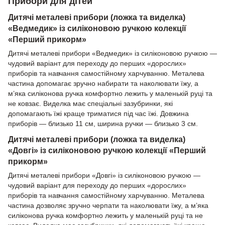
Прибори для дітей
Дитячі металеві прибори (ложка та виделка)
«Ведмедик» із силіконовою ручкою колекції
«Перший прикорм»
Дитячі металеві прибори «Ведмедик» із силіконовою ручкою —
чудовий варіант для переходу до перших «дорослих»
приборів та навчання самостійному харчуванню. Металева
частина допомагає зручно набирати та наколювати їжу, а
м’яка силіконова ручка комфортно лежить у маленькій руці та
не ковзає. Виделка має спеціальні зазубринки, які
допомагають їжі краще триматися під час їжі. Довжина
приборів — близько 11 см, ширина ручки — близько 3 см.
Дитячі металеві прибори (ложка та виделка)
«Довгі» із силіконовою ручкою колекції «Перший
прикорм»
Дитячі металеві прибори «Довгі» із силіконовою ручкою —
чудовий варіант для переходу до перших «дорослих»
приборів та навчання самостійному харчуванню. Металева
частина дозволяє зручно черпати та наколювати їжу, а м’яка
силіконова ручка комфортно лежить у маленькій руці та не