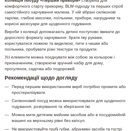
Колекція посуду «Перший прикорм»
створена для
комфортного старту прикорму, BLW-підходу та перших спроб
самостійного харчування малюка. У ній зібрані силіконові
тарілки, глибокі мисочки, поїльники, прибори, нагрудники та
корисні аксесуари для щоденного годування.
Вироби з колекції допомагають дитині поступово звикати до
дорослого формату харчування: брати їжу руками,
користуватися ложкою та виделкою, пити з чашки або
поїльника, пробувати різні текстури та продукти.
Усі елементи можна поєднувати між собою за кольором і
призначенням, створюючи зручний набір для дому,
прогулянок, садочка або подорожей.
Рекомендації щодо догляду
Перед першим використанням виріб потрібно промити або
простерилізувати.
Силіконовий посуд можна використовувати для щоденного
годування, розігрівання та зберігання їжі.
Можна мити дитячим мийним засобом або в посудомийній
машині на верхньому рівні без капсул.
Не використовуйте грубі губки, абразивні засоби та гострі