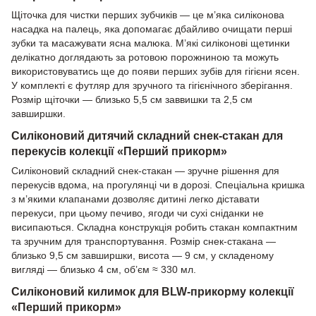
Щіточка для чистки перших зубчиків — це м’яка силіконова
насадка на палець, яка допомагає дбайливо очищати перші
зубки та масажувати ясна малюка. М’які силіконові щетинки
делікатно доглядають за ротовою порожниною та можуть
використовуватись ще до появи перших зубів для гігієни ясен.
У комплекті є футляр для зручного та гігієнічного зберігання.
Розмір щіточки — близько 5,5 см заввишки та 2,5 см
завширшки.
Силіконовий дитячий складний снек-стакан для
перекусів колекції «Перший прикорм»
Силіконовий складний снек-стакан — зручне рішення для
перекусів вдома, на прогулянці чи в дорозі. Спеціальна кришка
з м’якими клапанами дозволяє дитині легко діставати
перекуси, при цьому печиво, ягоди чи сухі сніданки не
висипаються. Складна конструкція робить стакан компактним
та зручним для транспортування. Розмір снек-стакана —
близько 9,5 см завширшки, висота — 9 см, у складеному
вигляді — близько 4 см, об’єм ≈ 330 мл.
Силіконовий килимок для BLW-прикорму колекції
«Перший прикорм»