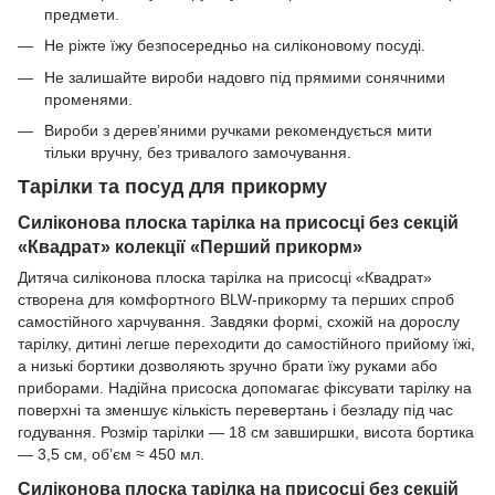
предмети.
Не ріжте їжу безпосередньо на силіконовому посуді.
Не залишайте вироби надовго під прямими сонячними
променями.
Вироби з дерев’яними ручками рекомендується мити
тільки вручну, без тривалого замочування.
Тарілки та посуд для прикорму
Силіконова плоска тарілка на присосці без секцій
«Квадрат» колекції «Перший прикорм»
Дитяча силіконова плоска тарілка на присосці «Квадрат»
створена для комфортного BLW-прикорму та перших спроб
самостійного харчування. Завдяки формі, схожій на дорослу
тарілку, дитині легше переходити до самостійного прийому їжі,
а низькі бортики дозволяють зручно брати їжу руками або
приборами. Надійна присоска допомагає фіксувати тарілку на
поверхні та зменшує кількість перевертань і безладу під час
годування. Розмір тарілки — 18 см завширшки, висота бортика
— 3,5 см, об’єм ≈ 450 мл.
Силіконова плоска тарілка на присосці без секцій