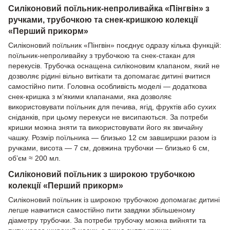
Силіконовий поїльник-непроливайка «Пінгвін» з
ручками, трубочкою та снек-кришкою колекції
«Перший прикорм»
Силіконовий поїльник «Пінгвін» поєднує одразу кілька функцій:
поїльник-непроливайку з трубочкою та снек-стакан для
перекусів. Трубочка оснащена силіконовим клапаном, який не
дозволяє рідині вільно витікати та допомагає дитині вчитися
самостійно пити. Головна особливість моделі — додаткова
снек-кришка з м’якими клапанами, яка дозволяє
використовувати поїльник для печива, ягід, фруктів або сухих
сніданків, при цьому перекуси не висипаються. За потреби
кришки можна зняти та використовувати його як звичайну
чашку. Розмір поїльника — близько 12 см завширшки разом із
ручками, висота — 7 см, довжина трубочки — близько 6 см,
об’єм ≈ 200 мл.
Силіконовий поїльник з широкою трубочкою
колекції «Перший прикорм»
Силіконовий поїльник із широкою трубочкою допомагає дитині
легше навчитися самостійно пити завдяки збільшеному
діаметру трубочки. За потреби трубочку можна вийняти та