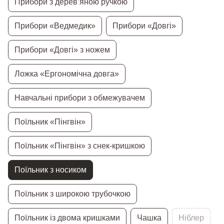
Прибори з дерев’яною ручкою
Прибори «Ведмедик»
Прибори «Довгі»
Прибори «Довгі» з ножем
Ложка «Ергономічна довга»
Навчальні прибори з обмежувачем
Поїльник «Пінгвін»
Поїльник «Пінгвін» з снек-кришкою
Поїльник з носиком
Поїльник з широкою трубочкою
Поїльник із двома кришками
Чашка
Ніблер