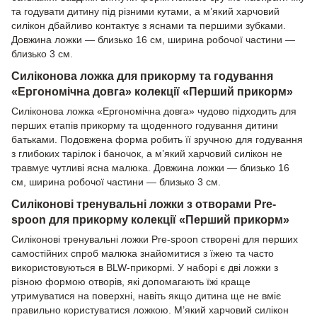
та годувати дитину під різними кутами, а м’який харчовий
силікон дбайливо контактує з яснами та першими зубками.
Довжина ложки — близько 16 см, ширина робочої частини —
близько 3 см.
Силіконова ложка для прикорму та годування
«Ергономічна довга» колекції «Перший прикорм»
Силіконова ложка «Ергономічна довга» чудово підходить для
перших етапів прикорму та щоденного годування дитини
батьками. Подовжена форма робить її зручною для годування
з глибоких тарілок і баночок, а м’який харчовий силікон не
травмує чутливі ясна малюка. Довжина ложки — близько 16
см, ширина робочої частини — близько 3 см.
Силіконові тренувальні ложки з отворами Pre-
spoon для прикорму колекції «Перший прикорм»
Силіконові тренувальні ложки Pre-spoon створені для перших
самостійних спроб малюка знайомитися з їжею та часто
використовуються в BLW-прикормі. У наборі є дві ложки з
різною формою отворів, які допомагають їжі краще
утримуватися на поверхні, навіть якщо дитина ще не вміє
правильно користуватися ложкою. М’який харчовий силікон