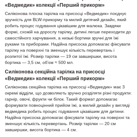
«Ведмедик» колекції «Перший прикорм»
Силіконова плоска тарілка на присосці «Ведмедик» поєднує
зручність для BLW-прикорму та милий дитячий дизайн, який
робить процес годування цікавішим для малюка. Завдяки
формі, схожій на дорослу тарілку, дитині легше переходити до
самостійного харчування, а низькі бортики зручні для їжі
руками та приборами. Надійна присоска допомагає фіксувати
тарілку на поверхні та зменшує кількість перевертань і
розлитої їжі. Розмір тарілки — 19 см завширшки, висота
бортика — 3,5 см, об’єм ≈ 500 мл.
Силіконова секційна тарілка на присосці
«Ведмедик» колекції «Перший прикорм»
Силіконова секційна тарілка на присосці «Ведмедик» має 3
окремі відділи, що дозволяють зручно розділяти різні продукти:
гарнір, овочі, фрукти чи білок. Такий формат допомагає
формувати повноцінний прийом їжі, а милий дизайн у вигляді
ведмедика робить процес годування цікавішим для дитини.
Надійна присоска допомагає фіксувати тарілку на поверхні та
зменшує кількість перевертань. Розмір тарілки — 20 см
завширшки, висота бортика — 4 см.