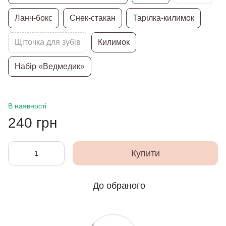
Ланч-бокс
Снек-стакан
Тарілка-килимок
Щіточка для зубів
Килимок
Набір «Ведмедик»
В наявності
240 грн
Купити
До обраного