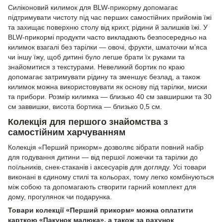
Силіконовий килимок для BLW-прикорму допомагає
підтримувати чистоту під час перших самостійних прийомів їжі
та захищає поверхню столу від крихт, рідини й залишків їжі. У
BLW-прикормі продукти часто викладають безпосередньо на
килимок взагалі без тарілки — овочі, фрукти, шматочки м’яса
чи іншу їжу, щоб дитині було легше брати їх руками та
знайомитися з текстурами. Невеликий бортик по краю
допомагає затримувати рідину та зменшує безлад, а також
килимок можна використовувати як основу під тарілки, миски
та прибори. Розмір килимка — близько 40 см завширшки та 30
см заввишки, висота бортика — близько 0,5 см.
Колекція для першого знайомства з
самостійним харчуванням
Колекція «Перший прикорм» дозволяє зібрати повний набір
для годування дитини — від першої ложечки та тарілки до
поїльників, снек-стаканів і аксесуарів для догляду. Усі товари
виконані в єдиному стилі та кольорах, тому легко комбінуються
між собою та допомагають створити гарний комплект для
дому, прогулянок чи подарунка.
Товари колекції «Перший прикорм» можна оплатити
карткою «Пакунок малюка», а також за рахунок