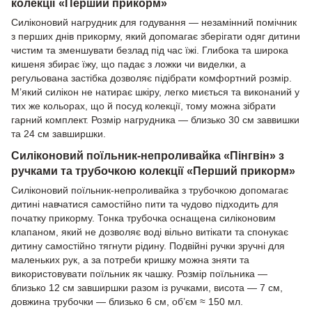
колекції «Перший прикорм»
Силіконовий нагрудник для годування — незамінний помічник
з перших днів прикорму, який допомагає зберігати одяг дитини
чистим та зменшувати безлад під час їжі. Глибока та широка
кишеня збирає їжу, що падає з ложки чи виделки, а
регульована застібка дозволяє підібрати комфортний розмір.
М’який силікон не натирає шкіру, легко миється та виконаний у
тих же кольорах, що й посуд колекції, тому можна зібрати
гарний комплект. Розмір нагрудника — близько 30 см заввишки
та 24 см завширшки.
Силіконовий поїльник-непроливайка «Пінгвін» з
ручками та трубочкою колекції «Перший прикорм»
Силіконовий поїльник-непроливайка з трубочкою допомагає
дитині навчатися самостійно пити та чудово підходить для
початку прикорму. Тонка трубочка оснащена силіконовим
клапаном, який не дозволяє воді вільно витікати та спонукає
дитину самостійно тягнути рідину. Подвійні ручки зручні для
маленьких рук, а за потреби кришку можна зняти та
використовувати поїльник як чашку. Розмір поїльника —
близько 12 см завширшки разом із ручками, висота — 7 см,
довжина трубочки — близько 6 см, об’єм ≈ 150 мл.