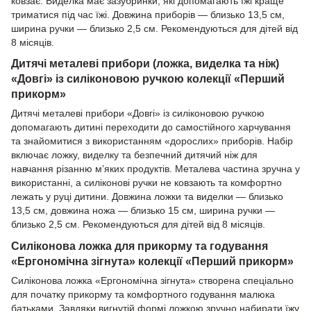
ковзає. Виделка має зазубринки, які допомагають їжі краще
триматися під час їжі. Довжина приборів — близько 13,5 см,
ширина ручки — близько 2,5 см. Рекомендуються для дітей від
8 місяців.
Дитячі металеві прибори (ложка, виделка та ніж)
«Довгі» із силіконовою ручкою колекції «Перший
прикорм»
Дитячі металеві прибори «Довгі» із силіконовою ручкою
допомагають дитині переходити до самостійного харчування
та знайомитися з використанням «дорослих» приборів. Набір
включає ложку, виделку та безпечний дитячий ніж для
навчання різанню м’яких продуктів. Металева частина зручна у
використанні, а силіконові ручки не ковзають та комфортно
лежать у руці дитини. Довжина ложки та виделки — близько
13,5 см, довжина ножа — близько 15 см, ширина ручки —
близько 2,5 см. Рекомендуються для дітей від 8 місяців.
Силіконова ложка для прикорму та годування
«Ергономічна зігнута» колекції «Перший прикорм»
Силіконова ложка «Ергономічна зігнута» створена спеціально
для початку прикорму та комфортного годування малюка
батьками. Завдяки вигнутій формі ложкою зручно набирати їжу