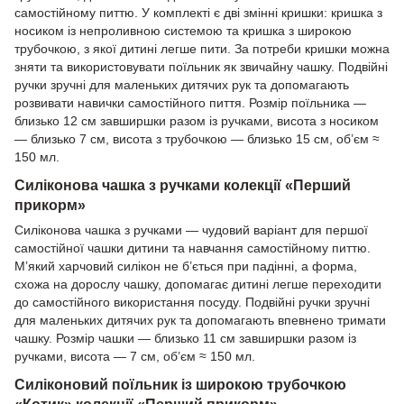
самостійному питтю. У комплекті є дві змінні кришки: кришка з
носиком із непроливною системою та кришка з широкою
трубочкою, з якої дитині легше пити. За потреби кришки можна
зняти та використовувати поїльник як звичайну чашку. Подвійні
ручки зручні для маленьких дитячих рук та допомагають
розвивати навички самостійного пиття. Розмір поїльника —
близько 12 см завширшки разом із ручками, висота з носиком
— близько 7 см, висота з трубочкою — близько 15 см, об’єм ≈
150 мл.
Силіконова чашка з ручками колекції «Перший
прикорм»
Силіконова чашка з ручками — чудовий варіант для першої
самостійної чашки дитини та навчання самостійному питтю.
М’який харчовий силікон не б’ється при падінні, а форма,
схожа на дорослу чашку, допомагає дитині легше переходити
до самостійного використання посуду. Подвійні ручки зручні
для маленьких дитячих рук та допомагають впевнено тримати
чашку. Розмір чашки — близько 11 см завширшки разом із
ручками, висота — 7 см, об’єм ≈ 150 мл.
Силіконовий поїльник із широкою трубочкою
«Котик» колекції «Перший прикорм»