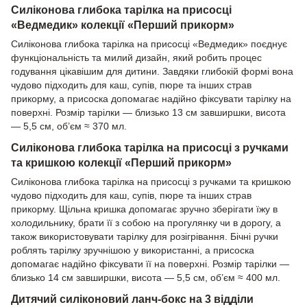
Силіконова глибока тарілка на присосці
«Ведмедик» колекції «Перший прикорм»
Силіконова глибока тарілка на присосці «Ведмедик» поєднує
функціональність та милий дизайн, який робить процес
годування цікавішим для дитини. Завдяки глибокій формі вона
чудово підходить для каш, супів, пюре та інших страв
прикорму, а присоска допомагає надійно фіксувати тарілку на
поверхні. Розмір тарілки — близько 13 см завширшки, висота
— 5,5 см, об’єм ≈ 370 мл.
Силіконова глибока тарілка на присосці з ручками
та кришкою колекції «Перший прикорм»
Силіконова глибока тарілка на присосці з ручками та кришкою
чудово підходить для каш, супів, пюре та інших страв
прикорму. Щільна кришка допомагає зручно зберігати їжу в
холодильнику, брати її з собою на прогулянку чи в дорогу, а
також використовувати тарілку для розігрівання. Бічні ручки
роблять тарілку зручнішою у використанні, а присоска
допомагає надійно фіксувати її на поверхні. Розмір тарілки —
близько 14 см завширшки, висота — 5,5 см, об’єм ≈ 400 мл.
Дитячий силіконовий ланч-бокс на 3 відділи