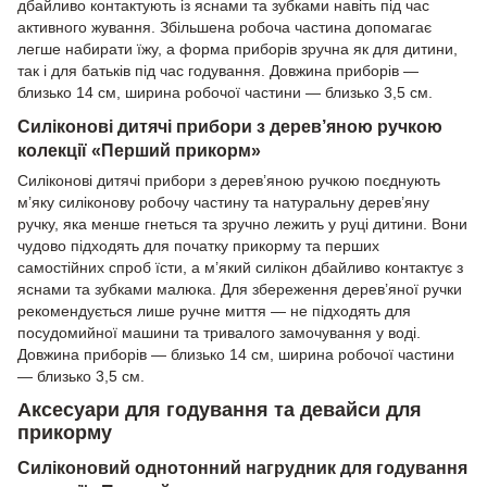
дбайливо контактують із яснами та зубками навіть під час
активного жування. Збільшена робоча частина допомагає
легше набирати їжу, а форма приборів зручна як для дитини,
так і для батьків під час годування. Довжина приборів —
близько 14 см, ширина робочої частини — близько 3,5 см.
Силіконові дитячі прибори з дерев’яною ручкою
колекції «Перший прикорм»
Силіконові дитячі прибори з дерев’яною ручкою поєднують
м’яку силіконову робочу частину та натуральну дерев’яну
ручку, яка менше гнеться та зручно лежить у руці дитини. Вони
чудово підходять для початку прикорму та перших
самостійних спроб їсти, а м’який силікон дбайливо контактує з
яснами та зубками малюка. Для збереження дерев’яної ручки
рекомендується лише ручне миття — не підходять для
посудомийної машини та тривалого замочування у воді.
Довжина приборів — близько 14 см, ширина робочої частини
— близько 3,5 см.
Аксесуари для годування та девайси для
прикорму
Силіконовий однотонний нагрудник для годування