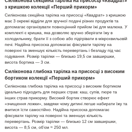
Силіконова секційна тарілка на присосці «Квадрат»
з кришкою колекції «Перший прикорм»
Силіконова секційна тарілка на присосці «Квадрат» з кришкою
має 3 окремі відділи для зручної подачі різних продуктів та
допомагає організувати повноцінний прийом їжі для малюка. У
комплекті є кришка, яка дозволяє зручно зберігати їжу в
холодильнику, брати її з собою або підігрівати в мікрохвильовій
печі. Надійна присоска допомагає фіксувати тарілку на
поверхні та зменшує кількість перевертань і безладу під час
годування. Розмір тарілки — близько 19,5 см завширшки,
висота бортика — 3 см.
Силіконова глибока тарілка на присосці з високим
бортиком колекції «Перший прикорм»
Силіконова глибока тарілка на присосці з високим бортиком
ідеально підходить для перших страв: каш, супів, пюре та
інших страв прикорму. Високий бортик створює ефект
«зчищення ложки», завдяки чому дитині легше набирати їжу та
вчитися їсти самостійно. Надійна присоска допомагає
фіксувати тарілку на поверхні та зменшує кількість
перевертань. Розмір тарілки — близько 12 см завширшки,
висота — 8,5 см, об’єм ≈ 250 мл.