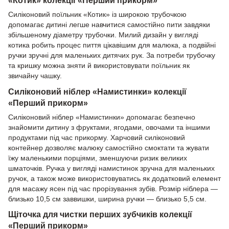
Силіконовий поїльник «Котик» із широкою трубочкою
допомагає дитині легше навчитися самостійно пити завдяки
збільшеному діаметру трубочки. Милий дизайн у вигляді
котика робить процес пиття цікавішим для малюка, а подвійні
ручки зручні для маленьких дитячих рук. За потреби трубочку
та кришку можна зняти й використовувати поїльник як
звичайну чашку.
Силіконовий ніблер «Намистинки» колекції
«Перший прикорм»
Силіконовий ніблер «Намистинки» допомагає безпечно
знайомити дитину з фруктами, ягодами, овочами та іншими
продуктами під час прикорму. Харчовий силіконовий
контейнер дозволяє малюку самостійно смоктати та жувати
їжу маленькими порціями, зменшуючи ризик великих
шматочків. Ручка у вигляді намистинок зручна для маленьких
ручок, а також може використовуватись як додатковий елемент
для масажу ясен під час прорізування зубів. Розмір ніблера —
близько 10,5 см заввишки, ширина ручки — близько 5,5 см.
Щіточка для чистки перших зубчиків колекції
«Перший прикорм»