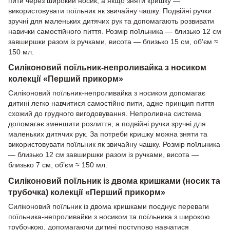
пити через широкий носик, а якщо зняти кришку —
використовувати поїльник як звичайну чашку. Подвійні ручки
зручні для маленьких дитячих рук та допомагають розвивати
навички самостійного пиття. Розмір поїльника — близько 12 см
завширшки разом із ручками, висота — близько 15 см, об’єм ≈
150 мл.
Силіконовий поїльник-непроливайка з носиком
колекції «Перший прикорм»
Силіконовий поїльник-непроливайка з носиком допомагає
дитині легко навчитися самостійно пити, адже принцип пиття
схожий до грудного вигодовування. Непроливна система
допомагає зменшити розлиття, а подвійні ручки зручні для
маленьких дитячих рук. За потреби кришку можна зняти та
використовувати поїльник як звичайну чашку. Розмір поїльника
— близько 12 см завширшки разом із ручками, висота —
близько 7 см, об’єм ≈ 150 мл.
Силіконовий поїльник із двома кришками (носик та
трубочка) колекції «Перший прикорм»
Силіконовий поїльник із двома кришками поєднує переваги
поїльника-непроливайки з носиком та поїльника з широкою
трубочкою, допомагаючи дитині поступово навчатися