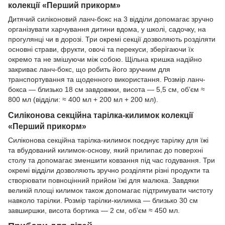
колекції «Перший прикорм»
Дитячий силіконовий ланч-бокс на 3 відділи допомагає зручно
організувати харчування дитини вдома, у школі, садочку, на
прогулянці чи в дорозі. Три окремі секції дозволяють розділяти
основні страви, фрукти, овочі та перекуси, зберігаючи їх
окремо та не змішуючи між собою. Щільна кришка надійно
закриває ланч-бокс, що робить його зручним для
транспортування та щоденного використання. Розмір ланч-
бокса — близько 18 см завдовжки, висота — 5,5 см, об’єм ≈
800 мл (відділи: ≈ 400 мл + 200 мл + 200 мл).
Силіконова секційна тарілка-килимок колекції
«Перший прикорм»
Силіконова секційна тарілка-килимок поєднує тарілку для їжі
та вбудований килимок-основу, який прилипає до поверхні
столу та допомагає зменшити ковзання під час годування. Три
окремі відділи дозволяють зручно розділяти різні продукти та
створювати повноцінний прийом їжі для малюка. Завдяки
великій площі килимок також допомагає підтримувати чистоту
навколо тарілки. Розмір тарілки-килимка — близько 30 см
завширшки, висота бортика — 2 см, об’єм ≈ 450 мл.