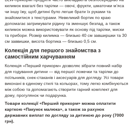
килимок взагалі без тарілки — овочі, фрукти, шматочки м’яса
чи іншу їжу, щоб дитині було легше брати їх руками та
знайомитися з текстурами. Невеликий бортик по краю
допомагає затримувати рідину та зменшує безлад, а також
килимок можна використовувати як основу під тарілки, миски
та прибори. Розмір килимка — близько 40 см завширшки та 30
см заввишки, висота бортика — близько 0,5 см.
Колекція для першого знайомства з
самостійним харчуванням
Колекція «Перший прикорм» дозволяє зібрати повний набір
для годування дитини — від першої ложечки та тарілки до
поїльників, снек-стаканів і аксесуарів для догляду. Усі товари
виконані в єдиному стилі та кольорах, тому легко комбінуються
між собою та допомагають створити гарний комплект для
дому, прогулянок чи подарунка.
Товари колекції «Перший прикорм» можна оплатити
карткою «Пакунок малюка», а також за рахунок
державних виплат по догляду за дитиною до року (7000
грн).