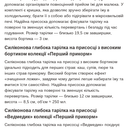
допомагає організувати повноцінний прийом їжі для малюка. У
комплекті є кришка, яка дозволяє зручно зберігати їжу в
холодильнику, брати її з собою або підігрівати в мікрохвильовій
печі. Надійна присоска допомагає фіксувати тарілку на
поверхні та зменшує кількість перевертань і безладу під час
годування. Розмір тарілки — близько 19,5 см завширшки,
висота бортика — 3 см.
Силіконова глибока тарілка на присосці з високим
бортиком колекції «Перший прикорм»
Силіконова глибока тарілка на присосці з високим бортиком
ідеально підходить для перших страв: каш, супів, пюре та
інших страв прикорму. Високий бортик створює ефект
«зчищення ложки», завдяки чому дитині легше набирати їжу та
вчитися їсти самостійно. Надійна присоска допомагає
фіксувати тарілку на поверхні та зменшує кількість
перевертань. Розмір тарілки — близько 12 см завширшки,
висота — 8,5 см, об’єм ≈ 250 мл.
Силіконова глибока тарілка на присосці
«Ведмедик» колекції «Перший прикорм»
Силіконова глибока тарілка на присосці «Ведмедик» поєднує