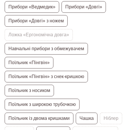
Прибори «Ведмедик»
Прибори «Довгі»
Прибори «Довгі» з ножем
Ложка «Ергономічна довга»
Навчальні прибори з обмежувачем
Поїльник «Пінгвін»
Поїльник «Пінгвін» з снек-кришкою
Поїльник з носиком
Поїльник з широкою трубочкою
Поїльник із двома кришками
Чашка
Ніблер