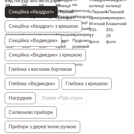
Вид посуду або аксесуара
Секційна «Квадрат»
Секційна «Квадрат» з кришкою
Секційна «Ведмедик»
Секційна «Ведмедик» з кришкою
Глибока з високим бортиком
Глибока «Ведмедик»
Глибока з кришкою
Нагрудник
Ложки «Пре-спун»
Силіконові прибори
Прибори з дерев’яною ручкою