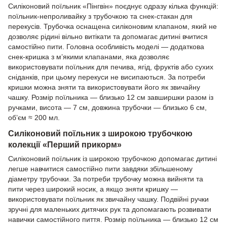
Силіконовий поїльник «Пінгвін» поєднує одразу кілька функцій:
поїльник-непроливайку з трубочкою та снек-стакан для
перекусів. Трубочка оснащена силіконовим клапаном, який не
дозволяє рідині вільно витікати та допомагає дитині вчитися
самостійно пити. Головна особливість моделі — додаткова
снек-кришка з м’якими клапанами, яка дозволяє
використовувати поїльник для печива, ягід, фруктів або сухих
сніданків, при цьому перекуси не висипаються. За потреби
кришки можна зняти та використовувати його як звичайну
чашку. Розмір поїльника — близько 12 см завширшки разом із
ручками, висота — 7 см, довжина трубочки — близько 6 см,
об’єм ≈ 200 мл.
Силіконовий поїльник з широкою трубочкою
колекції «Перший прикорм»
Силіконовий поїльник із широкою трубочкою допомагає дитині
легше навчитися самостійно пити завдяки збільшеному
діаметру трубочки. За потреби трубочку можна вийняти та
пити через широкий носик, а якщо зняти кришку —
використовувати поїльник як звичайну чашку. Подвійні ручки
зручні для маленьких дитячих рук та допомагають розвивати
навички самостійного пиття. Розмір поїльника — близько 12 см