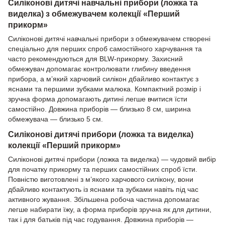
Силіконові дитячі навчальні прибори (ложка та
виделка) з обмежувачем колекції «Перший
прикорм»
Силіконові дитячі навчальні прибори з обмежувачем створені
спеціально для перших спроб самостійного харчування та
часто рекомендуються для BLW-прикорму. Захисний
обмежувач допомагає контролювати глибину введення
прибора, а м’який харчовий силікон дбайливо контактує з
яснами та першими зубками малюка. Компактний розмір і
зручна форма допомагають дитині легше вчитися їсти
самостійно. Довжина приборів — близько 8 см, ширина
обмежувача — близько 5 см.
Силіконові дитячі прибори (ложка та виделка)
колекції «Перший прикорм»
Силіконові дитячі прибори (ложка та виделка) — чудовий вибір
для початку прикорму та перших самостійних спроб їсти.
Повністю виготовлені з м’якого харчового силікону, вони
дбайливо контактують із яснами та зубками навіть під час
активного жування. Збільшена робоча частина допомагає
легше набирати їжу, а форма приборів зручна як для дитини,
так і для батьків під час годування. Довжина приборів —