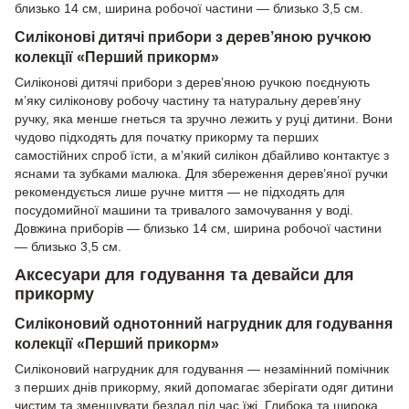
близько 14 см, ширина робочої частини — близько 3,5 см.
Силіконові дитячі прибори з дерев’яною ручкою
колекції «Перший прикорм»
Силіконові дитячі прибори з дерев’яною ручкою поєднують
м’яку силіконову робочу частину та натуральну дерев’яну
ручку, яка менше гнеться та зручно лежить у руці дитини. Вони
чудово підходять для початку прикорму та перших
самостійних спроб їсти, а м’який силікон дбайливо контактує з
яснами та зубками малюка. Для збереження дерев’яної ручки
рекомендується лише ручне миття — не підходять для
посудомийної машини та тривалого замочування у воді.
Довжина приборів — близько 14 см, ширина робочої частини
— близько 3,5 см.
Аксесуари для годування та девайси для
прикорму
Силіконовий однотонний нагрудник для годування
колекції «Перший прикорм»
Силіконовий нагрудник для годування — незамінний помічник
з перших днів прикорму, який допомагає зберігати одяг дитини
чистим та зменшувати безлад під час їжі. Глибока та широка