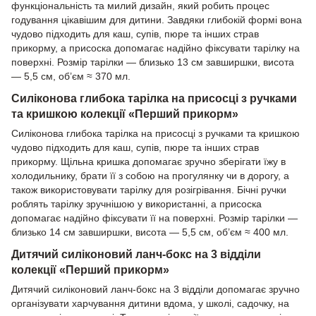
функціональність та милий дизайн, який робить процес
годування цікавішим для дитини. Завдяки глибокій формі вона
чудово підходить для каш, супів, пюре та інших страв
прикорму, а присоска допомагає надійно фіксувати тарілку на
поверхні. Розмір тарілки — близько 13 см завширшки, висота
— 5,5 см, об’єм ≈ 370 мл.
Силіконова глибока тарілка на присосці з ручками
та кришкою колекції «Перший прикорм»
Силіконова глибока тарілка на присосці з ручками та кришкою
чудово підходить для каш, супів, пюре та інших страв
прикорму. Щільна кришка допомагає зручно зберігати їжу в
холодильнику, брати її з собою на прогулянку чи в дорогу, а
також використовувати тарілку для розігрівання. Бічні ручки
роблять тарілку зручнішою у використанні, а присоска
допомагає надійно фіксувати її на поверхні. Розмір тарілки —
близько 14 см завширшки, висота — 5,5 см, об’єм ≈ 400 мл.
Дитячий силіконовий ланч-бокс на 3 відділи
колекції «Перший прикорм»
Дитячий силіконовий ланч-бокс на 3 відділи допомагає зручно
організувати харчування дитини вдома, у школі, садочку, на