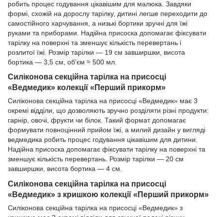
робить процес годування цікавішим для малюка. Завдяки
формі, схожій на дорослу тарілку, дитині легше переходити до
самостійного харчування, а низькі бортики зручні для їжі
руками та приборами. Надійна присоска допомагає фіксувати
тарілку на поверхні та зменшує кількість перевертань і
розлитої їжі. Розмір тарілки — 19 см завширшки, висота
бортика — 3,5 см, об’єм ≈ 500 мл.
Силіконова секційна тарілка на присосці
«Ведмедик» колекції «Перший прикорм»
Силіконова секційна тарілка на присосці «Ведмедик» має 3
окремі відділи, що дозволяють зручно розділяти різні продукти:
гарнір, овочі, фрукти чи білок. Такий формат допомагає
формувати повноцінний прийом їжі, а милий дизайн у вигляді
ведмедика робить процес годування цікавішим для дитини.
Надійна присоска допомагає фіксувати тарілку на поверхні та
зменшує кількість перевертань. Розмір тарілки — 20 см
завширшки, висота бортика — 4 см.
Силіконова секційна тарілка на присосці
«Ведмедик» з кришкою колекції «Перший прикорм»
Силіконова секційна тарілка на присосці «Ведмедик» з