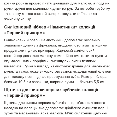
котика робить процес пиття цікавішим для малюка, а подвійні
ручки зручні для маленьких дитячих рук. За потреби трубочку
та кришку можна зняти й використовувати поїльник як
звичайну чашку.
Силіконовий ніблер «Намистинки» колекції
«Перший прикорм»
Силіконовий ніблер «Намистинки» допомагає безпечно
знайомити дитину з фруктами, ягодами, овочами та іншими
продуктами під час прикорму. Харчовий силіконовий
контейнер дозволяє малюку самостійно смоктати та жувати
їжу маленькими порціями, зменшуючи ризик великих
шматочків. Ручка у вигляді намистинок зручна для маленьких
ручок, а також може використовуватись як додатковий елемент
для масажу ясен під час прорізування зубів. Розмір ніблера —
близько 10,5 см заввишки, ширина ручки — близько 5,5 см.
Щіточка для чистки перших зубчиків колекції
«Перший прикорм»
Щіточка для чистки перших зубчиків — це м’яка силіконова
насадка на палець, яка допомагає дбайливо очищати перші
зубки та масажувати ясна малюка. М’які силіконові щетинки