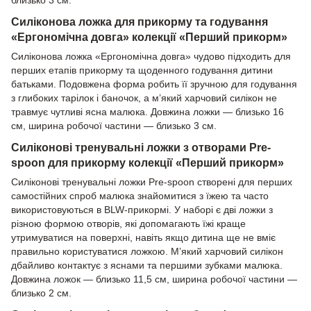
близько 3 см.
Силіконова ложка для прикорму та годування
«Ергономічна довга» колекції «Перший прикорм»
Силіконова ложка «Ергономічна довга» чудово підходить для
перших етапів прикорму та щоденного годування дитини
батьками. Подовжена форма робить її зручною для годування
з глибоких тарілок і баночок, а м’який харчовий силікон не
травмує чутливі ясна малюка. Довжина ложки — близько 16
см, ширина робочої частини — близько 3 см.
Силіконові тренувальні ложки з отворами Pre-
spoon для прикорму колекції «Перший прикорм»
Силіконові тренувальні ложки Pre-spoon створені для перших
самостійних спроб малюка знайомитися з їжею та часто
використовуються в BLW-прикормі. У наборі є дві ложки з
різною формою отворів, які допомагають їжі краще
утримуватися на поверхні, навіть якщо дитина ще не вміє
правильно користуватися ложкою. М’який харчовий силікон
дбайливо контактує з яснами та першими зубками малюка.
Довжина ложок — близько 11,5 см, ширина робочої частини —
близько 2 см.