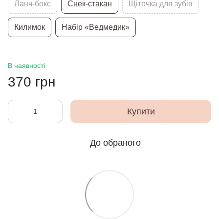
Ланч-бокс
Снек-стакан
Щіточка для зубів
Килимок
Набір «Ведмедик»
В наявності
370 грн
Купити
До обраного