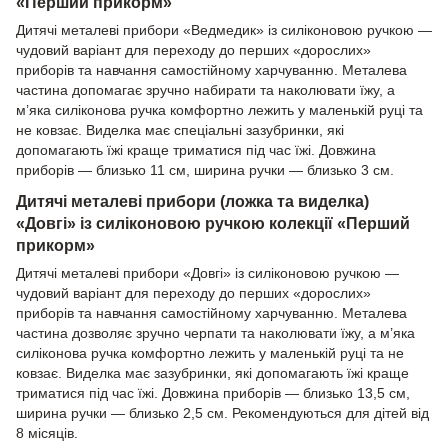
«Перший прикорм»
Дитячі металеві прибори «Ведмедик» із силіконовою ручкою —
чудовий варіант для переходу до перших «дорослих»
приборів та навчання самостійному харчуванню. Металева
частина допомагає зручно набирати та наколювати їжу, а
м’яка силіконова ручка комфортно лежить у маленькій руці та
не ковзає. Виделка має спеціальні зазубринки, які
допомагають їжі краще триматися під час їжі. Довжина
приборів — близько 11 см, ширина ручки — близько 3 см.
Дитячі металеві прибори (ложка та виделка)
«Довгі» із силіконовою ручкою колекції «Перший
прикорм»
Дитячі металеві прибори «Довгі» із силіконовою ручкою —
чудовий варіант для переходу до перших «дорослих»
приборів та навчання самостійному харчуванню. Металева
частина дозволяє зручно черпати та наколювати їжу, а м’яка
силіконова ручка комфортно лежить у маленькій руці та не
ковзає. Виделка має зазубринки, які допомагають їжі краще
триматися під час їжі. Довжина приборів — близько 13,5 см,
ширина ручки — близько 2,5 см. Рекомендуються для дітей від
8 місяців.