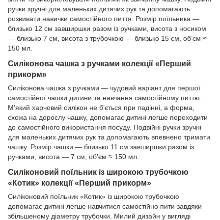
ручки зручні для маленьких дитячих рук та допомагають
розвивати навички самостійного пиття. Розмір поїльника —
близько 12 см завширшки разом із ручками, висота з носиком
— близько 7 см, висота з трубочкою — близько 15 см, об’єм ≈
150 мл.
Силіконова чашка з ручками колекції «Перший
прикорм»
Силіконова чашка з ручками — чудовий варіант для першої
самостійної чашки дитини та навчання самостійному питтю.
М’який харчовий силікон не б’ється при падінні, а форма,
схожа на дорослу чашку, допомагає дитині легше переходити
до самостійного використання посуду. Подвійні ручки зручні
для маленьких дитячих рук та допомагають впевнено тримати
чашку. Розмір чашки — близько 11 см завширшки разом із
ручками, висота — 7 см, об’єм ≈ 150 мл.
Силіконовий поїльник із широкою трубочкою
«Котик» колекції «Перший прикорм»
Силіконовий поїльник «Котик» із широкою трубочкою
допомагає дитині легше навчитися самостійно пити завдяки
збільшеному діаметру трубочки. Милий дизайн у вигляді