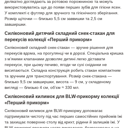
делікатно доглядають за ротовою порожниною та можуть
використовуватись ще до появи перших зубів для гігієни ясен.
У комплекті є футляр для зручного та гігієнічного зберігання.
Розмір щіточки — близько 5,5 см заввишки та 2,5 см
завширшки.
Силіконовий дитячий складний снек-стакан для
перекусів колекції «Перший прикорм»
Силіконовий складний снек-стакан — зручне рішення для
перекусів вдома, на прогулянці чи в дорозі. Спеціальна кришка
з м’якими клапанами дозволяє дитині легко діставати
перекуси, при цьому печиво, ягоди чи сухі сніданки не
висипаються. Складна конструкція робить стакан компактним
та зручним для транспортування. Розмір снек-стакана —
близько 9,5 см завширшки, висота — 9 см, у складеному
вигляді — близько 4 см, об’єм ≈ 330 мл.
Силіконовий килимок для BLW-прикорму колекції
«Перший прикорм»
Силіконовий килимок для BLW-прикорму допомагає
підтримувати чистоту під час перших самостійних прийомів їжі
та захищає поверхню столу від крихт, рідини й залишків їжі. У
BLW-прикормі продукти часто викладають безпосередньо на