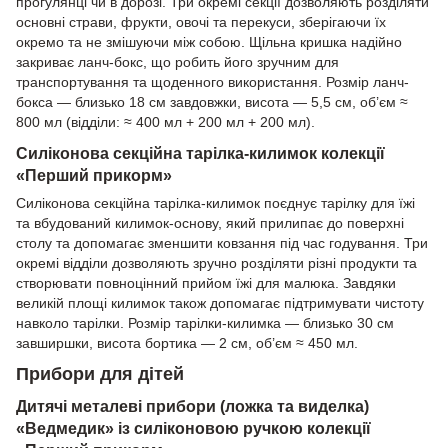
прогулянці чи в дорозі. Три окремі секції дозволяють розділяти
основні страви, фрукти, овочі та перекуси, зберігаючи їх
окремо та не змішуючи між собою. Щільна кришка надійно
закриває ланч-бокс, що робить його зручним для
транспортування та щоденного використання. Розмір ланч-
бокса — близько 18 см завдовжки, висота — 5,5 см, об’єм ≈
800 мл (відділи: ≈ 400 мл + 200 мл + 200 мл).
Силіконова секційна тарілка-килимок колекції
«Перший прикорм»
Силіконова секційна тарілка-килимок поєднує тарілку для їжі
та вбудований килимок-основу, який прилипає до поверхні
столу та допомагає зменшити ковзання під час годування. Три
окремі відділи дозволяють зручно розділяти різні продукти та
створювати повноцінний прийом їжі для малюка. Завдяки
великій площі килимок також допомагає підтримувати чистоту
навколо тарілки. Розмір тарілки-килимка — близько 30 см
завширшки, висота бортика — 2 см, об’єм ≈ 450 мл.
Прибори для дітей
Дитячі металеві прибори (ложка та виделка)
«Ведмедик» із силіконовою ручкою колекції