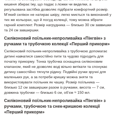
кишеня збирає їжу, що падає з ложки чи виделки, а
регульована застібка дозволяє підібрати комфортний розмір.
М’який силікон не натирає шкіру, легко миється та виконаний у
тих же кольорах, що й посуд колекції, тому можна зібрати
гарний комплект. Розмір нагрудника — близько 30 см заввишки
та 24 см завширшки.
Силіконовий поїльник-непроливайка «Пінгвін» з
ручками та трубочкою колекції «Перший прикорм»
Силіконовий поїльник-непроливайка з трубочкою допомагає
дитині навчатися самостійно пити та чудово підходить для
початку прикорму. Тонка трубочка оснащена силіконовим
клапаном, який не дозволяє воді вільно витікати та спонукає
дитину самостійно тягнути рідину. Подвійні ручки зручні для
маленьких рук, а за потреби кришку можна зняти та
використовувати поїльник як чашку. Розмір поїльника —
близько 12 см завширшки разом із ручками, висота — 7 см,
довжина трубочки — близько 6 см, об’єм ≈ 150 мл.
Силіконовий поїльник-непроливайка «Пінгвін» з
ручками, трубочкою та снек-кришкою колекції
«Перший прикорм»