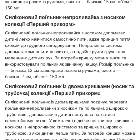
завширшки разом із ручками, висота — близько 15 см, об’єм ≈
150 мл.
Силіконовий поїльник-непроливайка з носиком
колекції «Перший прикорм»
Силіконовий поїльник-непроливайка з носиком допомагає
дитині легко навчитися самостійно пити, адже принцип пиття
схожий до грудного вигодовування. Непроливна система
допомагає зменшити розлиття, а подвійні ручки зручні для
маленьких дитячих рук. За потреби кришку можна зняти та
використовувати поїльник як звичайну чашку. Розмір поїльника
— близько 12 см завширшки разом із ручками, висота —
близько 7 см, об’єм ≈ 150 мл.
Силіконовий поїльник із двома кришками (носик та
трубочка) колекції «Перший прикорм»
Силіконовий поїльник із двома кришками поєднує переваги
поїльника-непроливайки з носиком та поїльника з широкою
трубочкою, допомагаючи дитині поступово навчатися
самостійному питтю. У комплекті є дві змінні кришки: кришка з
носиком із непроливною системою та кришка з широкою
трубочкою, з якої дитині легше пити. За потреби кришки можна
зняти та використовувати поїльник як звичайну чашку. Подвійні