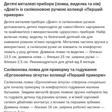
Дитячі металеві прибори (ложка, виделка та ніж)
«Довгі» із силіконовою ручкою колекції «Перший
прикорм»
Дитячі металеві прибори «Довгі» із силіконовою ручкою
допомагають дитині переходити до самостійного харчування
та знайомитися з використанням «дорослих» приборів. Набір
включає ложку, виделку та безпечний дитячий ніж для
навчання різанню м’яких продуктів. Металева частина зручна у
використанні, а силіконові ручки не ковзають та комфортно
лежать у руці дитини. Довжина ложки та виделки — близько
13,5 см, довжина ножа — близько 15 см, ширина ручки —
близько 2,5 см. Рекомендуються для дітей від 8 місяців.
Силіконова ложка для прикорму та годування
«Ергономічна зігнута» колекції «Перший прикорм»
Силіконова ложка «Ергономічна зігнута» створена спеціально
для початку прикорму та комфортного годування малюка
батьками. Завдяки вигнутій формі ложкою зручно набирати їжу
та годувати дитину під різними кутами, а м’який харчовий
силікон дбайливо контактує з яснами та першими зубками.
Довжина ложки — близько 16 см, ширина робочої частини —