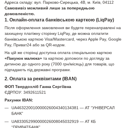
Адреса складу: вул. Парково-Сирецька, 4В, м. Київ, 04112
Самовивіз можливий лише за попередньою
домовленістю.
1. Онлайн-оплата банківською карткою (LiqPay)
Після оформлення замовлення ви будете перенаправлені на
захищену платіжну сторінку LiqPay, де можна оплатити
банківською карткою Visa/Mastercard, через Apple Pay, Google
Pay, Приват24 або за QR-кодом.
На цій же сторінці доступна оплата спеціальною карткою
«Пакунок малюка»
та карткою допомоги по догляду за
дитиною до одного року (7000 грн/місяць) для товарів, що
підпадають під державні програми.
2. Оплата за реквізитами (IBAN)
ФОП Твердохліб Ганна Сергіївна
ЄДРПОУ: 3492611521
Рахунки IBAN:
UA463220010000026004340134381 — АТ “УНІВЕРСАЛ
БАНК”
UA833052990000026008045032919 — АТ КБ
“ПРИВАТБАНК”