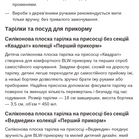
променями.
Вироби з дерев’яними ручками рекомендується мити
тільки вручну, без тривалого замочування.
Тарілки та посуд для прикорму
Силіконова плоска тарілка на присосці без секцій
«Квадрат» колекції «Перший прикорм»
Дитяча силіконова плоска тарілка на присосці «Квадрат»
створена для комфортного BLW-прикорму та перших спроб
самостійного харчування. Завдяки формі, схожій на дорослу
тарілку, дитині легше переходити до самостійного прийому їжі,
а низькі бортики дозволяють зручно брати їжу руками або
приборами. Надійна присоска допомагає фіксувати тарілку на
поверхні та зменшує кількість перевертань і безладу під час
годування. Розмір тарілки — 18 см завширшки, висота бортика
— 3,5 см, об’єм ≈ 450 мл.
Силіконова плоска тарілка на присосці без секцій
«Ведмедик» колекції «Перший прикорм»
Силіконова плоска тарілка на присосці «Ведмедик» поєднує
зручність для BLW-прикорму та милий дитячий дизайн, який