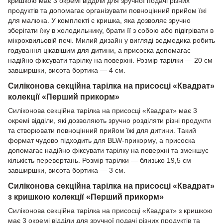
кришкою має 3 окремі відділи для зручної подачі різних
продуктів та допомагає організувати повноцінний прийом їжі
для малюка. У комплекті є кришка, яка дозволяє зручно
зберігати їжу в холодильнику, брати її з собою або підігрівати в
мікрохвильовій печі. Милий дизайн у вигляді ведмедика робить
годування цікавішим для дитини, а присоска допомагає
надійно фіксувати тарілку на поверхні. Розмір тарілки — 20 см
завширшки, висота бортика — 4 см.
Силіконова секційна тарілка на присосці «Квадрат»
колекції «Перший прикорм»
Силіконова секційна тарілка на присосці «Квадрат» має 3
окремі відділи, які дозволяють зручно розділяти різні продукти
та створювати повноцінний прийом їжі для дитини. Такий
формат чудово підходить для BLW-прикорму, а присоска
допомагає надійно фіксувати тарілку на поверхні та зменшує
кількість перевертань. Розмір тарілки — близько 19,5 см
завширшки, висота бортика — 3 см.
Силіконова секційна тарілка на присосці «Квадрат»
з кришкою колекції «Перший прикорм»
Силіконова секційна тарілка на присосці «Квадрат» з кришкою
має 3 окремі відділи для зручної подачі різних продуктів та