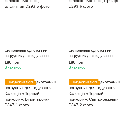
Силіконовий однотонний
Силіконовий однотонний
нагрудник для годування
нагрудник для годування
колекції «Малюк», Блакитний
колекції «Малюк», Гірчиця
180 грн
180 грн
В наявності
В наявності
Пакунок малюка
Пакунок малюка