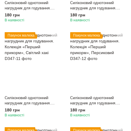
Силіконовий однотонний
Силіконовий однотонний
нагрудник для годування.
нагрудник для годування.
Колекція «Перший прикорм»,
Колекція «Перший прикорм»,
180 грн
180 грн
Пудрово-синій
Темно-синій
В наявності
В наявності
Пакунок малюка
Пакунок малюка
Силіконовий однотонний
Силіконовий однотонний
нагрудник для годування.
нагрудник для годування.
Колекція «Перший прикорм»,
Колекція «Перший прикорм»,
180 грн
180 грн
Світлий хакі
Персиковий
В наявності
В наявності
Пакунок малюка
Пакунок малюка