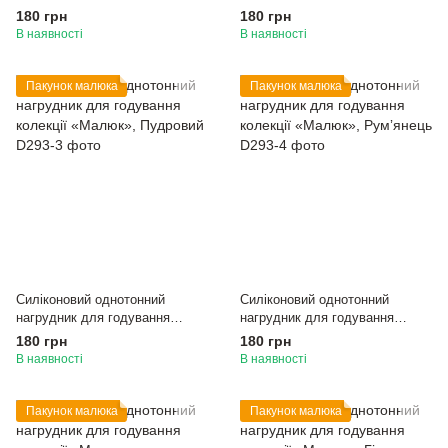
колекції «Малюк», Бежевий
колекції «Малюк», Оливка
180 грн
180 грн
В наявності
В наявності
Пакунок малюка
Пакунок малюка
Силіконовий однотонний
Силіконовий однотонний
нагрудник для годування
нагрудник для годування
колекції «Малюк», Пудровий
колекції «Малюк», Румʼянець
180 грн
180 грн
В наявності
В наявності
Пакунок малюка
Пакунок малюка