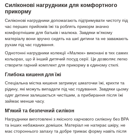
Силіконові нагрудники для комфортного
прикорму
Силіконові нагрудники допомагають підтримувати чистоту під
час перших прийомів їжі та роблять прикорм значно
комфортнішим для батьків і малюка. Завдяки м'якому
матеріалу вони зручно сидять на шиї дитини та не заважають
рухам під час годування.
Однотонні нагрудники колекції «Малюк» виконані в тих самих
кольорах, що й інший дитячий посуд серії. Це дозволяє легко
створити гарний комплект для прикорму в єдиному стилі.
Глибока кишеня для їжі
Спеціальна містка кишеня затримує шматочки їжі, крихти та
рідину, які можуть випадати під час годування. Завдяки цьому
одяг дитини залишається чистішим, а прибирання після їжі
займає менше часу.
М'який та безпечний силікон
Нагрудники виготовлені з якісного харчового силікону без BPA
та інших небажаних домішок. Матеріал не натирає шкіру, не
має стороннього запаху та добре тримає форму навіть після