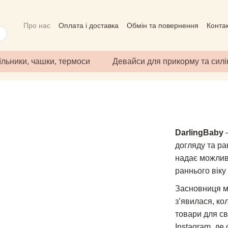
Про нас
Оплата і доставка
Обмін та повернення
Конта
Угода користувача
Відгуки про магазин
Публічний дого
їльники, чашки, термоси
Девайси для прикорму та сил
DarlingBaby
—
догляду та ра
надає можливі
раннього віку
Засновниця 
з’явилася, ко
товари для св
Instagram, де