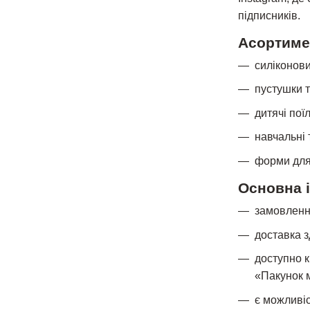
підписників.
Асортиме
силіконови
пустушки т
дитячі пої
навчальні 
форми для 
Основна 
замовлення
доставка 
доступно к
«Пакунок 
є можливіс