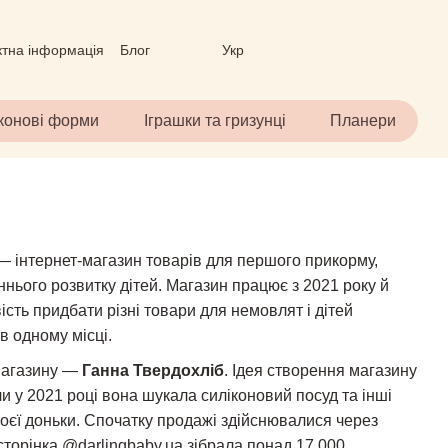
ктна інформація
Блог
Укр
вір (ОФЕРТА)
іконові форми
Іграшки та гризунці
Планери
 інтернет-магазин товарів для першого прикорму,
ннього розвитку дітей. Магазин працює з 2021 року й
сть придбати різні товари для немовлят і дітей
 в одному місці.
магазину —
Ганна Твердохліб
. Ідея створення магазину
ли у 2021 році вона шукала силіконовий посуд та інші
оєї доньки. Спочатку продажі здійснювалися через
 сторінка
@darlingbaby.ua
зібрала понад 17 000