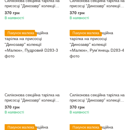
Силіконова секційна тарілка на
Силіконова секційна тарілка на
присосці "Динозавр" колекції
присосці "Динозавр" колекції
«Малюк», Бежевий
«Малюк», Оливка
370 грн
370 грн
В наявності
В наявності
Пакунок малюка
Пакунок малюка
Силіконова секційна тарілка на
Силіконова секційна тарілка на
присосці "Динозавр" колекції
присосці "Динозавр" колекції
«Малюк», Пудровий
«Малюк», Румʼянець
370 грн
370 грн
В наявності
В наявності
Пакунок малюка
Пакунок малюка