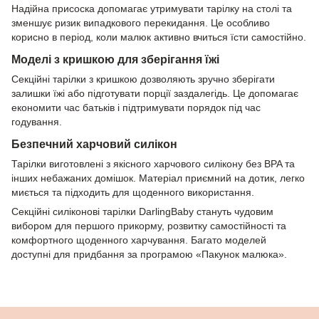
Надійна присоска допомагає утримувати тарілку на столі та
зменшує ризик випадкового перекидання. Це особливо
корисно в період, коли малюк активно вчиться їсти самостійно.
Моделі з кришкою для зберігання їжі
Секційні тарілки з кришкою дозволяють зручно зберігати
залишки їжі або підготувати порції заздалегідь. Це допомагає
економити час батьків і підтримувати порядок під час
годування.
Безпечний харчовий силікон
Тарілки виготовлені з якісного харчового силікону без BPA та
інших небажаних домішок. Матеріал приємний на дотик, легко
миється та підходить для щоденного використання.
Секційні силіконові тарілки DarlingBaby стануть чудовим
вибором для першого прикорму, розвитку самостійності та
комфортного щоденного харчування. Багато моделей
доступні для придбання за програмою «Пакунок малюка».