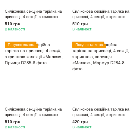
Силіконова секційна тарілка на
Силіконова секційна тарілка на
присосці, 4 секції, з кришкою
присосці, 4 секції, з кришкою
колекції «Малюк», Румʼянець
колекції «Малюк», Блакитний
510 грн
510 грн
В наявності
В наявності
Пакунок малюка
Пакунок малюка
Силіконова секційна тарілка на
Силіконова секційна тарілка на
присосці, 4 секції, з кришкою
присосці, 4 секції, з кришкою,
колекції «Малюк», Гірчиця
колекція «Малюк», Мармур
510 грн
420 грн
В наявності
В наявності