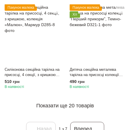
Пакунок малюка
Пакунок малюка
Хіт
Силіконова секційна тарілка на
Дитяча секційна металева
присосці, 4 секції, з кришкою,
тарілка на присосці колекції
колекція «Малюк», Мармур
"Перший прикорм", Темно-
510 грн
490 грн
бежевий
В наявності
В наявності
Показати ще 20 товарів
Назад
Вперед
1
з 7