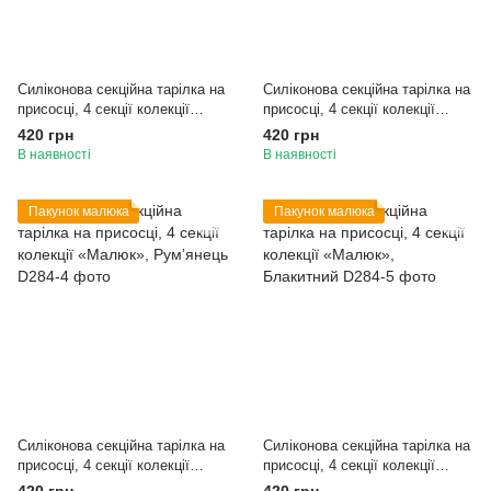
Силіконова секційна тарілка на
Силіконова секційна тарілка на
присосці, 4 секції колекції
присосці, 4 секції колекції
«Малюк», Оливка
«Малюк», Пудровий
420 грн
420 грн
В наявності
В наявності
Пакунок малюка
Пакунок малюка
Силіконова секційна тарілка на
Силіконова секційна тарілка на
присосці, 4 секції колекції
присосці, 4 секції колекції
«Малюк», Румʼянець
«Малюк», Блакитний