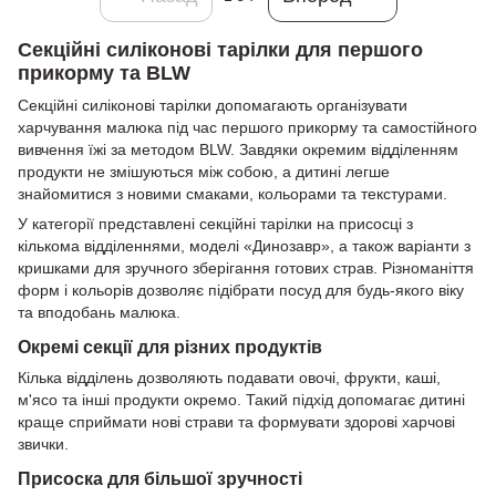
Секційні силіконові тарілки для першого
прикорму та BLW
Секційні силіконові тарілки допомагають організувати
харчування малюка під час першого прикорму та самостійного
вивчення їжі за методом BLW. Завдяки окремим відділенням
продукти не змішуються між собою, а дитині легше
знайомитися з новими смаками, кольорами та текстурами.
У категорії представлені секційні тарілки на присосці з
кількома відділеннями, моделі «Динозавр», а також варіанти з
кришками для зручного зберігання готових страв. Різноманіття
форм і кольорів дозволяє підібрати посуд для будь-якого віку
та вподобань малюка.
Окремі секції для різних продуктів
Кілька відділень дозволяють подавати овочі, фрукти, каші,
м'ясо та інші продукти окремо. Такий підхід допомагає дитині
краще сприймати нові страви та формувати здорові харчові
звички.
Присоска для більшої зручності