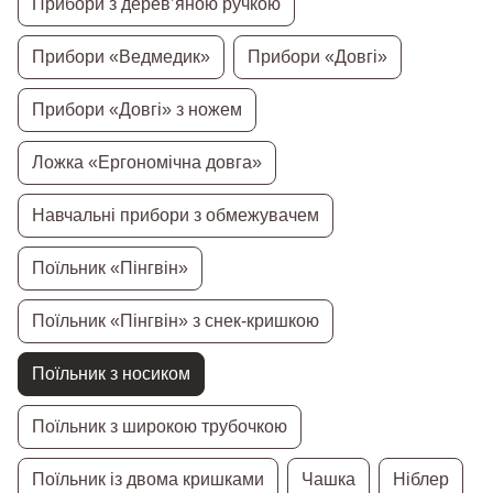
Прибори з дерев’яною ручкою
Прибори «Ведмедик»
Прибори «Довгі»
Прибори «Довгі» з ножем
Ложка «Ергономічна довга»
Навчальні прибори з обмежувачем
Поїльник «Пінгвін»
Поїльник «Пінгвін» з снек-кришкою
Поїльник з носиком
Поїльник з широкою трубочкою
Поїльник із двома кришками
Чашка
Ніблер