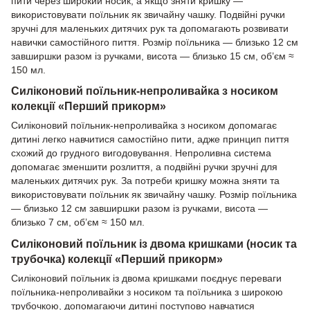
пити через широкий носик, а якщо зняти кришку —
використовувати поїльник як звичайну чашку. Подвійні ручки
зручні для маленьких дитячих рук та допомагають розвивати
навички самостійного пиття. Розмір поїльника — близько 12 см
завширшки разом із ручками, висота — близько 15 см, об’єм ≈
150 мл.
Силіконовий поїльник-непроливайка з носиком
колекції «Перший прикорм»
Силіконовий поїльник-непроливайка з носиком допомагає
дитині легко навчитися самостійно пити, адже принцип пиття
схожий до грудного вигодовування. Непроливна система
допомагає зменшити розлиття, а подвійні ручки зручні для
маленьких дитячих рук. За потреби кришку можна зняти та
використовувати поїльник як звичайну чашку. Розмір поїльника
— близько 12 см завширшки разом із ручками, висота —
близько 7 см, об’єм ≈ 150 мл.
Силіконовий поїльник із двома кришками (носик та
трубочка) колекції «Перший прикорм»
Силіконовий поїльник із двома кришками поєднує переваги
поїльника-непроливайки з носиком та поїльника з широкою
трубочкою, допомагаючи дитині поступово навчатися