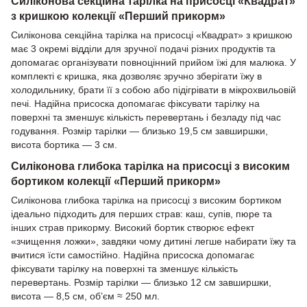
Силіконова секційна тарілка на присосці «Квадрат»
з кришкою колекції «Перший прикорм»
Силіконова секційна тарілка на присосці «Квадрат» з кришкою
має 3 окремі відділи для зручної подачі різних продуктів та
допомагає організувати повноцінний прийом їжі для малюка. У
комплекті є кришка, яка дозволяє зручно зберігати їжу в
холодильнику, брати її з собою або підігрівати в мікрохвильовій
печі. Надійна присоска допомагає фіксувати тарілку на
поверхні та зменшує кількість перевертань і безладу під час
годування. Розмір тарілки — близько 19,5 см завширшки,
висота бортика — 3 см.
Силіконова глибока тарілка на присосці з високим
бортиком колекції «Перший прикорм»
Силіконова глибока тарілка на присосці з високим бортиком
ідеально підходить для перших страв: каш, супів, пюре та
інших страв прикорму. Високий бортик створює ефект
«зчищення ложки», завдяки чому дитині легше набирати їжу та
вчитися їсти самостійно. Надійна присоска допомагає
фіксувати тарілку на поверхні та зменшує кількість
перевертань. Розмір тарілки — близько 12 см завширшки,
висота — 8,5 см, об’єм ≈ 250 мл.