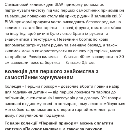
Силіконовий килимок для BLW-прикорму допомагає
підтримувати чистоту під час перших самостійних прийомів їжі
та захищає поверхню столу від крихт, рідини й залишків їжі. У
BLW-прикормі продукти часто викладають безпосередньо на
килимок взагалі без тарілки — овочі, фрукти, шматочки м’яса
чи іншу їжу, щоб дитині було легше брати їх руками та
знайомитися з текстурами. Невеликий бортик по краю
допомагає затримувати рідину та зменшує безлад, а також
килимок можна використовувати як основу під тарілки, миски
та прибори. Розмір килимка — близько 40 см завширшки та 30
см заввишки, висота бортика — близько 0,5 см.
Колекція для першого знайомства з
самостійним харчуванням
Колекція «Перший прикорм» дозволяє зібрати повний набір
для годування дитини — від першої ложечки та тарілки до
поїльників, снек-стаканів і аксесуарів для догляду. Усі товари
виконані в єдиному стилі та кольорах, тому легко комбінуються
між собою та допомагають створити гарний комплект для
дому, прогулянок чи подарунка.
Товари колекції «Перший прикорм» можна оплатити
карткою «Пакунок малюка», а також за рахунок