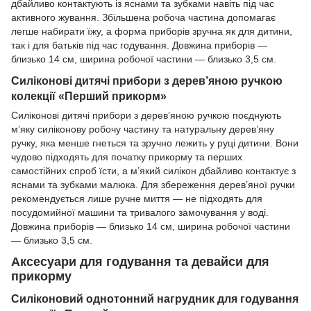
дбайливо контактують із яснами та зубками навіть під час
активного жування. Збільшена робоча частина допомагає
легше набирати їжу, а форма приборів зручна як для дитини,
так і для батьків під час годування. Довжина приборів —
близько 14 см, ширина робочої частини — близько 3,5 см.
Силіконові дитячі прибори з дерев’яною ручкою
колекції «Перший прикорм»
Силіконові дитячі прибори з дерев’яною ручкою поєднують
м’яку силіконову робочу частину та натуральну дерев’яну
ручку, яка менше гнеться та зручно лежить у руці дитини. Вони
чудово підходять для початку прикорму та перших
самостійних спроб їсти, а м’який силікон дбайливо контактує з
яснами та зубками малюка. Для збереження дерев’яної ручки
рекомендується лише ручне миття — не підходять для
посудомийної машини та тривалого замочування у воді.
Довжина приборів — близько 14 см, ширина робочої частини
— близько 3,5 см.
Аксесуари для годування та девайси для
прикорму
Силіконовий однотонний нагрудник для годування