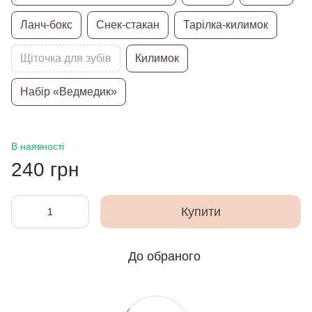
Ланч-бокс
Снек-стакан
Тарілка-килимок
Щіточка для зубів
Килимок
Набір «Ведмедик»
В наявності
240 грн
Купити
До обраного