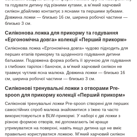
та годувати дитину під різними кутами, а м’який харчовий
силікон дбайливо контактує з яснами та першими зубками.
Довжина ложки — близько 16 см, ширина робочої частини —
близько 3 см.
Силіконова ложка для прикорму та годування
«Ергономічна довга» колекції «Перший прикорм»
Силіконова ложка «Ергономічна довга» чудово підходить для
перших етапів прикорму та щоденного годування дитини
батьками. Подовжена форма робить її зручною для годування
з глибоких тарілок і баночок, а м’який харчовий силікон не
травмує чутливі ясна малюка. Довжина ложки — близько 16
см, ширина робочої частини — близько 3 см.
Силіконові тренувальні ложки з отворами Pre-
spoon для прикорму колекції «Перший прикорм»
Силіконові тренувальні ложки Pre-spoon створені для перших
самостійних спроб малюка знайомитися з їжею та часто
використовуються в BLW-прикормі. У наборі є дві ложки з
різною формою отворів, які допомагають їжі краще
утримуватися на поверхні, навіть якщо дитина ще не вміє
правильно користуватися ложкою. М’який харчовий силікон