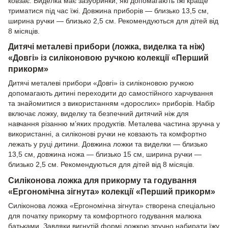
ковзає. Виделка має зазубринки, які допомагають їжі краще
триматися під час їжі. Довжина приборів — близько 13,5 см,
ширина ручки — близько 2,5 см. Рекомендуються для дітей від
8 місяців.
Дитячі металеві прибори (ложка, виделка та ніж)
«Довгі» із силіконовою ручкою колекції «Перший
прикорм»
Дитячі металеві прибори «Довгі» із силіконовою ручкою
допомагають дитині переходити до самостійного харчування
та знайомитися з використанням «дорослих» приборів. Набір
включає ложку, виделку та безпечний дитячий ніж для
навчання різанню м’яких продуктів. Металева частина зручна у
використанні, а силіконові ручки не ковзають та комфортно
лежать у руці дитини. Довжина ложки та виделки — близько
13,5 см, довжина ножа — близько 15 см, ширина ручки —
близько 2,5 см. Рекомендуються для дітей від 8 місяців.
Силіконова ложка для прикорму та годування
«Ергономічна зігнута» колекції «Перший прикорм»
Силіконова ложка «Ергономічна зігнута» створена спеціально
для початку прикорму та комфортного годування малюка
батьками. Завдяки вигнутій формі ложкою зручно набирати їжу