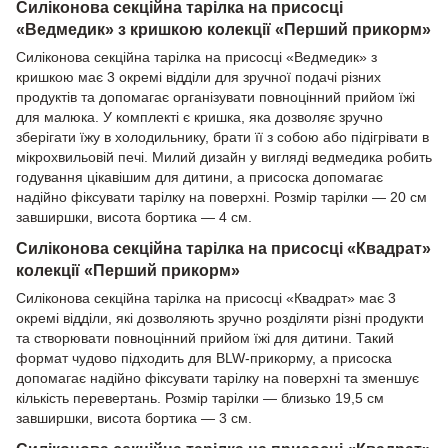
Силіконова секційна тарілка на присосці
«Ведмедик» з кришкою колекції «Перший прикорм»
Силіконова секційна тарілка на присосці «Ведмедик» з
кришкою має 3 окремі відділи для зручної подачі різних
продуктів та допомагає організувати повноцінний прийом їжі
для малюка. У комплекті є кришка, яка дозволяє зручно
зберігати їжу в холодильнику, брати її з собою або підігрівати в
мікрохвильовій печі. Милий дизайн у вигляді ведмедика робить
годування цікавішим для дитини, а присоска допомагає
надійно фіксувати тарілку на поверхні. Розмір тарілки — 20 см
завширшки, висота бортика — 4 см.
Силіконова секційна тарілка на присосці «Квадрат»
колекції «Перший прикорм»
Силіконова секційна тарілка на присосці «Квадрат» має 3
окремі відділи, які дозволяють зручно розділяти різні продукти
та створювати повноцінний прийом їжі для дитини. Такий
формат чудово підходить для BLW-прикорму, а присоска
допомагає надійно фіксувати тарілку на поверхні та зменшує
кількість перевертань. Розмір тарілки — близько 19,5 см
завширшки, висота бортика — 3 см.