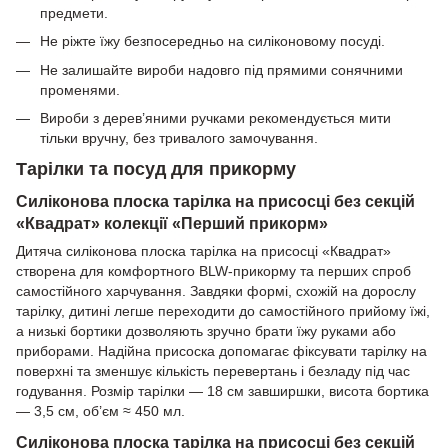
предмети.
Не ріжте їжу безпосередньо на силіконовому посуді.
Не залишайте вироби надовго під прямими сонячними
променями.
Вироби з дерев’яними ручками рекомендується мити
тільки вручну, без тривалого замочування.
Тарілки та посуд для прикорму
Силіконова плоска тарілка на присосці без секцій
«Квадрат» колекції «Перший прикорм»
Дитяча силіконова плоска тарілка на присосці «Квадрат»
створена для комфортного BLW-прикорму та перших спроб
самостійного харчування. Завдяки формі, схожій на дорослу
тарілку, дитині легше переходити до самостійного прийому їжі,
а низькі бортики дозволяють зручно брати їжу руками або
приборами. Надійна присоска допомагає фіксувати тарілку на
поверхні та зменшує кількість перевертань і безладу під час
годування. Розмір тарілки — 18 см завширшки, висота бортика
— 3,5 см, об’єм ≈ 450 мл.
Силіконова плоска тарілка на присосці без секцій