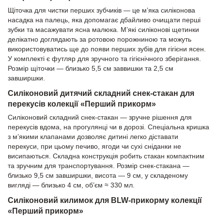
Щіточка для чистки перших зубчиків — це м’яка силіконова
насадка на палець, яка допомагає дбайливо очищати перші
зубки та масажувати ясна малюка. М’які силіконові щетинки
делікатно доглядають за ротовою порожниною та можуть
використовуватись ще до появи перших зубів для гігієни ясен.
У комплекті є футляр для зручного та гігієнічного зберігання.
Розмір щіточки — близько 5,5 см заввишки та 2,5 см
завширшки.
Силіконовий дитячий складний снек-стакан для
перекусів колекції «Перший прикорм»
Силіконовий складний снек-стакан — зручне рішення для
перекусів вдома, на прогулянці чи в дорозі. Спеціальна кришка
з м’якими клапанами дозволяє дитині легко діставати
перекуси, при цьому печиво, ягоди чи сухі сніданки не
висипаються. Складна конструкція робить стакан компактним
та зручним для транспортування. Розмір снек-стакана —
близько 9,5 см завширшки, висота — 9 см, у складеному
вигляді — близько 4 см, об’єм ≈ 330 мл.
Силіконовий килимок для BLW-прикорму колекції
«Перший прикорм»