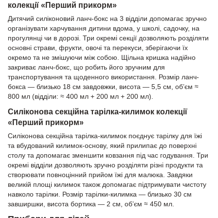
колекції «Перший прикорм»
Дитячий силіконовий ланч-бокс на 3 відділи допомагає зручно
організувати харчування дитини вдома, у школі, садочку, на
прогулянці чи в дорозі. Три окремі секції дозволяють розділяти
основні страви, фрукти, овочі та перекуси, зберігаючи їх
окремо та не змішуючи між собою. Щільна кришка надійно
закриває ланч-бокс, що робить його зручним для
транспортування та щоденного використання. Розмір ланч-
бокса — близько 18 см завдовжки, висота — 5,5 см, об’єм ≈
800 мл (відділи: ≈ 400 мл + 200 мл + 200 мл).
Силіконова секційна тарілка-килимок колекції
«Перший прикорм»
Силіконова секційна тарілка-килимок поєднує тарілку для їжі
та вбудований килимок-основу, який прилипає до поверхні
столу та допомагає зменшити ковзання під час годування. Три
окремі відділи дозволяють зручно розділяти різні продукти та
створювати повноцінний прийом їжі для малюка. Завдяки
великій площі килимок також допомагає підтримувати чистоту
навколо тарілки. Розмір тарілки-килимка — близько 30 см
завширшки, висота бортика — 2 см, об’єм ≈ 450 мл.