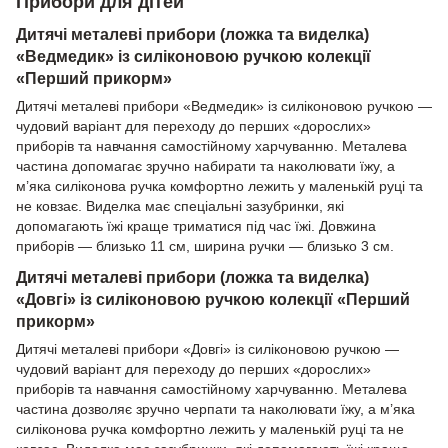
Прибори для дітей
Дитячі металеві прибори (ложка та виделка)
«Ведмедик» із силіконовою ручкою колекції
«Перший прикорм»
Дитячі металеві прибори «Ведмедик» із силіконовою ручкою —
чудовий варіант для переходу до перших «дорослих»
приборів та навчання самостійному харчуванню. Металева
частина допомагає зручно набирати та наколювати їжу, а
м’яка силіконова ручка комфортно лежить у маленькій руці та
не ковзає. Виделка має спеціальні зазубринки, які
допомагають їжі краще триматися під час їжі. Довжина
приборів — близько 11 см, ширина ручки — близько 3 см.
Дитячі металеві прибори (ложка та виделка)
«Довгі» із силіконовою ручкою колекції «Перший
прикорм»
Дитячі металеві прибори «Довгі» із силіконовою ручкою —
чудовий варіант для переходу до перших «дорослих»
приборів та навчання самостійному харчуванню. Металева
частина дозволяє зручно черпати та наколювати їжу, а м’яка
силіконова ручка комфортно лежить у маленькій руці та не