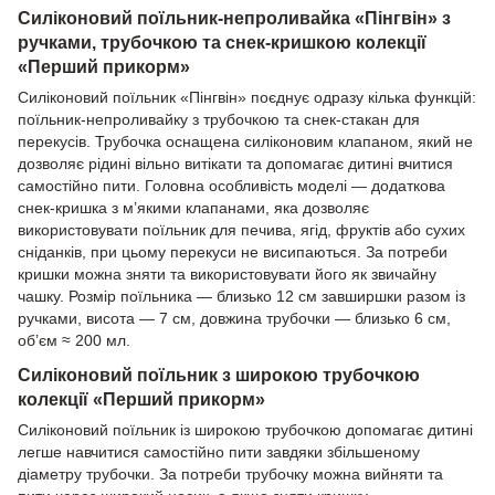
Силіконовий поїльник-непроливайка «Пінгвін» з
ручками, трубочкою та снек-кришкою колекції
«Перший прикорм»
Силіконовий поїльник «Пінгвін» поєднує одразу кілька функцій:
поїльник-непроливайку з трубочкою та снек-стакан для
перекусів. Трубочка оснащена силіконовим клапаном, який не
дозволяє рідині вільно витікати та допомагає дитині вчитися
самостійно пити. Головна особливість моделі — додаткова
снек-кришка з м’якими клапанами, яка дозволяє
використовувати поїльник для печива, ягід, фруктів або сухих
сніданків, при цьому перекуси не висипаються. За потреби
кришки можна зняти та використовувати його як звичайну
чашку. Розмір поїльника — близько 12 см завширшки разом із
ручками, висота — 7 см, довжина трубочки — близько 6 см,
об’єм ≈ 200 мл.
Силіконовий поїльник з широкою трубочкою
колекції «Перший прикорм»
Силіконовий поїльник із широкою трубочкою допомагає дитині
легше навчитися самостійно пити завдяки збільшеному
діаметру трубочки. За потреби трубочку можна вийняти та