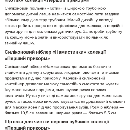
Силіконовий поїльник «Котик» із широкою трубочкою
допомагає дитині легше навчитися самостійно пити завдяки
збільшеному діаметру трубочки. Милий дизайн у вигляді
котика робить процес пиття цікавішим для малюка, а подвійні
ручки зручні для маленьких дитячих рук. За потреби трубочку
та кришку можна зняти й використовувати поїльник як
звичайну чашку.
Силіконовий ніблер «Намистинки» колекції
«Перший прикорм»
Силіконовий ніблер «Намистинки» допомагає безпечно
знайомити дитину з фруктами, ягодами, овочами та іншими
продуктами під час прикорму. Харчовий силіконовий
контейнер дозволяє малюку самостійно смоктати та жувати
їжу маленькими порціями, зменшуючи ризик великих
шматочків. Ручка у вигляді намистинок зручна для маленьких
ручок, а також може використовуватись як додатковий елемент
для масажу ясен під час прорізування зубів. Розмір ніблера —
близько 10,5 см заввишки, ширина ручки — близько 5,5 см.
Щіточка для чистки перших зубчиків колекції
«Перший прикорм»