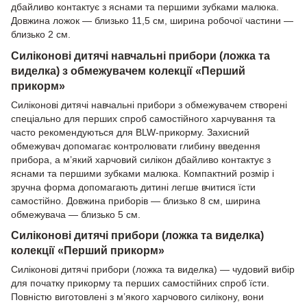
дбайливо контактує з яснами та першими зубками малюка.
Довжина ложок — близько 11,5 см, ширина робочої частини —
близько 2 см.
Силіконові дитячі навчальні прибори (ложка та
виделка) з обмежувачем колекції «Перший
прикорм»
Силіконові дитячі навчальні прибори з обмежувачем створені
спеціально для перших спроб самостійного харчування та
часто рекомендуються для BLW-прикорму. Захисний
обмежувач допомагає контролювати глибину введення
прибора, а м’який харчовий силікон дбайливо контактує з
яснами та першими зубками малюка. Компактний розмір і
зручна форма допомагають дитині легше вчитися їсти
самостійно. Довжина приборів — близько 8 см, ширина
обмежувача — близько 5 см.
Силіконові дитячі прибори (ложка та виделка)
колекції «Перший прикорм»
Силіконові дитячі прибори (ложка та виделка) — чудовий вибір
для початку прикорму та перших самостійних спроб їсти.
Повністю виготовлені з м’якого харчового силікону, вони