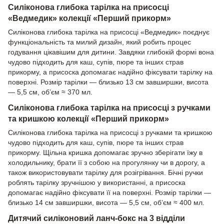
Силіконова глибока тарілка на присосці
«Ведмедик» колекції «Перший прикорм»
Силіконова глибока тарілка на присосці «Ведмедик» поєднує
функціональність та милий дизайн, який робить процес
годування цікавішим для дитини. Завдяки глибокій формі вона
чудово підходить для каш, супів, пюре та інших страв
прикорму, а присоска допомагає надійно фіксувати тарілку на
поверхні. Розмір тарілки — близько 13 см завширшки, висота
— 5,5 см, об’єм ≈ 370 мл.
Силіконова глибока тарілка на присосці з ручками
та кришкою колекції «Перший прикорм»
Силіконова глибока тарілка на присосці з ручками та кришкою
чудово підходить для каш, супів, пюре та інших страв
прикорму. Щільна кришка допомагає зручно зберігати їжу в
холодильнику, брати її з собою на прогулянку чи в дорогу, а
також використовувати тарілку для розігрівання. Бічні ручки
роблять тарілку зручнішою у використанні, а присоска
допомагає надійно фіксувати її на поверхні. Розмір тарілки —
близько 14 см завширшки, висота — 5,5 см, об’єм ≈ 400 мл.
Дитячий силіконовий ланч-бокс на 3 відділи