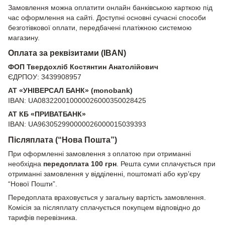
Замовлення можна оплатити онлайн банківською карткою під
час оформлення на сайті. Доступні основні сучасні способи
безготівкової оплати, передбачені платіжною системою
магазину.
Оплата за реквізитами (IBAN)
ФОП Твердохліб Костянтин Анатолійович
ЄДРПОУ: 3439908957
АТ «УНІВЕРСАЛ БАНК» (monobank)
IBAN: UA083220010000026000350028425
АТ КБ «ПРИВАТБАНК»
IBAN: UA963052990000026000015039393
Післяплата (“Нова Пошта”)
При оформленні замовлення з оплатою при отриманні
необхідна
передоплата 100 грн
. Решта суми сплачується при
отриманні замовлення у відділенні, поштоматі або кур’єру
“Нової Пошти”.
Передоплата враховується у загальну вартість замовлення.
Комісія за післяплату сплачується покупцем відповідно до
тарифів перевізника.