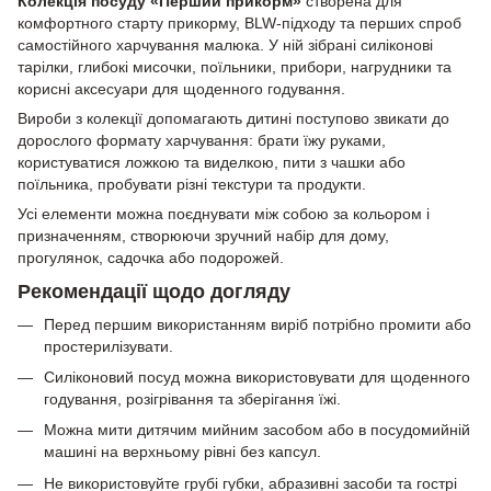
Колекція посуду «Перший прикорм»
створена для
комфортного старту прикорму, BLW-підходу та перших спроб
самостійного харчування малюка. У ній зібрані силіконові
тарілки, глибокі мисочки, поїльники, прибори, нагрудники та
корисні аксесуари для щоденного годування.
Вироби з колекції допомагають дитині поступово звикати до
дорослого формату харчування: брати їжу руками,
користуватися ложкою та виделкою, пити з чашки або
поїльника, пробувати різні текстури та продукти.
Усі елементи можна поєднувати між собою за кольором і
призначенням, створюючи зручний набір для дому,
прогулянок, садочка або подорожей.
Рекомендації щодо догляду
Перед першим використанням виріб потрібно промити або
простерилізувати.
Силіконовий посуд можна використовувати для щоденного
годування, розігрівання та зберігання їжі.
Можна мити дитячим мийним засобом або в посудомийній
машині на верхньому рівні без капсул.
Не використовуйте грубі губки, абразивні засоби та гострі