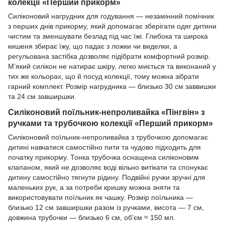
колекції «Перший прикорм»
Силіконовий нагрудник для годування — незамінний помічник
з перших днів прикорму, який допомагає зберігати одяг дитини
чистим та зменшувати безлад під час їжі. Глибока та широка
кишеня збирає їжу, що падає з ложки чи виделки, а
регульована застібка дозволяє підібрати комфортний розмір.
М’який силікон не натирає шкіру, легко миється та виконаний у
тих же кольорах, що й посуд колекції, тому можна зібрати
гарний комплект. Розмір нагрудника — близько 30 см заввишки
та 24 см завширшки.
Силіконовий поїльник-непроливайка «Пінгвін» з
ручками та трубочкою колекції «Перший прикорм»
Силіконовий поїльник-непроливайка з трубочкою допомагає
дитині навчатися самостійно пити та чудово підходить для
початку прикорму. Тонка трубочка оснащена силіконовим
клапаном, який не дозволяє воді вільно витікати та спонукає
дитину самостійно тягнути рідину. Подвійні ручки зручні для
маленьких рук, а за потреби кришку можна зняти та
використовувати поїльник як чашку. Розмір поїльника —
близько 12 см завширшки разом із ручками, висота — 7 см,
довжина трубочки — близько 6 см, об’єм ≈ 150 мл.