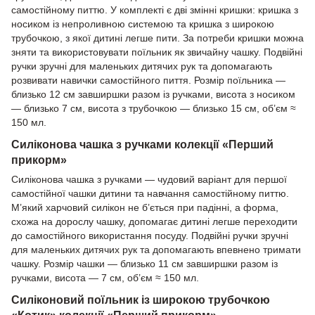
самостійному питтю. У комплекті є дві змінні кришки: кришка з
носиком із непроливною системою та кришка з широкою
трубочкою, з якої дитині легше пити. За потреби кришки можна
зняти та використовувати поїльник як звичайну чашку. Подвійні
ручки зручні для маленьких дитячих рук та допомагають
розвивати навички самостійного пиття. Розмір поїльника —
близько 12 см завширшки разом із ручками, висота з носиком
— близько 7 см, висота з трубочкою — близько 15 см, об’єм ≈
150 мл.
Силіконова чашка з ручками колекції «Перший
прикорм»
Силіконова чашка з ручками — чудовий варіант для першої
самостійної чашки дитини та навчання самостійному питтю.
М’який харчовий силікон не б’ється при падінні, а форма,
схожа на дорослу чашку, допомагає дитині легше переходити
до самостійного використання посуду. Подвійні ручки зручні
для маленьких дитячих рук та допомагають впевнено тримати
чашку. Розмір чашки — близько 11 см завширшки разом із
ручками, висота — 7 см, об’єм ≈ 150 мл.
Силіконовий поїльник із широкою трубочкою
«Котик» колекції «Перший прикорм»