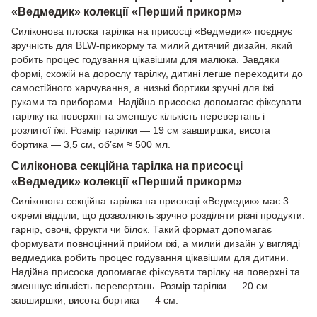
«Ведмедик» колекції «Перший прикорм»
Силіконова плоска тарілка на присосці «Ведмедик» поєднує
зручність для BLW-прикорму та милий дитячий дизайн, який
робить процес годування цікавішим для малюка. Завдяки
формі, схожій на дорослу тарілку, дитині легше переходити до
самостійного харчування, а низькі бортики зручні для їжі
руками та приборами. Надійна присоска допомагає фіксувати
тарілку на поверхні та зменшує кількість перевертань і
розлитої їжі. Розмір тарілки — 19 см завширшки, висота
бортика — 3,5 см, об’єм ≈ 500 мл.
Силіконова секційна тарілка на присосці
«Ведмедик» колекції «Перший прикорм»
Силіконова секційна тарілка на присосці «Ведмедик» має 3
окремі відділи, що дозволяють зручно розділяти різні продукти:
гарнір, овочі, фрукти чи білок. Такий формат допомагає
формувати повноцінний прийом їжі, а милий дизайн у вигляді
ведмедика робить процес годування цікавішим для дитини.
Надійна присоска допомагає фіксувати тарілку на поверхні та
зменшує кількість перевертань. Розмір тарілки — 20 см
завширшки, висота бортика — 4 см.