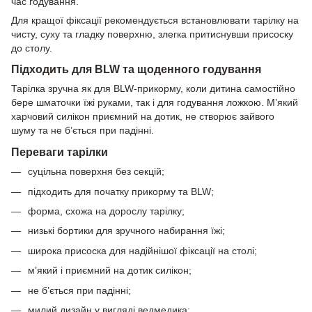
час годування.
Для кращої фіксації рекомендується встановлювати тарілку на
чисту, суху та гладку поверхню, злегка притиснувши присоску
до столу.
Підходить для BLW та щоденного годування
Тарілка зручна як для BLW-прикорму, коли дитина самостійно
бере шматочки їжі руками, так і для годування ложкою. М’який
харчовий силікон приємний на дотик, не створює зайвого
шуму та не б’ється при падінні.
Переваги тарілки
суцільна поверхня без секцій;
підходить для початку прикорму та BLW;
форма, схожа на дорослу тарілку;
низькі бортики для зручного набирання їжі;
широка присоска для надійнішої фіксації на столі;
м’який і приємний на дотик силікон;
не б’ється при падінні;
милий дизайн у вигляді ведмедика;