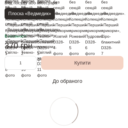
Вид посуду або аксесуара
Плоска «Ведмедик»
В наявності
370 грн
Купити
До обраного