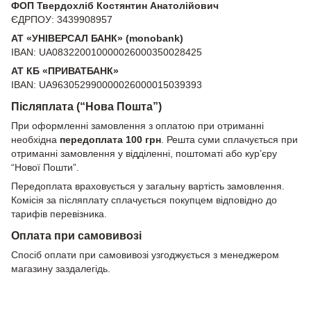
ФОП Твердохліб Костянтин Анатолійович
ЄДРПОУ: 3439908957
АТ «УНІВЕРСАЛ БАНК» (monobank)
IBAN: UA083220010000026000350028425
АТ КБ «ПРИВАТБАНК»
IBAN: UA963052990000026000015039393
Післяплата (“Нова Пошта”)
При оформленні замовлення з оплатою при отриманні
необхідна
передоплата 100 грн
. Решта суми сплачується при
отриманні замовлення у відділенні, поштоматі або кур’єру
“Нової Пошти”.
Передоплата враховується у загальну вартість замовлення.
Комісія за післяплату сплачується покупцем відповідно до
тарифів перевізника.
Оплата при самовивозі
Спосіб оплати при самовивозі узгоджується з менеджером
магазину заздалегідь.