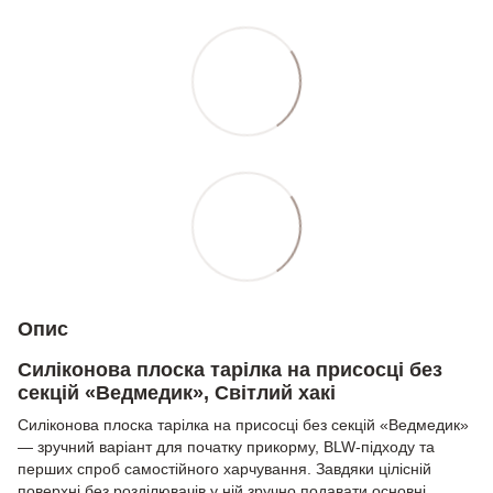
Опис
Силіконова плоска тарілка на присосці без
секцій «Ведмедик», Світлий хакі
Силіконова плоска тарілка на присосці без секцій «Ведмедик»
— зручний варіант для початку прикорму, BLW-підходу та
перших спроб самостійного харчування. Завдяки цілісній
поверхні без розділювачів у ній зручно подавати основні