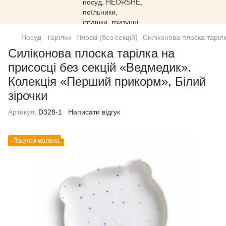
Посуд
Тарілки
Плоскі (без секцій)
Силіконова плоска таріл
Силіконова плоска тарілка на
присосці без секцій «Ведмедик».
Колекція «Перший прикорм», Білий
зірочки
Артикул:
D328-1
Написати відгук
Пакунок малюка