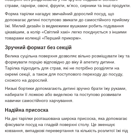
страви, гарніри, овочі, фрукти, м’ясо, сирники та інші продукти.
Форма тарілки нагадує звичайний дорослий посуд, що
допомагає дитині поступово звикати до самостійного прийому
їжі. Милий дизайн із ведмежими вушками робить годування
цікавішим, а колір «Світлий хакі» легко поєднується з іншими
товарами колекції «Перший прикорм».
Зручний формат без секцій
Велика суцільна поверхня дозволяє вільно розміщувати їжу та
формувати порцію відповідно до віку й апетиту дитини.
Тарілка підходить для страв, які не потрібно розділяти на
окремі секції, а також для поступового переходу до посуду,
схожого на дорослий.
Низькі бортики допомагають дитині зручно брати їжу руками,
набирати її ложкою або виделкою та поступово розвивати
навички самостійного харчування.
Надійна присоска
На дні тарілки розташована широка присоска, яка допомагає
фіксувати посуд на гладкій поверхні столу. Це зменшує
ковзання, випадкові перевертання та кількість розлитої їжі під