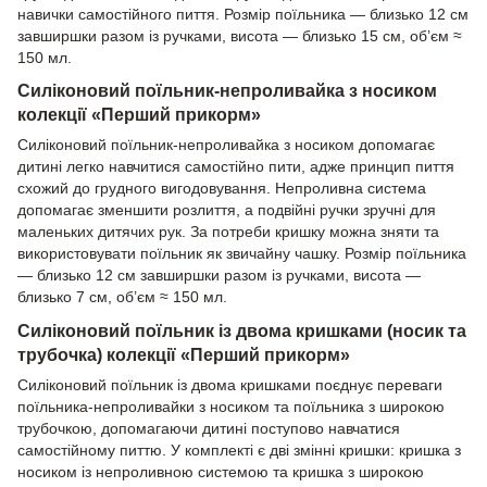
навички самостійного пиття. Розмір поїльника — близько 12 см
завширшки разом із ручками, висота — близько 15 см, об’єм ≈
150 мл.
Силіконовий поїльник-непроливайка з носиком
колекції «Перший прикорм»
Силіконовий поїльник-непроливайка з носиком допомагає
дитині легко навчитися самостійно пити, адже принцип пиття
схожий до грудного вигодовування. Непроливна система
допомагає зменшити розлиття, а подвійні ручки зручні для
маленьких дитячих рук. За потреби кришку можна зняти та
використовувати поїльник як звичайну чашку. Розмір поїльника
— близько 12 см завширшки разом із ручками, висота —
близько 7 см, об’єм ≈ 150 мл.
Силіконовий поїльник із двома кришками (носик та
трубочка) колекції «Перший прикорм»
Силіконовий поїльник із двома кришками поєднує переваги
поїльника-непроливайки з носиком та поїльника з широкою
трубочкою, допомагаючи дитині поступово навчатися
самостійному питтю. У комплекті є дві змінні кришки: кришка з
носиком із непроливною системою та кришка з широкою