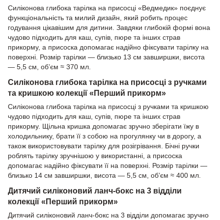
Силіконова глибока тарілка на присосці «Ведмедик» поєднує
функціональність та милий дизайн, який робить процес
годування цікавішим для дитини. Завдяки глибокій формі вона
чудово підходить для каш, супів, пюре та інших страв
прикорму, а присоска допомагає надійно фіксувати тарілку на
поверхні. Розмір тарілки — близько 13 см завширшки, висота
— 5,5 см, об’єм ≈ 370 мл.
Силіконова глибока тарілка на присосці з ручками
та кришкою колекції «Перший прикорм»
Силіконова глибока тарілка на присосці з ручками та кришкою
чудово підходить для каш, супів, пюре та інших страв
прикорму. Щільна кришка допомагає зручно зберігати їжу в
холодильнику, брати її з собою на прогулянку чи в дорогу, а
також використовувати тарілку для розігрівання. Бічні ручки
роблять тарілку зручнішою у використанні, а присоска
допомагає надійно фіксувати її на поверхні. Розмір тарілки —
близько 14 см завширшки, висота — 5,5 см, об’єм ≈ 400 мл.
Дитячий силіконовий ланч-бокс на 3 відділи
колекції «Перший прикорм»
Дитячий силіконовий ланч-бокс на 3 відділи допомагає зручно