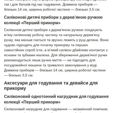
так і для батьків під час годування. Довжина приборів —
близько 14 см, ширина робочої частини — близько 3,5 см.
Силіконові дитячі прибори з дерев’яною ручкою
колекції «Перший прикорм»
Силіконові дитячі прибори з дерев’яною ручкою поєднують
м’яку силіконову робочу частину та натуральну дерев’яну
ручку, яка менше гнеться та зручно лежить у руці дитини. Вони
чудово підходять для початку прикорму та перших
самостійних спроб їсти, а м’який силікон дбайливо контактує з
яснами та зубками малюка. Для збереження дерев’яної ручки
рекомендується лише ручне миття — не підходять для
посудомийної машини та тривалого замочування у воді.
Довжина приборів — близько 14 см, ширина робочої частини
— близько 3,5 см.
Аксесуари для годування та девайси для
прикорму
Силіконовий однотонний нагрудник для годування
колекції «Перший прикорм»
Силіконовий нагрудник для годування — незамінний помічник