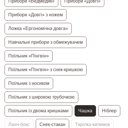
Прибори «Ведмедик»
Прибори «Довгі»
Прибори «Довгі» з ножем
Ложка «Ергономічна довга»
Навчальні прибори з обмежувачем
Поїльник «Пінгвін»
Поїльник «Пінгвін» з снек-кришкою
Поїльник з носиком
Поїльник з широкою трубочкою
Поїльник із двома кришками
Чашка
Ніблер
Ланч-бокс
Снек-стакан
Тарілка-килимок