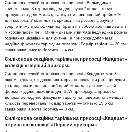
Силіконова секційна тарілка на присосці «Ведмедик» з
кришкою має 3 окремі відділи для зручної подачі різних
продуктів та допомагає організувати повноцінний прийом їжі
для малюка. У комплекті є кришка, яка дозволяє зручно
зберігати їжу в холодильнику, брати її з собою або підігрівати в
мікрохвильовій печі. Милий дизайн у вигляді ведмедика робить
годування цікавішим для дитини, а присоска допомагає
надійно фіксувати тарілку на поверхні. Розмір тарілки — 20 см
завширшки, висота бортика — 4 см.
Силіконова секційна тарілка на присосці «Квадрат»
колекції «Перший прикорм»
Силіконова секційна тарілка на присосці «Квадрат» має 3
окремі відділи, які дозволяють зручно розділяти різні продукти
та створювати повноцінний прийом їжі для дитини. Такий
формат чудово підходить для BLW-прикорму, а присоска
допомагає надійно фіксувати тарілку на поверхні та зменшує
кількість перевертань. Розмір тарілки — близько 19,5 см
завширшки, висота бортика — 3 см.
Силіконова секційна тарілка на присосці «Квадрат»
з кришкою колекції «Перший прикорм»