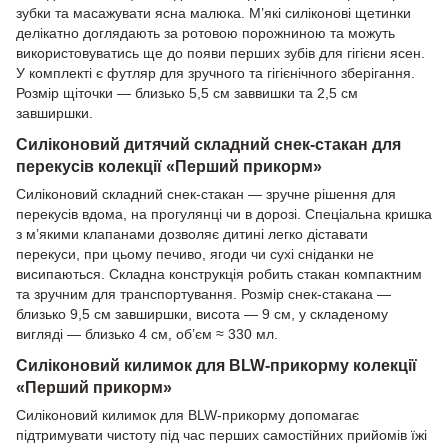
зубки та масажувати ясна малюка. М’які силіконові щетинки
делікатно доглядають за ротовою порожниною та можуть
використовуватись ще до появи перших зубів для гігієни ясен.
У комплекті є футляр для зручного та гігієнічного зберігання.
Розмір щіточки — близько 5,5 см заввишки та 2,5 см
завширшки.
Силіконовий дитячий складний снек-стакан для
перекусів колекції «Перший прикорм»
Силіконовий складний снек-стакан — зручне рішення для
перекусів вдома, на прогулянці чи в дорозі. Спеціальна кришка
з м’якими клапанами дозволяє дитині легко діставати
перекуси, при цьому печиво, ягоди чи сухі сніданки не
висипаються. Складна конструкція робить стакан компактним
та зручним для транспортування. Розмір снек-стакана —
близько 9,5 см завширшки, висота — 9 см, у складеному
вигляді — близько 4 см, об’єм ≈ 330 мл.
Силіконовий килимок для BLW-прикорму колекції
«Перший прикорм»
Силіконовий килимок для BLW-прикорму допомагає
підтримувати чистоту під час перших самостійних прийомів їжі