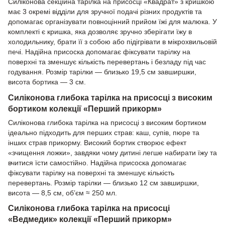
Силіконова секційна тарілка на присосці «Квадрат» з кришкою
має 3 окремі відділи для зручної подачі різних продуктів та
допомагає організувати повноцінний прийом їжі для малюка. У
комплекті є кришка, яка дозволяє зручно зберігати їжу в
холодильнику, брати її з собою або підігрівати в мікрохвильовій
печі. Надійна присоска допомагає фіксувати тарілку на
поверхні та зменшує кількість перевертань і безладу під час
годування. Розмір тарілки — близько 19,5 см завширшки,
висота бортика — 3 см.
Силіконова глибока тарілка на присосці з високим
бортиком колекції «Перший прикорм»
Силіконова глибока тарілка на присосці з високим бортиком
ідеально підходить для перших страв: каш, супів, пюре та
інших страв прикорму. Високий бортик створює ефект
«зчищення ложки», завдяки чому дитині легше набирати їжу та
вчитися їсти самостійно. Надійна присоска допомагає
фіксувати тарілку на поверхні та зменшує кількість
перевертань. Розмір тарілки — близько 12 см завширшки,
висота — 8,5 см, об’єм ≈ 250 мл.
Силіконова глибока тарілка на присосці
«Ведмедик» колекції «Перший прикорм»