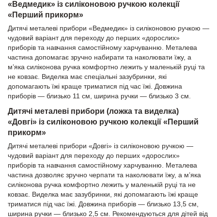
«Ведмедик» із силіконовою ручкою колекції
«Перший прикорм»
Дитячі металеві прибори «Ведмедик» із силіконовою ручкою —
чудовий варіант для переходу до перших «дорослих»
приборів та навчання самостійному харчуванню. Металева
частина допомагає зручно набирати та наколювати їжу, а
м’яка силіконова ручка комфортно лежить у маленькій руці та
не ковзає. Виделка має спеціальні зазубринки, які
допомагають їжі краще триматися під час їжі. Довжина
приборів — близько 11 см, ширина ручки — близько 3 см.
Дитячі металеві прибори (ложка та виделка)
«Довгі» із силіконовою ручкою колекції «Перший
прикорм»
Дитячі металеві прибори «Довгі» із силіконовою ручкою —
чудовий варіант для переходу до перших «дорослих»
приборів та навчання самостійному харчуванню. Металева
частина дозволяє зручно черпати та наколювати їжу, а м’яка
силіконова ручка комфортно лежить у маленькій руці та не
ковзає. Виделка має зазубринки, які допомагають їжі краще
триматися під час їжі. Довжина приборів — близько 13,5 см,
ширина ручки — близько 2,5 см. Рекомендуються для дітей від