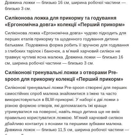
Довжина ложки — близько 16 см, ширина робочої частини —
близько 3 см.
Силіконова ложка для прикорму та годування
«Ергономічна довга» колекції «Перший прикорм»
Силіконова ложка «Ергономічна довга» чудово підходить для
перших етапів прикорму та щоденного годування дитини
батьками. Подовжена форма робить її зручною для годування
з глибоких тарілок і баночок, а м’який харчовий силікон не
травмує чутливі ясна малюка. Довжина ложки — близько 16
см, ширина робочої частини — близько 3 см.
Силіконові тренувальні ложки з отворами Pre-
spoon для прикорму колекції «Перший прикорм»
Силіконові тренувальні ложки Pre-spoon створені для перших
самостійних спроб малюка знайомитися з їжею та часто
використовуються в BLW-прикормі. У наборі є дві ложки з
різною формою отворів, які допомагають їжі краще
утримуватися на поверхні, навіть якщо дитина ще не вміє
правильно користуватися ложкою. М’який харчовий силікон
дбайливо контактує з яснами та першими зубками малюка.
Довжина ложок — близько 11,5 см, ширина робочої частини —