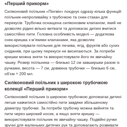
«Перший прикорм»
Силіконовий поїльник «Пінгвін» поєднує одразу кілька функцій:
поїльник-непроливайку з трубочкою та снек-стакан для
перекусів. Трубочка оснащена силіконовим клапаном, який не
дозволяє рідині вільно витікати та допомагає дитині вчитися
самостійно пити. Головна особливість моделі — додаткова
снек-кришка з м’якими клапанами, яка дозволяє
використовувати поїльник для печива, ягід, фруктів або сухих
сніданків, при цьому перекуси не висипаються. За потреби
кришки можна зняти та використовувати його як звичайну
чашку. Розмір поїльника — близько 12 см завширшки разом із
ручками, висота — 7 см, довжина трубочки — близько 6 см,
об’єм ≈ 200 мл.
Силіконовий поїльник з широкою трубочкою
колекції «Перший прикорм»
Силіконовий поїльник із широкою трубочкою допомагає дитині
легше навчитися самостійно пити завдяки збільшеному
діаметру трубочки. За потреби трубочку можна вийняти та
пити через широкий носик, а якщо зняти кришку —
використовувати поїльник як звичайну чашку. Подвійні ручки
зручні для маленьких дитячих рук та допомагають розвивати