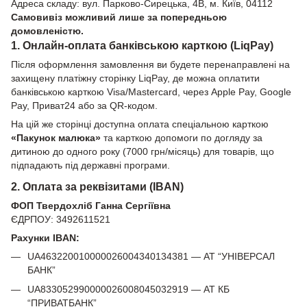
Адреса складу: вул. Парково-Сирецька, 4В, м. Київ, 04112
Самовивіз можливий лише за попередньою
домовленістю.
1. Онлайн-оплата банківською карткою (LiqPay)
Після оформлення замовлення ви будете перенаправлені на
захищену платіжну сторінку LiqPay, де можна оплатити
банківською карткою Visa/Mastercard, через Apple Pay, Google
Pay, Приват24 або за QR-кодом.
На цій же сторінці доступна оплата спеціальною карткою
«Пакунок малюка»
та карткою допомоги по догляду за
дитиною до одного року (7000 грн/місяць) для товарів, що
підпадають під державні програми.
2. Оплата за реквізитами (IBAN)
ФОП Твердохліб Ганна Сергіївна
ЄДРПОУ: 3492611521
Рахунки IBAN:
UA463220010000026004340134381 — АТ “УНІВЕРСАЛ
БАНК”
UA833052990000026008045032919 — АТ КБ
“ПРИВАТБАНК”