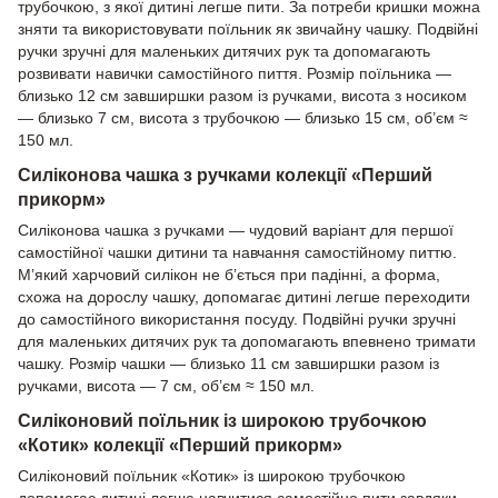
трубочкою, з якої дитині легше пити. За потреби кришки можна
зняти та використовувати поїльник як звичайну чашку. Подвійні
ручки зручні для маленьких дитячих рук та допомагають
розвивати навички самостійного пиття. Розмір поїльника —
близько 12 см завширшки разом із ручками, висота з носиком
— близько 7 см, висота з трубочкою — близько 15 см, об’єм ≈
150 мл.
Силіконова чашка з ручками колекції «Перший
прикорм»
Силіконова чашка з ручками — чудовий варіант для першої
самостійної чашки дитини та навчання самостійному питтю.
М’який харчовий силікон не б’ється при падінні, а форма,
схожа на дорослу чашку, допомагає дитині легше переходити
до самостійного використання посуду. Подвійні ручки зручні
для маленьких дитячих рук та допомагають впевнено тримати
чашку. Розмір чашки — близько 11 см завширшки разом із
ручками, висота — 7 см, об’єм ≈ 150 мл.
Силіконовий поїльник із широкою трубочкою
«Котик» колекції «Перший прикорм»
Силіконовий поїльник «Котик» із широкою трубочкою
допомагає дитині легше навчитися самостійно пити завдяки