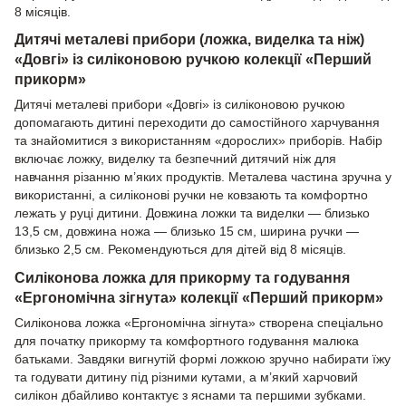
8 місяців.
Дитячі металеві прибори (ложка, виделка та ніж)
«Довгі» із силіконовою ручкою колекції «Перший
прикорм»
Дитячі металеві прибори «Довгі» із силіконовою ручкою
допомагають дитині переходити до самостійного харчування
та знайомитися з використанням «дорослих» приборів. Набір
включає ложку, виделку та безпечний дитячий ніж для
навчання різанню м’яких продуктів. Металева частина зручна у
використанні, а силіконові ручки не ковзають та комфортно
лежать у руці дитини. Довжина ложки та виделки — близько
13,5 см, довжина ножа — близько 15 см, ширина ручки —
близько 2,5 см. Рекомендуються для дітей від 8 місяців.
Силіконова ложка для прикорму та годування
«Ергономічна зігнута» колекції «Перший прикорм»
Силіконова ложка «Ергономічна зігнута» створена спеціально
для початку прикорму та комфортного годування малюка
батьками. Завдяки вигнутій формі ложкою зручно набирати їжу
та годувати дитину під різними кутами, а м’який харчовий
силікон дбайливо контактує з яснами та першими зубками.