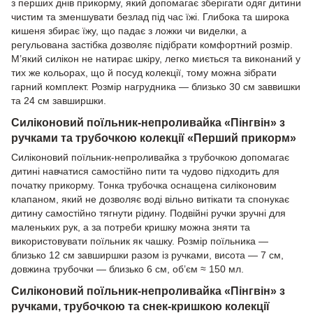
з перших днів прикорму, який допомагає зберігати одяг дитини
чистим та зменшувати безлад під час їжі. Глибока та широка
кишеня збирає їжу, що падає з ложки чи виделки, а
регульована застібка дозволяє підібрати комфортний розмір.
М’який силікон не натирає шкіру, легко миється та виконаний у
тих же кольорах, що й посуд колекції, тому можна зібрати
гарний комплект. Розмір нагрудника — близько 30 см заввишки
та 24 см завширшки.
Силіконовий поїльник-непроливайка «Пінгвін» з
ручками та трубочкою колекції «Перший прикорм»
Силіконовий поїльник-непроливайка з трубочкою допомагає
дитині навчатися самостійно пити та чудово підходить для
початку прикорму. Тонка трубочка оснащена силіконовим
клапаном, який не дозволяє воді вільно витікати та спонукає
дитину самостійно тягнути рідину. Подвійні ручки зручні для
маленьких рук, а за потреби кришку можна зняти та
використовувати поїльник як чашку. Розмір поїльника —
близько 12 см завширшки разом із ручками, висота — 7 см,
довжина трубочки — близько 6 см, об’єм ≈ 150 мл.
Силіконовий поїльник-непроливайка «Пінгвін» з
ручками, трубочкою та снек-кришкою колекції