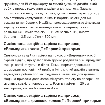
зручність для BLW-прикорму та милий дитячий дизайн, який
робить процес годування цікавішим для малюка. Завдяки
формі, схожій на дорослу тарілку, дитині легше переходити до
самостійного харчування, а низькі бортики зручні для їжі
руками та приборами. Надійна присоска допомагає фіксувати
тарілку на поверхні та зменшує кількість перевертань і
розлитої їжі. Розмір тарілки — 19 см завширшки, висота
бортика — 3,5 см, об’єм ≈ 500 мл.
Силіконова секційна тарілка на присосці
«Ведмедик» колекції «Перший прикорм»
Силіконова секційна тарілка на присосці «Ведмедик» має 3
окремі відділи, що дозволяють зручно розділяти різні продукти:
гарнір, овочі, фрукти чи білок. Такий формат допомагає
формувати повноцінний прийом їжі, а милий дизайн у вигляді
ведмедика робить процес годування цікавішим для дитини.
Надійна присоска допомагає фіксувати тарілку на поверхні та
зменшує кількість перевертань. Розмір тарілки — 20 см
завширшки, висота бортика — 4 см.
Силіконова секційна тарілка на присосці
«Ведмедик» з кришкою колекції «Перший прикорм»