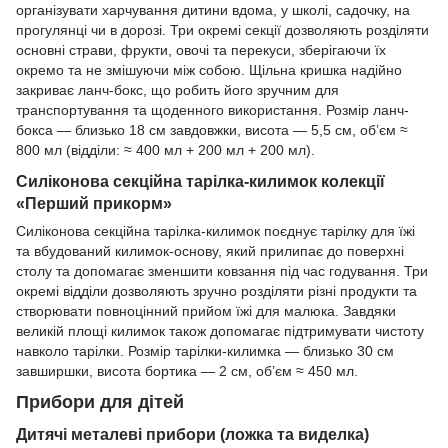
організувати харчування дитини вдома, у школі, садочку, на
прогулянці чи в дорозі. Три окремі секції дозволяють розділяти
основні страви, фрукти, овочі та перекуси, зберігаючи їх
окремо та не змішуючи між собою. Щільна кришка надійно
закриває ланч-бокс, що робить його зручним для
транспортування та щоденного використання. Розмір ланч-
бокса — близько 18 см завдовжки, висота — 5,5 см, об’єм ≈
800 мл (відділи: ≈ 400 мл + 200 мл + 200 мл).
Силіконова секційна тарілка-килимок колекції
«Перший прикорм»
Силіконова секційна тарілка-килимок поєднує тарілку для їжі
та вбудований килимок-основу, який прилипає до поверхні
столу та допомагає зменшити ковзання під час годування. Три
окремі відділи дозволяють зручно розділяти різні продукти та
створювати повноцінний прийом їжі для малюка. Завдяки
великій площі килимок також допомагає підтримувати чистоту
навколо тарілки. Розмір тарілки-килимка — близько 30 см
завширшки, висота бортика — 2 см, об’єм ≈ 450 мл.
Прибори для дітей
Дитячі металеві прибори (ложка та виделка)