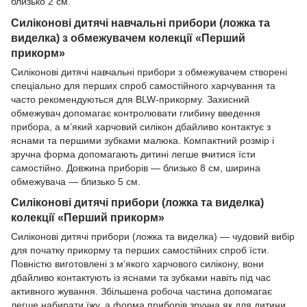
близько 2 см.
Силіконові дитячі навчальні прибори (ложка та
виделка) з обмежувачем колекції «Перший
прикорм»
Силіконові дитячі навчальні прибори з обмежувачем створені
спеціально для перших спроб самостійного харчування та
часто рекомендуються для BLW-прикорму. Захисний
обмежувач допомагає контролювати глибину введення
прибора, а м’який харчовий силікон дбайливо контактує з
яснами та першими зубками малюка. Компактний розмір і
зручна форма допомагають дитині легше вчитися їсти
самостійно. Довжина приборів — близько 8 см, ширина
обмежувача — близько 5 см.
Силіконові дитячі прибори (ложка та виделка)
колекції «Перший прикорм»
Силіконові дитячі прибори (ложка та виделка) — чудовий вибір
для початку прикорму та перших самостійних спроб їсти.
Повністю виготовлені з м’якого харчового силікону, вони
дбайливо контактують із яснами та зубками навіть під час
активного жування. Збільшена робоча частина допомагає
легше набирати їжу, а форма приборів зручна як для дитини,