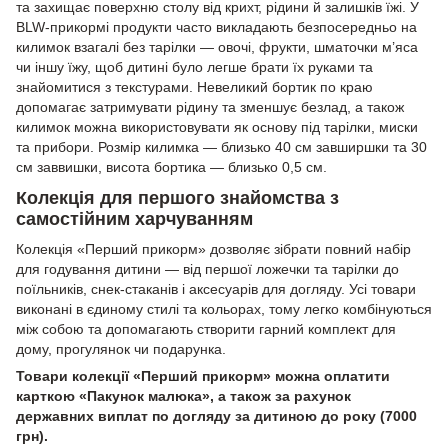
та захищає поверхню столу від крихт, рідини й залишків їжі. У
BLW-прикормі продукти часто викладають безпосередньо на
килимок взагалі без тарілки — овочі, фрукти, шматочки м’яса
чи іншу їжу, щоб дитині було легше брати їх руками та
знайомитися з текстурами. Невеликий бортик по краю
допомагає затримувати рідину та зменшує безлад, а також
килимок можна використовувати як основу під тарілки, миски
та прибори. Розмір килимка — близько 40 см завширшки та 30
см заввишки, висота бортика — близько 0,5 см.
Колекція для першого знайомства з
самостійним харчуванням
Колекція «Перший прикорм» дозволяє зібрати повний набір
для годування дитини — від першої ложечки та тарілки до
поїльників, снек-стаканів і аксесуарів для догляду. Усі товари
виконані в єдиному стилі та кольорах, тому легко комбінуються
між собою та допомагають створити гарний комплект для
дому, прогулянок чи подарунка.
Товари колекції «Перший прикорм» можна оплатити
карткою «Пакунок малюка», а також за рахунок
державних виплат по догляду за дитиною до року (7000
грн).