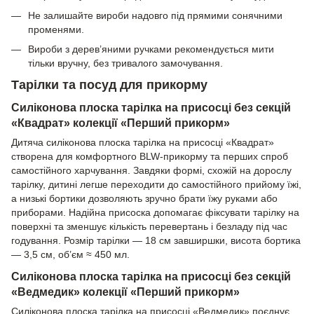
Не залишайте вироби надовго під прямими сонячними
променями.
Вироби з дерев’яними ручками рекомендується мити
тільки вручну, без тривалого замочування.
Тарілки та посуд для прикорму
Силіконова плоска тарілка на присосці без секцій
«Квадрат» колекції «Перший прикорм»
Дитяча силіконова плоска тарілка на присосці «Квадрат»
створена для комфортного BLW-прикорму та перших спроб
самостійного харчування. Завдяки формі, схожій на дорослу
тарілку, дитині легше переходити до самостійного прийому їжі,
а низькі бортики дозволяють зручно брати їжу руками або
приборами. Надійна присоска допомагає фіксувати тарілку на
поверхні та зменшує кількість перевертань і безладу під час
годування. Розмір тарілки — 18 см завширшки, висота бортика
— 3,5 см, об’єм ≈ 450 мл.
Силіконова плоска тарілка на присосці без секцій
«Ведмедик» колекції «Перший прикорм»
Силіконова плоска тарілка на присосці «Ведмедик» поєднує