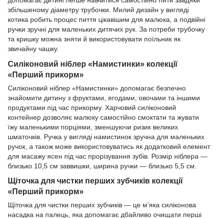
збільшеному діаметру трубочки. Милий дизайн у вигляді
котика робить процес пиття цікавішим для малюка, а подвійні
ручки зручні для маленьких дитячих рук. За потреби трубочку
та кришку можна зняти й використовувати поїльник як
звичайну чашку.
Силіконовий ніблер «Намистинки» колекції
«Перший прикорм»
Силіконовий ніблер «Намистинки» допомагає безпечно
знайомити дитину з фруктами, ягодами, овочами та іншими
продуктами під час прикорму. Харчовий силіконовий
контейнер дозволяє малюку самостійно смоктати та жувати
їжу маленькими порціями, зменшуючи ризик великих
шматочків. Ручка у вигляді намистинок зручна для маленьких
ручок, а також може використовуватись як додатковий елемент
для масажу ясен під час прорізування зубів. Розмір ніблера —
близько 10,5 см заввишки, ширина ручки — близько 5,5 см.
Щіточка для чистки перших зубчиків колекції
«Перший прикорм»
Щіточка для чистки перших зубчиків — це м’яка силіконова
насадка на палець, яка допомагає дбайливо очищати перші