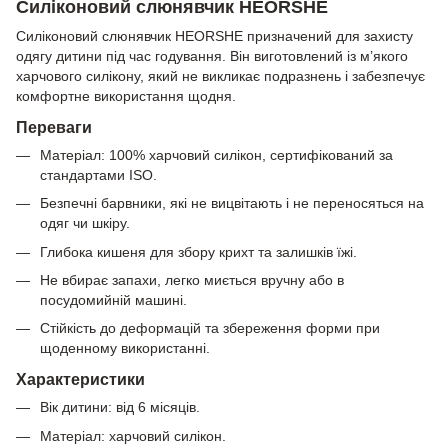
Силіконовий слюнявчик HEORSHE
Силіконовий слюнявчик HEORSHE призначений для захисту
одягу дитини під час годування. Він виготовлений із м’якого
харчового силікону, який не викликає подразнень і забезпечує
комфортне використання щодня.
Переваги
Матеріал: 100% харчовий силікон, сертифікований за
стандартами ISO.
Безпечні барвники, які не вицвітають і не переносяться на
одяг чи шкіру.
Глибока кишеня для збору крихт та залишків їжі.
Не вбирає запахи, легко миється вручну або в
посудомийній машині.
Стійкість до деформацій та збереження форми при
щоденному використанні.
Характеристики
Вік дитини: від 6 місяців.
Матеріал: харчовий силікон.