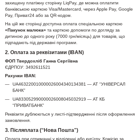
захищену платіжну сторінку LiqPay, де можна оплатити
банківською карткою Visa/Mastercard, через Apple Pay, Google
Pay, Приват24 або за QR-кодом.
На цій же сторінці доступна оплата спеціальною карткою
«Пакунок малюка»
та карткою допомоги по догляду за
дитиною до одного року (7000 грн/місяць) для товарів, що
підпадають під державні програми.
2. Оплата за реквізитами (IBAN)
ФОП Твердохліб Ганна Сергіївна
ЄДРПОУ: 3492611521
Рахунки IBAN:
UA463220010000026004340134381 — АТ “УНІВЕРСАЛ
БАНК”
UA833052990000026008045032919 — АТ КБ
“ПРИВАТБАНК”
Реквізити дублюються у листі-підтвердженні після оформлення
замовлення.
3. Післяплата (“Нова Пошта”)
Оплата при отриманні у відділенні або кур’єру. Комісію за