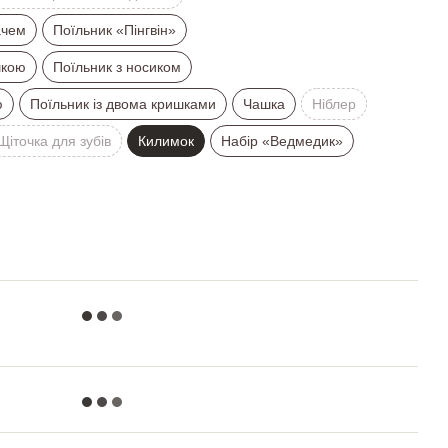
ачем
Поїльник «Пінгвін»
шкою
Поїльник з носиком
ю
Поїльник із двома кришками
Чашка
Ніблер
Щіточка для зубів
Килимок
Набір «Ведмедик»