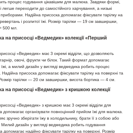
ить процес годування цікавішим для малюка. Завдяки формі,
ні легше переходити до самостійного харчування, а низькі
а приборами. Надійна присоска допомагає фіксувати тарілку на
еревертань і розлитої їжі. Розмір тарілки — 19 см завширшки,
≈ 500 мл.
лка на присосці «Ведмедик» колекції «Перший
 присосці «Ведмедик» має 3 окремі відділи, що дозволяють
: гарнір, овочі, фрукти чи білок. Такий формат допомагає
жі, а милий дизайн у вигляді ведмедика робить процес
. Надійна присоска допомагає фіксувати тарілку на поверхні та
 Розмір тарілки — 20 см завширшки, висота бортика — 4 см.
ка на присосці «Ведмедик» з кришкою колекції
 присосці «Ведмедик» з кришкою має 3 окремі відділи для
 та допомагає організувати повноцінний прийом їжі для малюка.
яє зручно зберігати їжу в холодильнику, брати її з собою або
чі. Милий дизайн у вигляді ведмедика робить годування
а допомагає надійно фіксувати тарілку на поверхні. Розмір