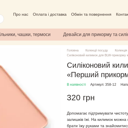
Про нас
Оплата і доставка
Обмін та повернення
Конта
Угода користувача
Відгуки про магазин
Публічний дого
їльники, чашки, термоси
Девайси для прикорму та сил
Головна
Колекції посуду
Колекція
Силіконовий килимок для BLW-прикорму 
Силіконовий кили
«Перший прикорм
В наявності
Артикул: 358-12
Напи
320 грн
Допомагає підтримувати чистоту 
залишків їжі. На килимок можна 
брати їжу руками та знайомитис