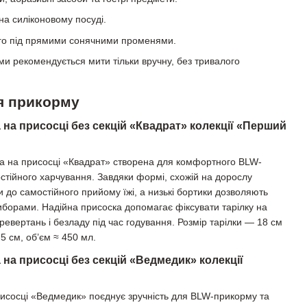
на силіконовому посуді.
го під прямими сонячними променями.
и рекомендується мити тільки вручну, без тривалого
ля прикорму
 на присосці без секцій «Квадрат» колекції «Перший
ка на присосці «Квадрат» створена для комфортного BLW-
тійного харчування. Завдяки формі, схожій на дорослу
и до самостійного прийому їжі, а низькі бортики дозволяють
иборами. Надійна присоска допомагає фіксувати тарілку на
еревертань і безладу під час годування. Розмір тарілки — 18 см
5 см, об’єм ≈ 450 мл.
 на присосці без секцій «Ведмедик» колекції
рисосці «Ведмедик» поєднує зручність для BLW-прикорму та