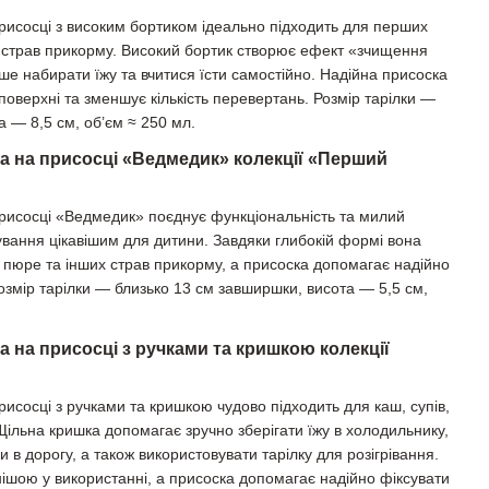
присосці з високим бортиком ідеально підходить для перших
их страв прикорму. Високий бортик створює ефект «зчищення
ше набирати їжу та вчитися їсти самостійно. Надійна присоска
поверхні та зменшує кількість перевертань. Розмір тарілки —
 — 8,5 см, об’єм ≈ 250 мл.
ка на присосці «Ведмедик» колекції «Перший
присосці «Ведмедик» поєднує функціональність та милий
ування цікавішим для дитини. Завдяки глибокій формі вона
, пюре та інших страв прикорму, а присоска допомагає надійно
Розмір тарілки — близько 13 см завширшки, висота — 5,5 см,
а на присосці з ручками та кришкою колекції
рисосці з ручками та кришкою чудово підходить для каш, супів,
Щільна кришка допомагає зручно зберігати їжу в холодильнику,
и в дорогу, а також використовувати тарілку для розігрівання.
чнішою у використанні, а присоска допомагає надійно фіксувати