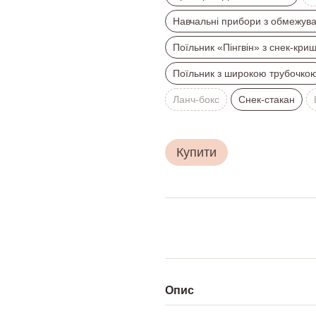
Навчальні прибори з обмежув
Поїльник «Пінгвін» з снек-кри
Поїльник з широкою трубочко
Ланч-бокс
Снек-стакан
Купити
Опис