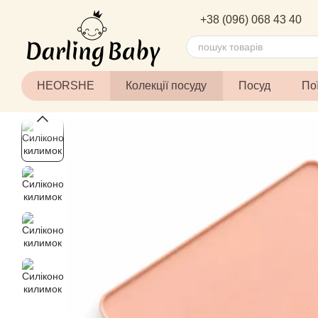
Перейти до основного контенту
+38 (096) 068 43 40
HEORSHE
Колекції посуду
Посуд
По