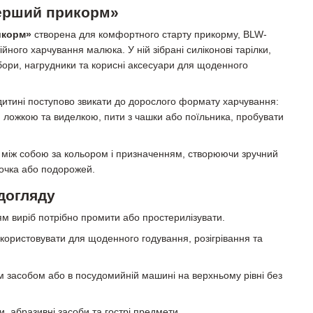
Перший прикорм»
икорм»
створена для комфортного старту прикорму, BLW-
йного харчування малюка. У ній зібрані силіконові тарілки,
ибори, нагрудники та корисні аксесуари для щоденного
дитині поступово звикати до дорослого формату харчування:
я ложкою та виделкою, пити з чашки або поїльника, пробувати
 між собою за кольором і призначенням, створюючи зручний
дочка або подорожей.
догляду
 виріб потрібно промити або простерилізувати.
користовувати для щоденного годування, розігрівання та
засобом або в посудомийній машині на верхньому рівні без
и, абразивні засоби та гострі предмети.