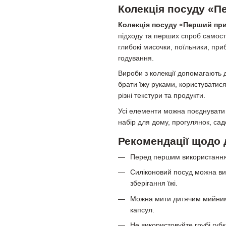
Колекція посуду «
Колекція посуду «Перший пр
підходу та перших спроб самості
глибокі мисочки, поїльники, пр
годування.
Вироби з колекції допомагають 
брати їжу руками, користуватис
різні текстури та продукти.
Усі елементи можна поєднувати
набір для дому, прогулянок, са
Рекомендації щодо 
Перед першим використанням
Силіконовий посуд можна ви
зберігання їжі.
Можна мити дитячим мийним 
капсул.
Не використовуйте грубі губк