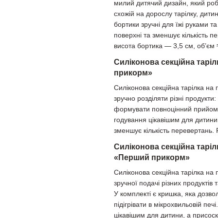
милий дитячий дизайн, який роб
схожій на дорослу тарілку, дити
бортики зручні для їжі руками т
поверхні та зменшує кількість п
висота бортика — 3,5 см, об’єм 
Силіконова секційна тарі
прикорм»
Силіконова секційна тарілка на
зручно розділяти різні продукти
формувати повноцінний прийом ї
годування цікавішим для дитини
зменшує кількість перевертань.
Силіконова секційна таріл
«Перший прикорм»
Силіконова секційна тарілка на
зручної подачі різних продуктів
У комплекті є кришка, яка дозвол
підігрівати в мікрохвильовій пе
цікавішим для дитини, а присоск