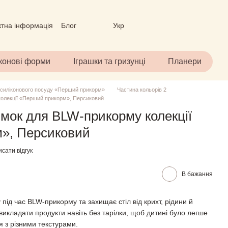
ктна інформація
Блог
Укр
вір (ОФЕРТА)
іконові форми
Іграшки та гризунці
Планери
 силіконового посуду «Перший прикорм»
Частина кольорів 2
колекції «Перший прикорм», Персиковий
мок для BLW-прикорму колекції
», Персиковий
сати відгук
В бажання
під час BLW-прикорму та захищає стіл від крихт, рідини й
викладати продукти навіть без тарілки, щоб дитині було легше
я з різними текстурами.