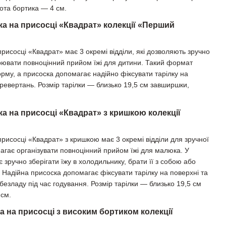
ота бортика — 4 см.
ка на присосці «Квадрат» колекції «Перший
присосці «Квадрат» має 3 окремі відділи, які дозволяють зручно
ворювати повноцінний прийом їжі для дитини. Такий формат
рму, а присоска допомагає надійно фіксувати тарілку на
еревертань. Розмір тарілки — близько 19,5 см завширшки,
ка на присосці «Квадрат» з кришкою колекції
присосці «Квадрат» з кришкою має 3 окремі відділи для зручної
магає організувати повноцінний прийом їжі для малюка. У
є зручно зберігати їжу в холодильнику, брати її з собою або
і. Надійна присоска допомагає фіксувати тарілку на поверхні та
 безладу під час годування. Розмір тарілки — близько 19,5 см
 см.
а на присосці з високим бортиком колекції