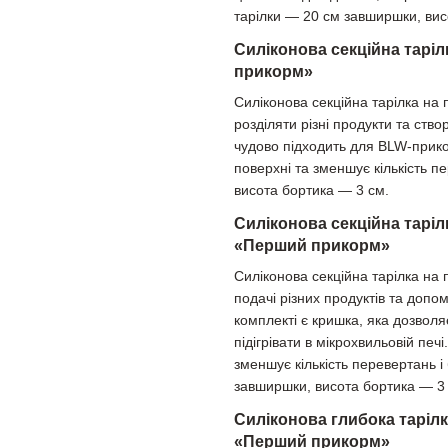
тарілки — 20 см завширшки, вис
Силіконова секційна таріл
прикорм»
Силіконова секційна тарілка на 
розділяти різні продукти та ст
чудово підходить для BLW-прико
поверхні та зменшує кількість п
висота бортика — 3 см.
Силіконова секційна таріл
«Перший прикорм»
Силіконова секційна тарілка на 
подачі різних продуктів та допо
комплекті є кришка, яка дозволя
підігрівати в мікрохвильовій печ
зменшує кількість перевертань і
завширшки, висота бортика — 3
Силіконова глибока тарілк
«Перший прикорм»