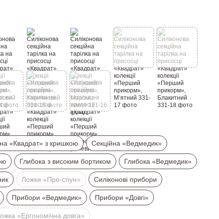
на «Квадрат» з кришкою
Секційна «Ведмедик»
ою
Глибока з високим бортиком
Глибока «Ведмедик»
ник
Ложки «Пре-спун»
Силіконові прибори
Прибори «Ведмедик»
Прибори «Довгі»
ожка «Ергономічна довга»