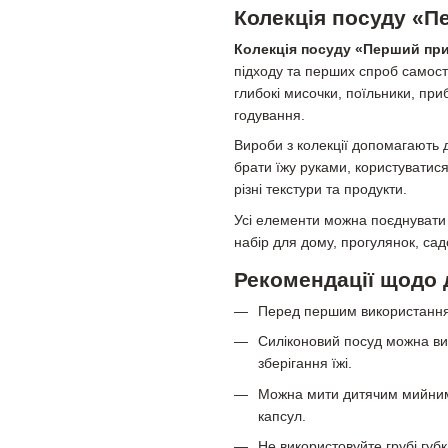
Колекція посуду «
Колекція посуду «Перший пр
підходу та перших спроб самості
глибокі мисочки, поїльники, пр
годування.
Вироби з колекції допомагають 
брати їжу руками, користуватис
різні текстури та продукти.
Усі елементи можна поєднувати
набір для дому, прогулянок, са
Рекомендації щодо 
Перед першим використанням
Силіконовий посуд можна ви
зберігання їжі.
Можна мити дитячим мийним 
капсул.
Не використовуйте грубі губк