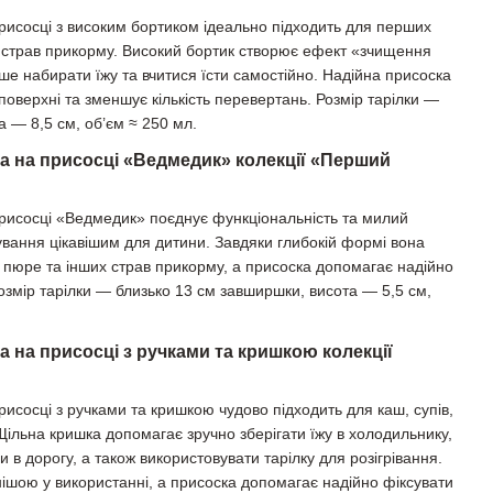
присосці з високим бортиком ідеально підходить для перших
их страв прикорму. Високий бортик створює ефект «зчищення
ше набирати їжу та вчитися їсти самостійно. Надійна присоска
поверхні та зменшує кількість перевертань. Розмір тарілки —
 — 8,5 см, об’єм ≈ 250 мл.
ка на присосці «Ведмедик» колекції «Перший
присосці «Ведмедик» поєднує функціональність та милий
ування цікавішим для дитини. Завдяки глибокій формі вона
, пюре та інших страв прикорму, а присоска допомагає надійно
Розмір тарілки — близько 13 см завширшки, висота — 5,5 см,
а на присосці з ручками та кришкою колекції
рисосці з ручками та кришкою чудово підходить для каш, супів,
Щільна кришка допомагає зручно зберігати їжу в холодильнику,
и в дорогу, а також використовувати тарілку для розігрівання.
чнішою у використанні, а присоска допомагає надійно фіксувати