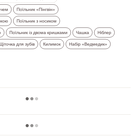
ачем
Поїльник «Пінгвін»
шкою
Поїльник з носиком
ю
Поїльник із двома кришками
Чашка
Ніблер
Щіточка для зубів
Килимок
Набір «Ведмедик»