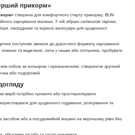
Перший прикорм»
икорм»
створена для комфортного старту прикорму, BLW-
йного харчування малюка. У ній зібрані силіконові тарілки,
ибори, нагрудники та корисні аксесуари для щоденного
дитині поступово звикати до дорослого формату харчування:
я ложкою та виделкою, пити з чашки або поїльника, пробувати
 між собою за кольором і призначенням, створюючи зручний
дочка або подорожей.
догляду
 виріб потрібно промити або простерилізувати.
користовувати для щоденного годування, розігрівання та
засобом або в посудомийній машині на верхньому рівні без
и, абразивні засоби та гострі предмети.