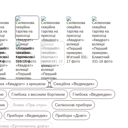
на «Квадрат» з кришкою
Секційна «Ведмедик»
ою
Глибока з високим бортиком
Глибока «Ведмедик»
ник
Ложки «Пре-спун»
Силіконові прибори
Прибори «Ведмедик»
Прибори «Довгі»
ожка «Ергономічна довга»