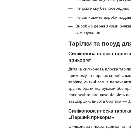
Не ріжте їжу безпосередньо 
Не залишайте вироби надов
Вироби з дерев’яними ручкам
замочування.
Тарілки та посуд д
Силіконова плоска тарілка
прикорм»
Дитяча силіконова плоска таріл
прикорму та перших спроб самос
тарілку, дитині легше переходит
зручно брати їжу руками або пр
поверхні та зменшує кількість п
завширшки, висота бортика — 3,
Силіконова плоска тарілка
«Перший прикорм»
Силіконова плоска тарілка на п