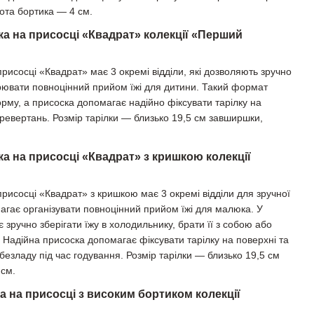
ота бортика — 4 см.
ка на присосці «Квадрат» колекції «Перший
присосці «Квадрат» має 3 окремі відділи, які дозволяють зручно
ворювати повноцінний прийом їжі для дитини. Такий формат
рму, а присоска допомагає надійно фіксувати тарілку на
еревертань. Розмір тарілки — близько 19,5 см завширшки,
ка на присосці «Квадрат» з кришкою колекції
присосці «Квадрат» з кришкою має 3 окремі відділи для зручної
магає організувати повноцінний прийом їжі для малюка. У
є зручно зберігати їжу в холодильнику, брати її з собою або
і. Надійна присоска допомагає фіксувати тарілку на поверхні та
 безладу під час годування. Розмір тарілки — близько 19,5 см
 см.
а на присосці з високим бортиком колекції