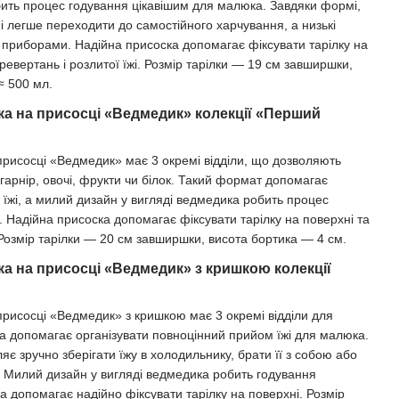
ить процес годування цікавішим для малюка. Завдяки формі,
ні легше переходити до самостійного харчування, а низькі
а приборами. Надійна присоска допомагає фіксувати тарілку на
еревертань і розлитої їжі. Розмір тарілки — 19 см завширшки,
≈ 500 мл.
лка на присосці «Ведмедик» колекції «Перший
 присосці «Ведмедик» має 3 окремі відділи, що дозволяють
: гарнір, овочі, фрукти чи білок. Такий формат допомагає
жі, а милий дизайн у вигляді ведмедика робить процес
. Надійна присоска допомагає фіксувати тарілку на поверхні та
 Розмір тарілки — 20 см завширшки, висота бортика — 4 см.
ка на присосці «Ведмедик» з кришкою колекції
 присосці «Ведмедик» з кришкою має 3 окремі відділи для
 та допомагає організувати повноцінний прийом їжі для малюка.
яє зручно зберігати їжу в холодильнику, брати її з собою або
чі. Милий дизайн у вигляді ведмедика робить годування
а допомагає надійно фіксувати тарілку на поверхні. Розмір