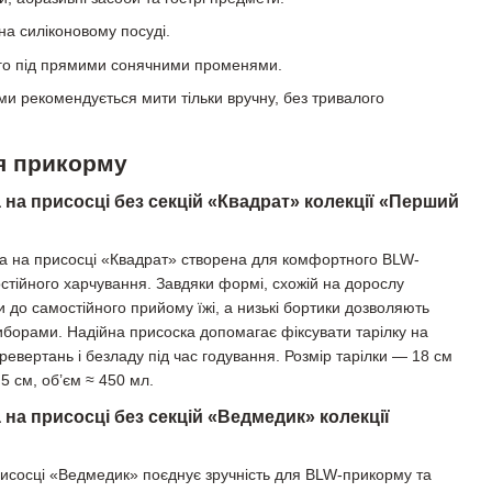
на силіконовому посуді.
го під прямими сонячними променями.
и рекомендується мити тільки вручну, без тривалого
ля прикорму
 на присосці без секцій «Квадрат» колекції «Перший
ка на присосці «Квадрат» створена для комфортного BLW-
тійного харчування. Завдяки формі, схожій на дорослу
и до самостійного прийому їжі, а низькі бортики дозволяють
иборами. Надійна присоска допомагає фіксувати тарілку на
еревертань і безладу під час годування. Розмір тарілки — 18 см
5 см, об’єм ≈ 450 мл.
 на присосці без секцій «Ведмедик» колекції
рисосці «Ведмедик» поєднує зручність для BLW-прикорму та