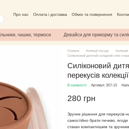
Про нас
Оплата і доставка
Обмін та повернення
Конта
Угода користувача
Відгуки про магазин
Публічний дого
їльники, чашки, термоси
Девайси для прикорму та сил
Головна
Колекції посуду
Колекція
Силіконовий дитячий складний снек-стака
Силіконовий дитя
перекусів колекц
В наявності
Артикул: 357-15
Напи
280 грн
Зручне рішення для перекусів н
самостійно брати печиво, ягоди 
стакан компактнішим та зручни