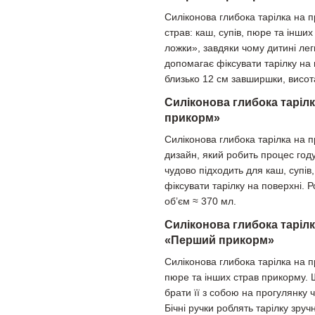
Силіконова глибока тарілка на 
страв: каш, супів, пюре та інш
ложки», завдяки чому дитині лег
допомагає фіксувати тарілку на 
близько 12 см завширшки, висота
Силіконова глибока таріл
прикорм»
Силіконова глибока тарілка на 
дизайн, який робить процес год
чудово підходить для каш, супів
фіксувати тарілку на поверхні. 
об’єм ≈ 370 мл.
Силіконова глибока тарілк
«Перший прикорм»
Силіконова глибока тарілка на п
пюре та інших страв прикорму. 
брати її з собою на прогулянку ч
Бічні ручки роблять тарілку зру