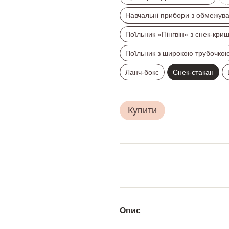
Навчальні прибори з обмежув
Поїльник «Пінгвін» з снек-кри
Поїльник з широкою трубочко
Ланч-бокс
Снек-стакан
Купити
Опис