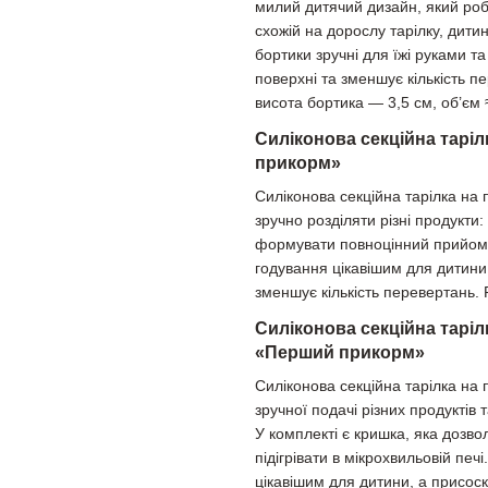
милий дитячий дизайн, який роб
схожій на дорослу тарілку, дити
бортики зручні для їжі руками т
поверхні та зменшує кількість п
висота бортика — 3,5 см, об’єм 
Силіконова секційна тарі
прикорм»
Силіконова секційна тарілка на
зручно розділяти різні продукти
формувати повноцінний прийом ї
годування цікавішим для дитини
зменшує кількість перевертань.
Силіконова секційна таріл
«Перший прикорм»
Силіконова секційна тарілка на
зручної подачі різних продуктів
У комплекті є кришка, яка дозвол
підігрівати в мікрохвильовій пе
цікавішим для дитини, а присоск