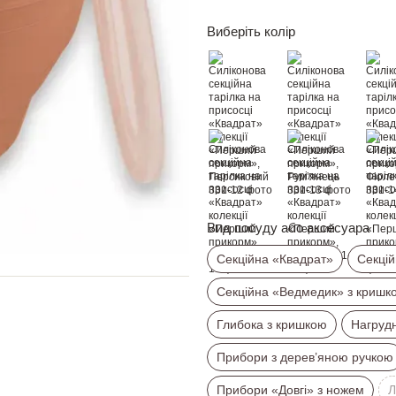
Виберіть колір
Вид посуду або аксесуара
Секційна «Квадрат»
Секцій
Секційна «Ведмедик» з кришк
Глибока з кришкою
Нагруд
Прибори з дерев’яною ручкою
Прибори «Довгі» з ножем
Л