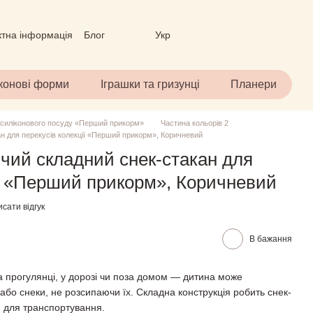
ктна інформація
Блог
Укр
вір (ОФЕРТА)
іконові форми
Іграшки та гризунці
Планери
 силіконового посуду «Перший прикорм»
Частина кольорів 2
н для перекусів колекції «Перший прикорм», Коричневий
чий складний снек-стакан для
ії «Перший прикорм», Коричневий
сати відгук
В бажання
а прогулянці, у дорозі чи поза домом — дитина може
або снеки, не розсипаючи їх. Складна конструкція робить снек-
м для транспортування.