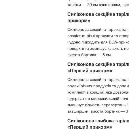
тарілки — 20 см завширшки, вис
Силіконова секційна таріл
прикорм»
Силіконова секційна тарілка на 
розділяти різні продукти та ст
чудово підходить для BLW-прико
поверхні та зменшує кількість п
висота бортика — 3 см.
Силіконова секційна таріл
«Перший прикорм»
Силіконова секційна тарілка на 
подачі різних продуктів та допо
комплекті є кришка, яка дозволя
підігрівати в мікрохвильовій печ
зменшує кількість перевертань і
завширшки, висота бортика — 3
Силіконова глибока тарілк
«Перший прикорм»