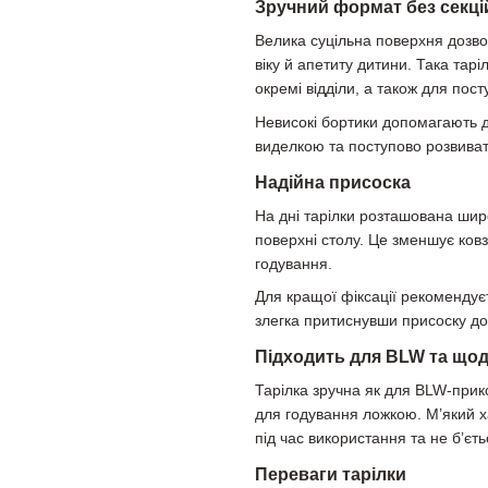
Зручний формат без секці
Велика суцільна поверхня дозво
віку й апетиту дитини. Така тарі
окремі відділи, а також для пос
Невисокі бортики допомагають д
виделкою та поступово розвиват
Надійна присоска
На дні тарілки розташована шир
поверхні столу. Це зменшує ковза
годування.
Для кращої фіксації рекомендуєт
злегка притиснувши присоску до
Підходить для BLW та що
Тарілка зручна як для BLW-прико
для годування ложкою. М’який х
під час використання та не б’єть
Переваги тарілки