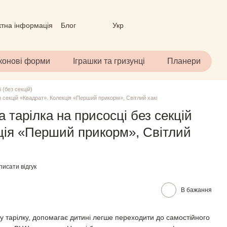
ктна інформація
Блог
Укр
вір (ОФЕРТА)
іконові форми
Іграшки та гризунці
Планери
 (без секцій)
з секцій «Квадрат». Колекція «Перший прикорм», Світлий хакі
 тарілка на присосці без секцій
ція «Перший прикорм», Світлий
исати відгук
В бажання
 тарілку, допомагає дитині легше переходити до самостійного