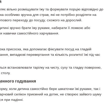
й
ляє вільно розміщувати їжу та формувати порцію відповідно до
лка особливо зручна для страв, які не потрібно розділяти на
тупового переходу до посуду, схожого на дорослий.
итині зручно брати їжу руками, набирати її ложкою або
и навички самостійного харчування.
ока присоска, яка допомагає фіксувати посуд на гладкій
ння, випадкові перевертання та кількість розлитої їжі під час
ься встановлювати тарілку на чисту, суху та гладку поверхню,
 столу.
денного годування
рму, коли дитина самостійно бере шматочки їжі руками, так і
арчовий силікон приємний на дотик, не створює зайвого шуму
ся при падінні.