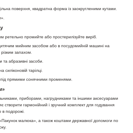
ільна поверхня, квадратна форма із заокругленими кутами.
».
ду
 ретельно промийте або простерилізуйте виріб.
дитячим мийним засобом або в посудомийній машині на
з різким запахом.
и та абразивні засоби.
а силіконовій тарілці.
о під прямими сонячними променями.
м»
їльниками, приборами, нагрудниками та іншими аксесуарами
яє створити гармонійний і зручний комплект для годування
о в подорожі.
«Пакунок малюка», а також коштами державної допомоги по
оку.