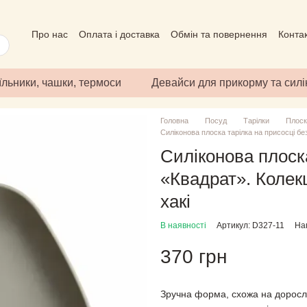
Про нас
Оплата і доставка
Обмін та повернення
Конта
Угода користувача
Відгуки про магазин
Публічний дого
їльники, чашки, термоси
Девайси для прикорму та сил
Головна
Посуд
Тарілки
Плоскі
Силіконова плоска тарілка на присосці бе
Силіконова плоска
«Квадрат». Колек
хакі
В наявності
Артикул: D327-11
Нап
370 грн
Зручна форма, схожа на дорослу