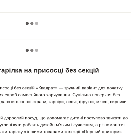
арілка на присосці без секцій
исосці без секцій «Квадрат» — зручний варіант для початку
х спроб самостійного харчування. Суцільна поверхня без
давати основні страви, гарніри, овочі, фрукти, м’ясо, сирники
й дорослий посуд, що допомагає дитині поступово звикати до
углені кути роблять дизайн м’яким і сучасним, а різноманіття
вати тарілку з іншими товарами колекції «Перший прикорм».