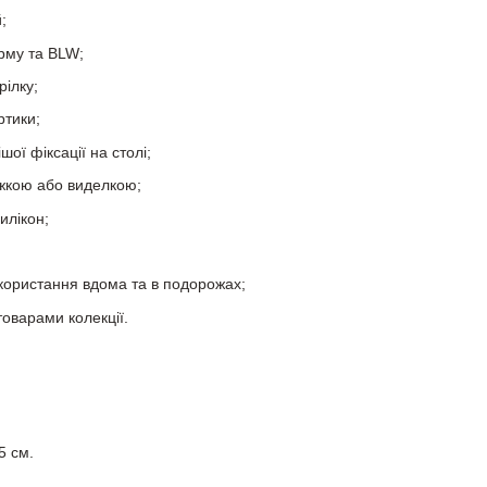
;
рму та BLW;
ілку;
ртики;
ої фіксації на столі;
ожкою або виделкою;
илікон;
користання вдома та в подорожах;
товарами колекції.
.
5 см.