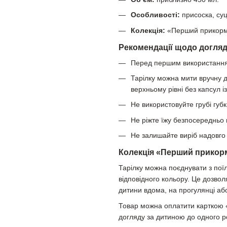
Особливості:
присоска, суц
Колекція:
«Перший прикорм
Рекомендації щодо догля
Перед першим використанням
Тарілку можна мити вручну 
верхньому рівні без капсул і
Не використовуйте грубі губк
Не ріжте їжу безпосередньо н
Не залишайте виріб надовг
Колекція «Перший прикор
Тарілку можна поєднувати з по
відповідного кольору. Це дозвол
дитини вдома, на прогулянці аб
Товар можна оплатити карткою 
догляду за дитиною до одного р