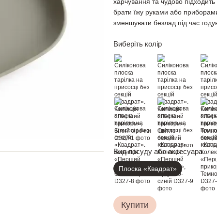
харчування та чудово підходит
брати їжу руками або приборами
зменшувати безлад під час году
Виберіть колір
Вид посуду або аксесуара
Плоска «Квадрат»
Купити