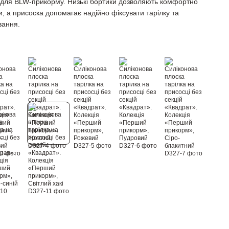
ь для BLW-прикорму. Низькі бортики дозволяють комфортно
, а присоска допомагає надійно фіксувати тарілку та
вання.