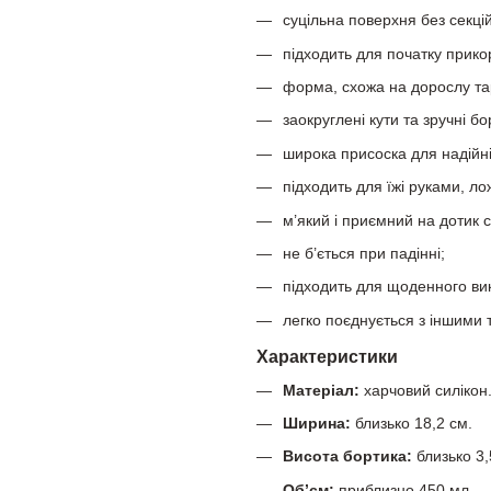
суцільна поверхня без секцій
підходить для початку прико
форма, схожа на дорослу тар
заокруглені кути та зручні бо
широка присоска для надійніш
підходить для їжі руками, л
м’який і приємний на дотик с
не б’ється при падінні;
підходить для щоденного ви
легко поєднується з іншими 
Характеристики
Матеріал:
харчовий силікон
Ширина:
близько 18,2 см.
Висота бортика:
близько 3,
Об’єм:
приблизно 450 мл.