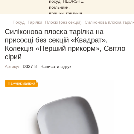
Посуд
Тарілки
Плоскі (без секцій)
Силіконова плоска таріл
Силіконова плоска тарілка на
присосці без секцій «Квадрат».
Колекція «Перший прикорм», Світло-
сірий
Артикул:
D327-8
Написати відгук
Пакунок малюка