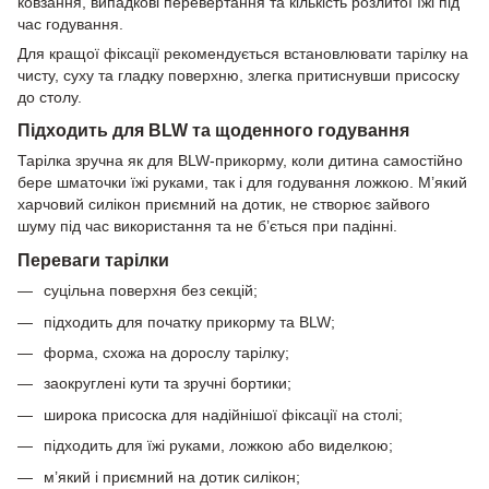
ковзання, випадкові перевертання та кількість розлитої їжі під
час годування.
Для кращої фіксації рекомендується встановлювати тарілку на
чисту, суху та гладку поверхню, злегка притиснувши присоску
до столу.
Підходить для BLW та щоденного годування
Тарілка зручна як для BLW-прикорму, коли дитина самостійно
бере шматочки їжі руками, так і для годування ложкою. М’який
харчовий силікон приємний на дотик, не створює зайвого
шуму під час використання та не б’ється при падінні.
Переваги тарілки
суцільна поверхня без секцій;
підходить для початку прикорму та BLW;
форма, схожа на дорослу тарілку;
заокруглені кути та зручні бортики;
широка присоска для надійнішої фіксації на столі;
підходить для їжі руками, ложкою або виделкою;
м’який і приємний на дотик силікон;