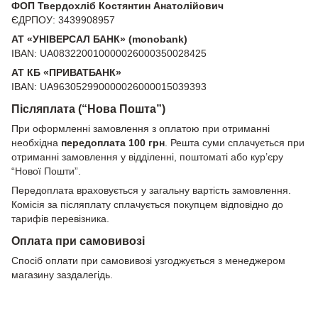
ФОП Твердохліб Костянтин Анатолійович
ЄДРПОУ: 3439908957
АТ «УНІВЕРСАЛ БАНК» (monobank)
IBAN: UA083220010000026000350028425
АТ КБ «ПРИВАТБАНК»
IBAN: UA963052990000026000015039393
Післяплата (“Нова Пошта”)
При оформленні замовлення з оплатою при отриманні
необхідна
передоплата 100 грн
. Решта суми сплачується при
отриманні замовлення у відділенні, поштоматі або кур’єру
“Нової Пошти”.
Передоплата враховується у загальну вартість замовлення.
Комісія за післяплату сплачується покупцем відповідно до
тарифів перевізника.
Оплата при самовивозі
Спосіб оплати при самовивозі узгоджується з менеджером
магазину заздалегідь.