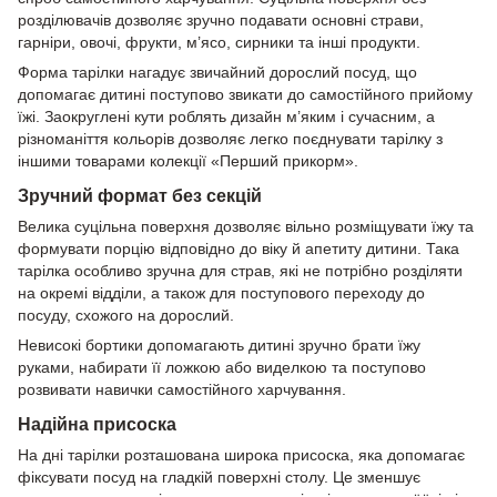
розділювачів дозволяє зручно подавати основні страви,
гарніри, овочі, фрукти, м’ясо, сирники та інші продукти.
Форма тарілки нагадує звичайний дорослий посуд, що
допомагає дитині поступово звикати до самостійного прийому
їжі. Заокруглені кути роблять дизайн м’яким і сучасним, а
різноманіття кольорів дозволяє легко поєднувати тарілку з
іншими товарами колекції «Перший прикорм».
Зручний формат без секцій
Велика суцільна поверхня дозволяє вільно розміщувати їжу та
формувати порцію відповідно до віку й апетиту дитини. Така
тарілка особливо зручна для страв, які не потрібно розділяти
на окремі відділи, а також для поступового переходу до
посуду, схожого на дорослий.
Невисокі бортики допомагають дитині зручно брати їжу
руками, набирати її ложкою або виделкою та поступово
розвивати навички самостійного харчування.
Надійна присоска
На дні тарілки розташована широка присоска, яка допомагає
фіксувати посуд на гладкій поверхні столу. Це зменшує