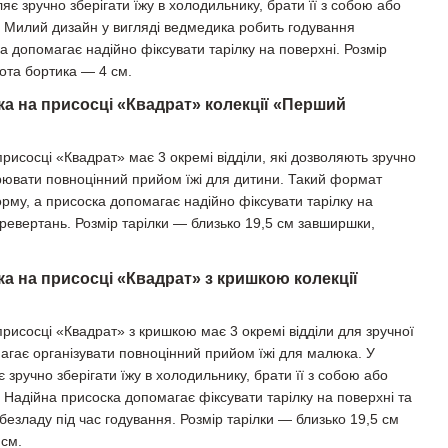
яє зручно зберігати їжу в холодильнику, брати її з собою або
чі. Милий дизайн у вигляді ведмедика робить годування
а допомагає надійно фіксувати тарілку на поверхні. Розмір
ота бортика — 4 см.
ка на присосці «Квадрат» колекції «Перший
присосці «Квадрат» має 3 окремі відділи, які дозволяють зручно
ворювати повноцінний прийом їжі для дитини. Такий формат
рму, а присоска допомагає надійно фіксувати тарілку на
еревертань. Розмір тарілки — близько 19,5 см завширшки,
ка на присосці «Квадрат» з кришкою колекції
присосці «Квадрат» з кришкою має 3 окремі відділи для зручної
магає організувати повноцінний прийом їжі для малюка. У
є зручно зберігати їжу в холодильнику, брати її з собою або
і. Надійна присоска допомагає фіксувати тарілку на поверхні та
 безладу під час годування. Розмір тарілки — близько 19,5 см
 см.