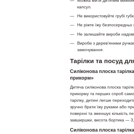
Можна мити дитячим мийним 
капсул.
Не використовуйте грубі губк
Не ріжте їжу безпосередньо 
Не залишайте вироби надов
Вироби з дерев’яними ручкам
замочування.
Тарілки та посуд д
Силіконова плоска тарілка
прикорм»
Дитяча силіконова плоска таріл
прикорму та перших спроб самос
тарілку, дитині легше переходит
зручно брати їжу руками або пр
поверхні та зменшує кількість п
завширшки, висота бортика — 3,
Силіконова плоска тарілка