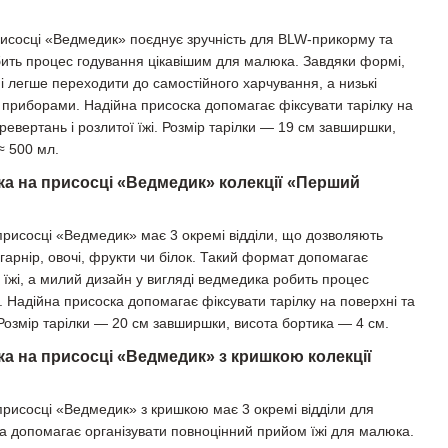
рисосці «Ведмедик» поєднує зручність для BLW-прикорму та
ить процес годування цікавішим для малюка. Завдяки формі,
ні легше переходити до самостійного харчування, а низькі
а приборами. Надійна присоска допомагає фіксувати тарілку на
еревертань і розлитої їжі. Розмір тарілки — 19 см завширшки,
≈ 500 мл.
лка на присосці «Ведмедик» колекції «Перший
 присосці «Ведмедик» має 3 окремі відділи, що дозволяють
: гарнір, овочі, фрукти чи білок. Такий формат допомагає
жі, а милий дизайн у вигляді ведмедика робить процес
. Надійна присоска допомагає фіксувати тарілку на поверхні та
 Розмір тарілки — 20 см завширшки, висота бортика — 4 см.
ка на присосці «Ведмедик» з кришкою колекції
 присосці «Ведмедик» з кришкою має 3 окремі відділи для
 та допомагає організувати повноцінний прийом їжі для малюка.