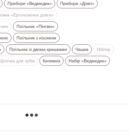
Прибори «Ведмедик»
Прибори «Довгі»
ожка «Ергономічна довга»
ачем
Поїльник «Пінгвін»
шкою
Поїльник з носиком
ю
Поїльник із двома кришками
Чашка
Ніблер
Щіточка для зубів
Килимок
Набір «Ведмедик»