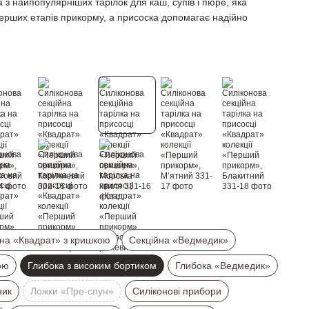
а з найпопулярніших тарілок для каш, супів і пюре, яка
ерших етапів прикорму, а присоска допомагає надійно
на «Квадрат» з кришкою
Секційна «Ведмедик»
ою
Глибока з високим бортиком
Глибока «Ведмедик»
ник
Ложки «Пре-спун»
Силіконові прибори