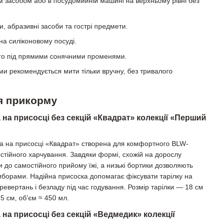
засобом або в посудомийній машині на верхньому рівні без
и, абразивні засоби та гострі предмети.
на силіконовому посуді.
го під прямими сонячними променями.
и рекомендується мити тільки вручну, без тривалого
ля прикорму
 на присосці без секцій «Квадрат» колекції «Перший
ка на присосці «Квадрат» створена для комфортного BLW-
тійного харчування. Завдяки формі, схожій на дорослу
и до самостійного прийому їжі, а низькі бортики дозволяють
иборами. Надійна присоска допомагає фіксувати тарілку на
еревертань і безладу під час годування. Розмір тарілки — 18 см
5 см, об’єм ≈ 450 мл.
 на присосці без секцій «Ведмедик» колекції