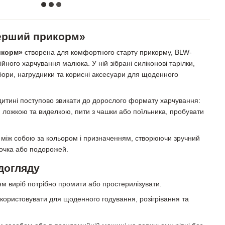
Перший прикорм»
икорм»
створена для комфортного старту прикорму, BLW-
йного харчування малюка. У ній зібрані силіконові тарілки,
ибори, нагрудники та корисні аксесуари для щоденного
дитині поступово звикати до дорослого формату харчування:
я ложкою та виделкою, пити з чашки або поїльника, пробувати
 між собою за кольором і призначенням, створюючи зручний
дочка або подорожей.
догляду
 виріб потрібно промити або простерилізувати.
користовувати для щоденного годування, розігрівання та