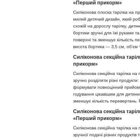
«Перший прикорм»
Силіконова плоска тарілка на п
милий дитячий дизайн, який роб
схожій на дорослу тарілку, дити
бортики зручні для їжі руками т
поверхні та зменшує кількість п
висота бортика — 3,5 см, об’єм 
Силіконова секційна тарі
прикорм»
Силіконова секційна тарілка на
зручно розділяти різні продукти
формувати повноцінний прийом ї
годування цікавішим для дитини
зменшує кількість перевертань.
Силіконова секційна таріл
«Перший прикорм»
Силіконова секційна тарілка на
зручної подачі різних продуктів