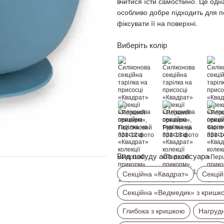
вчитися їсти самостійно. Це одн
особливо добре підходить для п
фіксувати її на поверхні.
Виберіть колір
Вид посуду або аксесуара
Секційна «Квадрат»
Секцій
Секційна «Ведмедик» з кришк
Глибока з кришкою
Нагруд