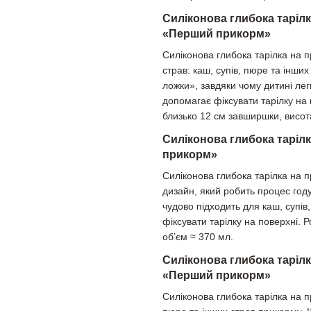
Силіконова глибока тарілк
«Перший прикорм»
Силіконова глибока тарілка на 
страв: каш, супів, пюре та інш
ложки», завдяки чому дитині лег
допомагає фіксувати тарілку на 
близько 12 см завширшки, висота
Силіконова глибока таріл
прикорм»
Силіконова глибока тарілка на 
дизайн, який робить процес год
чудово підходить для каш, супів
фіксувати тарілку на поверхні. 
об’єм ≈ 370 мл.
Силіконова глибока тарілк
«Перший прикорм»
Силіконова глибока тарілка на п