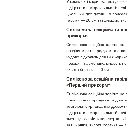
У комплекті є кришка, яка дозвол
підігрівати в мікрохвильовій пе
цікавішим для дитини, а присоск
тарілки — 20 см завширшки, вис
Силіконова секційна таріл
прикорм»
Силіконова секційна тарілка на 
розділяти різні продукти та ст
чудово підходить для BLW-прико
поверхні та зменшує кількість п
висота бортика — 3 см.
Силіконова секційна таріл
«Перший прикорм»
Силіконова секційна тарілка на 
подачі різних продуктів та допо
комплекті є кришка, яка дозволя
підігрівати в мікрохвильовій печ
зменшує кількість перевертань і
завширшки, висота бортика — 3