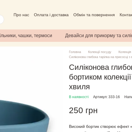
Про нас
Оплата і доставка
Обмін та повернення
Конта
Угода користувача
Відгуки про магазин
Публічний дого
їльники, чашки, термоси
Девайси для прикорму та сил
Головна
Колекції посуду
Колекція
Силіконова глибока тарілка на присосці 
Силіконова глибок
бортиком колекці
хвиля
В наявності
Артикул: 333-16
Напи
250 грн
Високий бортик створює ефект «