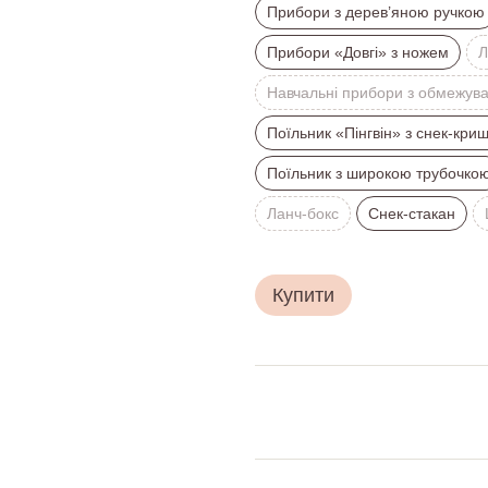
Прибори з дерев’яною ручкою
Прибори «Довгі» з ножем
Л
Навчальні прибори з обмежув
Поїльник «Пінгвін» з снек-кри
Поїльник з широкою трубочко
Ланч-бокс
Снек-стакан
Купити