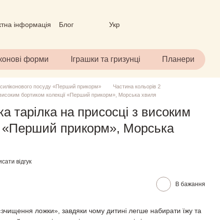
ктна інформація
Блог
Укр
вір (ОФЕРТА)
іконові форми
Іграшки та гризунці
Планери
 силіконового посуду «Перший прикорм»
Частина кольорів 2
з високим бортиком колекції «Перший прикорм», Морська хвиля
а тарілка на присосці з високим
ї «Перший прикорм», Морська
сати відгук
В бажання
зчищення ложки», завдяки чому дитині легше набирати їжу та