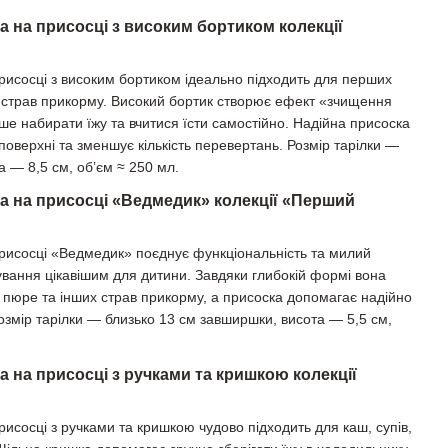
а на присосці з високим бортиком колекції
присосці з високим бортиком ідеально підходить для перших
их страв прикорму. Високий бортик створює ефект «зчищення
ше набирати їжу та вчитися їсти самостійно. Надійна присоска
поверхні та зменшує кількість перевертань. Розмір тарілки —
 — 8,5 см, об’єм ≈ 250 мл.
ка на присосці «Ведмедик» колекції «Перший
присосці «Ведмедик» поєднує функціональність та милий
ування цікавішим для дитини. Завдяки глибокій формі вона
, пюре та інших страв прикорму, а присоска допомагає надійно
Розмір тарілки — близько 13 см завширшки, висота — 5,5 см,
а на присосці з ручками та кришкою колекції
рисосці з ручками та кришкою чудово підходить для каш, супів,