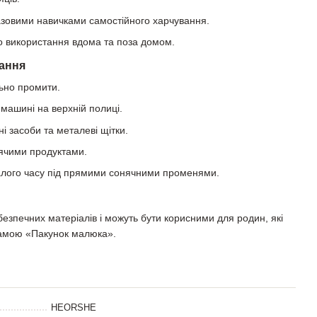
зовими навичками самостійного харчування.
о використання вдома та поза домом.
тання
ьно промити.
машині на верхній полиці.
і засоби та металеві щітки.
рячими продуктами.
алого часу під прямими сонячними променями.
езпечних матеріалів і можуть бути корисними для родин, які
амою «Пакунок малюка».
HEORSHE