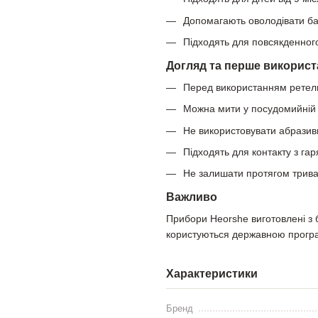
Допомагають оволодівати ба
Підходять для повсякденног
Догляд та перше викорис
Перед використанням ретел
Можна мити у посудомийній 
Не використовувати абразивн
Підходять для контакту з га
Не залишати протягом трив
Важливо
Прибори Heorshe виготовлені з б
користуються державною прогр
Характеристики
Бренд