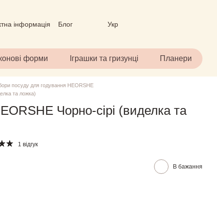
ктна інформація
Блог
Укр
вір (ОФЕРТА)
іконові форми
Іграшки та гризунці
Планери
абори посуду для годування HEORSHE
елка та ложка)
EORSHE Чорно-сірі (виделка та
1 відгук
В бажання