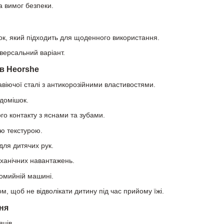
а вимог безпеки.
нок, який підходить для щоденного використання.
версальний варіант.
в Heorshe
авіючої сталі з антикорозійними властивостями.
 домішок.
го контакту з яснами та зубами.
ою текстурою.
для дитячих рук.
еханічних навантажень.
домийній машині.
м, щоб не відволікати дитину під час прийому їжі.
ня
яців.