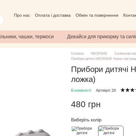
Про нас
Оплата і доставка
Обмін та повернення
Конта
Угода користувача
Відгуки про магазин
Публічний дого
їльники, чашки, термоси
Девайси для прикорму та сил
Головна
HEORSHE
Силіконові н
Прибори дитячі HEORSHE Чорно-сірі (вид
Прибори дитячі H
ложка)
В наявності
Артикул: 20
480 грн
Виберіть колір