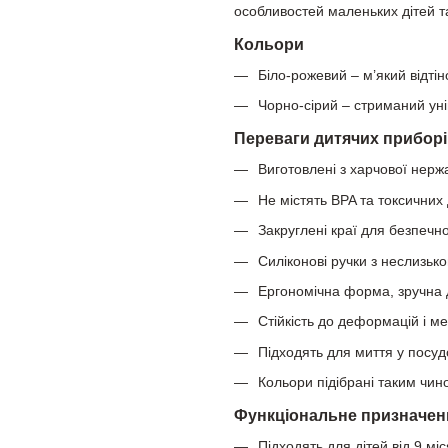
особливостей маленьких дітей т
Кольори
Біло-рожевий – м’який відті
Чорно-сірий – стриманий уні
Переваги дитячих приборі
Виготовлені з харчової нерж
Не містять BPA та токсичних
Закруглені краї для безпечно
Силіконові ручки з неслизьк
Ергономічна форма, зручна 
Стійкість до деформацій і м
Підходять для миття у посу
Кольори підібрані таким чино
Функціональне призначен
Підходять для дітей від 9 міс