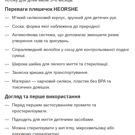
Переваги пляшечок HEORSHE
М’який силіконовий корпус, зручний для дитячих рук.
Соска, форма якої наближена до природної.
Антиколікова система, що допомагає зменшити ризик
утворення газів та зригувань.
Спіралевидний жолобок у сосці для контрольованої подачі
суміші.
Широка шийка для легкого миття та стерилізації.
Захисна кришка для транспортування.
Матеріал — харчовий силікон, пластик без BPA та
токсичних домішок.
Догляд та перше використання
Перед першим застосуванням промити та
простерилізувати.
Підходить для миття дитячими засобами.
Можна стерилізувати у кип’ятку, мікрохвильовці або
паровому стерилізаторі.