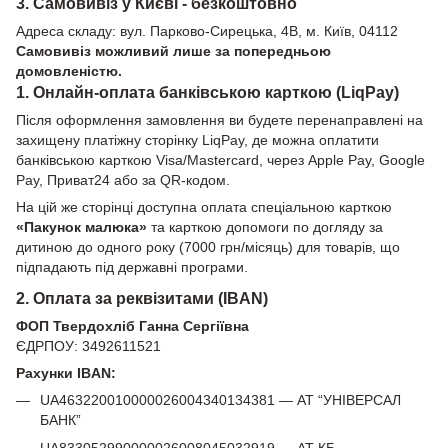
3. Самовивіз у Києві - безкоштовно
Адреса складу: вул. Парково-Сирецька, 4В, м. Київ, 04112
Самовивіз можливий лише за попередньою
домовленістю.
1. Онлайн-оплата банківською карткою (LiqPay)
Після оформлення замовлення ви будете перенаправлені на
захищену платіжну сторінку LiqPay, де можна оплатити
банківською карткою Visa/Mastercard, через Apple Pay, Google
Pay, Приват24 або за QR-кодом.
На цій же сторінці доступна оплата спеціальною карткою
«Пакунок малюка»
та карткою допомоги по догляду за
дитиною до одного року (7000 грн/місяць) для товарів, що
підпадають під державні програми.
2. Оплата за реквізитами (IBAN)
ФОП Твердохліб Ганна Сергіївна
ЄДРПОУ: 3492611521
Рахунки IBAN:
UA463220010000026004340134381 — АТ “УНІВЕРСАЛ
БАНК”