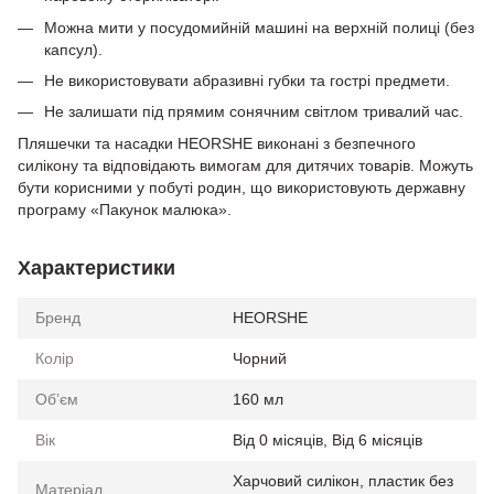
Можна мити у посудомийній машині на верхній полиці (без
капсул).
Не використовувати абразивні губки та гострі предмети.
Не залишати під прямим сонячним світлом тривалий час.
Пляшечки та насадки HEORSHE виконані з безпечного
силікону та відповідають вимогам для дитячих товарів. Можуть
бути корисними у побуті родин, що використовують державну
програму «Пакунок малюка».
Характеристики
Бренд
HEORSHE
Колір
Чорний
Обʼєм
160 мл
Вік
Від 0 місяців, Від 6 місяців
Харчовий силікон, пластик без
Матеріал