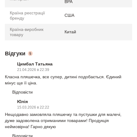
BPA
Країна реєстрації
США
бренду
Країна-виробник
Китай
товару
Відгуки
5
Цимбал Татьяна
21.04.2026 в 22:39
Класна пляшечка, все супер, дитині подобається. Єдиний
мінус ще її ціна.
Відповісти
Юлія
15.03.2026 в 22:22
Нещодавно замовляла пляшечку та пустушки для малечі,
дуже задоволена отриманими товарами! Продукція
неймовірна! Гарно дякую
Відповісти