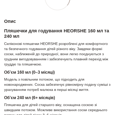
Опис
Пляшечки для годування HEORSHE 160 мл та
240 мл
Силіконові пляшечки HEORSHE розроблені для комфортного
та безпечного годування дітей різного віку. Завдяки формі
соски, наближеній до природної, вони легко поєднуються з
грудним вигодовуванням і забезпечують плавний перехід між
груддю та пляшечкою.
Об’єм 160 мл (0–3 місяці)
Модель з повільним потоком, що підходить для
новонароджених. Соска забезпечує рівномірну подачу суміші з
урахуванням потреб малюка в перші місяці життя.
Об’єм 240 мл (6+ місяців)
Пляшечка для дітей старшого віку, оснащена соскою зі
швидшим потоком. Можливе використання соски середнього
потоку для дітей віком 3–6 місяців.