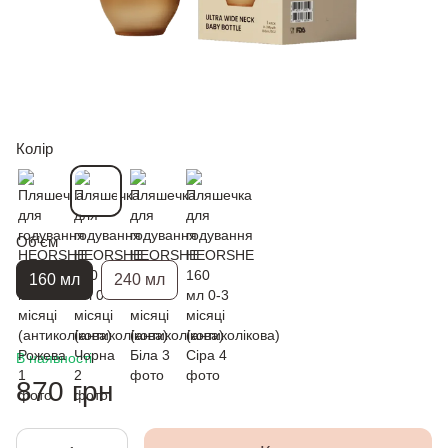
Колір
Обʼєм
160 мл
240 мл
В наявності
870 грн