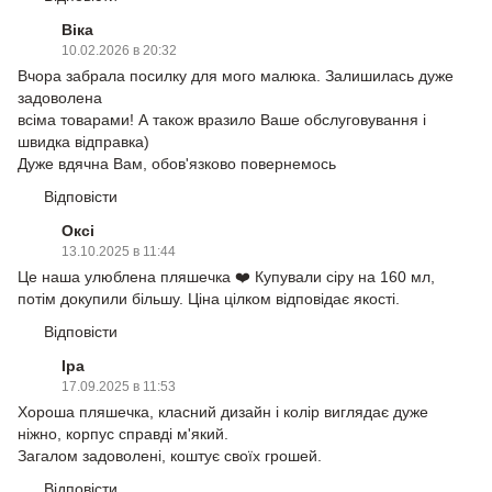
Віка
10.02.2026 в 20:32
Вчора забрала посилку для мого малюка. Залишилась дуже
задоволена
всіма товарами! А також вразило Ваше обслуговування і
швидка відправка)
Дуже вдячна Вам, обов'язково повернемось
Відповісти
Оксі
13.10.2025 в 11:44
Це наша улюблена пляшечка ❤️ Купували сіру на 160 мл,
потім докупили більшу. Ціна цілком відповідає якості.
Відповісти
Іра
17.09.2025 в 11:53
Хороша пляшечка, класний дизайн і колір виглядає дуже
ніжно, корпус справді м'який.
Загалом задоволені, коштує своїх грошей.
Відповісти