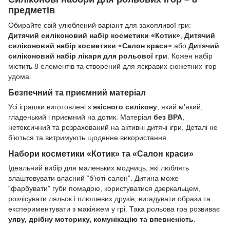
предметів
Обирайте свій улюблений варіант для захопливої гри:
Дитячий силіконовий набір косметики «Котик»
,
Дитячий
силіконовий набір косметики «Салон краси»
або
Дитячий
силіконовий набір лікаря для рольової гри
. Кожен набір
містить 8 елементів та створений для яскравих сюжетних ігор
удома.
Безпечний та приємний матеріал
Усі іграшки виготовлені з
якісного силікону
, який м’який,
гладенький і приємний на дотик. Матеріал
без BPA
,
нетоксичний та розрахований на активні дитячі ігри. Деталі не
б’ються та витримують щоденне використання.
Набори косметики «Котик» та «Салон краси»
Ідеальний вибір для маленьких модниць, які люблять
влаштовувати власний “б’юті-салон”. Дитина може
“фарбувати” губи помадою, користуватися дзеркальцем,
розчісувати ляльок і плюшевих друзів, вигадувати образи та
експериментувати з макіяжем у грі. Така рольова гра розвиває
уяву, дрібну моторику, комунікацію та впевненість
.