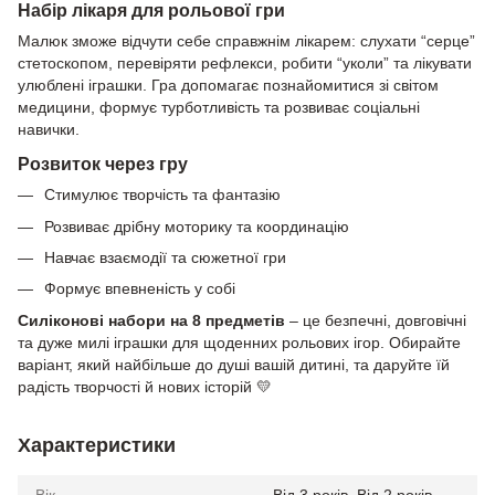
Набір лікаря для рольової гри
Малюк зможе відчути себе справжнім лікарем: слухати “серце”
стетоскопом, перевіряти рефлекси, робити “уколи” та лікувати
улюблені іграшки. Гра допомагає познайомитися зі світом
медицини, формує турботливість та розвиває соціальні
навички.
Розвиток через гру
Стимулює творчість та фантазію
Розвиває дрібну моторику та координацію
Навчає взаємодії та сюжетної гри
Формує впевненість у собі
Силіконові набори на 8 предметів
– це безпечні, довговічні
та дуже милі іграшки для щоденних рольових ігор. Обирайте
варіант, який найбільше до душі вашій дитині, та даруйте їй
радість творчості й нових історій 💛
Характеристики
Вік
Від 3 років, Від 2 років