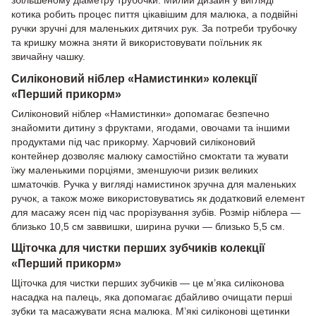
котика робить процес пиття цікавішим для малюка, а подвійні
ручки зручні для маленьких дитячих рук. За потреби трубочку
та кришку можна зняти й використовувати поїльник як
звичайну чашку.
Силіконовий ніблер «Намистинки» колекції
«Перший прикорм»
Силіконовий ніблер «Намистинки» допомагає безпечно
знайомити дитину з фруктами, ягодами, овочами та іншими
продуктами під час прикорму. Харчовий силіконовий
контейнер дозволяє малюку самостійно смоктати та жувати
їжу маленькими порціями, зменшуючи ризик великих
шматочків. Ручка у вигляді намистинок зручна для маленьких
ручок, а також може використовуватись як додатковий елемент
для масажу ясен під час прорізування зубів. Розмір ніблера —
близько 10,5 см заввишки, ширина ручки — близько 5,5 см.
Щіточка для чистки перших зубчиків колекції
«Перший прикорм»
Щіточка для чистки перших зубчиків — це м’яка силіконова
насадка на палець, яка допомагає дбайливо очищати перші
зубки та масажувати ясна малюка. М’які силіконові щетинки