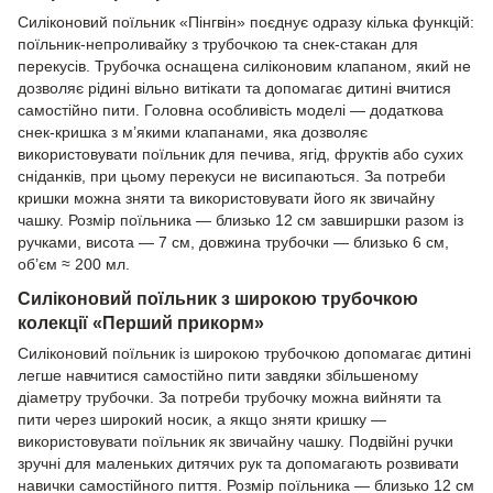
Силіконовий поїльник «Пінгвін» поєднує одразу кілька функцій:
поїльник-непроливайку з трубочкою та снек-стакан для
перекусів. Трубочка оснащена силіконовим клапаном, який не
дозволяє рідині вільно витікати та допомагає дитині вчитися
самостійно пити. Головна особливість моделі — додаткова
снек-кришка з м’якими клапанами, яка дозволяє
використовувати поїльник для печива, ягід, фруктів або сухих
сніданків, при цьому перекуси не висипаються. За потреби
кришки можна зняти та використовувати його як звичайну
чашку. Розмір поїльника — близько 12 см завширшки разом із
ручками, висота — 7 см, довжина трубочки — близько 6 см,
об’єм ≈ 200 мл.
Силіконовий поїльник з широкою трубочкою
колекції «Перший прикорм»
Силіконовий поїльник із широкою трубочкою допомагає дитині
легше навчитися самостійно пити завдяки збільшеному
діаметру трубочки. За потреби трубочку можна вийняти та
пити через широкий носик, а якщо зняти кришку —
використовувати поїльник як звичайну чашку. Подвійні ручки
зручні для маленьких дитячих рук та допомагають розвивати
навички самостійного пиття. Розмір поїльника — близько 12 см