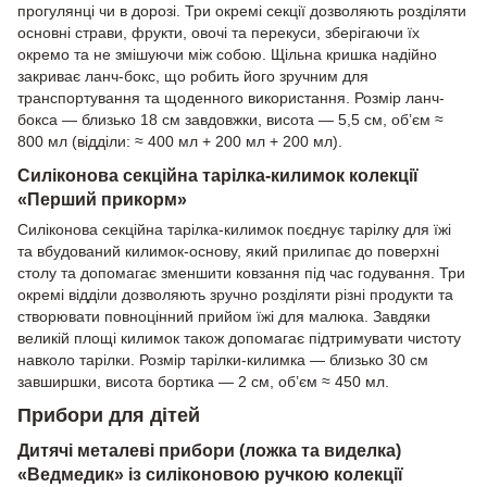
прогулянці чи в дорозі. Три окремі секції дозволяють розділяти
основні страви, фрукти, овочі та перекуси, зберігаючи їх
окремо та не змішуючи між собою. Щільна кришка надійно
закриває ланч-бокс, що робить його зручним для
транспортування та щоденного використання. Розмір ланч-
бокса — близько 18 см завдовжки, висота — 5,5 см, об’єм ≈
800 мл (відділи: ≈ 400 мл + 200 мл + 200 мл).
Силіконова секційна тарілка-килимок колекції
«Перший прикорм»
Силіконова секційна тарілка-килимок поєднує тарілку для їжі
та вбудований килимок-основу, який прилипає до поверхні
столу та допомагає зменшити ковзання під час годування. Три
окремі відділи дозволяють зручно розділяти різні продукти та
створювати повноцінний прийом їжі для малюка. Завдяки
великій площі килимок також допомагає підтримувати чистоту
навколо тарілки. Розмір тарілки-килимка — близько 30 см
завширшки, висота бортика — 2 см, об’єм ≈ 450 мл.
Прибори для дітей
Дитячі металеві прибори (ложка та виделка)
«Ведмедик» із силіконовою ручкою колекції