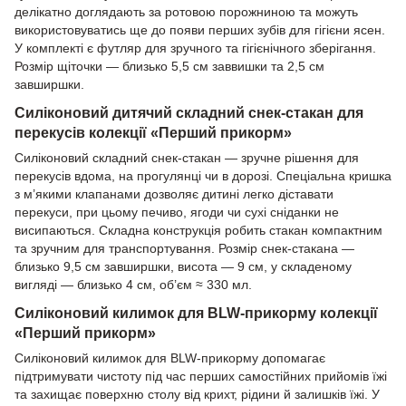
делікатно доглядають за ротовою порожниною та можуть
використовуватись ще до появи перших зубів для гігієни ясен.
У комплекті є футляр для зручного та гігієнічного зберігання.
Розмір щіточки — близько 5,5 см заввишки та 2,5 см
завширшки.
Силіконовий дитячий складний снек-стакан для
перекусів колекції «Перший прикорм»
Силіконовий складний снек-стакан — зручне рішення для
перекусів вдома, на прогулянці чи в дорозі. Спеціальна кришка
з м’якими клапанами дозволяє дитині легко діставати
перекуси, при цьому печиво, ягоди чи сухі сніданки не
висипаються. Складна конструкція робить стакан компактним
та зручним для транспортування. Розмір снек-стакана —
близько 9,5 см завширшки, висота — 9 см, у складеному
вигляді — близько 4 см, об’єм ≈ 330 мл.
Силіконовий килимок для BLW-прикорму колекції
«Перший прикорм»
Силіконовий килимок для BLW-прикорму допомагає
підтримувати чистоту під час перших самостійних прийомів їжі
та захищає поверхню столу від крихт, рідини й залишків їжі. У