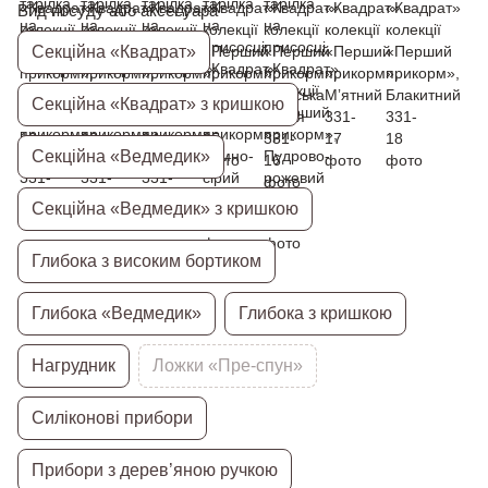
Вид посуду або аксесуара
Секційна «Квадрат»
Секційна «Квадрат» з кришкою
Секційна «Ведмедик»
Секційна «Ведмедик» з кришкою
Глибока з високим бортиком
Глибока «Ведмедик»
Глибока з кришкою
Нагрудник
Ложки «Пре-спун»
Силіконові прибори
Прибори з дерев’яною ручкою