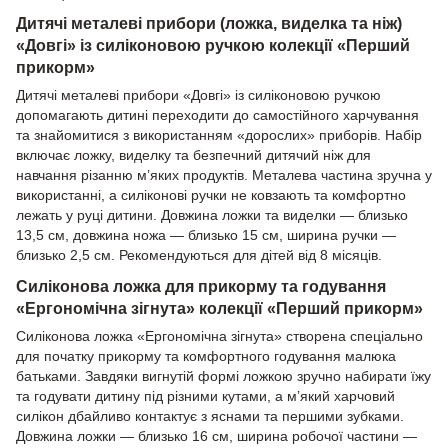
Дитячі металеві прибори (ложка, виделка та ніж)
«Довгі» із силіконовою ручкою колекції «Перший
прикорм»
Дитячі металеві прибори «Довгі» із силіконовою ручкою
допомагають дитині переходити до самостійного харчування
та знайомитися з використанням «дорослих» приборів. Набір
включає ложку, виделку та безпечний дитячий ніж для
навчання різанню м’яких продуктів. Металева частина зручна у
використанні, а силіконові ручки не ковзають та комфортно
лежать у руці дитини. Довжина ложки та виделки — близько
13,5 см, довжина ножа — близько 15 см, ширина ручки —
близько 2,5 см. Рекомендуються для дітей від 8 місяців.
Силіконова ложка для прикорму та годування
«Ергономічна зігнута» колекції «Перший прикорм»
Силіконова ложка «Ергономічна зігнута» створена спеціально
для початку прикорму та комфортного годування малюка
батьками. Завдяки вигнутій формі ложкою зручно набирати їжу
та годувати дитину під різними кутами, а м’який харчовий
силікон дбайливо контактує з яснами та першими зубками.
Довжина ложки — близько 16 см, ширина робочої частини —