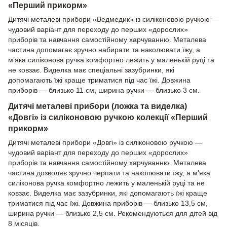
«Перший прикорм»
Дитячі металеві прибори «Ведмедик» із силіконовою ручкою —
чудовий варіант для переходу до перших «дорослих»
приборів та навчання самостійному харчуванню. Металева
частина допомагає зручно набирати та наколювати їжу, а
м’яка силіконова ручка комфортно лежить у маленькій руці та
не ковзає. Виделка має спеціальні зазубринки, які
допомагають їжі краще триматися під час їжі. Довжина
приборів — близько 11 см, ширина ручки — близько 3 см.
Дитячі металеві прибори (ложка та виделка)
«Довгі» із силіконовою ручкою колекції «Перший
прикорм»
Дитячі металеві прибори «Довгі» із силіконовою ручкою —
чудовий варіант для переходу до перших «дорослих»
приборів та навчання самостійному харчуванню. Металева
частина дозволяє зручно черпати та наколювати їжу, а м’яка
силіконова ручка комфортно лежить у маленькій руці та не
ковзає. Виделка має зазубринки, які допомагають їжі краще
триматися під час їжі. Довжина приборів — близько 13,5 см,
ширина ручки — близько 2,5 см. Рекомендуються для дітей від
8 місяців.