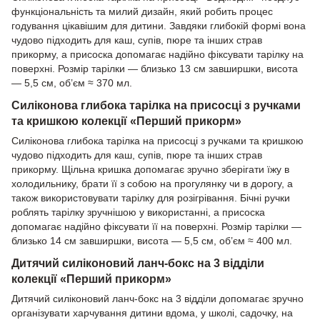
функціональність та милий дизайн, який робить процес
годування цікавішим для дитини. Завдяки глибокій формі вона
чудово підходить для каш, супів, пюре та інших страв
прикорму, а присоска допомагає надійно фіксувати тарілку на
поверхні. Розмір тарілки — близько 13 см завширшки, висота
— 5,5 см, об’єм ≈ 370 мл.
Силіконова глибока тарілка на присосці з ручками
та кришкою колекції «Перший прикорм»
Силіконова глибока тарілка на присосці з ручками та кришкою
чудово підходить для каш, супів, пюре та інших страв
прикорму. Щільна кришка допомагає зручно зберігати їжу в
холодильнику, брати її з собою на прогулянку чи в дорогу, а
також використовувати тарілку для розігрівання. Бічні ручки
роблять тарілку зручнішою у використанні, а присоска
допомагає надійно фіксувати її на поверхні. Розмір тарілки —
близько 14 см завширшки, висота — 5,5 см, об’єм ≈ 400 мл.
Дитячий силіконовий ланч-бокс на 3 відділи
колекції «Перший прикорм»
Дитячий силіконовий ланч-бокс на 3 відділи допомагає зручно
організувати харчування дитини вдома, у школі, садочку, на