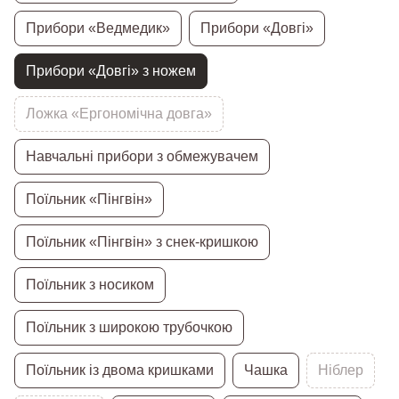
Прибори «Ведмедик»
Прибори «Довгі»
Прибори «Довгі» з ножем
Ложка «Ергономічна довга»
Навчальні прибори з обмежувачем
Поїльник «Пінгвін»
Поїльник «Пінгвін» з снек-кришкою
Поїльник з носиком
Поїльник з широкою трубочкою
Поїльник із двома кришками
Чашка
Ніблер