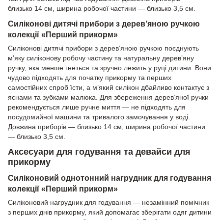
близько 14 см, ширина робочої частини — близько 3,5 см.
Силіконові дитячі прибори з дерев’яною ручкою
колекції «Перший прикорм»
Силіконові дитячі прибори з дерев’яною ручкою поєднують
м’яку силіконову робочу частину та натуральну дерев’яну
ручку, яка менше гнеться та зручно лежить у руці дитини. Вони
чудово підходять для початку прикорму та перших
самостійних спроб їсти, а м’який силікон дбайливо контактує з
яснами та зубками малюка. Для збереження дерев’яної ручки
рекомендується лише ручне миття — не підходять для
посудомийної машини та тривалого замочування у воді.
Довжина приборів — близько 14 см, ширина робочої частини
— близько 3,5 см.
Аксесуари для годування та девайси для
прикорму
Силіконовий однотонний нагрудник для годування
колекції «Перший прикорм»
Силіконовий нагрудник для годування — незамінний помічник
з перших днів прикорму, який допомагає зберігати одяг дитини