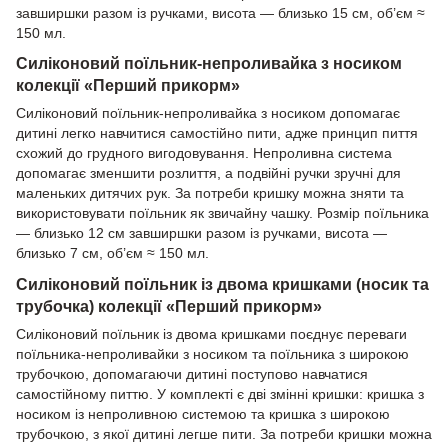
завширшки разом із ручками, висота — близько 15 см, об’єм ≈
150 мл.
Силіконовий поїльник-непроливайка з носиком
колекції «Перший прикорм»
Силіконовий поїльник-непроливайка з носиком допомагає
дитині легко навчитися самостійно пити, адже принцип пиття
схожий до грудного вигодовування. Непроливна система
допомагає зменшити розлиття, а подвійні ручки зручні для
маленьких дитячих рук. За потреби кришку можна зняти та
використовувати поїльник як звичайну чашку. Розмір поїльника
— близько 12 см завширшки разом із ручками, висота —
близько 7 см, об’єм ≈ 150 мл.
Силіконовий поїльник із двома кришками (носик та
трубочка) колекції «Перший прикорм»
Силіконовий поїльник із двома кришками поєднує переваги
поїльника-непроливайки з носиком та поїльника з широкою
трубочкою, допомагаючи дитині поступово навчатися
самостійному питтю. У комплекті є дві змінні кришки: кришка з
носиком із непроливною системою та кришка з широкою
трубочкою, з якої дитині легше пити. За потреби кришки можна