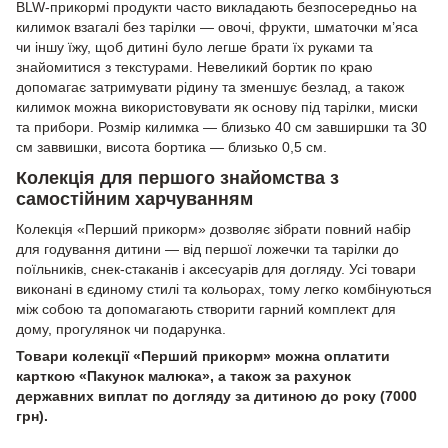
BLW-прикормі продукти часто викладають безпосередньо на
килимок взагалі без тарілки — овочі, фрукти, шматочки м’яса
чи іншу їжу, щоб дитині було легше брати їх руками та
знайомитися з текстурами. Невеликий бортик по краю
допомагає затримувати рідину та зменшує безлад, а також
килимок можна використовувати як основу під тарілки, миски
та прибори. Розмір килимка — близько 40 см завширшки та 30
см заввишки, висота бортика — близько 0,5 см.
Колекція для першого знайомства з
самостійним харчуванням
Колекція «Перший прикорм» дозволяє зібрати повний набір
для годування дитини — від першої ложечки та тарілки до
поїльників, снек-стаканів і аксесуарів для догляду. Усі товари
виконані в єдиному стилі та кольорах, тому легко комбінуються
між собою та допомагають створити гарний комплект для
дому, прогулянок чи подарунка.
Товари колекції «Перший прикорм» можна оплатити
карткою «Пакунок малюка», а також за рахунок
державних виплат по догляду за дитиною до року (7000
грн).