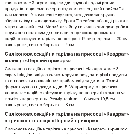
кришкою має 3 окремі відділи для зручної подачі різних
продуктів та допомагає організувати повноцінний прийом їжі
для малюка. У комплекті є кришка, яка дозволяє зручно
зберігати їжу в холодильнику, брати її з собою або підігрівати в
мікрохвильовій печі. Милий дизайн у вигляді ведмедика робить
годування цікавішим для дитини, а присоска допомагає
надійно фіксувати тарілку на поверхні. Розмір тарілки — 20 см
завширшки, висота бортика — 4 см.
Силіконова секційна тарілка на присосці «Квадрат»
колекції «Перший прикорм»
Силіконова секційна тарілка на присосці «Квадрат» має 3
окремі відділи, які дозволяють зручно розділяти різні продукти
та створювати повноцінний прийом їжі для дитини. Такий
формат чудово підходить для BLW-прикорму, а присоска
допомагає надійно фіксувати тарілку на поверхні та зменшує
кількість перевертань. Розмір тарілки — близько 19,5 см
завширшки, висота бортика — 3 см.
Силіконова секційна тарілка на присосці «Квадрат»
з кришкою колекції «Перший прикорм»
Силіконова секційна тарілка на присосці «Квадрат» з кришкою