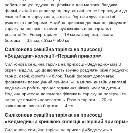
робить процес годування цікавішим для малюка. Завдяки
формі, схожій на дорослу тарілку, дитині легше переходити до
самостійного харчування, а низькі бортики зручні для їжі
руками та приборами. Надійна присоска допомагає фіксувати
тарілку на поверхні та зменшує кількість перевертань і
розлитої їжі. Розмір тарілки — 19 см завширшки, висота
бортика — 3,5 см, об’єм ≈ 500 мл.
Силіконова секційна тарілка на присосці
«Ведмедик» колекції «Перший прикорм»
Силіконова секційна тарілка на присосці «Ведмедик» має 3
окремі відділи, що дозволяють зручно розділяти різні продукти:
гарнір, овочі, фрукти чи білок. Такий формат допомагає
формувати повноцінний прийом їжі, а милий дизайн у вигляді
ведмедика робить процес годування цікавішим для дитини.
Надійна присоска допомагає фіксувати тарілку на поверхні та
зменшує кількість перевертань. Розмір тарілки — 20 см
завширшки, висота бортика — 4 см.
Силіконова секційна тарілка на присосці
«Ведмедик» з кришкою колекції «Перший прикорм»
Силіконова секційна тарілка на присосці «Ведмедик» з