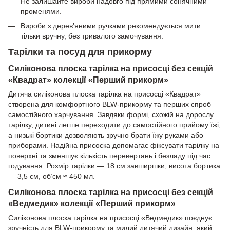
Не залишайте вироби надовго під прямими сонячними
променями.
Вироби з дерев’яними ручками рекомендується мити
тільки вручну, без тривалого замочування.
Тарілки та посуд для прикорму
Силіконова плоска тарілка на присосці без секцій
«Квадрат» колекції «Перший прикорм»
Дитяча силіконова плоска тарілка на присосці «Квадрат»
створена для комфортного BLW-прикорму та перших спроб
самостійного харчування. Завдяки формі, схожій на дорослу
тарілку, дитині легше переходити до самостійного прийому їжі,
а низькі бортики дозволяють зручно брати їжу руками або
приборами. Надійна присоска допомагає фіксувати тарілку на
поверхні та зменшує кількість перевертань і безладу під час
годування. Розмір тарілки — 18 см завширшки, висота бортика
— 3,5 см, об’єм ≈ 450 мл.
Силіконова плоска тарілка на присосці без секцій
«Ведмедик» колекції «Перший прикорм»
Силіконова плоска тарілка на присосці «Ведмедик» поєднує
зручність для BLW-прикорму та милий дитячий дизайн, який