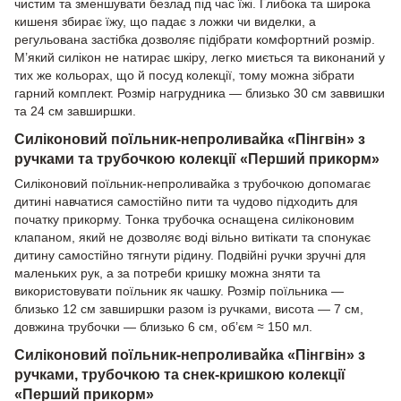
чистим та зменшувати безлад під час їжі. Глибока та широка
кишеня збирає їжу, що падає з ложки чи виделки, а
регульована застібка дозволяє підібрати комфортний розмір.
М’який силікон не натирає шкіру, легко миється та виконаний у
тих же кольорах, що й посуд колекції, тому можна зібрати
гарний комплект. Розмір нагрудника — близько 30 см заввишки
та 24 см завширшки.
Силіконовий поїльник-непроливайка «Пінгвін» з
ручками та трубочкою колекції «Перший прикорм»
Силіконовий поїльник-непроливайка з трубочкою допомагає
дитині навчатися самостійно пити та чудово підходить для
початку прикорму. Тонка трубочка оснащена силіконовим
клапаном, який не дозволяє воді вільно витікати та спонукає
дитину самостійно тягнути рідину. Подвійні ручки зручні для
маленьких рук, а за потреби кришку можна зняти та
використовувати поїльник як чашку. Розмір поїльника —
близько 12 см завширшки разом із ручками, висота — 7 см,
довжина трубочки — близько 6 см, об’єм ≈ 150 мл.
Силіконовий поїльник-непроливайка «Пінгвін» з
ручками, трубочкою та снек-кришкою колекції
«Перший прикорм»