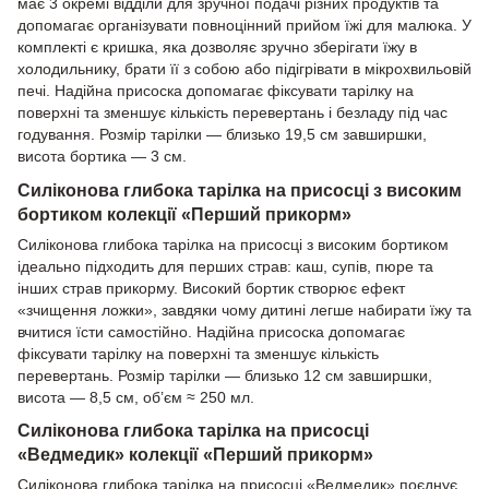
має 3 окремі відділи для зручної подачі різних продуктів та
допомагає організувати повноцінний прийом їжі для малюка. У
комплекті є кришка, яка дозволяє зручно зберігати їжу в
холодильнику, брати її з собою або підігрівати в мікрохвильовій
печі. Надійна присоска допомагає фіксувати тарілку на
поверхні та зменшує кількість перевертань і безладу під час
годування. Розмір тарілки — близько 19,5 см завширшки,
висота бортика — 3 см.
Силіконова глибока тарілка на присосці з високим
бортиком колекції «Перший прикорм»
Силіконова глибока тарілка на присосці з високим бортиком
ідеально підходить для перших страв: каш, супів, пюре та
інших страв прикорму. Високий бортик створює ефект
«зчищення ложки», завдяки чому дитині легше набирати їжу та
вчитися їсти самостійно. Надійна присоска допомагає
фіксувати тарілку на поверхні та зменшує кількість
перевертань. Розмір тарілки — близько 12 см завширшки,
висота — 8,5 см, об’єм ≈ 250 мл.
Силіконова глибока тарілка на присосці
«Ведмедик» колекції «Перший прикорм»
Силіконова глибока тарілка на присосці «Ведмедик» поєднує