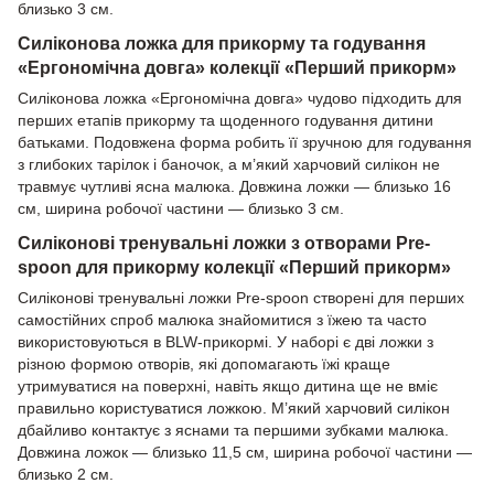
близько 3 см.
Силіконова ложка для прикорму та годування
«Ергономічна довга» колекції «Перший прикорм»
Силіконова ложка «Ергономічна довга» чудово підходить для
перших етапів прикорму та щоденного годування дитини
батьками. Подовжена форма робить її зручною для годування
з глибоких тарілок і баночок, а м’який харчовий силікон не
травмує чутливі ясна малюка. Довжина ложки — близько 16
см, ширина робочої частини — близько 3 см.
Силіконові тренувальні ложки з отворами Pre-
spoon для прикорму колекції «Перший прикорм»
Силіконові тренувальні ложки Pre-spoon створені для перших
самостійних спроб малюка знайомитися з їжею та часто
використовуються в BLW-прикормі. У наборі є дві ложки з
різною формою отворів, які допомагають їжі краще
утримуватися на поверхні, навіть якщо дитина ще не вміє
правильно користуватися ложкою. М’який харчовий силікон
дбайливо контактує з яснами та першими зубками малюка.
Довжина ложок — близько 11,5 см, ширина робочої частини —
близько 2 см.