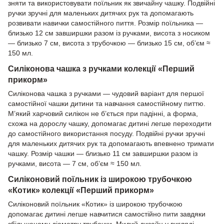
зняти та використовувати поїльник як звичайну чашку. Подвійні
ручки зручні для маленьких дитячих рук та допомагають
розвивати навички самостійного пиття. Розмір поїльника —
близько 12 см завширшки разом із ручками, висота з носиком
— близько 7 см, висота з трубочкою — близько 15 см, об’єм ≈
150 мл.
Силіконова чашка з ручками колекції «Перший
прикорм»
Силіконова чашка з ручками — чудовий варіант для першої
самостійної чашки дитини та навчання самостійному питтю.
М’який харчовий силікон не б’ється при падінні, а форма,
схожа на дорослу чашку, допомагає дитині легше переходити
до самостійного використання посуду. Подвійні ручки зручні
для маленьких дитячих рук та допомагають впевнено тримати
чашку. Розмір чашки — близько 11 см завширшки разом із
ручками, висота — 7 см, об’єм ≈ 150 мл.
Силіконовий поїльник із широкою трубочкою
«Котик» колекції «Перший прикорм»
Силіконовий поїльник «Котик» із широкою трубочкою
допомагає дитині легше навчитися самостійно пити завдяки
збільшеному діаметру трубочки. Милий дизайн у вигляді