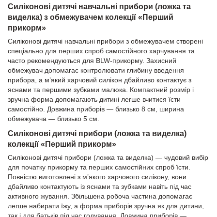
Силіконові дитячі навчальні прибори (ложка та
виделка) з обмежувачем колекції «Перший
прикорм»
Силіконові дитячі навчальні прибори з обмежувачем створені
спеціально для перших спроб самостійного харчування та
часто рекомендуються для BLW-прикорму. Захисний
обмежувач допомагає контролювати глибину введення
прибора, а м’який харчовий силікон дбайливо контактує з
яснами та першими зубками малюка. Компактний розмір і
зручна форма допомагають дитині легше вчитися їсти
самостійно. Довжина приборів — близько 8 см, ширина
обмежувача — близько 5 см.
Силіконові дитячі прибори (ложка та виделка)
колекції «Перший прикорм»
Силіконові дитячі прибори (ложка та виделка) — чудовий вибір
для початку прикорму та перших самостійних спроб їсти.
Повністю виготовлені з м’якого харчового силікону, вони
дбайливо контактують із яснами та зубками навіть під час
активного жування. Збільшена робоча частина допомагає
легше набирати їжу, а форма приборів зручна як для дитини,
так і для батьків під час годування. Довжина приборів —