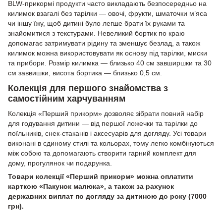
BLW-прикормі продукти часто викладають безпосередньо на
килимок взагалі без тарілки — овочі, фрукти, шматочки м’яса
чи іншу їжу, щоб дитині було легше брати їх руками та
знайомитися з текстурами. Невеликий бортик по краю
допомагає затримувати рідину та зменшує безлад, а також
килимок можна використовувати як основу під тарілки, миски
та прибори. Розмір килимка — близько 40 см завширшки та 30
см заввишки, висота бортика — близько 0,5 см.
Колекція для першого знайомства з
самостійним харчуванням
Колекція «Перший прикорм» дозволяє зібрати повний набір
для годування дитини — від першої ложечки та тарілки до
поїльників, снек-стаканів і аксесуарів для догляду. Усі товари
виконані в єдиному стилі та кольорах, тому легко комбінуються
між собою та допомагають створити гарний комплект для
дому, прогулянок чи подарунка.
Товари колекції «Перший прикорм» можна оплатити
карткою «Пакунок малюка», а також за рахунок
державних виплат по догляду за дитиною до року (7000
грн).