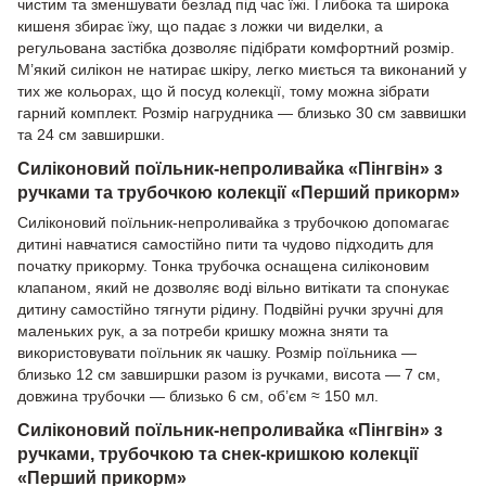
чистим та зменшувати безлад під час їжі. Глибока та широка
кишеня збирає їжу, що падає з ложки чи виделки, а
регульована застібка дозволяє підібрати комфортний розмір.
М’який силікон не натирає шкіру, легко миється та виконаний у
тих же кольорах, що й посуд колекції, тому можна зібрати
гарний комплект. Розмір нагрудника — близько 30 см заввишки
та 24 см завширшки.
Силіконовий поїльник-непроливайка «Пінгвін» з
ручками та трубочкою колекції «Перший прикорм»
Силіконовий поїльник-непроливайка з трубочкою допомагає
дитині навчатися самостійно пити та чудово підходить для
початку прикорму. Тонка трубочка оснащена силіконовим
клапаном, який не дозволяє воді вільно витікати та спонукає
дитину самостійно тягнути рідину. Подвійні ручки зручні для
маленьких рук, а за потреби кришку можна зняти та
використовувати поїльник як чашку. Розмір поїльника —
близько 12 см завширшки разом із ручками, висота — 7 см,
довжина трубочки — близько 6 см, об’єм ≈ 150 мл.
Силіконовий поїльник-непроливайка «Пінгвін» з
ручками, трубочкою та снек-кришкою колекції
«Перший прикорм»