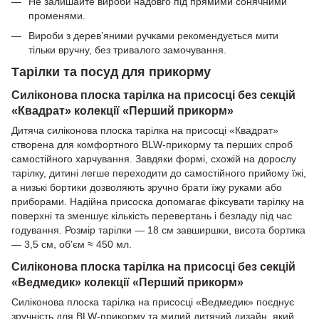
Не залишайте вироби надовго під прямими сонячними
променями.
Вироби з дерев’яними ручками рекомендується мити
тільки вручну, без тривалого замочування.
Тарілки та посуд для прикорму
Силіконова плоска тарілка на присосці без секцій
«Квадрат» колекції «Перший прикорм»
Дитяча силіконова плоска тарілка на присосці «Квадрат»
створена для комфортного BLW-прикорму та перших спроб
самостійного харчування. Завдяки формі, схожій на дорослу
тарілку, дитині легше переходити до самостійного прийому їжі,
а низькі бортики дозволяють зручно брати їжу руками або
приборами. Надійна присоска допомагає фіксувати тарілку на
поверхні та зменшує кількість перевертань і безладу під час
годування. Розмір тарілки — 18 см завширшки, висота бортика
— 3,5 см, об’єм ≈ 450 мл.
Силіконова плоска тарілка на присосці без секцій
«Ведмедик» колекції «Перший прикорм»
Силіконова плоска тарілка на присосці «Ведмедик» поєднує
зручність для BLW-прикорму та милий дитячий дизайн, який