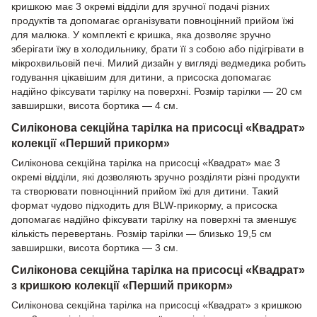
кришкою має 3 окремі відділи для зручної подачі різних
продуктів та допомагає організувати повноцінний прийом їжі
для малюка. У комплекті є кришка, яка дозволяє зручно
зберігати їжу в холодильнику, брати її з собою або підігрівати в
мікрохвильовій печі. Милий дизайн у вигляді ведмедика робить
годування цікавішим для дитини, а присоска допомагає
надійно фіксувати тарілку на поверхні. Розмір тарілки — 20 см
завширшки, висота бортика — 4 см.
Силіконова секційна тарілка на присосці «Квадрат»
колекції «Перший прикорм»
Силіконова секційна тарілка на присосці «Квадрат» має 3
окремі відділи, які дозволяють зручно розділяти різні продукти
та створювати повноцінний прийом їжі для дитини. Такий
формат чудово підходить для BLW-прикорму, а присоска
допомагає надійно фіксувати тарілку на поверхні та зменшує
кількість перевертань. Розмір тарілки — близько 19,5 см
завширшки, висота бортика — 3 см.
Силіконова секційна тарілка на присосці «Квадрат»
з кришкою колекції «Перший прикорм»
Силіконова секційна тарілка на присосці «Квадрат» з кришкою