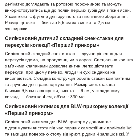
делікатно доглядають за ротовою порожниною та можуть
використовуватись ще до появи перших зубів для гігієни ясен.
У комплекті є футляр для зручного та гігієнічного зберігання.
Розмір щіточки — близько 5,5 см заввишки та 2,5 см
завширшки.
Силіконовий дитячий складний снек-стакан для
перекусів колекції «Перший прикорм»
Силіконовий складний снек-стакан — зручне рішення для
перекусів вдома, на прогулянці чи в дорозі. Спеціальна кришка
з м’якими клапанами дозволяє дитині легко діставати
перекуси, при цьому печиво, ягоди чи сухі сніданки не
висипаються. Складна конструкція робить стакан компактним
та зручним для транспортування. Розмір снек-стакана —
близько 9,5 см завширшки, висота — 9 см, у складеному
вигляді — близько 4 см, об’єм ≈ 330 мл.
Силіконовий килимок для BLW-прикорму колекції
«Перший прикорм»
Силіконовий килимок для BLW-прикорму допомагає
підтримувати чистоту під час перших самостійних прийомів їжі
та захищає поверхню столу від крихт, рідини й залишків їжі. У