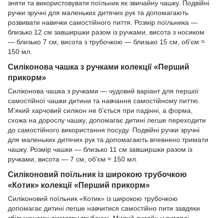
зняти та використовувати поїльник як звичайну чашку. Подвійні
ручки зручні для маленьких дитячих рук та допомагають
розвивати навички самостійного пиття. Розмір поїльника —
близько 12 см завширшки разом із ручками, висота з носиком
— близько 7 см, висота з трубочкою — близько 15 см, об’єм ≈
150 мл.
Силіконова чашка з ручками колекції «Перший
прикорм»
Силіконова чашка з ручками — чудовий варіант для першої
самостійної чашки дитини та навчання самостійному питтю.
М’який харчовий силікон не б’ється при падінні, а форма,
схожа на дорослу чашку, допомагає дитині легше переходити
до самостійного використання посуду. Подвійні ручки зручні
для маленьких дитячих рук та допомагають впевнено тримати
чашку. Розмір чашки — близько 11 см завширшки разом із
ручками, висота — 7 см, об’єм ≈ 150 мл.
Силіконовий поїльник із широкою трубочкою
«Котик» колекції «Перший прикорм»
Силіконовий поїльник «Котик» із широкою трубочкою
допомагає дитині легше навчитися самостійно пити завдяки
збільшеному діаметру трубочки. Милий дизайн у вигляді