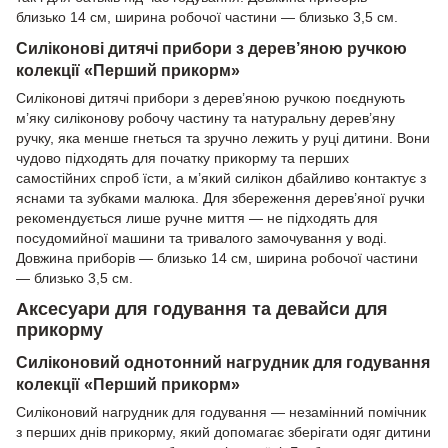
близько 14 см, ширина робочої частини — близько 3,5 см.
Силіконові дитячі прибори з дерев’яною ручкою
колекції «Перший прикорм»
Силіконові дитячі прибори з дерев’яною ручкою поєднують
м’яку силіконову робочу частину та натуральну дерев’яну
ручку, яка менше гнеться та зручно лежить у руці дитини. Вони
чудово підходять для початку прикорму та перших
самостійних спроб їсти, а м’який силікон дбайливо контактує з
яснами та зубками малюка. Для збереження дерев’яної ручки
рекомендується лише ручне миття — не підходять для
посудомийної машини та тривалого замочування у воді.
Довжина приборів — близько 14 см, ширина робочої частини
— близько 3,5 см.
Аксесуари для годування та девайси для
прикорму
Силіконовий однотонний нагрудник для годування
колекції «Перший прикорм»
Силіконовий нагрудник для годування — незамінний помічник
з перших днів прикорму, який допомагає зберігати одяг дитини