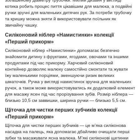
котика робить процес пиття цікавішим для малюка, а подвійні
ручки зручні для маленьких дитячих рук. За потреби трубочку
та кришку можна зняти й використовувати поїльник як
звичайну чашку.
Силіконовий ніблер «Намистинки» колекції
«Перший прикорм»
Силіконовий ніблер «Намистинки» допомагає безпечно
знайомити дитину з фруктами, ягодами, овочами та іншими
продуктами під час прикорму. Харчовий силіконовий
контейнер дозволяє малюку самостійно смоктати та жувати
їжу маленькими порціями, зменшуючи ризик великих
шматочків. Ручка у вигляді намистинок зручна для маленьких
ручок, а також може використовуватись як додатковий елемент
для масажу ясен під час прорізування зубів. Розмір ніблера —
близько 10,5 см заввишки, ширина ручки — близько 5,5 см.
Щіточка для чистки перших зубчиків колекції
«Перший прикорм»
Щіточка для чистки перших зубчиків — це м’яка силіконова
насадка на палець, яка допомагає дбайливо очищати перші
зубки та масажувати ясна малюка. М’які силіконові щетинки