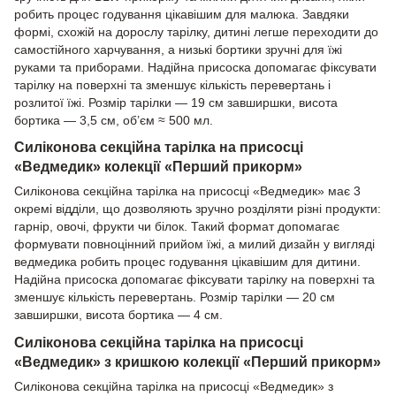
робить процес годування цікавішим для малюка. Завдяки
формі, схожій на дорослу тарілку, дитині легше переходити до
самостійного харчування, а низькі бортики зручні для їжі
руками та приборами. Надійна присоска допомагає фіксувати
тарілку на поверхні та зменшує кількість перевертань і
розлитої їжі. Розмір тарілки — 19 см завширшки, висота
бортика — 3,5 см, об’єм ≈ 500 мл.
Силіконова секційна тарілка на присосці
«Ведмедик» колекції «Перший прикорм»
Силіконова секційна тарілка на присосці «Ведмедик» має 3
окремі відділи, що дозволяють зручно розділяти різні продукти:
гарнір, овочі, фрукти чи білок. Такий формат допомагає
формувати повноцінний прийом їжі, а милий дизайн у вигляді
ведмедика робить процес годування цікавішим для дитини.
Надійна присоска допомагає фіксувати тарілку на поверхні та
зменшує кількість перевертань. Розмір тарілки — 20 см
завширшки, висота бортика — 4 см.
Силіконова секційна тарілка на присосці
«Ведмедик» з кришкою колекції «Перший прикорм»
Силіконова секційна тарілка на присосці «Ведмедик» з