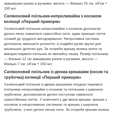
завширшки разом із ручками, висота — близько 15 см, об’єм ≈
150 мл.
Силіконовий поїльник-непроливайка з носиком
колекції «Перший прикорм»
Силіконовий поїльник-непроливайка з носиком допомагає
дитині легко навчитися самостійно пити, адже принцип пиття
схожий до грудного вигодовування. Непроливна система
допомагає зменшити розлиття, а подвійні ручки зручні для
маленьких дитячих рук. За потреби кришку можна зняти та
використовувати поїльник як звичайну чашку. Розмір поїльника
— близько 12 см завширшки разом із ручками, висота —
близько 7 см, об’єм ≈ 150 мл.
Силіконовий поїльник із двома кришками (носик та
трубочка) колекції «Перший прикорм»
Силіконовий поїльник із двома кришками поєднує переваги
поїльника-непроливайки з носиком та поїльника з широкою
трубочкою, допомагаючи дитині поступово навчатися
самостійному питтю. У комплекті є дві змінні кришки: кришка з
носиком із непроливною системою та кришка з широкою
трубочкою, з якої дитині легше пити. За потреби кришки можна