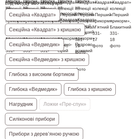
Вид посуду або аксесуара
Секційна «Квадрат»
Секційна «Квадрат» з кришкою
Секційна «Ведмедик»
Секційна «Ведмедик» з кришкою
Глибока з високим бортиком
Глибока «Ведмедик»
Глибока з кришкою
Нагрудник
Ложки «Пре-спун»
Силіконові прибори
Прибори з дерев’яною ручкою