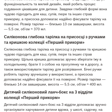
функціональність та милий дизайн, який робить процес
годування цікавішим для дитини. Завдяки глибокій формі вона
чудово підходить для каш, супів, пюре та інших страв
прикорму, а присоска допомагає надійно фіксувати тарілку на
поверхні. Розмір тарілки — близько 13 см завширшки, висота
— 5,5 см, об’єм ≈ 370 мл.
Силіконова глибока тарілка на присосці з ручками
та кришкою колекції «Перший прикорм»
Силіконова глибока тарілка на присосці з ручками та кришкою
чудово підходить для каш, супів, пюре та інших страв
прикорму. Щільна кришка допомагає зручно зберігати їжу в
холодильнику, брати її з собою на прогулянку чи в дорогу, а
також використовувати тарілку для розігрівання. Бічні ручки
роблять тарілку зручнішою у використанні, а присоска
допомагає надійно фіксувати її на поверхні. Розмір тарілки —
близько 14 см завширшки, висота — 5,5 см, об’єм ≈ 400 мл.
Дитячий силіконовий ланч-бокс на 3 відділи
колекції «Перший прикорм»
Дитячий силіконовий ланч-бокс на 3 відділи допомагає зручно
організувати харчування дитини вдома, у школі, садочку, на