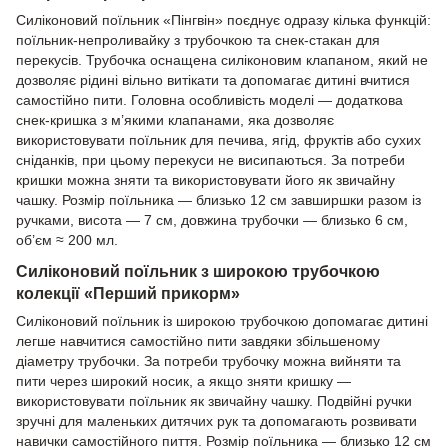
Силіконовий поїльник «Пінгвін» поєднує одразу кілька функцій:
поїльник-непроливайку з трубочкою та снек-стакан для
перекусів. Трубочка оснащена силіконовим клапаном, який не
дозволяє рідині вільно витікати та допомагає дитині вчитися
самостійно пити. Головна особливість моделі — додаткова
снек-кришка з м’якими клапанами, яка дозволяє
використовувати поїльник для печива, ягід, фруктів або сухих
сніданків, при цьому перекуси не висипаються. За потреби
кришки можна зняти та використовувати його як звичайну
чашку. Розмір поїльника — близько 12 см завширшки разом із
ручками, висота — 7 см, довжина трубочки — близько 6 см,
об’єм ≈ 200 мл.
Силіконовий поїльник з широкою трубочкою
колекції «Перший прикорм»
Силіконовий поїльник із широкою трубочкою допомагає дитині
легше навчитися самостійно пити завдяки збільшеному
діаметру трубочки. За потреби трубочку можна вийняти та
пити через широкий носик, а якщо зняти кришку —
використовувати поїльник як звичайну чашку. Подвійні ручки
зручні для маленьких дитячих рук та допомагають розвивати
навички самостійного пиття. Розмір поїльника — близько 12 см