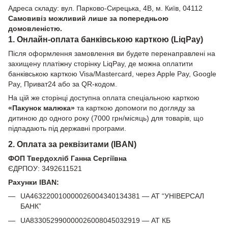
Адреса складу: вул. Парково-Сирецька, 4В, м. Київ, 04112
Самовивіз можливий лише за попередньою
домовленістю.
1. Онлайн-оплата банківською карткою (LiqPay)
Після оформлення замовлення ви будете перенаправлені на
захищену платіжну сторінку LiqPay, де можна оплатити
банківською карткою Visa/Mastercard, через Apple Pay, Google
Pay, Приват24 або за QR-кодом.
На цій же сторінці доступна оплата спеціальною карткою
«Пакунок малюка»
та карткою допомоги по догляду за
дитиною до одного року (7000 грн/місяць) для товарів, що
підпадають під державні програми.
2. Оплата за реквізитами (IBAN)
ФОП Твердохліб Ганна Сергіївна
ЄДРПОУ: 3492611521
Рахунки IBAN:
UA463220010000026004340134381 — АТ “УНІВЕРСАЛ
БАНК”
UA833052990000026008045032919 — АТ КБ