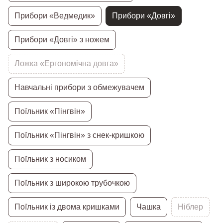
Прибори «Ведмедик»
Прибори «Довгі»
Прибори «Довгі» з ножем
Ложка «Ергономічна довга»
Навчальні прибори з обмежувачем
Поїльник «Пінгвін»
Поїльник «Пінгвін» з снек-кришкою
Поїльник з носиком
Поїльник з широкою трубочкою
Поїльник із двома кришками
Чашка
Ніблер