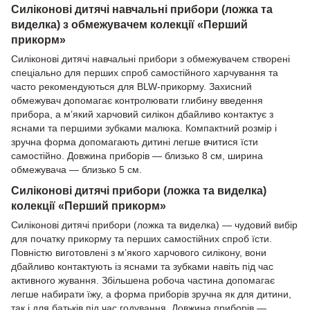
Силіконові дитячі навчальні прибори (ложка та
виделка) з обмежувачем колекції «Перший
прикорм»
Силіконові дитячі навчальні прибори з обмежувачем створені
спеціально для перших спроб самостійного харчування та
часто рекомендуються для BLW-прикорму. Захисний
обмежувач допомагає контролювати глибину введення
прибора, а м’який харчовий силікон дбайливо контактує з
яснами та першими зубками малюка. Компактний розмір і
зручна форма допомагають дитині легше вчитися їсти
самостійно. Довжина приборів — близько 8 см, ширина
обмежувача — близько 5 см.
Силіконові дитячі прибори (ложка та виделка)
колекції «Перший прикорм»
Силіконові дитячі прибори (ложка та виделка) — чудовий вибір
для початку прикорму та перших самостійних спроб їсти.
Повністю виготовлені з м’якого харчового силікону, вони
дбайливо контактують із яснами та зубками навіть під час
активного жування. Збільшена робоча частина допомагає
легше набирати їжу, а форма приборів зручна як для дитини,
так і для батьків під час годування. Довжина приборів —