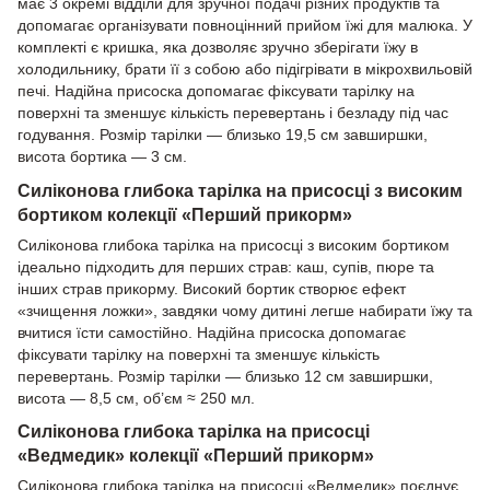
має 3 окремі відділи для зручної подачі різних продуктів та
допомагає організувати повноцінний прийом їжі для малюка. У
комплекті є кришка, яка дозволяє зручно зберігати їжу в
холодильнику, брати її з собою або підігрівати в мікрохвильовій
печі. Надійна присоска допомагає фіксувати тарілку на
поверхні та зменшує кількість перевертань і безладу під час
годування. Розмір тарілки — близько 19,5 см завширшки,
висота бортика — 3 см.
Силіконова глибока тарілка на присосці з високим
бортиком колекції «Перший прикорм»
Силіконова глибока тарілка на присосці з високим бортиком
ідеально підходить для перших страв: каш, супів, пюре та
інших страв прикорму. Високий бортик створює ефект
«зчищення ложки», завдяки чому дитині легше набирати їжу та
вчитися їсти самостійно. Надійна присоска допомагає
фіксувати тарілку на поверхні та зменшує кількість
перевертань. Розмір тарілки — близько 12 см завширшки,
висота — 8,5 см, об’єм ≈ 250 мл.
Силіконова глибока тарілка на присосці
«Ведмедик» колекції «Перший прикорм»
Силіконова глибока тарілка на присосці «Ведмедик» поєднує