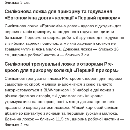
близько 3 см.
Силіконова ложка для прикорму та годування
«Ергономічна довга» колекції «Перший прикорм»
Силіконова ложка «Ергономічна довга» чудово підходить для
перших етапів прикорму та щоденного годування дитини
батьками. Подовжена форма робить її зручною для годування
з глибоких тарілок і баночок, а м’який харчовий силікон не
травмує чутливі ясна малюка. Довжина ложки — близько 16
см, ширина робочої частини — близько 3 см.
Силіконові тренувальні ложки з отворами Pre-
spoon для прикорму колекції «Перший прикорм»
Силіконові тренувальні ложки Pre-spoon створені для перших
самостійних спроб малюка знайомитися з їжею та часто
використовуються в BLW-прикормі. У наборі є дві ложки з
різною формою отворів, які допомагають їжі краще
утримуватися на поверхні, навіть якщо дитина ще не вміє
правильно користуватися ложкою. М’який харчовий силікон
дбайливо контактує з яснами та першими зубками малюка.
Довжина ложок — близько 11,5 см, ширина робочої частини —
близько 2 см.