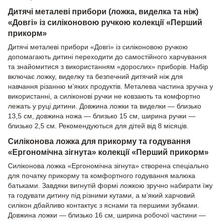
Дитячі металеві прибори (ложка, виделка та ніж)
«Довгі» із силіконовою ручкою колекції «Перший
прикорм»
Дитячі металеві прибори «Довгі» із силіконовою ручкою
допомагають дитині переходити до самостійного харчування
та знайомитися з використанням «дорослих» приборів. Набір
включає ложку, виделку та безпечний дитячий ніж для
навчання різанню м’яких продуктів. Металева частина зручна у
використанні, а силіконові ручки не ковзають та комфортно
лежать у руці дитини. Довжина ложки та виделки — близько
13,5 см, довжина ножа — близько 15 см, ширина ручки —
близько 2,5 см. Рекомендуються для дітей від 8 місяців.
Силіконова ложка для прикорму та годування
«Ергономічна зігнута» колекції «Перший прикорм»
Силіконова ложка «Ергономічна зігнута» створена спеціально
для початку прикорму та комфортного годування малюка
батьками. Завдяки вигнутій формі ложкою зручно набирати їжу
та годувати дитину під різними кутами, а м’який харчовий
силікон дбайливо контактує з яснами та першими зубками.
Довжина ложки — близько 16 см, ширина робочої частини —