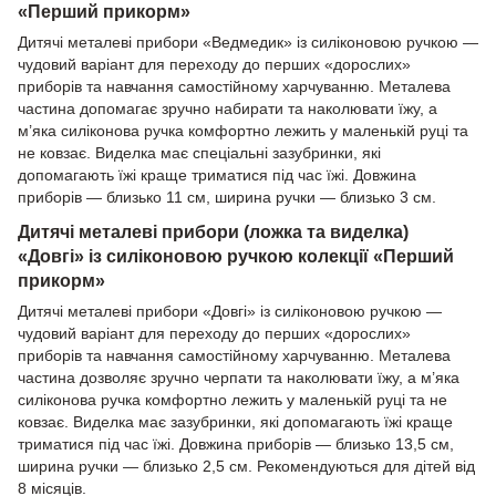
«Перший прикорм»
Дитячі металеві прибори «Ведмедик» із силіконовою ручкою —
чудовий варіант для переходу до перших «дорослих»
приборів та навчання самостійному харчуванню. Металева
частина допомагає зручно набирати та наколювати їжу, а
м’яка силіконова ручка комфортно лежить у маленькій руці та
не ковзає. Виделка має спеціальні зазубринки, які
допомагають їжі краще триматися під час їжі. Довжина
приборів — близько 11 см, ширина ручки — близько 3 см.
Дитячі металеві прибори (ложка та виделка)
«Довгі» із силіконовою ручкою колекції «Перший
прикорм»
Дитячі металеві прибори «Довгі» із силіконовою ручкою —
чудовий варіант для переходу до перших «дорослих»
приборів та навчання самостійному харчуванню. Металева
частина дозволяє зручно черпати та наколювати їжу, а м’яка
силіконова ручка комфортно лежить у маленькій руці та не
ковзає. Виделка має зазубринки, які допомагають їжі краще
триматися під час їжі. Довжина приборів — близько 13,5 см,
ширина ручки — близько 2,5 см. Рекомендуються для дітей від
8 місяців.