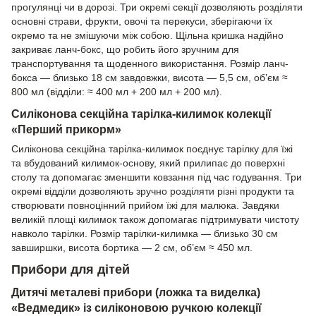
прогулянці чи в дорозі. Три окремі секції дозволяють розділяти
основні страви, фрукти, овочі та перекуси, зберігаючи їх
окремо та не змішуючи між собою. Щільна кришка надійно
закриває ланч-бокс, що робить його зручним для
транспортування та щоденного використання. Розмір ланч-
бокса — близько 18 см завдовжки, висота — 5,5 см, об’єм ≈
800 мл (відділи: ≈ 400 мл + 200 мл + 200 мл).
Силіконова секційна тарілка-килимок колекції
«Перший прикорм»
Силіконова секційна тарілка-килимок поєднує тарілку для їжі
та вбудований килимок-основу, який прилипає до поверхні
столу та допомагає зменшити ковзання під час годування. Три
окремі відділи дозволяють зручно розділяти різні продукти та
створювати повноцінний прийом їжі для малюка. Завдяки
великій площі килимок також допомагає підтримувати чистоту
навколо тарілки. Розмір тарілки-килимка — близько 30 см
завширшки, висота бортика — 2 см, об’єм ≈ 450 мл.
Прибори для дітей
Дитячі металеві прибори (ложка та виделка)
«Ведмедик» із силіконовою ручкою колекції