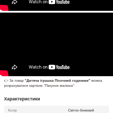
👉 За товар
"Дитяча іграшка Пісочний годинник"
можна
розрахуватися карткою
"Пакунок малюка"
.
Характеристики
Колір
Світло-бежевий