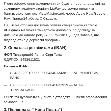
Після оформлення замовлення ви будете перенаправлені на
захищену платіжну сторінку LiqPay, де можна оплатити
банківською карткою Visa/Mastercard, через Apple Pay, Google
Pay, Приват24 або за QR-кодом.
На цій же сторінці доступна оплата спеціальною карткою
«Пакунок малюка»
та карткою допомоги по догляду за
дитиною до одного року (7000 грн/місяць) для товарів, що
підпадають під державні програми.
2. Оплата за реквізитами (IBAN)
ФОП Твердохліб Ганна Сергіївна
ЄДРПОУ: 3492611521
Рахунки IBAN:
UA463220010000026004340134381 — АТ “УНІВЕРСАЛ
БАНК”
UA833052990000026008045032919 — АТ КБ
“ПРИВАТБАНК”
Реквізити дублюються у листі-підтвердженні після оформлення
замовлення.
3. Післяплата (“Нова Пошта”)