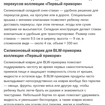
перекусов коллекции «Первый прикорм»
Силиконовый складной снек-стакан — удобное решение для
перекусов дома, на прогулке или в дороге. Специальная
крышка с мягкими клапанами позволяет ребенку легко
доставать перекусы, при этом печенье, ягоды или сухие
завтраки не высыпаются. Складная конструкция делает стакан
компактным и удобным для транспортировки. Размер снек-
стакана — около 9,5 см в ширину, высота — 9 см, в
сложенном виде — около 4 см, объем ≈ 330 мл.
Силиконовый коврик для BLW-прикорма
коллекции «Первый прикорм»
Силиконовый коврик для BLW-прикорма помогает
поддерживать чистоту во время первых самостоятельных
приемов пищи и защищает поверхность стола от крошек,
жидкости и остатков еды. В BLW-прикорме продукты часто
выкладывают непосредственно на коврик вообще без тарелки
— овощи, фрукты, кусочки мяса или другую еду, чтобы
ребенку было легче брать их руками и знакомиться с
текстурами. Небольшой бортик по краю помогает удерживать
жидкость и уменьшает беспорядок, а также коврик можно
использовать как основу под тарелки, миски и приборы.