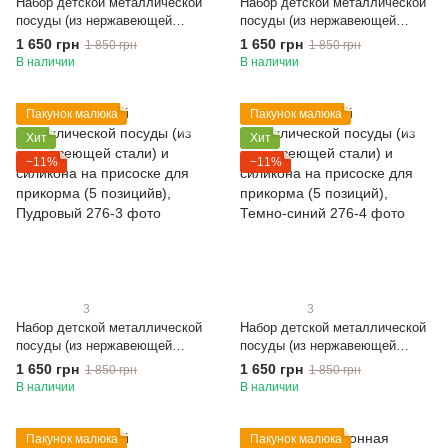
Набор детской металлической
Набор детской металлической
посуды (из нержавеющей
посуды (из нержавеющей
стали) и силикона на присоске
стали) и силикона на присоске
1 650 грн
1 650 грн
1 850 грн
1 850 грн
для прикорма (5 позиций),
для прикорма (5 позиций),
В наличии
В наличии
Темно-бежевый
Светло-серый
Пакунок малюка
Пакунок малюка
Хит
Хит
−11%
−11%
3
3
Набор детской металлической
Набор детской металлической
посуды (из нержавеющей
посуды (из нержавеющей
стали) и силикона на присоске
стали) и силикона на присоске
1 650 грн
1 650 грн
1 850 грн
1 850 грн
для прикорма (5 позицийв),
для прикорма (5 позиций),
В наличии
В наличии
Пудровый
Темно-синий
Пакунок малюка
Пакунок малюка