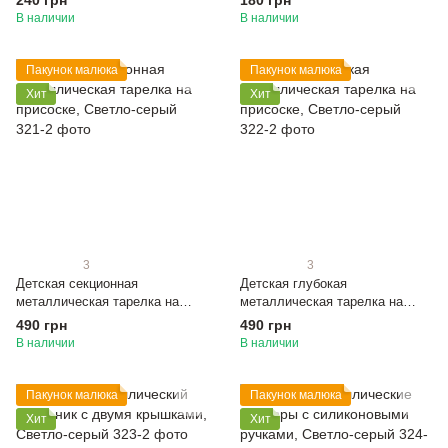
240 грн
180 грн
В наличии
В наличии
Пакунок малюка
Пакунок малюка
Хит
Хит
3
3
Детская секционная
Детская глубокая
металлическая тарелка на
металлическая тарелка на
присоске, Светло-серый
присоске, Светло-серый
490 грн
490 грн
В наличии
В наличии
Пакунок малюка
Пакунок малюка
Хит
Хит