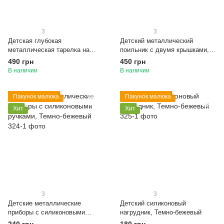
3
3
Детская глубокая
Детский металлический
металлическая тарелка на
поильник с двумя крышками,
присоске, Темно-бежевый
Темно-бежевый
490 грн
450 грн
В наличии
В наличии
Пакунок малюка
Пакунок малюка
Хит
Хит
3
3
Детские металлические
Детский силиконовый
приборы с силиконовыми
нагрудник, Темно-бежевый
ручками, Темно-бежевый