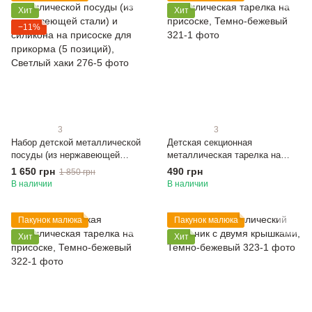
Хит
Хит
−11%
3
3
Набор детской металлической
Детская секционная
посуды (из нержавеющей
металлическая тарелка на
стали) и силикона на присоске
присоске, Темно-бежевый
1 650 грн
490 грн
1 850 грн
для прикорма (5 позиций),
В наличии
В наличии
Светлый хаки
Пакунок малюка
Пакунок малюка
Хит
Хит