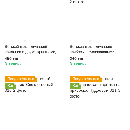
3
3
Детский металлический
Детские металлические
поильник с двумя крышками,
приборы с силиконовыми
Светло-серый
ручками, Светло-серый
450 грн
240 грн
В наличии
В наличии
Пакунок малюка
Пакунок малюка
Хит
Хит