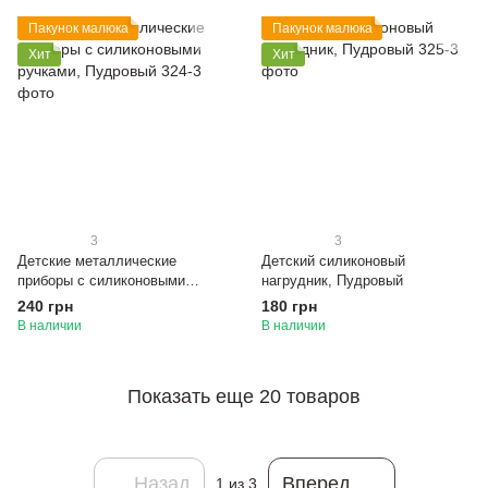
Пакунок малюка
Пакунок малюка
Хит
Хит
3
3
Детские металлические
Детский силиконовый
приборы с силиконовыми
нагрудник, Пудровый
ручками, Пудровый
240 грн
180 грн
В наличии
В наличии
Показать еще 20 товаров
Назад
Вперед
1
из 3