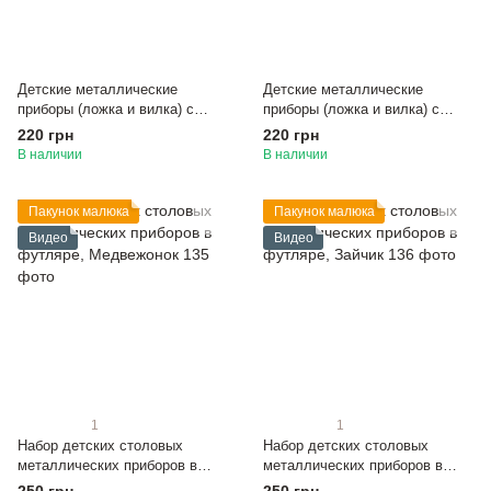
Детские металлические
Детские металлические
приборы (ложка и вилка) с
приборы (ложка и вилка) с
силиконовой ручкой коллекции
силиконовой ручкой коллекции
220 грн
220 грн
«Малыш», Голубой
«Малыш», Горчичный
В наличии
В наличии
Пакунок малюка
Пакунок малюка
Видео
Видео
1
1
Набор детских столовых
Набор детских столовых
металлических приборов в
металлических приборов в
футляре, Медвежонок
футляре, Зайчик