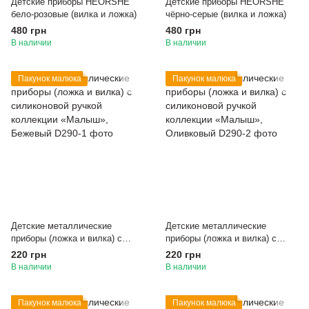
Детские приборы HEORSHE
Детские приборы HEORSHE
бело-розовые (вилка и ложка)
чёрно-серые (вилка и ложка)
480 грн
480 грн
В наличии
В наличии
Пакунок малюка
Пакунок малюка
Детские металлические
Детские металлические
приборы (ложка и вилка) с
приборы (ложка и вилка) с
силиконовой ручкой коллекции
силиконовой ручкой коллекции
220 грн
220 грн
«Малыш», Бежевый
«Малыш», Оливковый
В наличии
В наличии
Пакунок малюка
Пакунок малюка