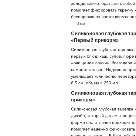
холодильнике, брать ее с собо
помогает фиксировать тарелку 
беспорядка во время кормления
— 3 см.
Силиконовая глубокая тар
«Первый прикорм»
Силиконовая глубокая тарелка 
первых блюд: каш, супов, пюре
«очищения ложки», благодаря че
самостоятельно. Надежная прис
уменьшает количество перевора
8,5 см, объем ≈ 250 мл.
Силиконовая глубокая та
прикорм»
Силиконовая глубокая тарелка 
дизайн, который делает процес
форме она отлично подходит дл
помогает надежно фиксировать 
ширину, высота — 5,5 см, объем