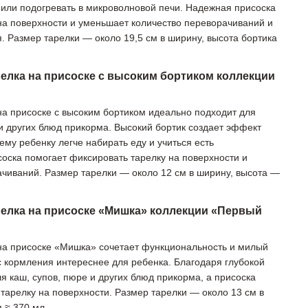
й или подогревать в микроволновой печи. Надежная присоска
на поверхности и уменьшает количество переворачиваний и
. Размер тарелки — около 19,5 см в ширину, высота бортика
елка на присоске с высоким бортиком коллекции
на присоске с высоким бортиком идеально подходит для
 и других блюд прикорма. Высокий бортик создает эффект
му ребенку легче набирать еду и учиться есть
оска помогает фиксировать тарелку на поверхности и
чиваний. Размер тарелки — около 12 см в ширину, высота —
релка на присоске «Мишка» коллекции «Первый
на присоске «Мишка» сочетает функциональность и милый
с кормления интереснее для ребенка. Благодаря глубокой
я каш, супов, пюре и других блюд прикорма, а присоска
тарелку на поверхности. Размер тарелки — около 13 см в
 ≈ 370 мл.