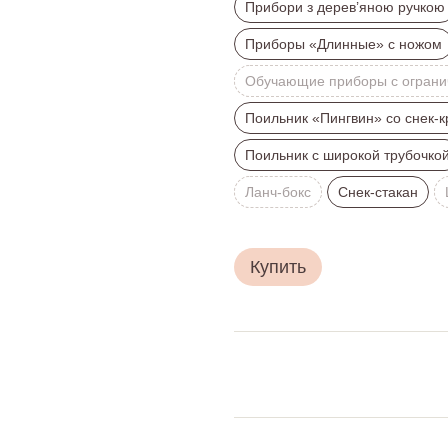
Прибори з дерев’яною ручкою
Приборы «Длинные» с ножом
Обучающие приборы с ограни
Поильник «Пингвин» со снек-
Поильник с широкой трубочко
Ланч-бокс
Снек-стакан
Купить