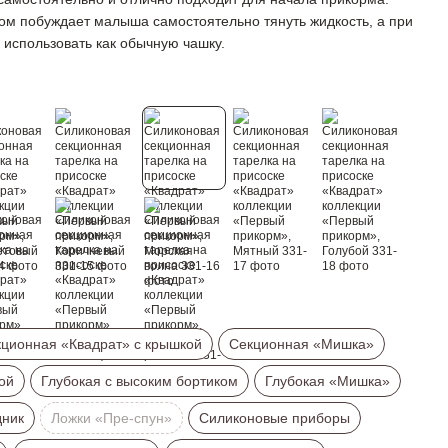
ом побуждает малыша самостоятельно тянуть жидкость, а при
использовать как обычную чашку.
ционная «Квадрат» с крышкой
Секционная «Мишка»
ой
Глубокая с высоким бортиком
Глубокая «Мишка»
дник
Ложки «Пре-спун»
Силиконовые приборы