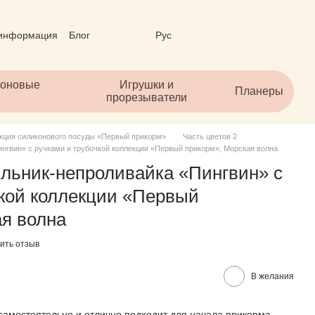
 информация
Блог
Рус
личный договор (ОФЕРТА)
коновые
Игрушки и
Планеры
прорезыватели
кция силиконового посуды «Первый прикорм»
Часть цветов 2
нгвин» с ручками и трубочкой коллекции «Первый прикорм», Морская волна
льник-непроливайка «Пингвин» с
чкой коллекции «Первый
ая волна
ить отзыв
В желания
 самостоятельно и отлично подходит для начала прикорма.