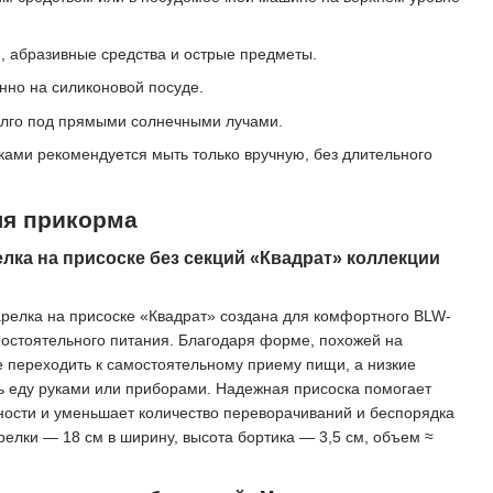
и, абразивные средства и острые предметы.
нно на силиконовой посуде.
олго под прямыми солнечными лучами.
ами рекомендуется мыть только вручную, без длительного
ля прикорма
лка на присоске без секций «Квадрат» коллекции
арелка на присоске «Квадрат» создана для комфортного BLW-
остоятельного питания. Благодаря форме, похожей на
е переходить к самостоятельному приему пищи, а низкие
ь еду руками или приборами. Надежная присоска помогает
ности и уменьшает количество переворачиваний и беспорядка
релки — 18 см в ширину, высота бортика — 3,5 см, объем ≈