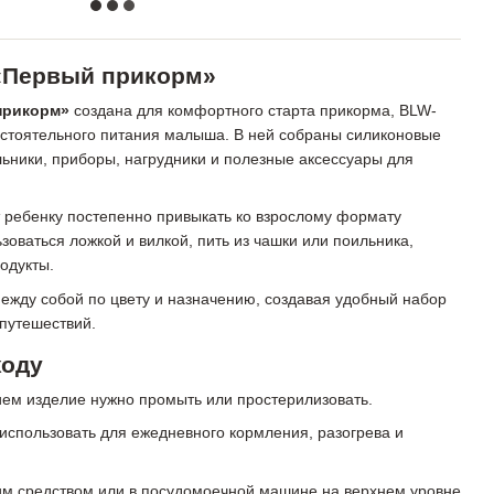
«Первый прикорм»
прикорм»
создана для комфортного старта прикорма, BLW-
остоятельного питания малыша. В ней собраны силиконовые
льники, приборы, нагрудники и полезные аксессуары для
 ребенку постепенно привыкать ко взрослому формату
ьзоваться ложкой и вилкой, пить из чашки или поильника,
одукты.
ежду собой по цвету и назначению, создавая удобный набор
 путешествий.
ходу
ем изделие нужно промыть или простерилизовать.
использовать для ежедневного кормления, разогрева и
 средством или в посудомоечной машине на верхнем уровне