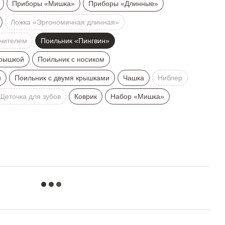
Приборы «Мишка»
Приборы «Длинные»
Ложка «Эргономичная длинная»
чителем
Поильник «Пингвин»
крышкой
Поильник с носиком
й
Поильник с двумя крышками
Чашка
Ниблер
Щеточка для зубов
Коврик
Набор «Мишка»