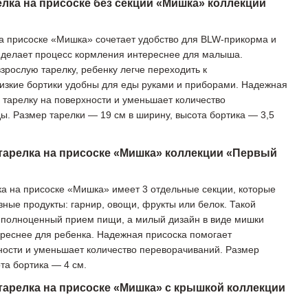
лка на присоске без секций «Мишка» коллекции
а присоске «Мишка» сочетает удобство для BLW-прикорма и
 делает процесс кормления интереснее для малыша.
зрослую тарелку, ребенку легче переходить к
изкие бортики удобны для еды руками и приборами. Надежная
 тарелку на поверхности и уменьшает количество
ы. Размер тарелки — 19 см в ширину, высота бортика — 3,5
тарелка на присоске «Мишка» коллекции «Первый
а на присоске «Мишка» имеет 3 отдельные секции, которые
зные продукты: гарнир, овощи, фрукты или белок. Такой
полноценный прием пищи, а милый дизайн в виде мишки
реснее для ребенка. Надежная присоска помогает
ности и уменьшает количество переворачиваний. Размер
та бортика — 4 см.
тарелка на присоске «Мишка» с крышкой коллекции