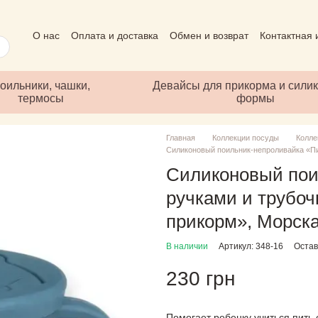
О нас
Оплата и доставка
Обмен и возврат
Контактная
Пользовательское соглашение
Отзывы о магазине
Пуб
оильники, чашки,
Девайсы для прикорма и сили
термосы
формы
Главная
Коллекции посуды
Колле
Силиконовый поильник-непроливайка «Пи
Силиконовый пои
ручками и трубо
прикорм», Морск
В наличии
Артикул: 348-16
Остав
230 грн
Помогает ребенку учиться пить