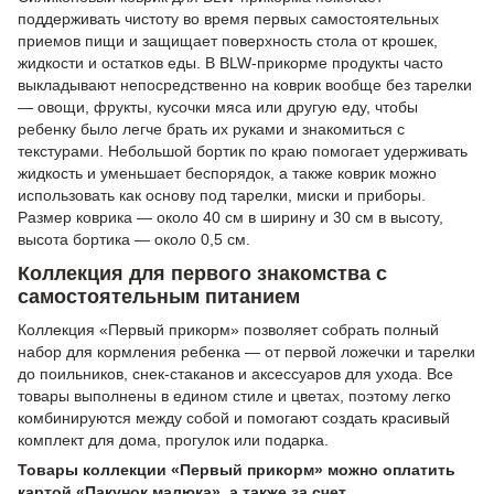
поддерживать чистоту во время первых самостоятельных
приемов пищи и защищает поверхность стола от крошек,
жидкости и остатков еды. В BLW-прикорме продукты часто
выкладывают непосредственно на коврик вообще без тарелки
— овощи, фрукты, кусочки мяса или другую еду, чтобы
ребенку было легче брать их руками и знакомиться с
текстурами. Небольшой бортик по краю помогает удерживать
жидкость и уменьшает беспорядок, а также коврик можно
использовать как основу под тарелки, миски и приборы.
Размер коврика — около 40 см в ширину и 30 см в высоту,
высота бортика — около 0,5 см.
Коллекция для первого знакомства с
самостоятельным питанием
Коллекция «Первый прикорм» позволяет собрать полный
набор для кормления ребенка — от первой ложечки и тарелки
до поильников, снек-стаканов и аксессуаров для ухода. Все
товары выполнены в едином стиле и цветах, поэтому легко
комбинируются между собой и помогают создать красивый
комплект для дома, прогулок или подарка.
Товары коллекции «Первый прикорм» можно оплатить
картой «Пакунок малюка», а также за счет