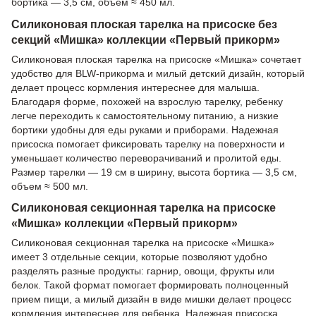
бортика — 3,5 см, объем ≈ 450 мл.
Силиконовая плоская тарелка на присоске без
секций «Мишка» коллекции «Первый прикорм»
Силиконовая плоская тарелка на присоске «Мишка» сочетает
удобство для BLW-прикорма и милый детский дизайн, который
делает процесс кормления интереснее для малыша.
Благодаря форме, похожей на взрослую тарелку, ребенку
легче переходить к самостоятельному питанию, а низкие
бортики удобны для еды руками и приборами. Надежная
присоска помогает фиксировать тарелку на поверхности и
уменьшает количество переворачиваний и пролитой еды.
Размер тарелки — 19 см в ширину, высота бортика — 3,5 см,
объем ≈ 500 мл.
Силиконовая секционная тарелка на присоске
«Мишка» коллекции «Первый прикорм»
Силиконовая секционная тарелка на присоске «Мишка»
имеет 3 отдельные секции, которые позволяют удобно
разделять разные продукты: гарнир, овощи, фрукты или
белок. Такой формат помогает формировать полноценный
прием пищи, а милый дизайн в виде мишки делает процесс
кормления интереснее для ребенка. Надежная присоска