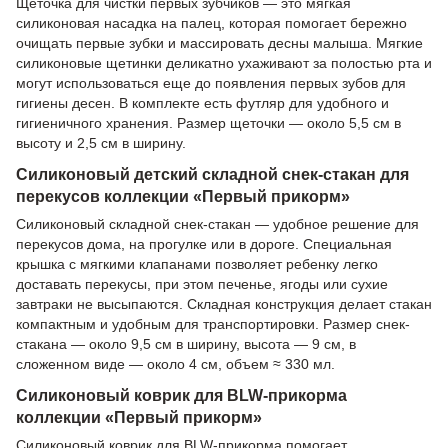
Щеточка для чистки первых зубчиков — это мягкая
силиконовая насадка на палец, которая помогает бережно
очищать первые зубки и массировать десны малыша. Мягкие
силиконовые щетинки деликатно ухаживают за полостью рта и
могут использоваться еще до появления первых зубов для
гигиены десен. В комплекте есть футляр для удобного и
гигиеничного хранения. Размер щеточки — около 5,5 см в
высоту и 2,5 см в ширину.
Силиконовый детский складной снек-стакан для
перекусов коллекции «Первый прикорм»
Силиконовый складной снек-стакан — удобное решение для
перекусов дома, на прогулке или в дороге. Специальная
крышка с мягкими клапанами позволяет ребенку легко
доставать перекусы, при этом печенье, ягоды или сухие
завтраки не высыпаются. Складная конструкция делает стакан
компактным и удобным для транспортировки. Размер снек-
стакана — около 9,5 см в ширину, высота — 9 см, в
сложенном виде — около 4 см, объем ≈ 330 мл.
Силиконовый коврик для BLW-прикорма
коллекции «Первый прикорм»
Силиконовый коврик для BLW-прикорма помогает