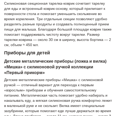
Силиконовая секционная тарелка-коврик сочетает тарелку
для еды и встроенный коврик-основу, который прилипает к
поверхности стола и помогает уменьшить скольжение во
время кормления. Три отдельные секции позволяют удобно
разделять разные продукты и создавать полноценный прием
пищи для малыша. Благодаря большой площади коврик также
помогает поддерживать чистоту вокруг тарелки. Размер
тарелки-коврика — около 30 см в ширину, высота бортика — 2
см, объем ≈ 450 мл.
Приборы для детей
Детские металлические приборы (ложка и вилка)
«Мишка» с силиконовой ручкой коллекции
«Первый прикорм»
Детские металлические приборы «Мишка» с силиконовой
ручкой — отличный вариант для перехода к первым
«взрослым» приборам и обучения самостоятельному
питанию. Металлическая часть помогает удобно набирать и
накалывать еду, а мягкая силиконовая ручка комфортно лежит
в маленькой руке и не скользит. Вилка имеет специальные
зазубринки, которые помогают еде лучше держаться во время
еды. Длина приборов — около 11 см, ширина ручки — около 3