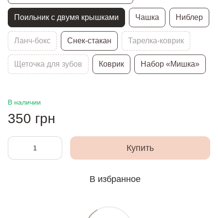
Поильник с двумя крышками
Чашка
Ниблер
Ланч-бокс
Снек-стакан
Тарелка-коврик
Щеточка для зубов
Коврик
Набор «Мишка»
В наличии
350 грн
Купить
В избранное