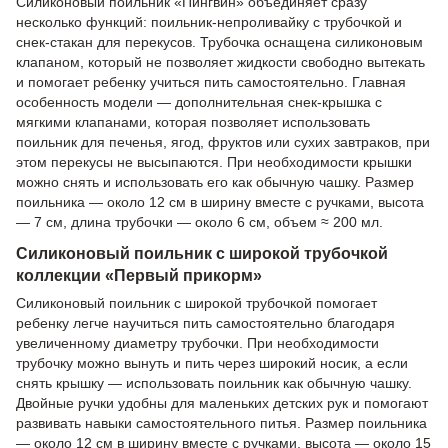
Силиконовый поильник «Пингвин» объединяет сразу
несколько функций: поильник-непроливайку с трубочкой и
снек-стакан для перекусов. Трубочка оснащена силиконовым
клапаном, который не позволяет жидкости свободно вытекать
и помогает ребенку учиться пить самостоятельно. Главная
особенность модели — дополнительная снек-крышка с
мягкими клапанами, которая позволяет использовать
поильник для печенья, ягод, фруктов или сухих завтраков, при
этом перекусы не высыпаются. При необходимости крышки
можно снять и использовать его как обычную чашку. Размер
поильника — около 12 см в ширину вместе с ручками, высота
— 7 см, длина трубочки — около 6 см, объем ≈ 200 мл.
Силиконовый поильник с широкой трубочкой
коллекции «Первый прикорм»
Силиконовый поильник с широкой трубочкой помогает
ребенку легче научиться пить самостоятельно благодаря
увеличенному диаметру трубочки. При необходимости
трубочку можно вынуть и пить через широкий носик, а если
снять крышку — использовать поильник как обычную чашку.
Двойные ручки удобны для маленьких детских рук и помогают
развивать навыки самостоятельного питья. Размер поильника
— около 12 см в ширину вместе с ручками, высота — около 15