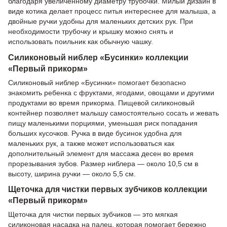
благодаря увеличенному диаметру трубочки. Милый дизайн в
виде котика делает процесс питья интереснее для малыша, а
двойные ручки удобны для маленьких детских рук. При
необходимости трубочку и крышку можно снять и
использовать поильник как обычную чашку.
Силиконовый ниблер «Бусинки» коллекции
«Первый прикорм»
Силиконовый ниблер «Бусинки» помогает безопасно
знакомить ребенка с фруктами, ягодами, овощами и другими
продуктами во время прикорма. Пищевой силиконовый
контейнер позволяет малышу самостоятельно сосать и жевать
пищу маленькими порциями, уменьшая риск попадания
больших кусочков. Ручка в виде бусинок удобна для
маленьких рук, а также может использоваться как
дополнительный элемент для массажа десен во время
прорезывания зубов. Размер ниблера — около 10,5 см в
высоту, ширина ручки — около 5,5 см.
Щеточка для чистки первых зубчиков коллекции
«Первый прикорм»
Щеточка для чистки первых зубчиков — это мягкая
силиконовая насадка на палец, которая помогает бережно