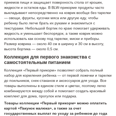
приемов пищи и защищает поверхность стола от крошек,
жидкости и остатков еды. В BLW-прикорме продукты часто
выкладывают непосредственно на коврик вообще без тарелки
— овощи, фрукты, кусочки мяса или другую еду, чтобы
ребенку было легче брать их руками и знакомиться с
текстурами. Небольшой бортик по краю помогает удерживать
жидкость и уменьшает беспорядок, а также коврик можно
использовать как основу под тарелки, миски и приборы.
Размер коврика — около 40 см в ширину и 30 см в высоту,
высота бортика — около 0,5 см.
Коллекция для первого знакомства с
самостоятельным питанием
Коллекция «Первый прикорм» позволяет собрать полный
набор для кормления ребенка — от первой ложечки и тарелки
до поильников, снек-стаканов и аксессуаров для ухода. Все
товары выполнены в едином стиле и цветах, поэтому легко
комбинируются между собой и помогают создать красивый
комплект для дома, прогулок или подарка.
Товары коллекции «Первый прикорм» можно оплатить
картой «Пакунок малюка», а также за счет
государственных выплат по уходу за ребенком до года