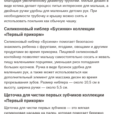
благодаря увеличенному диаметру трубочки. Милый дизайн в
виде котика делает процесс питья интереснее для малыша, а
двойные ручки удобны для маленьких детских рук. При
необходимости трубочку и крышку можно снять и
использовать поильник как обычную чашку.
Силиконовый ниблер «Бусинки» коллекции
«Первый прикорм»
Силиконовый ниблер «Бусинки» помогает безопасно
знакомить ребенка с фруктами, ягодами, овощами и другими
продуктами во время прикорма. Пищевой силиконовый
контейнер позволяет малышу самостоятельно сосать и жевать
пищу маленькими порциями, уменьшая риск попадания
больших кусочков. Ручка в виде бусинок удобна для
маленьких рук, а также может использоваться как
дополнительный элемент для массажа десен во время
прорезывания зубов. Размер ниблера — около 10,5 см в
высоту, ширина ручки — около 5,5 см.
Щеточка для чистки первых зубчиков коллекции
«Первый прикорм»
Щеточка для чистки первых зубчиков — это мягкая
силиконовая насадка на палец, которая помогает бережно