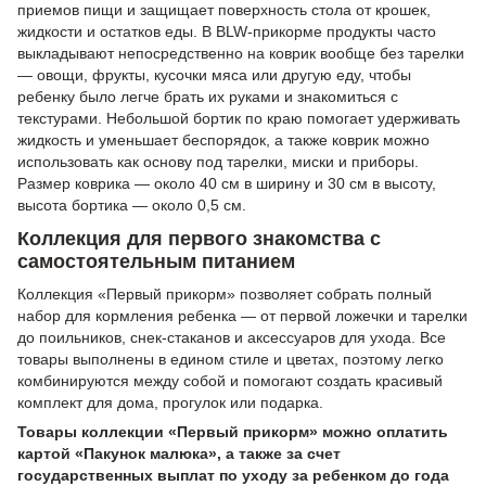
приемов пищи и защищает поверхность стола от крошек,
жидкости и остатков еды. В BLW-прикорме продукты часто
выкладывают непосредственно на коврик вообще без тарелки
— овощи, фрукты, кусочки мяса или другую еду, чтобы
ребенку было легче брать их руками и знакомиться с
текстурами. Небольшой бортик по краю помогает удерживать
жидкость и уменьшает беспорядок, а также коврик можно
использовать как основу под тарелки, миски и приборы.
Размер коврика — около 40 см в ширину и 30 см в высоту,
высота бортика — около 0,5 см.
Коллекция для первого знакомства с
самостоятельным питанием
Коллекция «Первый прикорм» позволяет собрать полный
набор для кормления ребенка — от первой ложечки и тарелки
до поильников, снек-стаканов и аксессуаров для ухода. Все
товары выполнены в едином стиле и цветах, поэтому легко
комбинируются между собой и помогают создать красивый
комплект для дома, прогулок или подарка.
Товары коллекции «Первый прикорм» можно оплатить
картой «Пакунок малюка», а также за счет
государственных выплат по уходу за ребенком до года