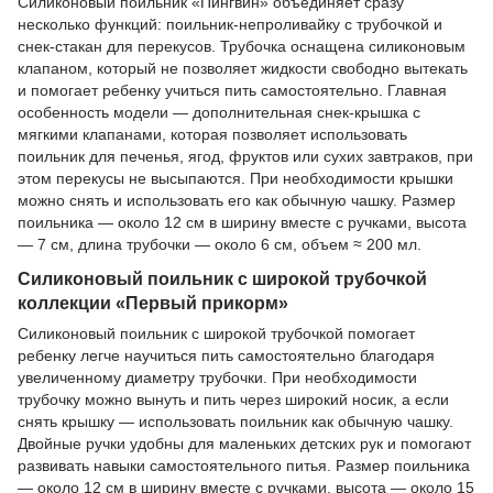
Силиконовый поильник «Пингвин» объединяет сразу
несколько функций: поильник-непроливайку с трубочкой и
снек-стакан для перекусов. Трубочка оснащена силиконовым
клапаном, который не позволяет жидкости свободно вытекать
и помогает ребенку учиться пить самостоятельно. Главная
особенность модели — дополнительная снек-крышка с
мягкими клапанами, которая позволяет использовать
поильник для печенья, ягод, фруктов или сухих завтраков, при
этом перекусы не высыпаются. При необходимости крышки
можно снять и использовать его как обычную чашку. Размер
поильника — около 12 см в ширину вместе с ручками, высота
— 7 см, длина трубочки — около 6 см, объем ≈ 200 мл.
Силиконовый поильник с широкой трубочкой
коллекции «Первый прикорм»
Силиконовый поильник с широкой трубочкой помогает
ребенку легче научиться пить самостоятельно благодаря
увеличенному диаметру трубочки. При необходимости
трубочку можно вынуть и пить через широкий носик, а если
снять крышку — использовать поильник как обычную чашку.
Двойные ручки удобны для маленьких детских рук и помогают
развивать навыки самостоятельного питья. Размер поильника
— около 12 см в ширину вместе с ручками, высота — около 15