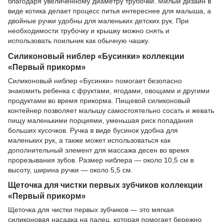
благодаря увеличенному диаметру трубочки. Милый дизайн в
виде котика делает процесс питья интереснее для малыша, а
двойные ручки удобны для маленьких детских рук. При
необходимости трубочку и крышку можно снять и
использовать поильник как обычную чашку.
Силиконовый ниблер «Бусинки» коллекции
«Первый прикорм»
Силиконовый ниблер «Бусинки» помогает безопасно
знакомить ребенка с фруктами, ягодами, овощами и другими
продуктами во время прикорма. Пищевой силиконовый
контейнер позволяет малышу самостоятельно сосать и жевать
пищу маленькими порциями, уменьшая риск попадания
больших кусочков. Ручка в виде бусинок удобна для
маленьких рук, а также может использоваться как
дополнительный элемент для массажа десен во время
прорезывания зубов. Размер ниблера — около 10,5 см в
высоту, ширина ручки — около 5,5 см.
Щеточка для чистки первых зубчиков коллекции
«Первый прикорм»
Щеточка для чистки первых зубчиков — это мягкая
силиконовая насадка на палец, которая помогает бережно