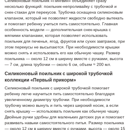
Силиконовый поильник «Пингвин» объединяет сразу
несколько функций: поильник-непроливайку с трубочкой и
снек-стакан для перекусов. Трубочка оснащена силиконовым
клапаном, который не позволяет жидкости свободно вытекать
и помогает ребенку учиться пить самостоятельно. Главная
особенность модели — дополнительная снек-крышка с
мягкими клапанами, которая позволяет использовать
поильник для печенья, ягод, фруктов или сухих завтраков, при
этом перекусы не высыпаются. При необходимости крышки
можно снять и использовать его как обычную чашку. Размер
поильника — около 12 см в ширину вместе с ручками, высота
— 7 см, длина трубочки — около 6 см, объем ≈ 200 мл.
Силиконовый поильник с широкой трубочкой
коллекции «Первый прикорм»
Силиконовый поильник с широкой трубочкой помогает
ребенку легче научиться пить самостоятельно благодаря
увеличенному диаметру трубочки. При необходимости
трубочку можно вынуть и пить через широкий носик, а если
снять крышку — использовать поильник как обычную чашку.
Двойные ручки удобны для маленьких детских рук и помогают
развивать навыки самостоятельного питья. Размер поильника
— около 12 см в ширину вместе с ручками, высота — около 15