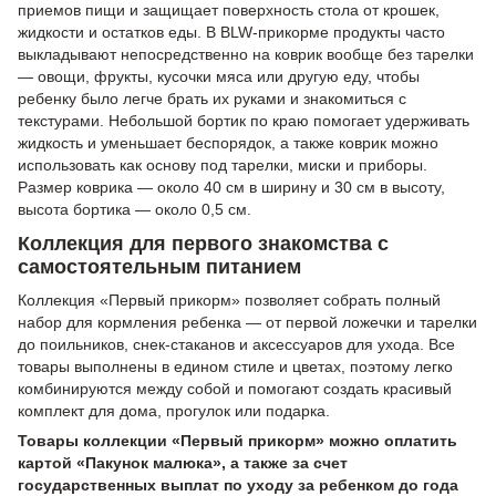
приемов пищи и защищает поверхность стола от крошек,
жидкости и остатков еды. В BLW-прикорме продукты часто
выкладывают непосредственно на коврик вообще без тарелки
— овощи, фрукты, кусочки мяса или другую еду, чтобы
ребенку было легче брать их руками и знакомиться с
текстурами. Небольшой бортик по краю помогает удерживать
жидкость и уменьшает беспорядок, а также коврик можно
использовать как основу под тарелки, миски и приборы.
Размер коврика — около 40 см в ширину и 30 см в высоту,
высота бортика — около 0,5 см.
Коллекция для первого знакомства с
самостоятельным питанием
Коллекция «Первый прикорм» позволяет собрать полный
набор для кормления ребенка — от первой ложечки и тарелки
до поильников, снек-стаканов и аксессуаров для ухода. Все
товары выполнены в едином стиле и цветах, поэтому легко
комбинируются между собой и помогают создать красивый
комплект для дома, прогулок или подарка.
Товары коллекции «Первый прикорм» можно оплатить
картой «Пакунок малюка», а также за счет
государственных выплат по уходу за ребенком до года