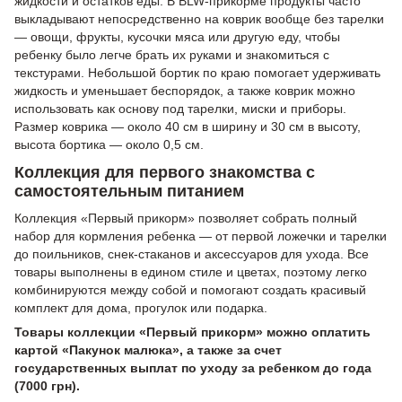
жидкости и остатков еды. В BLW-прикорме продукты часто
выкладывают непосредственно на коврик вообще без тарелки
— овощи, фрукты, кусочки мяса или другую еду, чтобы
ребенку было легче брать их руками и знакомиться с
текстурами. Небольшой бортик по краю помогает удерживать
жидкость и уменьшает беспорядок, а также коврик можно
использовать как основу под тарелки, миски и приборы.
Размер коврика — около 40 см в ширину и 30 см в высоту,
высота бортика — около 0,5 см.
Коллекция для первого знакомства с
самостоятельным питанием
Коллекция «Первый прикорм» позволяет собрать полный
набор для кормления ребенка — от первой ложечки и тарелки
до поильников, снек-стаканов и аксессуаров для ухода. Все
товары выполнены в едином стиле и цветах, поэтому легко
комбинируются между собой и помогают создать красивый
комплект для дома, прогулок или подарка.
Товары коллекции «Первый прикорм» можно оплатить
картой «Пакунок малюка», а также за счет
государственных выплат по уходу за ребенком до года
(7000 грн).