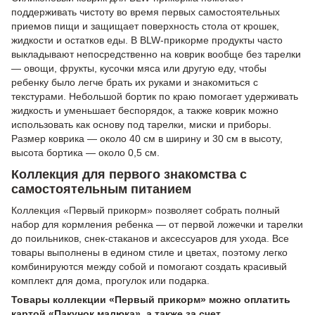
поддерживать чистоту во время первых самостоятельных
приемов пищи и защищает поверхность стола от крошек,
жидкости и остатков еды. В BLW-прикорме продукты часто
выкладывают непосредственно на коврик вообще без тарелки
— овощи, фрукты, кусочки мяса или другую еду, чтобы
ребенку было легче брать их руками и знакомиться с
текстурами. Небольшой бортик по краю помогает удерживать
жидкость и уменьшает беспорядок, а также коврик можно
использовать как основу под тарелки, миски и приборы.
Размер коврика — около 40 см в ширину и 30 см в высоту,
высота бортика — около 0,5 см.
Коллекция для первого знакомства с
самостоятельным питанием
Коллекция «Первый прикорм» позволяет собрать полный
набор для кормления ребенка — от первой ложечки и тарелки
до поильников, снек-стаканов и аксессуаров для ухода. Все
товары выполнены в едином стиле и цветах, поэтому легко
комбинируются между собой и помогают создать красивый
комплект для дома, прогулок или подарка.
Товары коллекции «Первый прикорм» можно оплатить
картой «Пакунок малюка», а также за счет