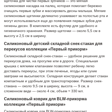
Щеточка для чистки первых зубчиков — это мягкая
силиконовая насадка на палец, которая помогает бережно
очищать первые зубки и массировать десны малыша. Мягкие
силиконовые щетинки деликатно ухаживают за полостью рта и
могут использоваться еще до появления первых зубов для
гигиены десен. В комплекте есть футляр для удобного и
гигиеничного хранения. Размер щеточки — около 5,5 см в
высоту и 2,5 см в ширину.
Силиконовый детский складной снек-стакан для
перекусов коллекции «Первый прикорм»
Силиконовый складной снек-стакан — удобное решение для
перекусов дома, на прогулке или в дороге. Специальная
крышка с мягкими клапанами позволяет ребенку легко
доставать перекусы, при этом печенье, ягоды или сухие
завтраки не высыпаются. Складная конструкция делает стакан
компактным и удобным для транспортировки. Размер снек-
стакана — около 9,5 см в ширину, высота — 9 см, в
сложенном виде — около 4 см, объем ≈ 330 мл.
Силиконовый коврик для BLW-прикорма
коллекции «Первый прикорм»
Силиконовый коврик для BLW-прикорма помогает