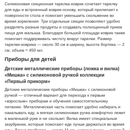
Силиконовая секционная тарелка-коврик сочетает тарелку
для еды и встроенный коврик-основу, который прилипает к
поверхности стола и помогает уменьшить скольжение во
время кормления. Три отдельные секции позволяют удобно
разделять разные продукты и создавать полноценный прием
пищи для малыша. Благодаря большой площади коврик также
помогает поддерживать чистоту вокруг тарелки. Размер
тарелки-коврика — около 30 см в ширину, высота бортика — 2
см, объем ≈ 450 мл.
Приборы для детей
Детские металлические приборы (ложка и вилка)
«Мишка» с силиконовой ручкой коллекции
«Первый прикорм»
Детские металлические приборы «Мишка» с силиконовой
ручкой — отличный вариант для перехода к первым
«взрослым» приборам и обучения самостоятельному
питанию. Металлическая часть помогает удобно набирать и
накалывать еду, а мягкая силиконовая ручка комфортно лежит
в маленькой руке и не скользит. Вилка имеет специальные
зазубринки, которые помогают еде лучше держаться во время
еды. Длина приборов — около 11 см, ширина ручки — около 3