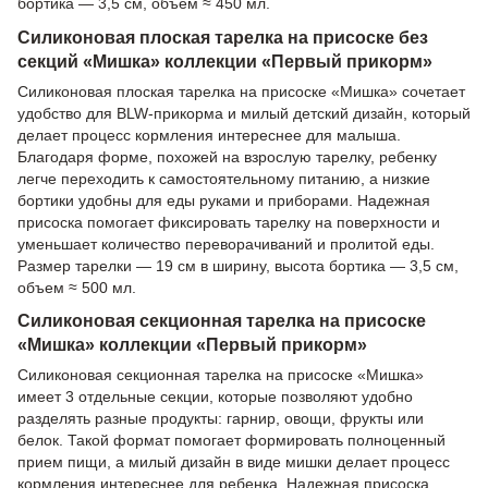
бортика — 3,5 см, объем ≈ 450 мл.
Силиконовая плоская тарелка на присоске без
секций «Мишка» коллекции «Первый прикорм»
Силиконовая плоская тарелка на присоске «Мишка» сочетает
удобство для BLW-прикорма и милый детский дизайн, который
делает процесс кормления интереснее для малыша.
Благодаря форме, похожей на взрослую тарелку, ребенку
легче переходить к самостоятельному питанию, а низкие
бортики удобны для еды руками и приборами. Надежная
присоска помогает фиксировать тарелку на поверхности и
уменьшает количество переворачиваний и пролитой еды.
Размер тарелки — 19 см в ширину, высота бортика — 3,5 см,
объем ≈ 500 мл.
Силиконовая секционная тарелка на присоске
«Мишка» коллекции «Первый прикорм»
Силиконовая секционная тарелка на присоске «Мишка»
имеет 3 отдельные секции, которые позволяют удобно
разделять разные продукты: гарнир, овощи, фрукты или
белок. Такой формат помогает формировать полноценный
прием пищи, а милый дизайн в виде мишки делает процесс
кормления интереснее для ребенка. Надежная присоска