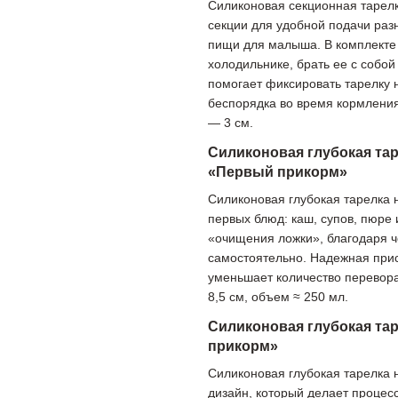
Силиконовая секционная тарелк
секции для удобной подачи раз
пищи для малыша. В комплекте 
холодильнике, брать ее с собо
помогает фиксировать тарелку 
беспорядка во время кормления
— 3 см.
Силиконовая глубокая тар
«Первый прикорм»
Силиконовая глубокая тарелка 
первых блюд: каш, супов, пюре
«очищения ложки», благодаря че
самостоятельно. Надежная прис
уменьшает количество перевора
8,5 см, объем ≈ 250 мл.
Силиконовая глубокая та
прикорм»
Силиконовая глубокая тарелка 
дизайн, который делает процес