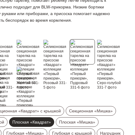
ослую тарелку, помогает ребенку легче переходить к
лично подходит для BLW-прикорма. Низкие бортики
 руками или приборами, а присоска помогает надежно
ть беспорядок во время кормления.
ционная «Квадрат» с крышкой
Секционная «Мишка»
ой
Плоская «Квадрат»
Плоская «Мишка»
Глубокая «Мишка»
Глубокая с крышкой
Нагрудник