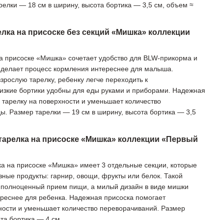
релки — 18 см в ширину, высота бортика — 3,5 см, объем ≈
лка на присоске без секций «Мишка» коллекции
а присоске «Мишка» сочетает удобство для BLW-прикорма и
 делает процесс кормления интереснее для малыша.
зрослую тарелку, ребенку легче переходить к
изкие бортики удобны для еды руками и приборами. Надежная
 тарелку на поверхности и уменьшает количество
ы. Размер тарелки — 19 см в ширину, высота бортика — 3,5
тарелка на присоске «Мишка» коллекции «Первый
а на присоске «Мишка» имеет 3 отдельные секции, которые
зные продукты: гарнир, овощи, фрукты или белок. Такой
полноценный прием пищи, а милый дизайн в виде мишки
реснее для ребенка. Надежная присоска помогает
ности и уменьшает количество переворачиваний. Размер
та бортика — 4 см.