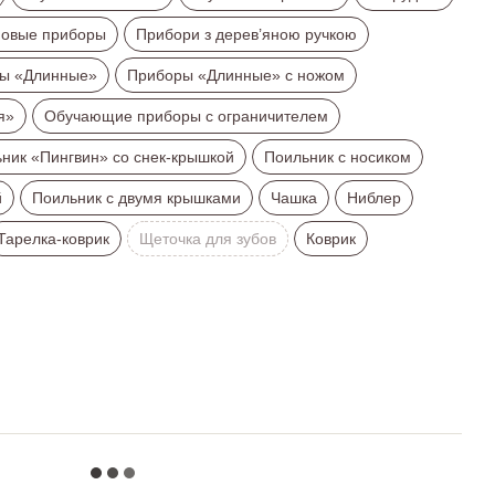
новые приборы
Прибори з дерев’яною ручкою
ы «Длинные»
Приборы «Длинные» с ножом
я»
Обучающие приборы с ограничителем
ник «Пингвин» со снек-крышкой
Поильник с носиком
й
Поильник с двумя крышками
Чашка
Ниблер
Тарелка-коврик
Щеточка для зубов
Коврик