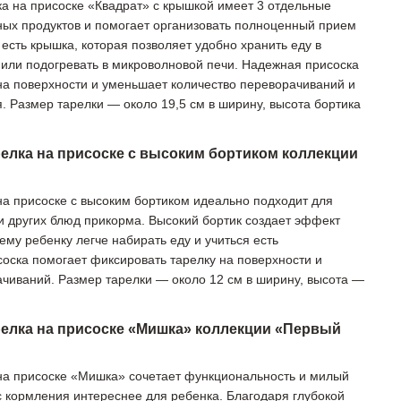
а на присоске «Квадрат» с крышкой имеет 3 отдельные
ных продуктов и помогает организовать полноценный прием
есть крышка, которая позволяет удобно хранить еду в
й или подогревать в микроволновой печи. Надежная присоска
на поверхности и уменьшает количество переворачиваний и
. Размер тарелки — около 19,5 см в ширину, высота бортика
елка на присоске с высоким бортиком коллекции
на присоске с высоким бортиком идеально подходит для
 и других блюд прикорма. Высокий бортик создает эффект
му ребенку легче набирать еду и учиться есть
оска помогает фиксировать тарелку на поверхности и
чиваний. Размер тарелки — около 12 см в ширину, высота —
релка на присоске «Мишка» коллекции «Первый
на присоске «Мишка» сочетает функциональность и милый
с кормления интереснее для ребенка. Благодаря глубокой