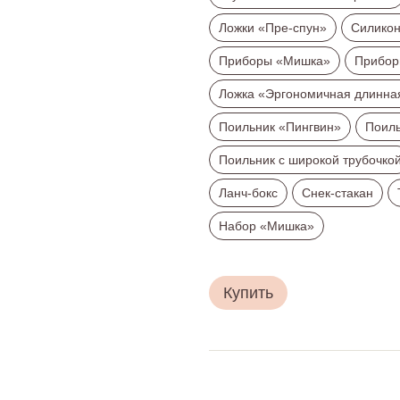
Ложки «Пре-спун»
Силико
Приборы «Мишка»
Прибор
Ложка «Эргономичная длинна
Поильник «Пингвин»
Поиль
Поильник с широкой трубочко
Ланч-бокс
Снек-стакан
Набор «Мишка»
Купить