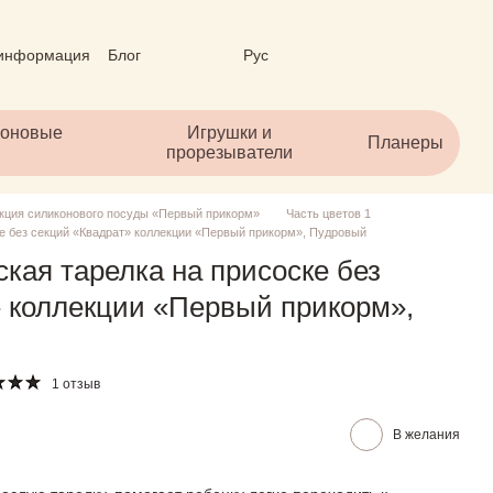
 информация
Блог
Рус
личный договор (ОФЕРТА)
коновые
Игрушки и
Планеры
прорезыватели
кция силиконового посуды «Первый прикорм»
Часть цветов 1
ке без секций «Квадрат» коллекции «Первый прикорм», Пудровый
кая тарелка на присоске без
» коллекции «Первый прикорм»,
1 отзыв
В желания