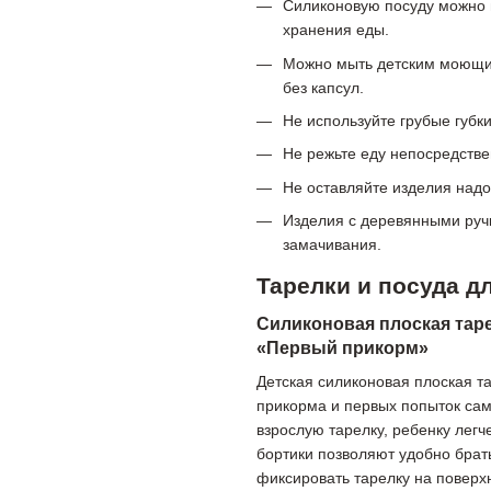
Силиконовую посуду можно 
хранения еды.
Можно мыть детским моющим
без капсул.
Не используйте грубые губк
Не режьте еду непосредстве
Не оставляйте изделия над
Изделия с деревянными ручк
замачивания.
Тарелки и посуда д
Силиконовая плоская таре
«Первый прикорм»
Детская силиконовая плоская т
прикорма и первых попыток сам
взрослую тарелку, ребенку легч
бортики позволяют удобно брат
фиксировать тарелку на поверх