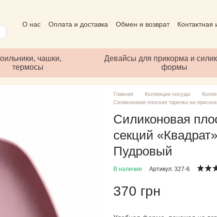
О нас
Оплата и доставка
Обмен и возврат
Контактная
Пользовательское соглашение
Отзывы о магазине
Пуб
оильники, чашки,
Девайсы для прикорма и сили
термосы
формы
Главная
Коллекции посуды
Колле
Силиконовая плоская тарелка на присос
Силиконовая плос
секций «Квадрат
Пудровый
В наличии
Артикул: 327-6
370 грн