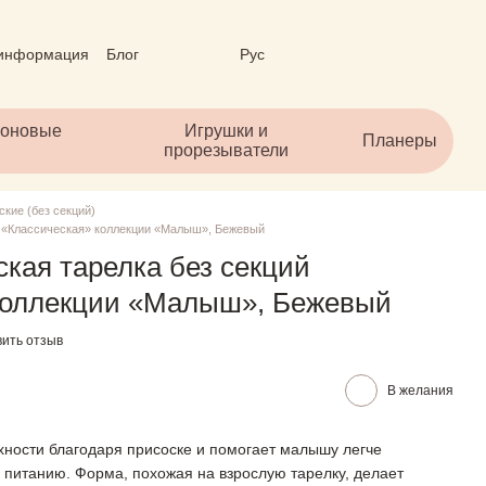
 информация
Блог
Рус
личный договор (ОФЕРТА)
коновые
Игрушки и
Планеры
прорезыватели
ские (без секций)
й «Классическая» коллекции «Малыш», Бежевый
кая тарелка без секций
коллекции «Малыш», Бежевый
вить отзыв
В желания
ности благодаря присоске и помогает малышу легче
 питанию. Форма, похожая на взрослую тарелку, делает