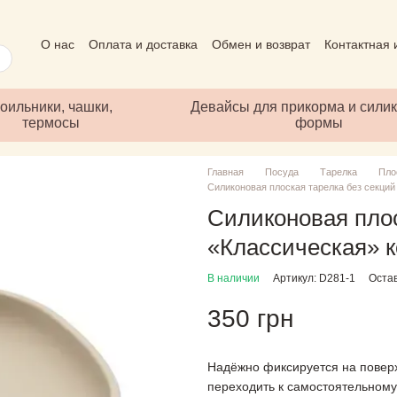
О нас
Оплата и доставка
Обмен и возврат
Контактная
Пользовательское соглашение
Отзывы о магазине
Пуб
оильники, чашки,
Девайсы для прикорма и сили
термосы
формы
Главная
Посуда
Тарелка
Пло
Силиконовая плоская тарелка без секци
Силиконовая плос
«Классическая» 
В наличии
Артикул: D281-1
Оста
350 грн
Надёжно фиксируется на поверх
переходить к самостоятельному