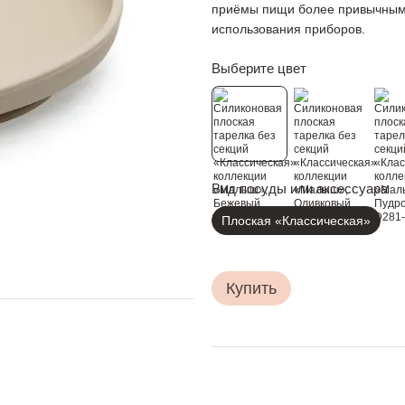
приёмы пищи более привычными
использования приборов.
Выберите цвет
Вид посуды или аксессуара
Плоская «Классическая»
Купить