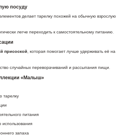
слую посуду
элементов делает тарелку похожей на обычную взрослую
гически легче переходить к самостоятельному питанию.
сации
й присоской
, которая помогает лучше удерживать её на
ество случайных переворачиваний и рассыпания пищи.
оллекции «Малыш»
ю тарелку
ции
оятельного питания
о использования
роннего запаха