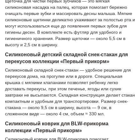
Щеточка для чистки первых зубчиков — это мягкая
силиконовая насадка на палец, которая помогает бережно
очищать первые зубки и массировать десны малыша. Мягкие
силиконовые щетинки деликатно ухаживают за полостью рта и
могут использоваться еще до появления первых зубов для
гигиены десен. В комплекте есть футляр для удобного и
гигиеничного хранения. Размер щеточки — около 5,5 см в
высоту и 2,5 см в ширину.
Силиконовый детский складной снек-стакан для
перекусов коллекции «Первый прикорм»
Силиконовый складной снек-стакан — удобное решение для
перекусов дома, на прогулке или в дороге. Специальная
крышка с мягкими клапанами позволяет ребенку легко
доставать перекусы, при этом печенье, ягоды или сухие
завтраки не высыпаются. Складная конструкция делает стакан
компактным и удобным для транспортировки. Размер снек-
стакана — около 9,5 см в ширину, высота — 9 см, в
сложенном виде — около 4 см, объем ≈ 330 мл.
Силиконовый коврик для BLW-прикорма
коллекции «Первый прикорм»
Силиконовый коврик для BLW-прикорма помогает