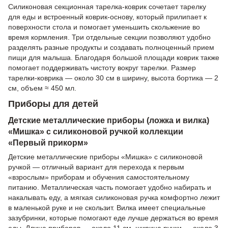
Силиконовая секционная тарелка-коврик сочетает тарелку
для еды и встроенный коврик-основу, который прилипает к
поверхности стола и помогает уменьшить скольжение во
время кормления. Три отдельные секции позволяют удобно
разделять разные продукты и создавать полноценный прием
пищи для малыша. Благодаря большой площади коврик также
помогает поддерживать чистоту вокруг тарелки. Размер
тарелки-коврика — около 30 см в ширину, высота бортика — 2
см, объем ≈ 450 мл.
Приборы для детей
Детские металлические приборы (ложка и вилка)
«Мишка» с силиконовой ручкой коллекции
«Первый прикорм»
Детские металлические приборы «Мишка» с силиконовой
ручкой — отличный вариант для перехода к первым
«взрослым» приборам и обучения самостоятельному
питанию. Металлическая часть помогает удобно набирать и
накалывать еду, а мягкая силиконовая ручка комфортно лежит
в маленькой руке и не скользит. Вилка имеет специальные
зазубринки, которые помогают еде лучше держаться во время
еды. Длина приборов — около 11 см, ширина ручки — около 3