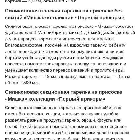
бортика — 3,5 см, объем ≈ 450 мл.
Силиконовая плоская тарелка на присоске без
секций «Мишка» коллекции «Первый прикорм»
Силиконовая плоская тарелка на присоске «Мишка» сочетает
удобство для BLW-прикорма и милый детский дизайн, который
делает процесс кормления интереснее для малыша.
Благодаря форме, похожей на взрослую тарелку, ребенку
легче переходить к самостоятельному питанию, а низкие
бортики удобны для еды руками и приборами. Надежная
присоска помогает фиксировать тарелку на поверхности и
уменьшает количество переворачиваний и пролитой еды.
Размер тарелки — 19 см в ширину, высота бортика — 3,5 см,
объем ≈ 500 мл.
Силиконовая секционная тарелка на присоске
«Мишка» коллекции «Первый прикорм»
Силиконовая секционная тарелка на присоске «Мишка»
имеет 3 отдельные секции, которые позволяют удобно
разделять разные продукты: гарнир, овощи, фрукты или
белок. Такой формат помогает формировать полноценный
прием пищи, а милый дизайн в виде мишки делает процесс
кормления интереснее для ребенка. Надежная присоска