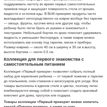
поддерживать чистоту во время первых самостоятельных
приемов пищи и защищает поверхность стола от крошек,
жидкости и остатков еды. В BLW-прикорме продукты часто
выкладывают непосредственно на коврик вообще без тарелки
— овощи, фрукты, кусочки мяса или другую еду, чтобы
ребенку было легче брать их руками и знакомиться с
текстурами. Небольшой бортик по краю помогает удерживать
жидкость и уменьшает беспорядок, а также коврик можно
использовать как основу под тарелки, миски и приборы.
Размер коврика — около 40 см в ширину и 30 см в высоту,
высота бортика — около 0,5 см.
Коллекция для первого знакомства с
самостоятельным питанием
Коллекция «Первый прикорм» позволяет собрать полный
набор для кормления ребенка — от первой ложечки и тарелки
до поильников, снек-стаканов и аксессуаров для ухода. Все
товары выполнены в едином стиле и цветах, поэтому легко
комбинируются между собой и помогают создать красивый
комплект для дома, прогулок или подарка.
Товары коллекции «Первый прикорм» можно оплатить
картой «Пакунок малюка», а также за счет