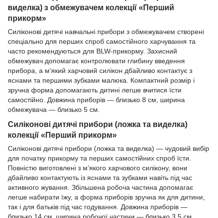
виделка) з обмежувачем колекції «Перший
прикорм»
Силіконові дитячі навчальні прибори з обмежувачем створені
спеціально для перших спроб самостійного харчування та
часто рекомендуються для BLW-прикорму. Захисний
обмежувач допомагає контролювати глибину введення
прибора, а м’який харчовий силікон дбайливо контактує з
яснами та першими зубками малюка. Компактний розмір і
зручна форма допомагають дитині легше вчитися їсти
самостійно. Довжина приборів — близько 8 см, ширина
обмежувача — близько 5 см.
Силіконові дитячі прибори (ложка та виделка)
колекції «Перший прикорм»
Силіконові дитячі прибори (ложка та виделка) — чудовий вибір
для початку прикорму та перших самостійних спроб їсти.
Повністю виготовлені з м’якого харчового силікону, вони
дбайливо контактують із яснами та зубками навіть під час
активного жування. Збільшена робоча частина допомагає
легше набирати їжу, а форма приборів зручна як для дитини,
так і для батьків під час годування. Довжина приборів —
близько 14 см, ширина робочої частини — близько 3,5 см.