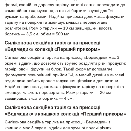
формі, схожій на дорослу тарілку, дитині легше переходити до
самостійного харчування, а низькі бортики зручні для їжі
руками та приборами. Надійна присоска допомагає фіксувати
тарілку на поверхні та зменшує кількість перевертань і
розлитої їжі. Розмір тарілки — 19 см завширшки, висота
бортика — 3,5 см, об’єм ≈ 500 мл.
Силіконова секційна тарілка на присосці
«Ведмедик» колекції «Перший прикорм»
Силіконова секційна тарілка на присосці «Ведмедик» має 3
окремі відділи, що дозволяють зручно розділяти різні продукти:
гарнір, овочі, фрукти чи білок. Такий формат допомагає
формувати повноцінний прийом їжі, а милий дизайн у вигляді
ведмедика робить процес годування цікавішим для дитини.
Надійна присоска допомагає фіксувати тарілку на поверхні та
зменшує кількість перевертань. Розмір тарілки — 20 см
завширшки, висота бортика — 4 см.
Силіконова секційна тарілка на присосці
«Ведмедик» з кришкою колекції «Перший прикорм»
Силіконова секційна тарілка на присосці «Ведмедик» з
кришкою має 3 окремі відділи для зручної подачі різних