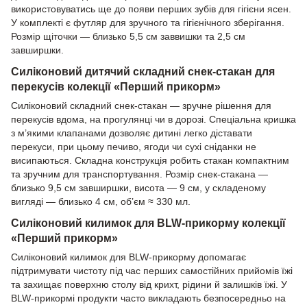
використовуватись ще до появи перших зубів для гігієни ясен.
У комплекті є футляр для зручного та гігієнічного зберігання.
Розмір щіточки — близько 5,5 см заввишки та 2,5 см
завширшки.
Силіконовий дитячий складний снек-стакан для
перекусів колекції «Перший прикорм»
Силіконовий складний снек-стакан — зручне рішення для
перекусів вдома, на прогулянці чи в дорозі. Спеціальна кришка
з м’якими клапанами дозволяє дитині легко діставати
перекуси, при цьому печиво, ягоди чи сухі сніданки не
висипаються. Складна конструкція робить стакан компактним
та зручним для транспортування. Розмір снек-стакана —
близько 9,5 см завширшки, висота — 9 см, у складеному
вигляді — близько 4 см, об’єм ≈ 330 мл.
Силіконовий килимок для BLW-прикорму колекції
«Перший прикорм»
Силіконовий килимок для BLW-прикорму допомагає
підтримувати чистоту під час перших самостійних прийомів їжі
та захищає поверхню столу від крихт, рідини й залишків їжі. У
BLW-прикормі продукти часто викладають безпосередньо на