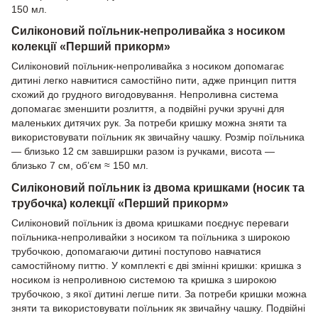
150 мл.
Силіконовий поїльник-непроливайка з носиком
колекції «Перший прикорм»
Силіконовий поїльник-непроливайка з носиком допомагає
дитині легко навчитися самостійно пити, адже принцип пиття
схожий до грудного вигодовування. Непроливна система
допомагає зменшити розлиття, а подвійні ручки зручні для
маленьких дитячих рук. За потреби кришку можна зняти та
використовувати поїльник як звичайну чашку. Розмір поїльника
— близько 12 см завширшки разом із ручками, висота —
близько 7 см, об’єм ≈ 150 мл.
Силіконовий поїльник із двома кришками (носик та
трубочка) колекції «Перший прикорм»
Силіконовий поїльник із двома кришками поєднує переваги
поїльника-непроливайки з носиком та поїльника з широкою
трубочкою, допомагаючи дитині поступово навчатися
самостійному питтю. У комплекті є дві змінні кришки: кришка з
носиком із непроливною системою та кришка з широкою
трубочкою, з якої дитині легше пити. За потреби кришки можна
зняти та використовувати поїльник як звичайну чашку. Подвійні