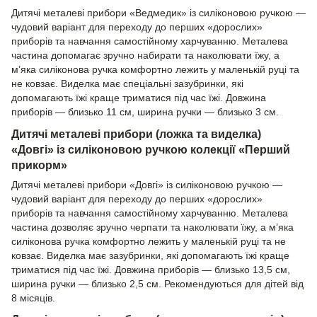
Дитячі металеві прибори «Ведмедик» із силіконовою ручкою —
чудовий варіант для переходу до перших «дорослих»
приборів та навчання самостійному харчуванню. Металева
частина допомагає зручно набирати та наколювати їжу, а
м’яка силіконова ручка комфортно лежить у маленькій руці та
не ковзає. Виделка має спеціальні зазубринки, які
допомагають їжі краще триматися під час їжі. Довжина
приборів — близько 11 см, ширина ручки — близько 3 см.
Дитячі металеві прибори (ложка та виделка)
«Довгі» із силіконовою ручкою колекції «Перший
прикорм»
Дитячі металеві прибори «Довгі» із силіконовою ручкою —
чудовий варіант для переходу до перших «дорослих»
приборів та навчання самостійному харчуванню. Металева
частина дозволяє зручно черпати та наколювати їжу, а м’яка
силіконова ручка комфортно лежить у маленькій руці та не
ковзає. Виделка має зазубринки, які допомагають їжі краще
триматися під час їжі. Довжина приборів — близько 13,5 см,
ширина ручки — близько 2,5 см. Рекомендуються для дітей від
8 місяців.