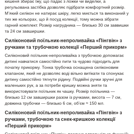
кишеня збирає їжу, що падає з ложки чи виделки, а
регульована застібка дозволяє підібрати комфортний розмір.
М’який силікон не натирає шкіру, легко миється та виконаний у
тих же кольорах, що й посуд колекції, тому можна зібрати
гарний комплект. Розмір нагрудника — близько 30 см заввишки
та 24 см завширшки.
Силіконовий поїльник-непроливайка «Пінгвін» з
ручками та трубочкою колекції «Перший прикорм»
Силіконовий поїльник-непроливайка з трубочкою допомагає
дитині навчатися самостійно пити та чудово підходить для
початку прикорму. Тонка трубочка оснащена силіконовим
клапаном, який не дозволяє воді вільно витікати та спонукає
дитину самостійно тягнути рідину. Подвійні ручки зручні для
маленьких рук, а за потреби кришку можна зняти та
використовувати поїльник як чашку. Розмір поїльника —
близько 12 см завширшки разом із ручками, висота — 7 см,
довжина трубочки — близько 6 см, об’єм ≈ 150 мл.
Силіконовий поїльник-непроливайка «Пінгвін» з
ручками, трубочкою та снек-кришкою колекції
«Перший прикорм»
Силіконовий поїльник «Пінгвін» поєднує одразу кілька функцій: