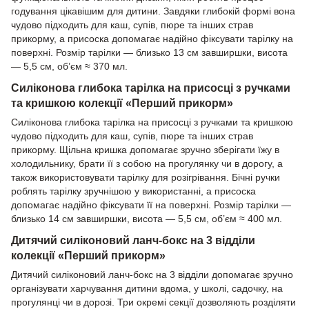
годування цікавішим для дитини. Завдяки глибокій формі вона
чудово підходить для каш, супів, пюре та інших страв
прикорму, а присоска допомагає надійно фіксувати тарілку на
поверхні. Розмір тарілки — близько 13 см завширшки, висота
— 5,5 см, об’єм ≈ 370 мл.
Силіконова глибока тарілка на присосці з ручками
та кришкою колекції «Перший прикорм»
Силіконова глибока тарілка на присосці з ручками та кришкою
чудово підходить для каш, супів, пюре та інших страв
прикорму. Щільна кришка допомагає зручно зберігати їжу в
холодильнику, брати її з собою на прогулянку чи в дорогу, а
також використовувати тарілку для розігрівання. Бічні ручки
роблять тарілку зручнішою у використанні, а присоска
допомагає надійно фіксувати її на поверхні. Розмір тарілки —
близько 14 см завширшки, висота — 5,5 см, об’єм ≈ 400 мл.
Дитячий силіконовий ланч-бокс на 3 відділи
колекції «Перший прикорм»
Дитячий силіконовий ланч-бокс на 3 відділи допомагає зручно
організувати харчування дитини вдома, у школі, садочку, на
прогулянці чи в дорозі. Три окремі секції дозволяють розділяти