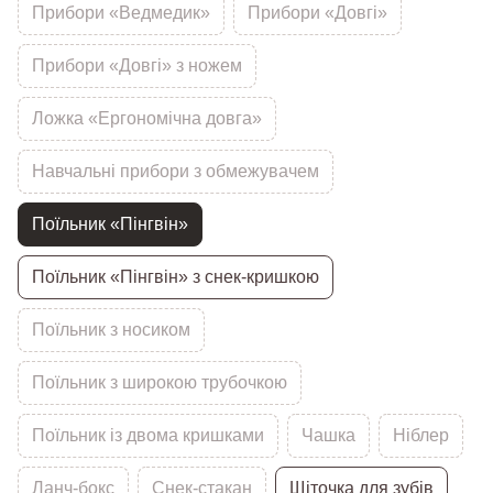
Прибори «Ведмедик»
Прибори «Довгі»
Прибори «Довгі» з ножем
Ложка «Ергономічна довга»
Навчальні прибори з обмежувачем
Поїльник «Пінгвін»
Поїльник «Пінгвін» з снек-кришкою
Поїльник з носиком
Поїльник з широкою трубочкою
Поїльник із двома кришками
Чашка
Ніблер
Ланч-бокс
Снек-стакан
Щіточка для зубів