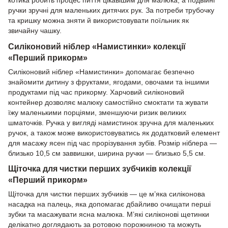
ручки зручні для маленьких дитячих рук. За потреби трубочку
та кришку можна зняти й використовувати поїльник як
звичайну чашку.
Силіконовий ніблер «Намистинки» колекції
«Перший прикорм»
Силіконовий ніблер «Намистинки» допомагає безпечно
знайомити дитину з фруктами, ягодами, овочами та іншими
продуктами під час прикорму. Харчовий силіконовий
контейнер дозволяє малюку самостійно смоктати та жувати
їжу маленькими порціями, зменшуючи ризик великих
шматочків. Ручка у вигляді намистинок зручна для маленьких
ручок, а також може використовуватись як додатковий елемент
для масажу ясен під час прорізування зубів. Розмір ніблера —
близько 10,5 см заввишки, ширина ручки — близько 5,5 см.
Щіточка для чистки перших зубчиків колекції
«Перший прикорм»
Щіточка для чистки перших зубчиків — це м’яка силіконова
насадка на палець, яка допомагає дбайливо очищати перші
зубки та масажувати ясна малюка. М’які силіконові щетинки
делікатно доглядають за ротовою порожниною та можуть