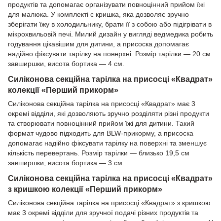
продуктів та допомагає організувати повноцінний прийом їжі
для малюка. У комплекті є кришка, яка дозволяє зручно
зберігати їжу в холодильнику, брати її з собою або підігрівати в
мікрохвильовій печі. Милий дизайн у вигляді ведмедика робить
годування цікавішим для дитини, а присоска допомагає
надійно фіксувати тарілку на поверхні. Розмір тарілки — 20 см
завширшки, висота бортика — 4 см.
Силіконова секційна тарілка на присосці «Квадрат»
колекції «Перший прикорм»
Силіконова секційна тарілка на присосці «Квадрат» має 3
окремі відділи, які дозволяють зручно розділяти різні продукти
та створювати повноцінний прийом їжі для дитини. Такий
формат чудово підходить для BLW-прикорму, а присоска
допомагає надійно фіксувати тарілку на поверхні та зменшує
кількість перевертань. Розмір тарілки — близько 19,5 см
завширшки, висота бортика — 3 см.
Силіконова секційна тарілка на присосці «Квадрат»
з кришкою колекції «Перший прикорм»
Силіконова секційна тарілка на присосці «Квадрат» з кришкою
має 3 окремі відділи для зручної подачі різних продуктів та