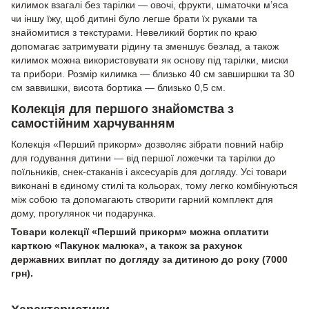
килимок взагалі без тарілки — овочі, фрукти, шматочки м’яса
чи іншу їжу, щоб дитині було легше брати їх руками та
знайомитися з текстурами. Невеликий бортик по краю
допомагає затримувати рідину та зменшує безлад, а також
килимок можна використовувати як основу під тарілки, миски
та прибори. Розмір килимка — близько 40 см завширшки та 30
см заввишки, висота бортика — близько 0,5 см.
Колекція для першого знайомства з
самостійним харчуванням
Колекція «Перший прикорм» дозволяє зібрати повний набір
для годування дитини — від першої ложечки та тарілки до
поїльників, снек-стаканів і аксесуарів для догляду. Усі товари
виконані в єдиному стилі та кольорах, тому легко комбінуються
між собою та допомагають створити гарний комплект для
дому, прогулянок чи подарунка.
Товари колекції «Перший прикорм» можна оплатити
карткою «Пакунок малюка», а також за рахунок
державних виплат по догляду за дитиною до року (7000
грн).