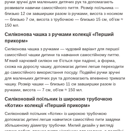
ручки зручні для маленьких дитячих рук та допомагають
розвивати навички самостійного пиття. Розмір поїльника —
близько 12 см завширшки разом із ручками, висота з носиком
— близько 7 см, висота з трубочкою — близько 15 см, об’єм ≈
150 мл.
Силіконова чашка з ручками колекції «Перший
прикорм»
Силіконова чашка з ручками — чудовий варіант для першої
самостійної чашки дитини та навчання самостійному питтю.
М’який харчовий силікон не б’ється при падінні, а форма,
схожа на дорослу чашку, допомагає дитині легше переходити
до самостійного використання посуду. Подвійні ручки зручні
для маленьких дитячих рук та допомагають впевнено тримати
чашку. Розмір чашки — близько 11 см завширшки разом із
ручками, висота — 7 см, об’єм ≈ 150 мл.
Силіконовий поїльник із широкою трубочкою
«Котик» колекції «Перший прикорм»
Силіконовий поїльник «Котик» із широкою трубочкою
допомагає дитині легше навчитися самостійно пити завдяки
збільшеному діаметру трубочки. Милий дизайн у вигляді
котика робить процес пиття цікавішим для малюка, а подвійні