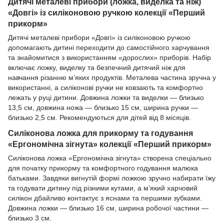
Дитячі металеві прибори (ложка, виделка та ніж)
«Довгі» із силіконовою ручкою колекції «Перший
прикорм»
Дитячі металеві прибори «Довгі» із силіконовою ручкою
допомагають дитині переходити до самостійного харчування
та знайомитися з використанням «дорослих» приборів. Набір
включає ложку, виделку та безпечний дитячий ніж для
навчання різанню м’яких продуктів. Металева частина зручна у
використанні, а силіконові ручки не ковзають та комфортно
лежать у руці дитини. Довжина ложки та виделки — близько
13,5 см, довжина ножа — близько 15 см, ширина ручки —
близько 2,5 см. Рекомендуються для дітей від 8 місяців.
Силіконова ложка для прикорму та годування
«Ергономічна зігнута» колекції «Перший прикорм»
Силіконова ложка «Ергономічна зігнута» створена спеціально
для початку прикорму та комфортного годування малюка
батьками. Завдяки вигнутій формі ложкою зручно набирати їжу
та годувати дитину під різними кутами, а м’який харчовий
силікон дбайливо контактує з яснами та першими зубками.
Довжина ложки — близько 16 см, ширина робочої частини —
близько 3 см.