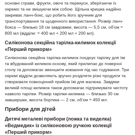
основні страви, фрукти, овочі та перекуси, зберігаючи їх
окремо та не змішуючи між собою. Щільна кришка надійно
закриває ланч-бокс, що робить його зручним для
транспортування та щоденного використання. Розмір ланч-
бокса — близько 18 см завдовжки, висота — 5,5 см, об’єм ≈
800 мл (відділи: ≈ 400 мл + 200 мл + 200 мл).
Силіконова секційна тарілка-килимок колекції
«Перший прикорм»
Силіконова секційна тарілка-килимок поєднує тарілку для їжі
та вбудований килимок-основу, який прилипає до поверхні
столу та допомагає зменшити ковзання під час годування. Три
окремі відділи дозволяють зручно розділяти різні продукти та
створювати повноцінний прийом їжі для малюка. Завдяки
великій площі килимок також допомагає підтримувати чистоту
навколо тарілки. Розмір тарілки-килимка — близько 30 см
завширшки, висота бортика — 2 см, об’єм ≈ 450 мл.
Прибори для дітей
Дитячі металеві прибори (ложка та виделка)
«Ведмедик» із силіконовою ручкою колекції
«Перший прикорм»