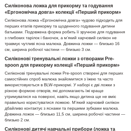
Силіконова ложка для прикорму та годування
«Ергономічна довга» колекції «Перший прикорм»
Силіконова ложка «Ергономічна довга» чудово підходить для
перших етапів прикорму та щоденного годування дитини
батьками. Подовжена форма робить її зручною для годування
з глибоких тарілок і баночок, а м’який харчовий силікон не
травмує чутливі ясна малюка. Довжина ложки — близько 16
см, ширина робочої частини — близько 3 см.
Силіконові тренувальні ложки з отворами Pre-
spoon для прикорму колекції «Перший прикорм»
Силіконові тренувальні ложки Pre-spoon створені для перших
самостійних спроб малюка знайомитися з їжею та часто
використовуються в BLW-прикормі. У наборі є дві ложки з
різною формою отворів, які допомагають їжі краще
утримуватися на поверхні, навіть якщо дитина ще не вміє
правильно користуватися ложкою. М’який харчовий силікон
дбайливо контактує з яснами та першими зубками малюка.
Довжина ложок — близько 11,5 см, ширина робочої частини —
близько 2 см.
Силіконові дитячі навчальні прибори (ложка та