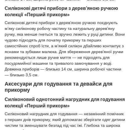
Силіконові дитячі прибори з дерев’яною ручкою
колекції «Перший прикорм»
Силіконові дитячі прибори з дерев’яною ручкою поєднують
м’яку силіконову робочу частину та натуральну дерев’яну
ручку, яка менше гнеться та зручно лежить у руці дитини. Вони
чудово підходять для початку прикорму та перших
самостійних спроб їсти, а м’який силікон дбайливо контактує з
яснами та зубками малюка. Для збереження дерев’яної ручки
рекомендується лише ручне миття — не підходять для
посудомийної машини та тривалого замочування у воді.
Довжина приборів — близько 14 см, ширина робочої частини
— близько 3,5 см.
Аксесуари для годування та девайси для
прикорму
Силіконовий однотонний нагрудник для годування
колекції «Перший прикорм»
Силіконовий нагрудник для годування — незамінний помічник
з перших днів прикорму, який допомагає зберігати одяг дитини
чистим та зменшувати безлад під час їжі. Глибока та широка