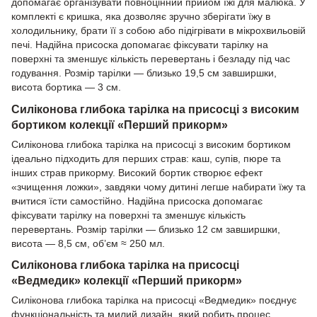
допомагає організувати повноцінний прийом їжі для малюка. У
комплекті є кришка, яка дозволяє зручно зберігати їжу в
холодильнику, брати її з собою або підігрівати в мікрохвильовій
печі. Надійна присоска допомагає фіксувати тарілку на
поверхні та зменшує кількість перевертань і безладу під час
годування. Розмір тарілки — близько 19,5 см завширшки,
висота бортика — 3 см.
Силіконова глибока тарілка на присосці з високим
бортиком колекції «Перший прикорм»
Силіконова глибока тарілка на присосці з високим бортиком
ідеально підходить для перших страв: каш, супів, пюре та
інших страв прикорму. Високий бортик створює ефект
«зчищення ложки», завдяки чому дитині легше набирати їжу та
вчитися їсти самостійно. Надійна присоска допомагає
фіксувати тарілку на поверхні та зменшує кількість
перевертань. Розмір тарілки — близько 12 см завширшки,
висота — 8,5 см, об’єм ≈ 250 мл.
Силіконова глибока тарілка на присосці
«Ведмедик» колекції «Перший прикорм»
Силіконова глибока тарілка на присосці «Ведмедик» поєднує
функціональність та милий дизайн, який робить процес