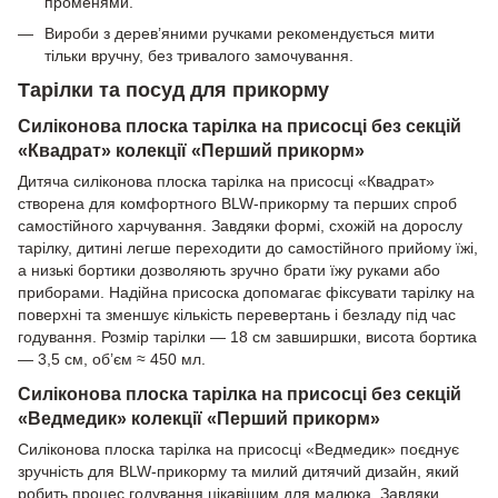
променями.
Вироби з дерев’яними ручками рекомендується мити
тільки вручну, без тривалого замочування.
Тарілки та посуд для прикорму
Силіконова плоска тарілка на присосці без секцій
«Квадрат» колекції «Перший прикорм»
Дитяча силіконова плоска тарілка на присосці «Квадрат»
створена для комфортного BLW-прикорму та перших спроб
самостійного харчування. Завдяки формі, схожій на дорослу
тарілку, дитині легше переходити до самостійного прийому їжі,
а низькі бортики дозволяють зручно брати їжу руками або
приборами. Надійна присоска допомагає фіксувати тарілку на
поверхні та зменшує кількість перевертань і безладу під час
годування. Розмір тарілки — 18 см завширшки, висота бортика
— 3,5 см, об’єм ≈ 450 мл.
Силіконова плоска тарілка на присосці без секцій
«Ведмедик» колекції «Перший прикорм»
Силіконова плоска тарілка на присосці «Ведмедик» поєднує
зручність для BLW-прикорму та милий дитячий дизайн, який
робить процес годування цікавішим для малюка. Завдяки