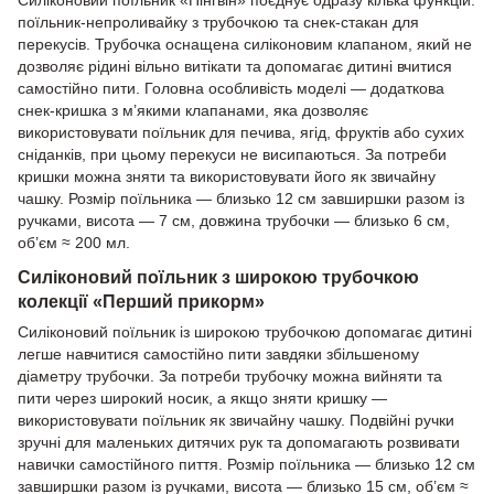
поїльник-непроливайку з трубочкою та снек-стакан для
перекусів. Трубочка оснащена силіконовим клапаном, який не
дозволяє рідині вільно витікати та допомагає дитині вчитися
самостійно пити. Головна особливість моделі — додаткова
снек-кришка з м’якими клапанами, яка дозволяє
використовувати поїльник для печива, ягід, фруктів або сухих
сніданків, при цьому перекуси не висипаються. За потреби
кришки можна зняти та використовувати його як звичайну
чашку. Розмір поїльника — близько 12 см завширшки разом із
ручками, висота — 7 см, довжина трубочки — близько 6 см,
об’єм ≈ 200 мл.
Силіконовий поїльник з широкою трубочкою
колекції «Перший прикорм»
Силіконовий поїльник із широкою трубочкою допомагає дитині
легше навчитися самостійно пити завдяки збільшеному
діаметру трубочки. За потреби трубочку можна вийняти та
пити через широкий носик, а якщо зняти кришку —
використовувати поїльник як звичайну чашку. Подвійні ручки
зручні для маленьких дитячих рук та допомагають розвивати
навички самостійного пиття. Розмір поїльника — близько 12 см
завширшки разом із ручками, висота — близько 15 см, об’єм ≈