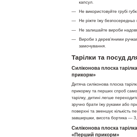
капсул.
Не використовуйте грубі губк
Не ріжте їжу безпосередньо 
Не залишайте вироби надов
Вироби з дерев’яними ручкам
замочування.
Тарілки та посуд д
Силіконова плоска тарілка
прикорм»
Дитяча силіконова плоска таріл
прикорму та перших спроб самос
тарілку, дитині легше переходит
зручно брати їжу руками або пр
поверхні та зменшує кількість п
завширшки, висота бортика — 3,
Силіконова плоска тарілка
«Перший прикорм»