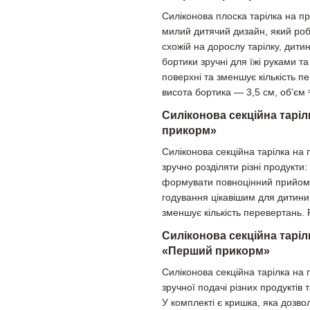
Силіконова плоска тарілка на п
милий дитячий дизайн, який роб
схожій на дорослу тарілку, дити
бортики зручні для їжі руками т
поверхні та зменшує кількість п
висота бортика — 3,5 см, об’єм 
Силіконова секційна тарі
прикорм»
Силіконова секційна тарілка на
зручно розділяти різні продукти
формувати повноцінний прийом ї
годування цікавішим для дитини
зменшує кількість перевертань.
Силіконова секційна таріл
«Перший прикорм»
Силіконова секційна тарілка на
зручної подачі різних продуктів
У комплекті є кришка, яка дозвол