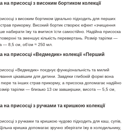
а на присосці з високим бортиком колекції
присосці з високим бортиком ідеально підходить для перших
их страв прикорму. Високий бортик створює ефект «зчищення
ше набирати їжу та вчитися їсти самостійно. Надійна присоска
поверхні та зменшує кількість перевертань. Розмір тарілки —
 — 8,5 см, об’єм ≈ 250 мл.
ка на присосці «Ведмедик» колекції «Перший
присосці «Ведмедик» поєднує функціональність та милий
ування цікавішим для дитини. Завдяки глибокій формі вона
, пюре та інших страв прикорму, а присоска допомагає надійно
Розмір тарілки — близько 13 см завширшки, висота — 5,5 см,
а на присосці з ручками та кришкою колекції
рисосці з ручками та кришкою чудово підходить для каш, супів,
Щільна кришка допомагає зручно зберігати їжу в холодильнику,