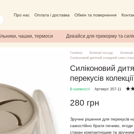
Про нас
Оплата і доставка
Обмін та повернення
Конта
Угода користувача
Відгуки про магазин
Публічний дого
їльники, чашки, термоси
Девайси для прикорму та сил
Головна
Колекції посуду
Колекція
Силіконовий дитячий складний снек-стака
Силіконовий дитя
перекусів колекці
В наявності
Артикул: 357-11
280 грн
Зручне рішення для перекусів н
самостійно брати печиво, ягоди 
стакан компактнішим та зручни