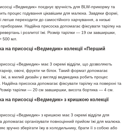
рисосці «Ведмедик» поєднує зручність для BLW-прикорму та
ить процес годування цікавішим для малюка. Завдяки формі,
ні легше переходити до самостійного харчування, а низькі
а приборами. Надійна присоска допомагає фіксувати тарілку на
еревертань і розлитої їжі. Розмір тарілки — 19 см завширшки,
≈ 500 мл.
лка на присосці «Ведмедик» колекції «Перший
 присосці «Ведмедик» має 3 окремі відділи, що дозволяють
: гарнір, овочі, фрукти чи білок. Такий формат допомагає
жі, а милий дизайн у вигляді ведмедика робить процес
. Надійна присоска допомагає фіксувати тарілку на поверхні та
 Розмір тарілки — 20 см завширшки, висота бортика — 4 см.
ка на присосці «Ведмедик» з кришкою колекції
 присосці «Ведмедик» з кришкою має 3 окремі відділи для
 та допомагає організувати повноцінний прийом їжі для малюка.
яє зручно зберігати їжу в холодильнику, брати її з собою або