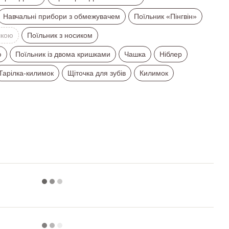
Навчальні прибори з обмежувачем
Поїльник «Пінгвін»
шкою
Поїльник з носиком
ю
Поїльник із двома кришками
Чашка
Ніблер
Тарілка-килимок
Щіточка для зубів
Килимок