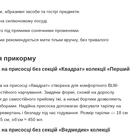
и, абразивні засоби та гострі предмети.
на силіконовому посуді.
го під прямими сонячними променями.
и рекомендується мити тільки вручну, без тривалого
ля прикорму
 на присосці без секцій «Квадрат» колекції «Перший
ка на присосці «Квадрат» створена для комфортного BLW-
тійного харчування. Завдяки формі, схожій на дорослу
и до самостійного прийому їжі, а низькі бортики дозволяють
иборами. Надійна присоска допомагає фіксувати тарілку на
еревертань і безладу під час годування. Розмір тарілки — 18 см
5 см, об’єм ≈ 450 мл.
 на присосці без секцій «Ведмедик» колекції