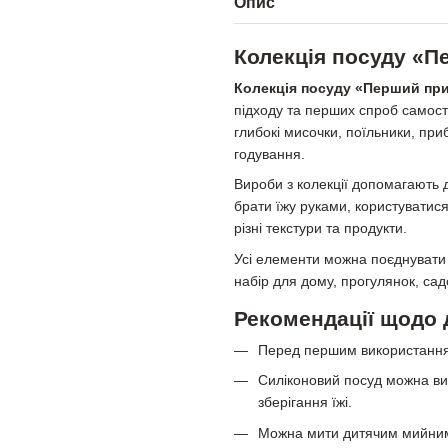
Опис
Колекція посуду «
Колекція посуду «Перший пр
підходу та перших спроб самості
глибокі мисочки, поїльники, пр
годування.
Вироби з колекції допомагають 
брати їжу руками, користуватис
різні текстури та продукти.
Усі елементи можна поєднувати
набір для дому, прогулянок, са
Рекомендації щодо 
Перед першим використанням
Силіконовий посуд можна ви
зберігання їжі.
Можна мити дитячим мийним 