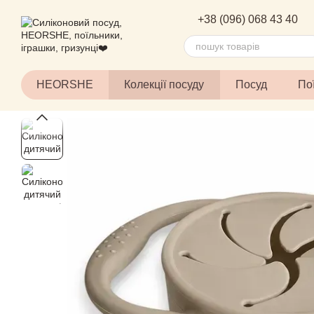
Перейти до основного контенту
+38 (096) 068 43 40
HEORSHE
Колекції посуду
Посуд
По