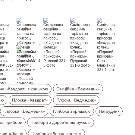
на «Квадрат» з кришкою
Секційна «Ведмедик»
ою
Плоска «Квадрат»
Плоска «Ведмедик»
Глибока «Ведмедик»
Глибока з кришкою
Нагрудник
ові прибори
Прибори з дерев’яною ручкою
ори «Довгі»
Прибори «Довгі» з ножем