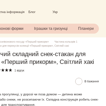
ктна інформація
Блог
Укр
вір (ОФЕРТА)
іконові форми
Іграшки та гризунці
Планери
 силіконового посуду «Перший прикорм»
Частина кольорів 1
н для перекусів колекції «Перший прикорм», Світлий хакі
чий складний снек-стакан для
ї «Перший прикорм», Світлий хакі
1 відгук
В бажання
а прогулянці, у дорозі чи поза домом — дитина може
або снеки, не розсипаючи їх. Складна конструкція робить снек-
м для транспортування.