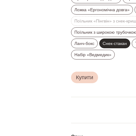
Ложка «Ергономічна довга»
Поїльник «Пінгвін» з снек-кри
Поїльник з широкою трубочко
Ланч-бокс
Снек-стакан
Набір «Ведмедик»
Купити