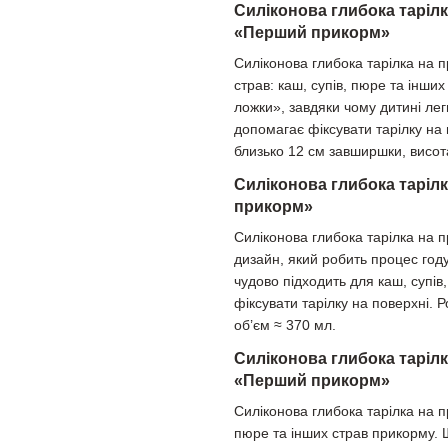
Силіконова глибока тарілк
«Перший прикорм»
Силіконова глибока тарілка на 
страв: каш, супів, пюре та інш
ложки», завдяки чому дитині лег
допомагає фіксувати тарілку на 
близько 12 см завширшки, висота
Силіконова глибока таріл
прикорм»
Силіконова глибока тарілка на 
дизайн, який робить процес год
чудово підходить для каш, супів
фіксувати тарілку на поверхні. 
об’єм ≈ 370 мл.
Силіконова глибока тарілк
«Перший прикорм»
Силіконова глибока тарілка на п
пюре та інших страв прикорму. 