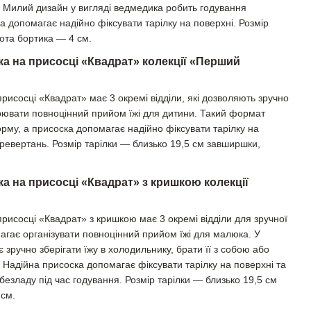
чі. Милий дизайн у вигляді ведмедика робить годування
а допомагає надійно фіксувати тарілку на поверхні. Розмір
ота бортика — 4 см.
ка на присосці «Квадрат» колекції «Перший
присосці «Квадрат» має 3 окремі відділи, які дозволяють зручно
ворювати повноцінний прийом їжі для дитини. Такий формат
рму, а присоска допомагає надійно фіксувати тарілку на
еревертань. Розмір тарілки — близько 19,5 см завширшки,
ка на присосці «Квадрат» з кришкою колекції
присосці «Квадрат» з кришкою має 3 окремі відділи для зручної
магає організувати повноцінний прийом їжі для малюка. У
є зручно зберігати їжу в холодильнику, брати її з собою або
і. Надійна присоска допомагає фіксувати тарілку на поверхні та
 безладу під час годування. Розмір тарілки — близько 19,5 см
 см.