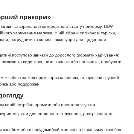
Перший прикорм»
икорм»
створена для комфортного старту прикорму, BLW-
йного харчування малюка. У ній зібрані силіконові тарілки,
ибори, нагрудники та корисні аксесуари для щоденного
дитині поступово звикати до дорослого формату харчування:
я ложкою та виделкою, пити з чашки або поїльника, пробувати
 між собою за кольором і призначенням, створюючи зручний
дочка або подорожей.
догляду
 виріб потрібно промити або простерилізувати.
користовувати для щоденного годування, розігрівання та
засобом або в посудомийній машині на верхньому рівні без