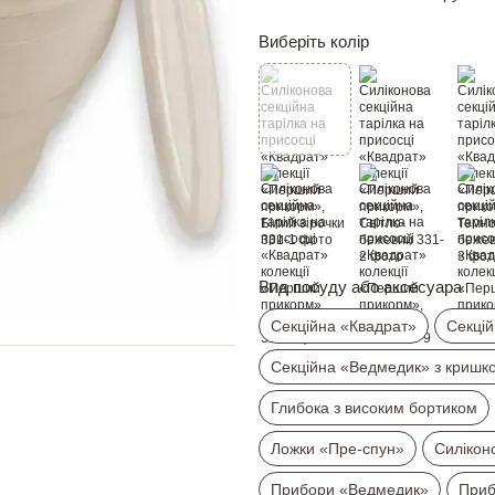
Виберіть колір
Вид посуду або аксесуара
Секційна «Квадрат»
Секцій
Секційна «Ведмедик» з кришк
Глибока з високим бортиком
Ложки «Пре-спун»
Силікон
Прибори «Ведмедик»
Приб