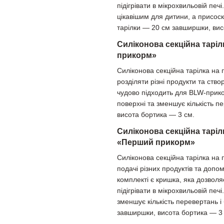
підігрівати в мікрохвильовій пе
цікавішим для дитини, а присоск
тарілки — 20 см завширшки, вис
Силіконова секційна таріл
прикорм»
Силіконова секційна тарілка на 
розділяти різні продукти та ст
чудово підходить для BLW-прико
поверхні та зменшує кількість п
висота бортика — 3 см.
Силіконова секційна таріл
«Перший прикорм»
Силіконова секційна тарілка на 
подачі різних продуктів та допо
комплекті є кришка, яка дозволя
підігрівати в мікрохвильовій печ
зменшує кількість перевертань і
завширшки, висота бортика — 3