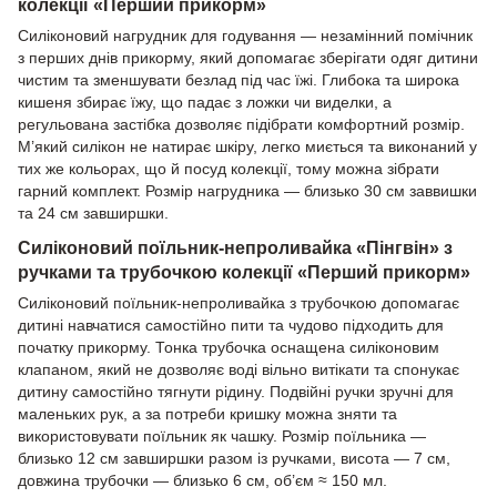
колекції «Перший прикорм»
Силіконовий нагрудник для годування — незамінний помічник
з перших днів прикорму, який допомагає зберігати одяг дитини
чистим та зменшувати безлад під час їжі. Глибока та широка
кишеня збирає їжу, що падає з ложки чи виделки, а
регульована застібка дозволяє підібрати комфортний розмір.
М’який силікон не натирає шкіру, легко миється та виконаний у
тих же кольорах, що й посуд колекції, тому можна зібрати
гарний комплект. Розмір нагрудника — близько 30 см заввишки
та 24 см завширшки.
Силіконовий поїльник-непроливайка «Пінгвін» з
ручками та трубочкою колекції «Перший прикорм»
Силіконовий поїльник-непроливайка з трубочкою допомагає
дитині навчатися самостійно пити та чудово підходить для
початку прикорму. Тонка трубочка оснащена силіконовим
клапаном, який не дозволяє воді вільно витікати та спонукає
дитину самостійно тягнути рідину. Подвійні ручки зручні для
маленьких рук, а за потреби кришку можна зняти та
використовувати поїльник як чашку. Розмір поїльника —
близько 12 см завширшки разом із ручками, висота — 7 см,
довжина трубочки — близько 6 см, об’єм ≈ 150 мл.