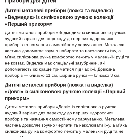
Прибори для дітей
Дитячі металеві прибори (ложка та виделка)
«Ведмедик» із силіконовою ручкою колекції
«Перший прикорм»
Дитячі металеві прибори «Ведмедик» із силіконовою ручкою —
чудовий варіант для переходу до перших «дорослих»
приборів та навчання самостійному харчуванню. Металева
частина допомагає зручно набирати та наколювати їжу, а
м’яка силіконова ручка комфортно лежить у маленькій руці та
не ковзає. Виделка має спеціальні зазубринки, які
допомагають їжі краще триматися під час їжі. Довжина
приборів — близько 11 см, ширина ручки — близько 3 см.
Дитячі металеві прибори (ложка та виделка)
«Довгі» із силіконовою ручкою колекції «Перший
прикорм»
Дитячі металеві прибори «Довгі» із силіконовою ручкою —
чудовий варіант для переходу до перших «дорослих»
приборів та навчання самостійному харчуванню. Металева
частина дозволяє зручно черпати та наколювати їжу, а м’яка
силіконова ручка комфортно лежить у маленькій руці та не