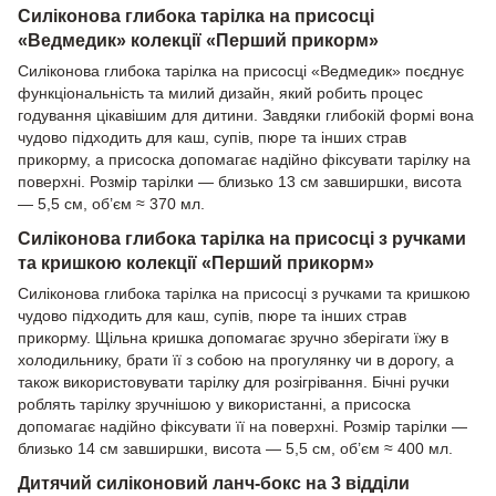
Силіконова глибока тарілка на присосці
«Ведмедик» колекції «Перший прикорм»
Силіконова глибока тарілка на присосці «Ведмедик» поєднує
функціональність та милий дизайн, який робить процес
годування цікавішим для дитини. Завдяки глибокій формі вона
чудово підходить для каш, супів, пюре та інших страв
прикорму, а присоска допомагає надійно фіксувати тарілку на
поверхні. Розмір тарілки — близько 13 см завширшки, висота
— 5,5 см, об’єм ≈ 370 мл.
Силіконова глибока тарілка на присосці з ручками
та кришкою колекції «Перший прикорм»
Силіконова глибока тарілка на присосці з ручками та кришкою
чудово підходить для каш, супів, пюре та інших страв
прикорму. Щільна кришка допомагає зручно зберігати їжу в
холодильнику, брати її з собою на прогулянку чи в дорогу, а
також використовувати тарілку для розігрівання. Бічні ручки
роблять тарілку зручнішою у використанні, а присоска
допомагає надійно фіксувати її на поверхні. Розмір тарілки —
близько 14 см завширшки, висота — 5,5 см, об’єм ≈ 400 мл.
Дитячий силіконовий ланч-бокс на 3 відділи