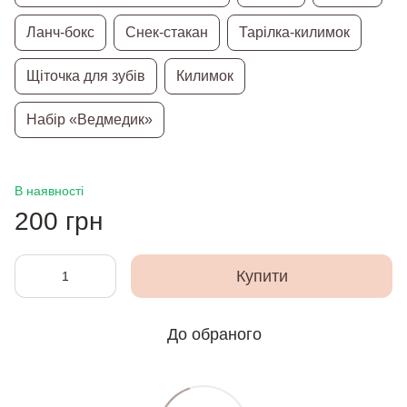
Ланч-бокс
Снек-стакан
Тарілка-килимок
Щіточка для зубів
Килимок
Набір «Ведмедик»
В наявності
200 грн
Купити
До обраного