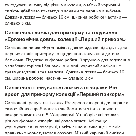
та годувати дитину під різними кутами, а м’який харчовий
силікон дбайливо контактує з яснами та першими зубками.
Довжина ложки — близько 16 см, ширина робочої частини —
близько 3 см.
Силіконова ложка для прикорму та годування
«Ергономічна довга» колекції «Перший прикорм»
Силіконова ложка «Ергономічна довга» чудово підходить для
перших етапів прикорму та щоденного годування дитини
батьками. Подовжена форма робить її зручною для годування
з глибоких тарілок і баночок, а м’який харчовий силікон не
травмує чутливі ясна малюка. Довжина ложки — близько 16
см, ширина робочої частини — близько 3 см.
Силіконові тренувальні ложки з отворами Pre-
spoon для прикорму колекції «Перший прикорм»
Силіконові тренувальні ложки Pre-spoon створені для перших
самостійних спроб малюка знайомитися з їжею та часто
використовуються в BLW-прикормі. У наборі є дві ложки з
різною формою отворів, які допомагають їжі краще
утримуватися на поверхні, навіть якщо дитина ще не вміє
правильно користуватися ложкою. М’який харчовий силікон