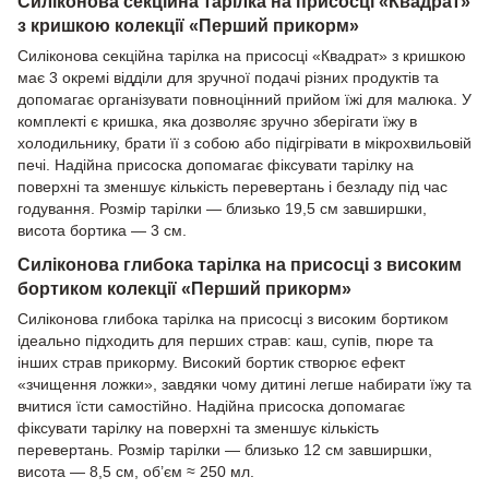
Силіконова секційна тарілка на присосці «Квадрат»
з кришкою колекції «Перший прикорм»
Силіконова секційна тарілка на присосці «Квадрат» з кришкою
має 3 окремі відділи для зручної подачі різних продуктів та
допомагає організувати повноцінний прийом їжі для малюка. У
комплекті є кришка, яка дозволяє зручно зберігати їжу в
холодильнику, брати її з собою або підігрівати в мікрохвильовій
печі. Надійна присоска допомагає фіксувати тарілку на
поверхні та зменшує кількість перевертань і безладу під час
годування. Розмір тарілки — близько 19,5 см завширшки,
висота бортика — 3 см.
Силіконова глибока тарілка на присосці з високим
бортиком колекції «Перший прикорм»
Силіконова глибока тарілка на присосці з високим бортиком
ідеально підходить для перших страв: каш, супів, пюре та
інших страв прикорму. Високий бортик створює ефект
«зчищення ложки», завдяки чому дитині легше набирати їжу та
вчитися їсти самостійно. Надійна присоска допомагає
фіксувати тарілку на поверхні та зменшує кількість
перевертань. Розмір тарілки — близько 12 см завширшки,
висота — 8,5 см, об’єм ≈ 250 мл.