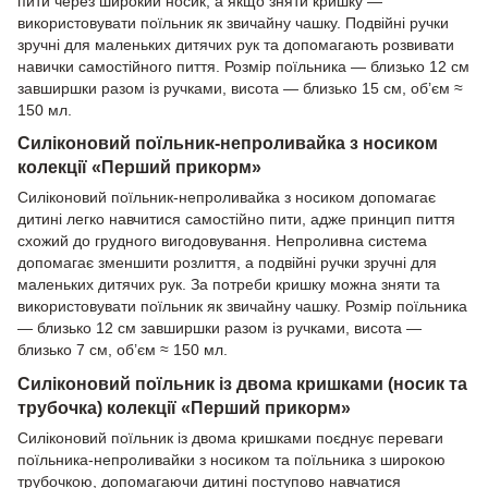
пити через широкий носик, а якщо зняти кришку —
використовувати поїльник як звичайну чашку. Подвійні ручки
зручні для маленьких дитячих рук та допомагають розвивати
навички самостійного пиття. Розмір поїльника — близько 12 см
завширшки разом із ручками, висота — близько 15 см, об’єм ≈
150 мл.
Силіконовий поїльник-непроливайка з носиком
колекції «Перший прикорм»
Силіконовий поїльник-непроливайка з носиком допомагає
дитині легко навчитися самостійно пити, адже принцип пиття
схожий до грудного вигодовування. Непроливна система
допомагає зменшити розлиття, а подвійні ручки зручні для
маленьких дитячих рук. За потреби кришку можна зняти та
використовувати поїльник як звичайну чашку. Розмір поїльника
— близько 12 см завширшки разом із ручками, висота —
близько 7 см, об’єм ≈ 150 мл.
Силіконовий поїльник із двома кришками (носик та
трубочка) колекції «Перший прикорм»
Силіконовий поїльник із двома кришками поєднує переваги
поїльника-непроливайки з носиком та поїльника з широкою
трубочкою, допомагаючи дитині поступово навчатися