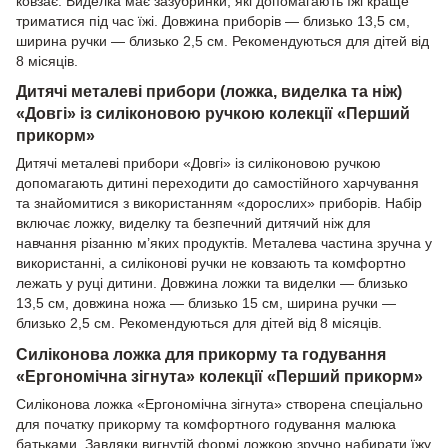
ковзає. Виделка має зазубринки, які допомагають їжі краще
триматися під час їжі. Довжина приборів — близько 13,5 см,
ширина ручки — близько 2,5 см. Рекомендуються для дітей від
8 місяців.
Дитячі металеві прибори (ложка, виделка та ніж)
«Довгі» із силіконовою ручкою колекції «Перший
прикорм»
Дитячі металеві прибори «Довгі» із силіконовою ручкою
допомагають дитині переходити до самостійного харчування
та знайомитися з використанням «дорослих» приборів. Набір
включає ложку, виделку та безпечний дитячий ніж для
навчання різанню м’яких продуктів. Металева частина зручна у
використанні, а силіконові ручки не ковзають та комфортно
лежать у руці дитини. Довжина ложки та виделки — близько
13,5 см, довжина ножа — близько 15 см, ширина ручки —
близько 2,5 см. Рекомендуються для дітей від 8 місяців.
Силіконова ложка для прикорму та годування
«Ергономічна зігнута» колекції «Перший прикорм»
Силіконова ложка «Ергономічна зігнута» створена спеціально
для початку прикорму та комфортного годування малюка
батьками. Завдяки вигнутій формі ложкою зручно набирати їжу