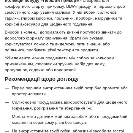
Колекція посуду «Перший прикорм»
створена для
комфортного старту прикорму, BLW-підходу та перших спроб
самостійного харчування малюка. У ній зібрані силіконові
тарілки, глибокі мисочки, поїльники, прибори, нагрудники та
корисні аксесуари для щоденного годування.
Вироби з колекції допомагають дитині поступово звикати до
дорослого формату харчування: брати їжу руками,
користуватися ложкою та виделкою, пити з чашки або
поїльника, пробувати різні текстури та продукти.
Усі елементи можна поєднувати між собою за кольором і
призначенням, створюючи зручний набір для дому,
прогулянок, садочка або подорожей.
Рекомендації щодо догляду
Перед першим використанням виріб потрібно промити або
простерилізувати.
Силіконовий посуд можна використовувати для щоденного
годування, розігрівання та зберігання їжі.
Можна мити дитячим мийним засобом або в посудомийній
машині на верхньому рівні без капсул.
Не використовуйте грубі губки, абразивні засоби та гострі