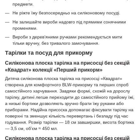
предмети.
Не ріжте їжу безпосередньо на силіконовому посуді.
Не залишайте вироби надовго під прямими сонячними
променями.
Вироби з дерев’яними ручками рекомендується мити
тільки вручну, без тривалого замочування.
Тарілки та посуд для прикорму
Силіконова плоска тарілка на присосці без секцій
«Квадрат» колекції «Перший прикорм»
Дитяча силіконова плоска тарілка на присосці «Квадрат»
створена для комфортного BLW-прикорму та перших спроб
самостійного харчування. Завдяки формі, схожій на дорослу
тарілку, дитині легше переходити до самостійного прийому їжі,
а низькі бортики дозволяють зручно брати їжу руками або
приборами. Надійна присоска допомагає фіксувати тарілку на
поверхні та зменшує кількість перевертань і безладу під час
годування. Розмір тарілки — 18 см завширшки, висота бортика
— 3,5 см, об’єм ≈ 450 мл.
Силіконова плоска тарілка на присосці без секцій