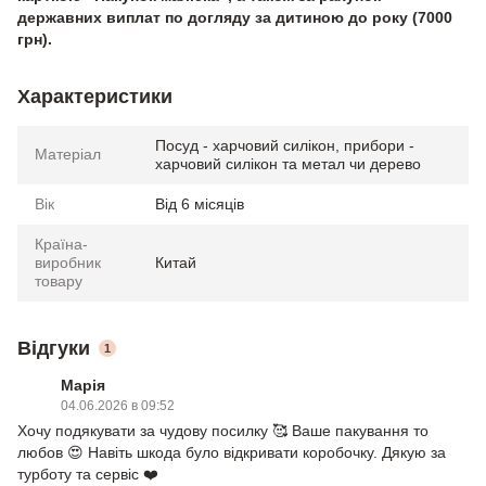
державних виплат по догляду за дитиною до року (7000
грн).
Характеристики
Посуд - харчовий силікон, прибори -
Матеріал
харчовий силікон та метал чи дерево
Вік
Від 6 місяців
Країна-
виробник
Китай
товару
Відгуки
1
Марія
04.06.2026 в 09:52
Хочу подякувати за чудову посилку 🥰 Ваше пакування то
любов 😍 Навіть шкода було відкривати коробочку. Дякую за
турботу та сервіс ❤️