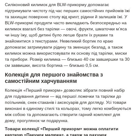
Силіконовий килимок для BLW-прикорму допомагає
підтримувати чистоту під час перших самостійних прийомів їжі
та захищає поверхню столу від крихт, рідини й залишків їжі. У
BLW-прикормі продукти часто викладають безпосередньо на
килимок взагалі без тарілки — овочі, фрукти, шматочки м’яса
чи іншу їжу, щоб дитині було легше брати їх руками та
знайомитися з текстурами. Невеликий бортик по краю
допомагає затримувати рідину та зменшує безлад, а також
килимок можна використовувати як основу під тарілки, миски
та прибори. Розмір килимка — близько 40 см завширшки та 30
см заввишки, висота бортика — близько 0,5 см.
Колекція для першого знайомства з
самостійним харчуванням
Колекція «Перший прикорм» дозволяє зібрати повний набір
для годування дитини — від першої ложечки та тарілки до
поїльників, снек-стаканів і аксесуарів для догляду. Усі товари
виконані в єдиному стилі та кольорах, тому легко комбінуються
між собою та допомагають створити гарний комплект для
дому, прогулянок чи подарунка.
Товари колекції «Перший прикорм» можна оплатити
карткою «Пакунок малюка», а також за рахунок