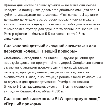
Щіточка для чистки перших зубчиків — це м’яка силіконова
насадка на палець, яка допомагає дбайливо очищати перші
зубки та масажувати ясна малюка. М’які силіконові щетинки
делікатно доглядають за ротовою порожниною та можуть
використовуватись ще до появи перших зубів для гігієни ясен.
У комплекті є футляр для зручного та гігієнічного зберігання.
Розмір щіточки — близько 5,5 см заввишки та 2,5 см
завширшки.
Силіконовий дитячий складний снек-стакан для
перекусів колекції «Перший прикорм»
Силіконовий складний снек-стакан — зручне рішення для
перекусів вдома, на прогулянці чи в дорозі. Спеціальна кришка
з м’якими клапанами дозволяє дитині легко діставати
перекуси, при цьому печиво, ягоди чи сухі сніданки не
висипаються. Складна конструкція робить стакан компактним
та зручним для транспортування. Розмір снек-стакана —
близько 9,5 см завширшки, висота — 9 см, у складеному
вигляді — близько 4 см, об’єм ≈ 330 мл.
Силіконовий килимок для BLW-прикорму колекції
«Перший прикорм»