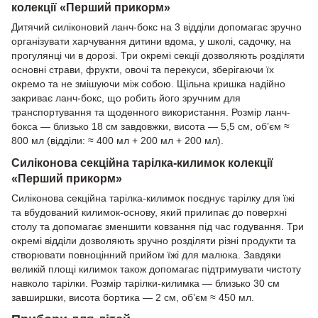
колекції «Перший прикорм»
Дитячий силіконовий ланч-бокс на 3 відділи допомагає зручно
організувати харчування дитини вдома, у школі, садочку, на
прогулянці чи в дорозі. Три окремі секції дозволяють розділяти
основні страви, фрукти, овочі та перекуси, зберігаючи їх
окремо та не змішуючи між собою. Щільна кришка надійно
закриває ланч-бокс, що робить його зручним для
транспортування та щоденного використання. Розмір ланч-
бокса — близько 18 см завдовжки, висота — 5,5 см, об’єм ≈
800 мл (відділи: ≈ 400 мл + 200 мл + 200 мл).
Силіконова секційна тарілка-килимок колекції
«Перший прикорм»
Силіконова секційна тарілка-килимок поєднує тарілку для їжі
та вбудований килимок-основу, який прилипає до поверхні
столу та допомагає зменшити ковзання під час годування. Три
окремі відділи дозволяють зручно розділяти різні продукти та
створювати повноцінний прийом їжі для малюка. Завдяки
великій площі килимок також допомагає підтримувати чистоту
навколо тарілки. Розмір тарілки-килимка — близько 30 см
завширшки, висота бортика — 2 см, об’єм ≈ 450 мл.