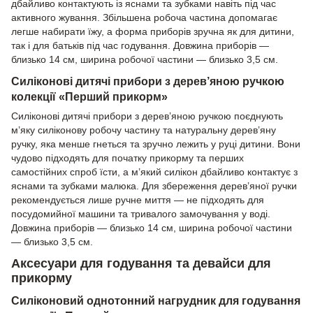
дбайливо контактують із яснами та зубками навіть під час
активного жування. Збільшена робоча частина допомагає
легше набирати їжу, а форма приборів зручна як для дитини,
так і для батьків під час годування. Довжина приборів —
близько 14 см, ширина робочої частини — близько 3,5 см.
Силіконові дитячі прибори з дерев’яною ручкою
колекції «Перший прикорм»
Силіконові дитячі прибори з дерев’яною ручкою поєднують
м’яку силіконову робочу частину та натуральну дерев’яну
ручку, яка менше гнеться та зручно лежить у руці дитини. Вони
чудово підходять для початку прикорму та перших
самостійних спроб їсти, а м’який силікон дбайливо контактує з
яснами та зубками малюка. Для збереження дерев’яної ручки
рекомендується лише ручне миття — не підходять для
посудомийної машини та тривалого замочування у воді.
Довжина приборів — близько 14 см, ширина робочої частини
— близько 3,5 см.
Аксесуари для годування та девайси для
прикорму
Силіконовий однотонний нагрудник для годування