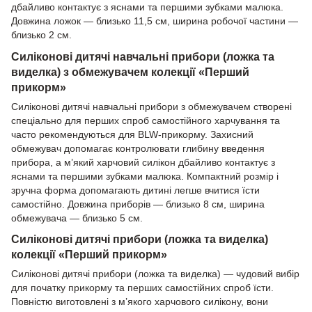
дбайливо контактує з яснами та першими зубками малюка.
Довжина ложок — близько 11,5 см, ширина робочої частини —
близько 2 см.
Силіконові дитячі навчальні прибори (ложка та
виделка) з обмежувачем колекції «Перший
прикорм»
Силіконові дитячі навчальні прибори з обмежувачем створені
спеціально для перших спроб самостійного харчування та
часто рекомендуються для BLW-прикорму. Захисний
обмежувач допомагає контролювати глибину введення
прибора, а м’який харчовий силікон дбайливо контактує з
яснами та першими зубками малюка. Компактний розмір і
зручна форма допомагають дитині легше вчитися їсти
самостійно. Довжина приборів — близько 8 см, ширина
обмежувача — близько 5 см.
Силіконові дитячі прибори (ложка та виделка)
колекції «Перший прикорм»
Силіконові дитячі прибори (ложка та виделка) — чудовий вибір
для початку прикорму та перших самостійних спроб їсти.
Повністю виготовлені з м’якого харчового силікону, вони