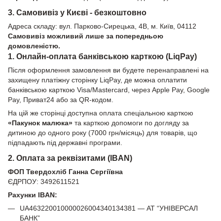
3. Самовивіз у Києві - безкоштовно
Адреса складу: вул. Парково-Сирецька, 4В, м. Київ, 04112
Самовивіз можливий лише за попередньою
домовленістю.
1. Онлайн-оплата банківською карткою (LiqPay)
Після оформлення замовлення ви будете перенаправлені на
захищену платіжну сторінку LiqPay, де можна оплатити
банківською карткою Visa/Mastercard, через Apple Pay, Google
Pay, Приват24 або за QR-кодом.
На цій же сторінці доступна оплата спеціальною карткою
«Пакунок малюка»
та карткою допомоги по догляду за
дитиною до одного року (7000 грн/місяць) для товарів, що
підпадають під державні програми.
2. Оплата за реквізитами (IBAN)
ФОП Твердохліб Ганна Сергіївна
ЄДРПОУ: 3492611521
Рахунки IBAN:
UA463220010000026004340134381 — АТ “УНІВЕРСАЛ
БАНК”