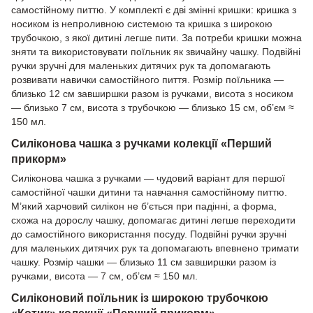
самостійному питтю. У комплекті є дві змінні кришки: кришка з
носиком із непроливною системою та кришка з широкою
трубочкою, з якої дитині легше пити. За потреби кришки можна
зняти та використовувати поїльник як звичайну чашку. Подвійні
ручки зручні для маленьких дитячих рук та допомагають
розвивати навички самостійного пиття. Розмір поїльника —
близько 12 см завширшки разом із ручками, висота з носиком
— близько 7 см, висота з трубочкою — близько 15 см, об’єм ≈
150 мл.
Силіконова чашка з ручками колекції «Перший
прикорм»
Силіконова чашка з ручками — чудовий варіант для першої
самостійної чашки дитини та навчання самостійному питтю.
М’який харчовий силікон не б’ється при падінні, а форма,
схожа на дорослу чашку, допомагає дитині легше переходити
до самостійного використання посуду. Подвійні ручки зручні
для маленьких дитячих рук та допомагають впевнено тримати
чашку. Розмір чашки — близько 11 см завширшки разом із
ручками, висота — 7 см, об’єм ≈ 150 мл.
Силіконовий поїльник із широкою трубочкою
«Котик» колекції «Перший прикорм»