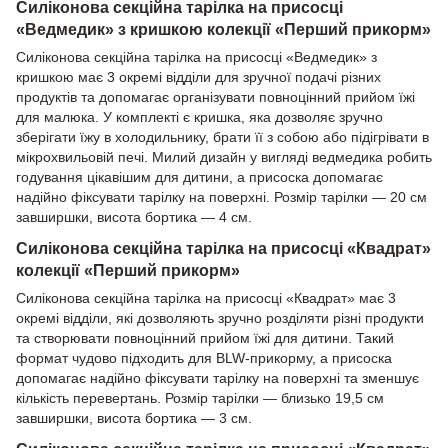
Силіконова секційна тарілка на присосці
«Ведмедик» з кришкою колекції «Перший прикорм»
Силіконова секційна тарілка на присосці «Ведмедик» з
кришкою має 3 окремі відділи для зручної подачі різних
продуктів та допомагає організувати повноцінний прийом їжі
для малюка. У комплекті є кришка, яка дозволяє зручно
зберігати їжу в холодильнику, брати її з собою або підігрівати в
мікрохвильовій печі. Милий дизайн у вигляді ведмедика робить
годування цікавішим для дитини, а присоска допомагає
надійно фіксувати тарілку на поверхні. Розмір тарілки — 20 см
завширшки, висота бортика — 4 см.
Силіконова секційна тарілка на присосці «Квадрат»
колекції «Перший прикорм»
Силіконова секційна тарілка на присосці «Квадрат» має 3
окремі відділи, які дозволяють зручно розділяти різні продукти
та створювати повноцінний прийом їжі для дитини. Такий
формат чудово підходить для BLW-прикорму, а присоска
допомагає надійно фіксувати тарілку на поверхні та зменшує
кількість перевертань. Розмір тарілки — близько 19,5 см
завширшки, висота бортика — 3 см.