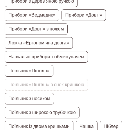
Прибори з дерев’яною ручкою
Прибори «Ведмедик»
Прибори «Довгі»
Прибори «Довгі» з ножем
Ложка «Ергономічна довга»
Навчальні прибори з обмежувачем
Поїльник «Пінгвін»
Поїльник «Пінгвін» з снек-кришкою
Поїльник з носиком
Поїльник з широкою трубочкою
Поїльник із двома кришками
Чашка
Ніблер