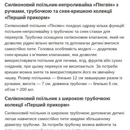
Силіконовий поїльник-непроливайка «Пінгвін» з
ручками, трубочкою та снек-кришкою колекції
«Перший прикорм»
Силіконовий поїльник «Пінгвін» поєднує одразу кілька функцій:
поїльник-непроливайку з трубочкою та снек-стакан для
перекусів. Трубочка оснащена силіконовим клапаном, який не
дозволяє рідині вільно витікати та допомагає дитині вчитися
самостійно пити. Головна особливість моделі — додаткова
снек-кришка з м’якими клапанами, яка дозволяє
використовувати поїльник для печива, ягід, фруктів або сухих
сніданків, при цьому перекуси не висипаються. За потреби
кришки можна зняти та використовувати його як звичайну
чашку. Розмір поїльника — близько 12 см завширшки разом із
ручками, висота — 7 см, довжина трубочки — близько 6 см,
об’єм ≈ 200 мл.
Силіконовий поїльник з широкою трубочкою
колекції «Перший прикорм»
Силіконовий поїльник із широкою трубочкою допомагає дитині
легше навчитися самостійно пити завдяки збільшеному
діаметру трубочки. За потреби трубочку можна вийняти та