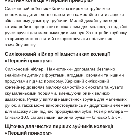
Силіконовий поїльник «Котик» із широкою трубочкою
допомагає дитині легше навчитися самостійно пити завдяки
збільшеному діаметру трубочки. Милий дизайн у вигляді
котика робить процес пиття цікавішим для малюка, а подвійні
ручки зручні для маленьких дитячих рук. За потреби трубочку
та кришку можна зняти й використовувати поїльник як
звичайну чашку.
Силіконовий ніблер «Намистинки» колекції
«Перший прикорм»
Силіконовий ніблер «Намистинки» допомагає безпечно
знайомити дитину з фруктами, ягодами, овочами та іншими
продуктами під час прикорму. Харчовий силіконовий
контейнер дозволяє малюку самостійно смоктати та жувати
їжу маленькими порціями, зменшуючи ризик великих
шматочків. Ручка у вигляді намистинок зручна для маленьких
ручок, а також може використовуватись як додатковий елемент
для масажу ясен під час прорізування зубів. Розмір ніблера —
близько 10,5 см заввишки, ширина ручки — близько 5,5 см.
Щіточка для чистки перших зубчиків колекції
«Перший прикорм»