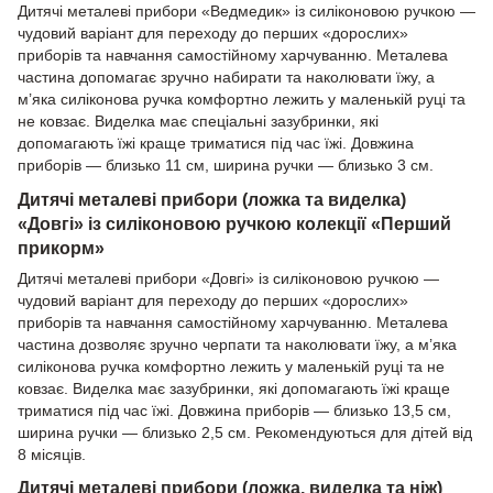
Дитячі металеві прибори «Ведмедик» із силіконовою ручкою —
чудовий варіант для переходу до перших «дорослих»
приборів та навчання самостійному харчуванню. Металева
частина допомагає зручно набирати та наколювати їжу, а
м’яка силіконова ручка комфортно лежить у маленькій руці та
не ковзає. Виделка має спеціальні зазубринки, які
допомагають їжі краще триматися під час їжі. Довжина
приборів — близько 11 см, ширина ручки — близько 3 см.
Дитячі металеві прибори (ложка та виделка)
«Довгі» із силіконовою ручкою колекції «Перший
прикорм»
Дитячі металеві прибори «Довгі» із силіконовою ручкою —
чудовий варіант для переходу до перших «дорослих»
приборів та навчання самостійному харчуванню. Металева
частина дозволяє зручно черпати та наколювати їжу, а м’яка
силіконова ручка комфортно лежить у маленькій руці та не
ковзає. Виделка має зазубринки, які допомагають їжі краще
триматися під час їжі. Довжина приборів — близько 13,5 см,
ширина ручки — близько 2,5 см. Рекомендуються для дітей від
8 місяців.
Дитячі металеві прибори (ложка, виделка та ніж)