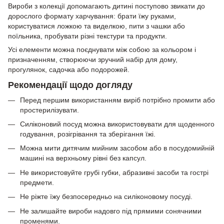
Вироби з колекції допомагають дитині поступово звикати до
дорослого формату харчування: брати їжу руками,
користуватися ложкою та виделкою, пити з чашки або
поїльника, пробувати різні текстури та продукти.
Усі елементи можна поєднувати між собою за кольором і
призначенням, створюючи зручний набір для дому,
прогулянок, садочка або подорожей.
Рекомендації щодо догляду
Перед першим використанням виріб потрібно промити або
простерилізувати.
Силіконовий посуд можна використовувати для щоденного
годування, розігрівання та зберігання їжі.
Можна мити дитячим мийним засобом або в посудомийній
машині на верхньому рівні без капсул.
Не використовуйте грубі губки, абразивні засоби та гострі
предмети.
Не ріжте їжу безпосередньо на силіконовому посуді.
Не залишайте вироби надовго під прямими сонячними
променями.