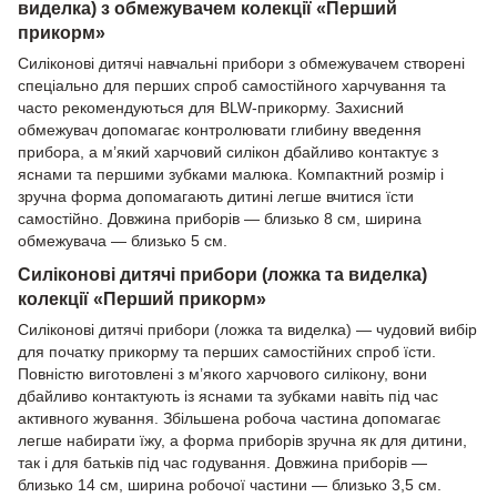
виделка) з обмежувачем колекції «Перший
прикорм»
Силіконові дитячі навчальні прибори з обмежувачем створені
спеціально для перших спроб самостійного харчування та
часто рекомендуються для BLW-прикорму. Захисний
обмежувач допомагає контролювати глибину введення
прибора, а м’який харчовий силікон дбайливо контактує з
яснами та першими зубками малюка. Компактний розмір і
зручна форма допомагають дитині легше вчитися їсти
самостійно. Довжина приборів — близько 8 см, ширина
обмежувача — близько 5 см.
Силіконові дитячі прибори (ложка та виделка)
колекції «Перший прикорм»
Силіконові дитячі прибори (ложка та виделка) — чудовий вибір
для початку прикорму та перших самостійних спроб їсти.
Повністю виготовлені з м’якого харчового силікону, вони
дбайливо контактують із яснами та зубками навіть під час
активного жування. Збільшена робоча частина допомагає
легше набирати їжу, а форма приборів зручна як для дитини,
так і для батьків під час годування. Довжина приборів —
близько 14 см, ширина робочої частини — близько 3,5 см.