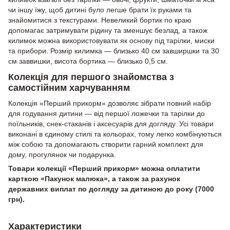
чи іншу їжу, щоб дитині було легше брати їх руками та
знайомитися з текстурами. Невеликий бортик по краю
допомагає затримувати рідину та зменшує безлад, а також
килимок можна використовувати як основу під тарілки, миски
та прибори. Розмір килимка — близько 40 см завширшки та 30
см заввишки, висота бортика — близько 0,5 см.
Колекція для першого знайомства з
самостійним харчуванням
Колекція «Перший прикорм» дозволяє зібрати повний набір
для годування дитини — від першої ложечки та тарілки до
поїльників, снек-стаканів і аксесуарів для догляду. Усі товари
виконані в єдиному стилі та кольорах, тому легко комбінуються
між собою та допомагають створити гарний комплект для
дому, прогулянок чи подарунка.
Товари колекції «Перший прикорм» можна оплатити
карткою «Пакунок малюка», а також за рахунок
державних виплат по догляду за дитиною до року (7000
грн).
Характеристики