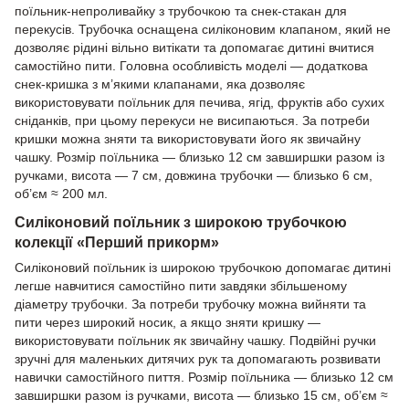
поїльник-непроливайку з трубочкою та снек-стакан для
перекусів. Трубочка оснащена силіконовим клапаном, який не
дозволяє рідині вільно витікати та допомагає дитині вчитися
самостійно пити. Головна особливість моделі — додаткова
снек-кришка з м’якими клапанами, яка дозволяє
використовувати поїльник для печива, ягід, фруктів або сухих
сніданків, при цьому перекуси не висипаються. За потреби
кришки можна зняти та використовувати його як звичайну
чашку. Розмір поїльника — близько 12 см завширшки разом із
ручками, висота — 7 см, довжина трубочки — близько 6 см,
об’єм ≈ 200 мл.
Силіконовий поїльник з широкою трубочкою
колекції «Перший прикорм»
Силіконовий поїльник із широкою трубочкою допомагає дитині
легше навчитися самостійно пити завдяки збільшеному
діаметру трубочки. За потреби трубочку можна вийняти та
пити через широкий носик, а якщо зняти кришку —
використовувати поїльник як звичайну чашку. Подвійні ручки
зручні для маленьких дитячих рук та допомагають розвивати
навички самостійного пиття. Розмір поїльника — близько 12 см
завширшки разом із ручками, висота — близько 15 см, об’єм ≈