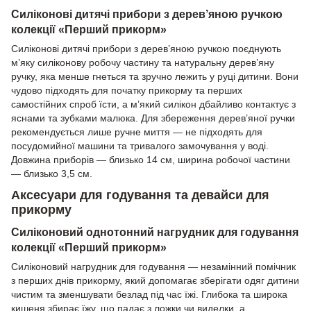
Силіконові дитячі прибори з дерев’яною ручкою
колекції «Перший прикорм»
Силіконові дитячі прибори з дерев’яною ручкою поєднують
м’яку силіконову робочу частину та натуральну дерев’яну
ручку, яка менше гнеться та зручно лежить у руці дитини. Вони
чудово підходять для початку прикорму та перших
самостійних спроб їсти, а м’який силікон дбайливо контактує з
яснами та зубками малюка. Для збереження дерев’яної ручки
рекомендується лише ручне миття — не підходять для
посудомийної машини та тривалого замочування у воді.
Довжина приборів — близько 14 см, ширина робочої частини
— близько 3,5 см.
Аксесуари для годування та девайси для
прикорму
Силіконовий однотонний нагрудник для годування
колекції «Перший прикорм»
Силіконовий нагрудник для годування — незамінний помічник
з перших днів прикорму, який допомагає зберігати одяг дитини
чистим та зменшувати безлад під час їжі. Глибока та широка
кишеня збирає їжу, що падає з ложки чи виделки, а