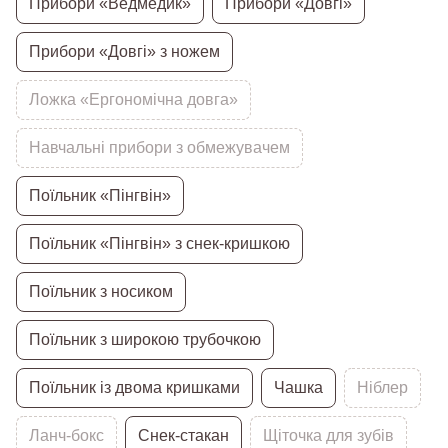
Прибори «Ведмедик»
Прибори «Довгі»
Прибори «Довгі» з ножем
Ложка «Ергономічна довга»
Навчальні прибори з обмежувачем
Поїльник «Пінгвін»
Поїльник «Пінгвін» з снек-кришкою
Поїльник з носиком
Поїльник з широкою трубочкою
Поїльник із двома кришками
Чашка
Ніблер
Ланч-бокс
Снек-стакан
Щіточка для зубів