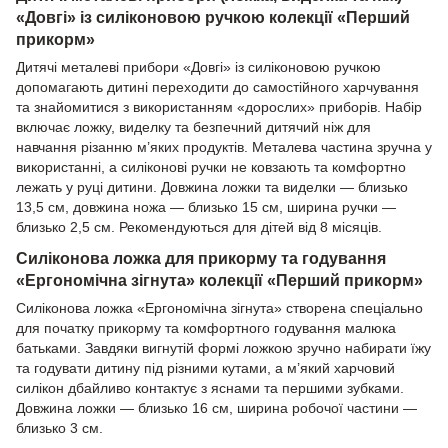
«Довгі» із силіконовою ручкою колекції «Перший
прикорм»
Дитячі металеві прибори «Довгі» із силіконовою ручкою
допомагають дитині переходити до самостійного харчування
та знайомитися з використанням «дорослих» приборів. Набір
включає ложку, виделку та безпечний дитячий ніж для
навчання різанню м’яких продуктів. Металева частина зручна у
використанні, а силіконові ручки не ковзають та комфортно
лежать у руці дитини. Довжина ложки та виделки — близько
13,5 см, довжина ножа — близько 15 см, ширина ручки —
близько 2,5 см. Рекомендуються для дітей від 8 місяців.
Силіконова ложка для прикорму та годування
«Ергономічна зігнута» колекції «Перший прикорм»
Силіконова ложка «Ергономічна зігнута» створена спеціально
для початку прикорму та комфортного годування малюка
батьками. Завдяки вигнутій формі ложкою зручно набирати їжу
та годувати дитину під різними кутами, а м’який харчовий
силікон дбайливо контактує з яснами та першими зубками.
Довжина ложки — близько 16 см, ширина робочої частини —
близько 3 см.