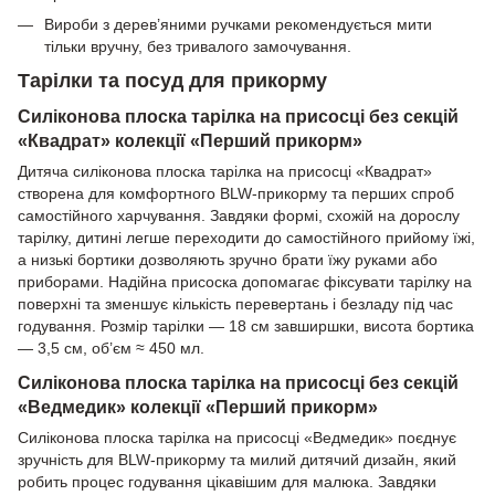
Вироби з дерев’яними ручками рекомендується мити
тільки вручну, без тривалого замочування.
Тарілки та посуд для прикорму
Силіконова плоска тарілка на присосці без секцій
«Квадрат» колекції «Перший прикорм»
Дитяча силіконова плоска тарілка на присосці «Квадрат»
створена для комфортного BLW-прикорму та перших спроб
самостійного харчування. Завдяки формі, схожій на дорослу
тарілку, дитині легше переходити до самостійного прийому їжі,
а низькі бортики дозволяють зручно брати їжу руками або
приборами. Надійна присоска допомагає фіксувати тарілку на
поверхні та зменшує кількість перевертань і безладу під час
годування. Розмір тарілки — 18 см завширшки, висота бортика
— 3,5 см, об’єм ≈ 450 мл.
Силіконова плоска тарілка на присосці без секцій
«Ведмедик» колекції «Перший прикорм»
Силіконова плоска тарілка на присосці «Ведмедик» поєднує
зручність для BLW-прикорму та милий дитячий дизайн, який
робить процес годування цікавішим для малюка. Завдяки