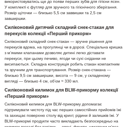
використовуватись ще до появи перших зубів для гігієни ясен.
У комплекті є футляр для зручного та гігієнічного зберігання.
Розмір щіточки — близько 5,5 см заввишки та 2,5 см
завширшки.
Силіконовий дитячий складний снек-стакан для
перекусів колекції «Перший прикорм»
Силіконовий складний снек-стакан — зручне рішення для
перекусів вдома, на прогулянці чи в дорозі. Спеціальна кришка
з м’якими клапанами дозволяє дитині легко діставати
перекуси, при цьому печиво, ягоди чи сухі сніданки не
висипаються. Складна конструкція робить стакан компактним
та зручним для транспортування. Розмір снек-стакана —
близько 9,5 см завширшки, висота — 9 см, у складеному
вигляді — близько 4 см, об’єм ≈ 330 мл.
Силіконовий килимок для BLW-прикорму колекції
«Перший прикорм»
Силіконовий килимок для BLW-прикорму допомагає
підтримувати чистоту під час перших самостійних прийомів їжі
та захищає поверхню столу від крихт, рідини й залишків їжі. У
BLW-прикормі продукти часто викладають безпосередньо на
килимок взагалі без тарілки — овочі, фрукти, шматочки м’яса