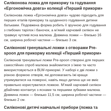
Силіконова ложка для прикорму та годування
«Ергономічна довга» колекції «Перший прикорм»
Силіконова ложка «Ергономічна довга» чудово підходить для
перших етапів прикорму та щоденного годування дитини
батьками. Подовжена форма робить її зручною для годування
з глибоких тарілок і баночок, а м’який харчовий силікон не
травмує чутливі ясна малюка. Довжина ложки — близько 16
см, ширина робочої частини — близько 3 см.
Силіконові тренувальні ложки з отворами Pre-
spoon для прикорму колекції «Перший прикорм»
Силіконові тренувальні ложки Pre-spoon створені для перших
самостійних спроб малюка знайомитися з їжею та часто
використовуються в BLW-прикормі. У наборі є дві ложки з
різною формою отворів, які допомагають їжі краще
утримуватися на поверхні, навіть якщо дитина ще не вміє
правильно користуватися ложкою. М’який харчовий силікон
дбайливо контактує з яснами та першими зубками малюка.
Довжина ложок — близько 11,5 см, ширина робочої частини —
близько 2 см.
Силіконові дитячі навчальні прибори (ложка та