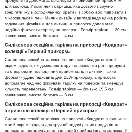
продуктів та допомагає організувати повноцінний прийом їжі
для малюка. У комплекті є кришка, яка дозволяє зручно
зберігати їжу в холодильнику, брати її з собою або підігрівати в
мікрохвильовій печі. Милий дизайн у вигляді ведмедика робить
годування цікавішим для дитини, а присоска допомагає
надійно фіксувати тарілку на поверхні. Розмір тарілки — 20 см
завширшки, висота бортика — 4 см.
Силіконова секційна тарілка на присосці «Квадрат»
колекції «Перший прикорм»
Силіконова секційна тарілка на присосці «Квадрат» має 3
окремі відділи, які дозволяють зручно розділяти різні продукти
та створювати повноцінний прийом їжі для дитини. Такий
формат чудово підходить для BLW-прикорму, а присоска
допомагає надійно фіксувати тарілку на поверхні та зменшує
кількість перевертань. Розмір тарілки — близько 19,5 см
завширшки, висота бортика — 3 см.
Силіконова секційна тарілка на присосці «Квадрат»
з кришкою колекції «Перший прикорм»
Силіконова секційна тарілка на присосці «Квадрат» з кришкою
має 3 окремі відділи для зручної подачі різних продуктів та
допомагає організувати повноцінний прийом їжі для малюка. У