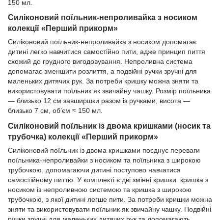
150 мл.
Силіконовий поїльник-непроливайка з носиком
колекції «Перший прикорм»
Силіконовий поїльник-непроливайка з носиком допомагає
дитині легко навчитися самостійно пити, адже принцип пиття
схожий до грудного вигодовування. Непроливна система
допомагає зменшити розлиття, а подвійні ручки зручні для
маленьких дитячих рук. За потреби кришку можна зняти та
використовувати поїльник як звичайну чашку. Розмір поїльника
— близько 12 см завширшки разом із ручками, висота —
близько 7 см, об’єм ≈ 150 мл.
Силіконовий поїльник із двома кришками (носик та
трубочка) колекції «Перший прикорм»
Силіконовий поїльник із двома кришками поєднує переваги
поїльника-непроливайки з носиком та поїльника з широкою
трубочкою, допомагаючи дитині поступово навчатися
самостійному питтю. У комплекті є дві змінні кришки: кришка з
носиком із непроливною системою та кришка з широкою
трубочкою, з якої дитині легше пити. За потреби кришки можна
зняти та використовувати поїльник як звичайну чашку. Подвійні
ручки зручні для маленьких дитячих рук та допомагають