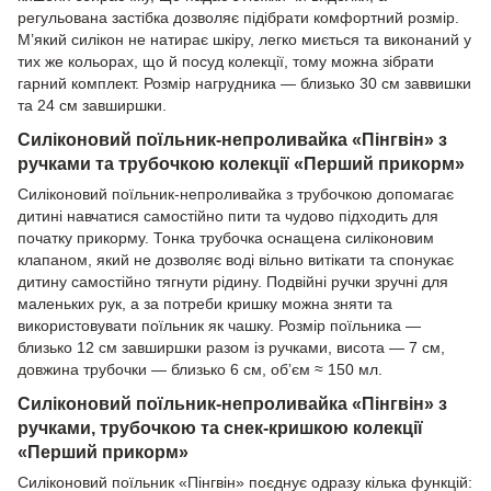
регульована застібка дозволяє підібрати комфортний розмір.
М’який силікон не натирає шкіру, легко миється та виконаний у
тих же кольорах, що й посуд колекції, тому можна зібрати
гарний комплект. Розмір нагрудника — близько 30 см заввишки
та 24 см завширшки.
Силіконовий поїльник-непроливайка «Пінгвін» з
ручками та трубочкою колекції «Перший прикорм»
Силіконовий поїльник-непроливайка з трубочкою допомагає
дитині навчатися самостійно пити та чудово підходить для
початку прикорму. Тонка трубочка оснащена силіконовим
клапаном, який не дозволяє воді вільно витікати та спонукає
дитину самостійно тягнути рідину. Подвійні ручки зручні для
маленьких рук, а за потреби кришку можна зняти та
використовувати поїльник як чашку. Розмір поїльника —
близько 12 см завширшки разом із ручками, висота — 7 см,
довжина трубочки — близько 6 см, об’єм ≈ 150 мл.
Силіконовий поїльник-непроливайка «Пінгвін» з
ручками, трубочкою та снек-кришкою колекції
«Перший прикорм»
Силіконовий поїльник «Пінгвін» поєднує одразу кілька функцій: