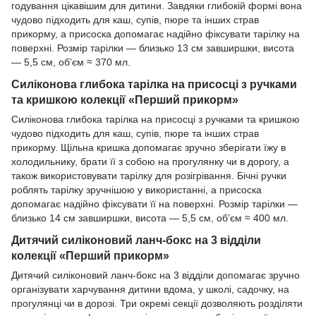
годування цікавішим для дитини. Завдяки глибокій формі вона
чудово підходить для каш, супів, пюре та інших страв
прикорму, а присоска допомагає надійно фіксувати тарілку на
поверхні. Розмір тарілки — близько 13 см завширшки, висота
— 5,5 см, об’єм ≈ 370 мл.
Силіконова глибока тарілка на присосці з ручками
та кришкою колекції «Перший прикорм»
Силіконова глибока тарілка на присосці з ручками та кришкою
чудово підходить для каш, супів, пюре та інших страв
прикорму. Щільна кришка допомагає зручно зберігати їжу в
холодильнику, брати її з собою на прогулянку чи в дорогу, а
також використовувати тарілку для розігрівання. Бічні ручки
роблять тарілку зручнішою у використанні, а присоска
допомагає надійно фіксувати її на поверхні. Розмір тарілки —
близько 14 см завширшки, висота — 5,5 см, об’єм ≈ 400 мл.
Дитячий силіконовий ланч-бокс на 3 відділи
колекції «Перший прикорм»
Дитячий силіконовий ланч-бокс на 3 відділи допомагає зручно
організувати харчування дитини вдома, у школі, садочку, на
прогулянці чи в дорозі. Три окремі секції дозволяють розділяти