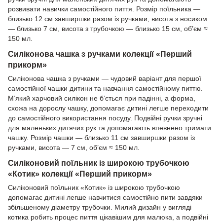
розвивати навички самостійного пиття. Розмір поїльника —
близько 12 см завширшки разом із ручками, висота з носиком
— близько 7 см, висота з трубочкою — близько 15 см, об’єм ≈
150 мл.
Силіконова чашка з ручками колекції «Перший
прикорм»
Силіконова чашка з ручками — чудовий варіант для першої
самостійної чашки дитини та навчання самостійному питтю.
М’який харчовий силікон не б’ється при падінні, а форма,
схожа на дорослу чашку, допомагає дитині легше переходити
до самостійного використання посуду. Подвійні ручки зручні
для маленьких дитячих рук та допомагають впевнено тримати
чашку. Розмір чашки — близько 11 см завширшки разом із
ручками, висота — 7 см, об’єм ≈ 150 мл.
Силіконовий поїльник із широкою трубочкою
«Котик» колекції «Перший прикорм»
Силіконовий поїльник «Котик» із широкою трубочкою
допомагає дитині легше навчитися самостійно пити завдяки
збільшеному діаметру трубочки. Милий дизайн у вигляді
котика робить процес пиття цікавішим для малюка, а подвійні