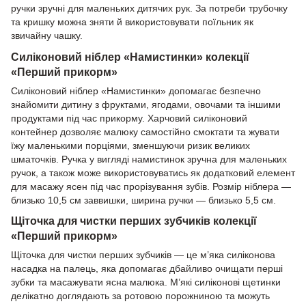
ручки зручні для маленьких дитячих рук. За потреби трубочку
та кришку можна зняти й використовувати поїльник як
звичайну чашку.
Силіконовий ніблер «Намистинки» колекції
«Перший прикорм»
Силіконовий ніблер «Намистинки» допомагає безпечно
знайомити дитину з фруктами, ягодами, овочами та іншими
продуктами під час прикорму. Харчовий силіконовий
контейнер дозволяє малюку самостійно смоктати та жувати
їжу маленькими порціями, зменшуючи ризик великих
шматочків. Ручка у вигляді намистинок зручна для маленьких
ручок, а також може використовуватись як додатковий елемент
для масажу ясен під час прорізування зубів. Розмір ніблера —
близько 10,5 см заввишки, ширина ручки — близько 5,5 см.
Щіточка для чистки перших зубчиків колекції
«Перший прикорм»
Щіточка для чистки перших зубчиків — це м’яка силіконова
насадка на палець, яка допомагає дбайливо очищати перші
зубки та масажувати ясна малюка. М’які силіконові щетинки
делікатно доглядають за ротовою порожниною та можуть