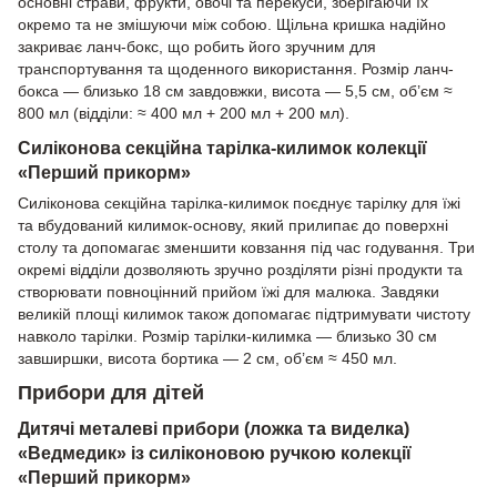
основні страви, фрукти, овочі та перекуси, зберігаючи їх
окремо та не змішуючи між собою. Щільна кришка надійно
закриває ланч-бокс, що робить його зручним для
транспортування та щоденного використання. Розмір ланч-
бокса — близько 18 см завдовжки, висота — 5,5 см, об’єм ≈
800 мл (відділи: ≈ 400 мл + 200 мл + 200 мл).
Силіконова секційна тарілка-килимок колекції
«Перший прикорм»
Силіконова секційна тарілка-килимок поєднує тарілку для їжі
та вбудований килимок-основу, який прилипає до поверхні
столу та допомагає зменшити ковзання під час годування. Три
окремі відділи дозволяють зручно розділяти різні продукти та
створювати повноцінний прийом їжі для малюка. Завдяки
великій площі килимок також допомагає підтримувати чистоту
навколо тарілки. Розмір тарілки-килимка — близько 30 см
завширшки, висота бортика — 2 см, об’єм ≈ 450 мл.
Прибори для дітей
Дитячі металеві прибори (ложка та виделка)
«Ведмедик» із силіконовою ручкою колекції
«Перший прикорм»