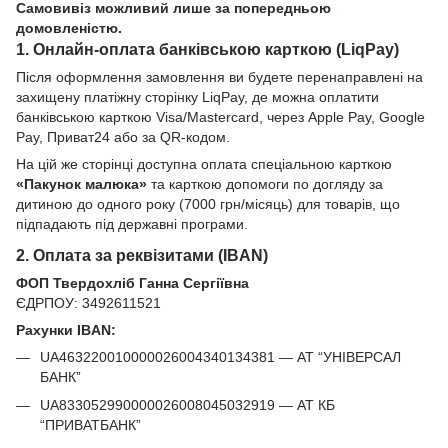
Самовивіз можливий лише за попередньою
домовленістю.
1. Онлайн-оплата банківською карткою (LiqPay)
Після оформлення замовлення ви будете перенаправлені на
захищену платіжну сторінку LiqPay, де можна оплатити
банківською карткою Visa/Mastercard, через Apple Pay, Google
Pay, Приват24 або за QR-кодом.
На цій же сторінці доступна оплата спеціальною карткою
«Пакунок малюка»
та карткою допомоги по догляду за
дитиною до одного року (7000 грн/місяць) для товарів, що
підпадають під державні програми.
2. Оплата за реквізитами (IBAN)
ФОП Твердохліб Ганна Сергіївна
ЄДРПОУ: 3492611521
Рахунки IBAN:
UA463220010000026004340134381 — АТ “УНІВЕРСАЛ
БАНК”
UA833052990000026008045032919 — АТ КБ
“ПРИВАТБАНК”