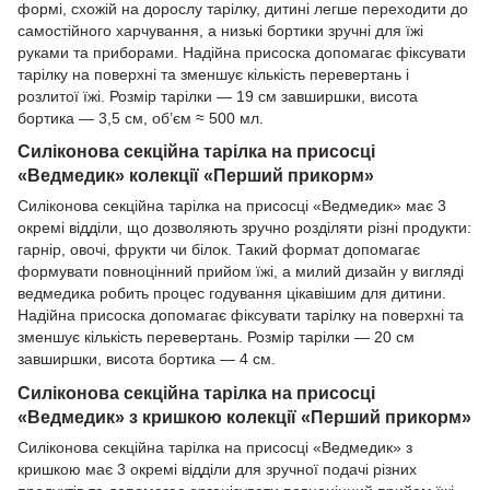
формі, схожій на дорослу тарілку, дитині легше переходити до
самостійного харчування, а низькі бортики зручні для їжі
руками та приборами. Надійна присоска допомагає фіксувати
тарілку на поверхні та зменшує кількість перевертань і
розлитої їжі. Розмір тарілки — 19 см завширшки, висота
бортика — 3,5 см, об’єм ≈ 500 мл.
Силіконова секційна тарілка на присосці
«Ведмедик» колекції «Перший прикорм»
Силіконова секційна тарілка на присосці «Ведмедик» має 3
окремі відділи, що дозволяють зручно розділяти різні продукти:
гарнір, овочі, фрукти чи білок. Такий формат допомагає
формувати повноцінний прийом їжі, а милий дизайн у вигляді
ведмедика робить процес годування цікавішим для дитини.
Надійна присоска допомагає фіксувати тарілку на поверхні та
зменшує кількість перевертань. Розмір тарілки — 20 см
завширшки, висота бортика — 4 см.
Силіконова секційна тарілка на присосці
«Ведмедик» з кришкою колекції «Перший прикорм»
Силіконова секційна тарілка на присосці «Ведмедик» з
кришкою має 3 окремі відділи для зручної подачі різних