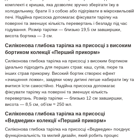
комплекті є кришка, яка дозволяє зручно зберігати їжу в
холодильнику, брати її з собою або підігрівати в мікрохвильовій
печі. Надійна присоска допомагає фіксувати тарілку на
поверхні та зменшує кількість перевертань і безладу під час
годування. Розмір тарілки — близько 19,5 см завширшки,
висота бортика — 3 см.
Силіконова глибока тарілка на присосці з високим
бортиком колекції «Перший прикорм»
Силіконова глибока тарілка на присосці з високим бортиком
ідеально підходить для перших страв: каш, супів, пюре та
інших страв прикорму. Високий бортик створює ефект
«зчищення ложки», завдяки чому дитині легше набирати їжу та
вчитися їсти самостійно. Надійна присоска допомагає
фіксувати тарілку на поверхні та зменшує кількість
перевертань. Розмір тарілки — близько 12 см завширшки,
висота — 8,5 см, об’єм ≈ 250 мл.
Силіконова глибока тарілка на присосці
«Ведмедик» колекції «Перший прикорм»
Силіконова глибока тарілка на присосці «Ведмедик» поєднує
функціональність та милий дизайн, який робить процес