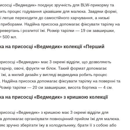
рисосці «Ведмедик» поєднує зручність для BLW-прикорму та
ить процес годування цікавішим для малюка. Завдяки формі,
ні легше переходити до самостійного харчування, а низькі
а приборами. Надійна присоска допомагає фіксувати тарілку на
еревертань і розлитої їжі. Розмір тарілки — 19 см завширшки,
≈ 500 мл.
лка на присосці «Ведмедик» колекції «Перший
 присосці «Ведмедик» має 3 окремі відділи, що дозволяють
: гарнір, овочі, фрукти чи білок. Такий формат допомагає
жі, а милий дизайн у вигляді ведмедика робить процес
. Надійна присоска допомагає фіксувати тарілку на поверхні та
 Розмір тарілки — 20 см завширшки, висота бортика — 4 см.
ка на присосці «Ведмедик» з кришкою колекції
 присосці «Ведмедик» з кришкою має 3 окремі відділи для
 та допомагає організувати повноцінний прийом їжі для малюка.
яє зручно зберігати їжу в холодильнику, брати її з собою або