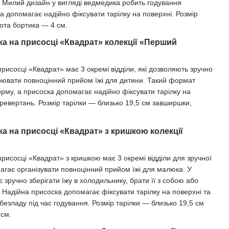
чі. Милий дизайн у вигляді ведмедика робить годування
а допомагає надійно фіксувати тарілку на поверхні. Розмір
ота бортика — 4 см.
ка на присосці «Квадрат» колекції «Перший
присосці «Квадрат» має 3 окремі відділи, які дозволяють зручно
ворювати повноцінний прийом їжі для дитини. Такий формат
рму, а присоска допомагає надійно фіксувати тарілку на
еревертань. Розмір тарілки — близько 19,5 см завширшки,
ка на присосці «Квадрат» з кришкою колекції
присосці «Квадрат» з кришкою має 3 окремі відділи для зручної
магає організувати повноцінний прийом їжі для малюка. У
є зручно зберігати їжу в холодильнику, брати її з собою або
і. Надійна присоска допомагає фіксувати тарілку на поверхні та
 безладу під час годування. Розмір тарілки — близько 19,5 см
 см.