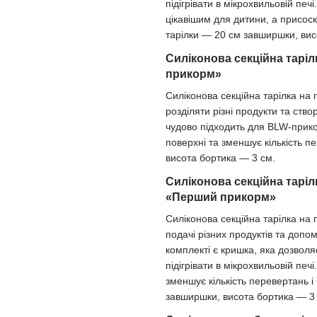
підігрівати в мікрохвильовій пе
цікавішим для дитини, а присоск
тарілки — 20 см завширшки, вис
Силіконова секційна таріл
прикорм»
Силіконова секційна тарілка на 
розділяти різні продукти та ст
чудово підходить для BLW-прико
поверхні та зменшує кількість п
висота бортика — 3 см.
Силіконова секційна таріл
«Перший прикорм»
Силіконова секційна тарілка на 
подачі різних продуктів та допо
комплекті є кришка, яка дозволя
підігрівати в мікрохвильовій печ
зменшує кількість перевертань і
завширшки, висота бортика — 3