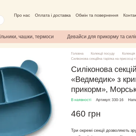
Про нас
Оплата і доставка
Обмін та повернення
Конта
Угода користувача
Відгуки про магазин
Публічний дого
їльники, чашки, термоси
Девайси для прикорму та сил
Головна
Колекції посуду
Колекція
Силіконова секційна тарілка на присосці
Силіконова секцій
«Ведмедик» з кр
прикорм», Морсь
В наявності
Артикул: 330-16
Напи
460 грн
Три окремі секції дозволяють з