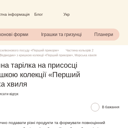
ктна інформація
Блог
Укр
вір (ОФЕРТА)
іконові форми
Іграшки та гризунці
Планери
 силіконового посуду «Перший прикорм»
Частина кольорів 2
 «Ведмедик» з кришкою колекції «Перший прикорм», Морська хвиля
на тарілка на присосці
ишкою колекції «Перший
ка хвиля
сати відгук
В бажання
ручно подавати різні продукти та формувати повноцінний