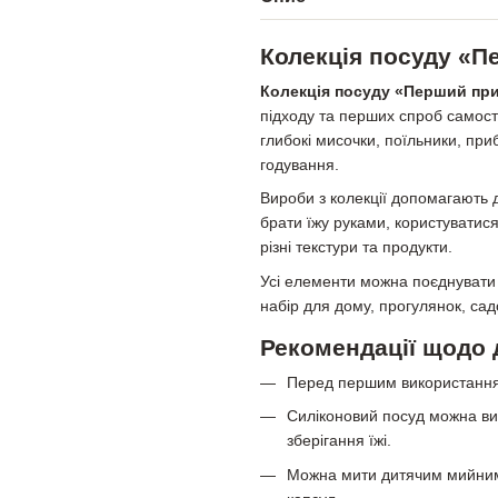
Колекція посуду «
Колекція посуду «Перший пр
підходу та перших спроб самості
глибокі мисочки, поїльники, пр
годування.
Вироби з колекції допомагають 
брати їжу руками, користуватис
різні текстури та продукти.
Усі елементи можна поєднувати
набір для дому, прогулянок, са
Рекомендації щодо 
Перед першим використанням
Силіконовий посуд можна ви
зберігання їжі.
Можна мити дитячим мийним 