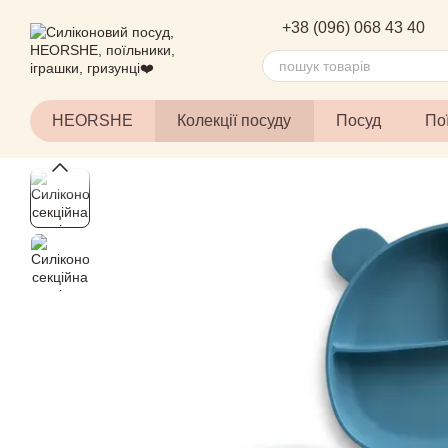
Перейти до основного контенту
+38 (096) 068 43 40
HEORSHE
Колекції посуду
Посуд
По