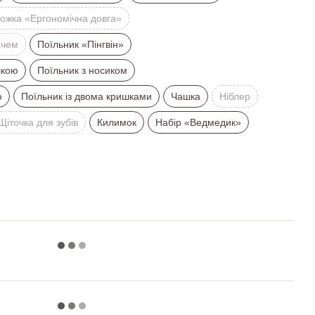
ожка «Ергономічна довга»
ачем
Поїльник «Пінгвін»
шкою
Поїльник з носиком
ю
Поїльник із двома кришками
Чашка
Ніблер
Щіточка для зубів
Килимок
Набір «Ведмедик»