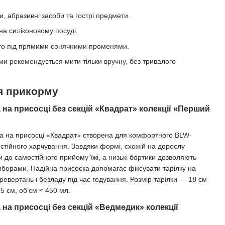
и, абразивні засоби та гострі предмети.
на силіконовому посуді.
го під прямими сонячними променями.
и рекомендується мити тільки вручну, без тривалого
ля прикорму
 на присосці без секцій «Квадрат» колекції «Перший
ка на присосці «Квадрат» створена для комфортного BLW-
тійного харчування. Завдяки формі, схожій на дорослу
и до самостійного прийому їжі, а низькі бортики дозволяють
иборами. Надійна присоска допомагає фіксувати тарілку на
еревертань і безладу під час годування. Розмір тарілки — 18 см
5 см, об’єм ≈ 450 мл.
 на присосці без секцій «Ведмедик» колекції