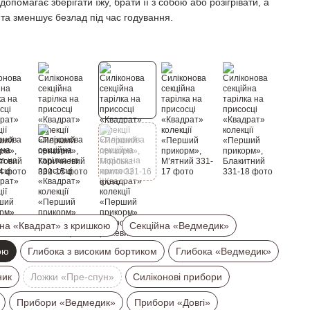
опомагає зберігати їжу, брати її з собою або розігрівати, а
 та зменшує безлад під час годування.
на «Квадрат» з кришкою
Секційна «Ведмедик»
ою
Глибока з високим бортиком
Глибока «Ведмедик»
ник
Ложки «Пре-спун»
Силіконові прибори
Прибори «Ведмедик»
Прибори «Довгі»