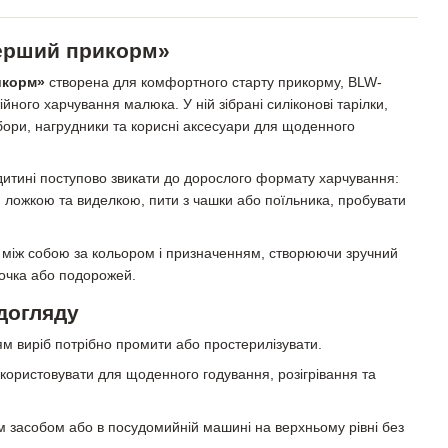
Перший прикорм»
икорм»
створена для комфортного старту прикорму, BLW-
йного харчування малюка. У ній зібрані силіконові тарілки,
ибори, нагрудники та корисні аксесуари для щоденного
дитині поступово звикати до дорослого формату харчування:
я ложкою та виделкою, пити з чашки або поїльника, пробувати
 між собою за кольором і призначенням, створюючи зручний
дочка або подорожей.
догляду
 виріб потрібно промити або простерилізувати.
користовувати для щоденного годування, розігрівання та
засобом або в посудомийній машині на верхньому рівні без