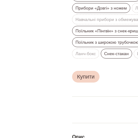
Прибори «Довгі» з ножем
Л
Навчальні прибори з обмежув
Поїльник «Пінгвін» з снек-кри
Поїльник з широкою трубочко
Ланч-бокс
Снек-стакан
Купити
Опис