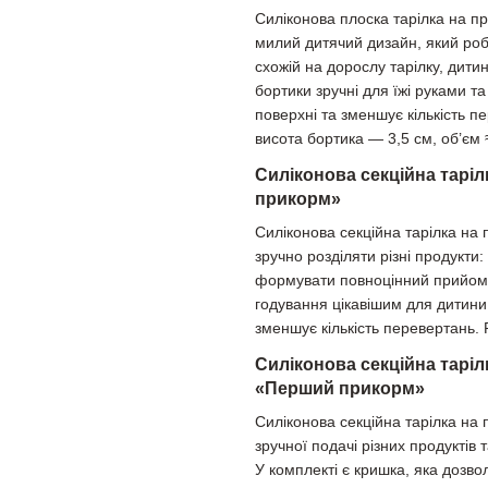
Силіконова плоска тарілка на п
милий дитячий дизайн, який роб
схожій на дорослу тарілку, дити
бортики зручні для їжі руками т
поверхні та зменшує кількість п
висота бортика — 3,5 см, об’єм 
Силіконова секційна тарі
прикорм»
Силіконова секційна тарілка на
зручно розділяти різні продукти
формувати повноцінний прийом ї
годування цікавішим для дитини
зменшує кількість перевертань.
Силіконова секційна таріл
«Перший прикорм»
Силіконова секційна тарілка на
зручної подачі різних продуктів
У комплекті є кришка, яка дозвол