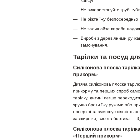
капсул.
Не використовуйте грубі губк
Не ріжте їжу безпосередньо 
Не залишайте вироби надов
Вироби з дерев’яними ручкам
замочування.
Тарілки та посуд д
Силіконова плоска тарілка
прикорм»
Дитяча силіконова плоска таріл
прикорму та перших спроб самос
тарілку, дитині легше переходит
зручно брати їжу руками або пр
поверхні та зменшує кількість п
завширшки, висота бортика — 3,
Силіконова плоска тарілка
«Перший прикорм»