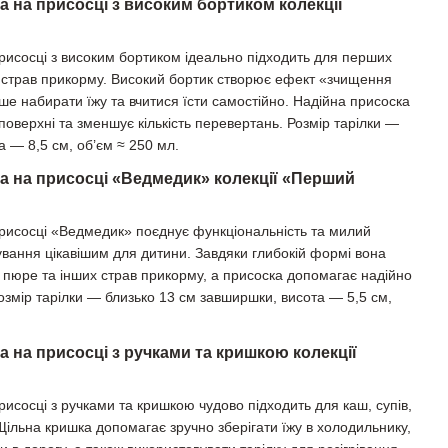
а на присосці з високим бортиком колекції
присосці з високим бортиком ідеально підходить для перших
их страв прикорму. Високий бортик створює ефект «зчищення
ше набирати їжу та вчитися їсти самостійно. Надійна присоска
поверхні та зменшує кількість перевертань. Розмір тарілки —
 — 8,5 см, об’єм ≈ 250 мл.
ка на присосці «Ведмедик» колекції «Перший
присосці «Ведмедик» поєднує функціональність та милий
ування цікавішим для дитини. Завдяки глибокій формі вона
, пюре та інших страв прикорму, а присоска допомагає надійно
Розмір тарілки — близько 13 см завширшки, висота — 5,5 см,
а на присосці з ручками та кришкою колекції
рисосці з ручками та кришкою чудово підходить для каш, супів,
Щільна кришка допомагає зручно зберігати їжу в холодильнику,