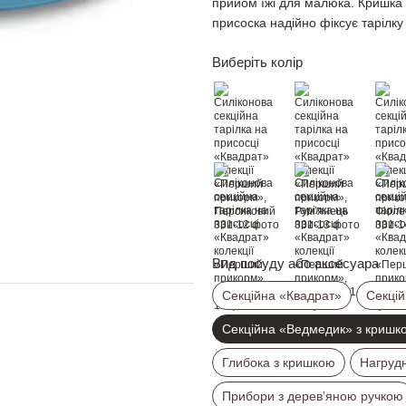
прийом їжі для малюка. Кришка д
присоска надійно фіксує тарілку
Виберіть колір
Вид посуду або аксесуара
Секційна «Квадрат»
Секцій
Секційна «Ведмедик» з кришк
Глибока з кришкою
Нагруд
Прибори з дерев’яною ручкою