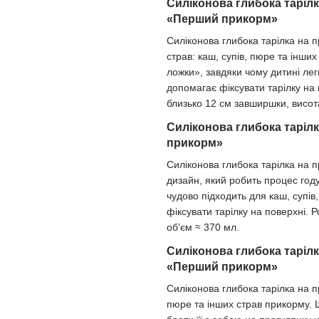
Силіконова глибока тарілк
«Перший прикорм»
Силіконова глибока тарілка на 
страв: каш, супів, пюре та інш
ложки», завдяки чому дитині лег
допомагає фіксувати тарілку на 
близько 12 см завширшки, висота
Силіконова глибока таріл
прикорм»
Силіконова глибока тарілка на 
дизайн, який робить процес год
чудово підходить для каш, супів
фіксувати тарілку на поверхні. 
об’єм ≈ 370 мл.
Силіконова глибока тарілк
«Перший прикорм»
Силіконова глибока тарілка на п
пюре та інших страв прикорму. 