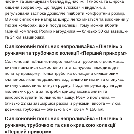
чистим та зменшувати безлад під час їжі. Глибока та широка
кишеня збирає їжу, що падає з ложки чи виделки, а
регульована застібка дозволяє підібрати комфортний розмір.
М’який силікон не натирає шкіру, легко миється та виконаний у
тих же кольорах, що й посуд колекції, тому можна зібрати
гарний комплект. Розмір нагрудника — близько 30 см заввишки
та 24 см завширшки.
Силіконовий поїльник-непроливайка «Пінгвін» з
ручками та трубочкою колекції «Перший прикорм»
Силіконовий поїльник-непроливайка з трубочкою допомагає
дитині навчатися самостійно пити та чудово підходить для
початку прикорму. Тонка трубочка оснащена силіконовим
клапаном, який не дозволяє воді вільно витікати та спонукає
дитину самостійно тягнути рідину. Подвійні ручки зручні для
маленьких рук, а за потреби кришку можна зняти та
використовувати поїльник як чашку. Розмір поїльника —
близько 12 см завширшки разом із ручками, висота — 7 см,
довжина трубочки — близько 6 см, об’єм ≈ 150 мл.
Силіконовий поїльник-непроливайка «Пінгвін» з
ручками, трубочкою та снек-кришкою колекції
«Перший прикорм»