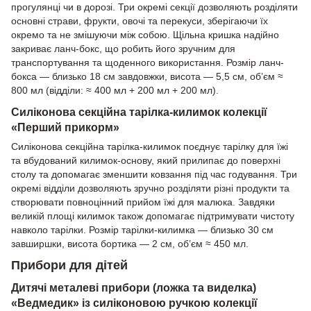
прогулянці чи в дорозі. Три окремі секції дозволяють розділяти
основні страви, фрукти, овочі та перекуси, зберігаючи їх
окремо та не змішуючи між собою. Щільна кришка надійно
закриває ланч-бокс, що робить його зручним для
транспортування та щоденного використання. Розмір ланч-
бокса — близько 18 см завдовжки, висота — 5,5 см, об’єм ≈
800 мл (відділи: ≈ 400 мл + 200 мл + 200 мл).
Силіконова секційна тарілка-килимок колекції
«Перший прикорм»
Силіконова секційна тарілка-килимок поєднує тарілку для їжі
та вбудований килимок-основу, який прилипає до поверхні
столу та допомагає зменшити ковзання під час годування. Три
окремі відділи дозволяють зручно розділяти різні продукти та
створювати повноцінний прийом їжі для малюка. Завдяки
великій площі килимок також допомагає підтримувати чистоту
навколо тарілки. Розмір тарілки-килимка — близько 30 см
завширшки, висота бортика — 2 см, об’єм ≈ 450 мл.
Прибори для дітей
Дитячі металеві прибори (ложка та виделка)
«Ведмедик» із силіконовою ручкою колекції