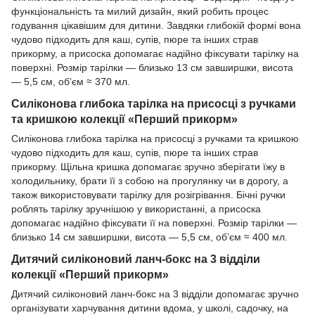
функціональність та милий дизайн, який робить процес
годування цікавішим для дитини. Завдяки глибокій формі вона
чудово підходить для каш, супів, пюре та інших страв
прикорму, а присоска допомагає надійно фіксувати тарілку на
поверхні. Розмір тарілки — близько 13 см завширшки, висота
— 5,5 см, об’єм ≈ 370 мл.
Силіконова глибока тарілка на присосці з ручками
та кришкою колекції «Перший прикорм»
Силіконова глибока тарілка на присосці з ручками та кришкою
чудово підходить для каш, супів, пюре та інших страв
прикорму. Щільна кришка допомагає зручно зберігати їжу в
холодильнику, брати її з собою на прогулянку чи в дорогу, а
також використовувати тарілку для розігрівання. Бічні ручки
роблять тарілку зручнішою у використанні, а присоска
допомагає надійно фіксувати її на поверхні. Розмір тарілки —
близько 14 см завширшки, висота — 5,5 см, об’єм ≈ 400 мл.
Дитячий силіконовий ланч-бокс на 3 відділи
колекції «Перший прикорм»
Дитячий силіконовий ланч-бокс на 3 відділи допомагає зручно
організувати харчування дитини вдома, у школі, садочку, на