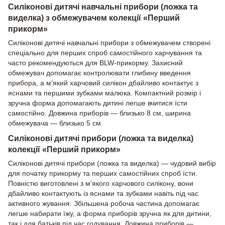
Силіконові дитячі навчальні прибори (ложка та
виделка) з обмежувачем колекції «Перший
прикорм»
Силіконові дитячі навчальні прибори з обмежувачем створені
спеціально для перших спроб самостійного харчування та
часто рекомендуються для BLW-прикорму. Захисний
обмежувач допомагає контролювати глибину введення
прибора, а м’який харчовий силікон дбайливо контактує з
яснами та першими зубками малюка. Компактний розмір і
зручна форма допомагають дитині легше вчитися їсти
самостійно. Довжина приборів — близько 8 см, ширина
обмежувача — близько 5 см.
Силіконові дитячі прибори (ложка та виделка)
колекції «Перший прикорм»
Силіконові дитячі прибори (ложка та виделка) — чудовий вибір
для початку прикорму та перших самостійних спроб їсти.
Повністю виготовлені з м’якого харчового силікону, вони
дбайливо контактують із яснами та зубками навіть під час
активного жування. Збільшена робоча частина допомагає
легше набирати їжу, а форма приборів зручна як для дитини,
так і для батьків під час годування. Довжина приборів —