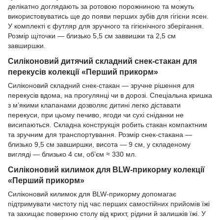
делікатно доглядають за ротовою порожниною та можуть
використовуватись ще до появи перших зубів для гігієни ясен.
У комплекті є футляр для зручного та гігієнічного зберігання.
Розмір щіточки — близько 5,5 см заввишки та 2,5 см
завширшки.
Силіконовий дитячий складний снек-стакан для
перекусів колекції «Перший прикорм»
Силіконовий складний снек-стакан — зручне рішення для
перекусів вдома, на прогулянці чи в дорозі. Спеціальна кришка
з м’якими клапанами дозволяє дитині легко діставати
перекуси, при цьому печиво, ягоди чи сухі сніданки не
висипаються. Складна конструкція робить стакан компактним
та зручним для транспортування. Розмір снек-стакана —
близько 9,5 см завширшки, висота — 9 см, у складеному
вигляді — близько 4 см, об’єм ≈ 330 мл.
Силіконовий килимок для BLW-прикорму колекції
«Перший прикорм»
Силіконовий килимок для BLW-прикорму допомагає
підтримувати чистоту під час перших самостійних прийомів їжі
та захищає поверхню столу від крихт, рідини й залишків їжі. У