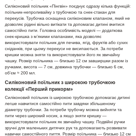
Силіконовий поїльник «Пінгвін» поєднує одразу кілька функцій:
поїльник-непроливайку з трубочкою та снек-стакан для
перекусів. Трубочка оснащена силіконовим клапаном, який не
дозволяє рідині вільно витікати та допомагає дитині вчитися
самостійно пити. Головна особливість моделі — додаткова
снек-кришка з м’якими клапанами, яка дозволяє
використовувати поїльник для печива, ягід, фруктів або сухих
сніданків, при цьому перекуси не висипаються. За потреби
кришки можна зняти та використовувати його як звичайну
чашку. Розмір поїльника — близько 12 см завширшки разом із
ручками, висота — 7 см, довжина трубочки — близько 6 см,
об’єм ≈ 200 мл.
Силіконовий поїльник з широкою трубочкою
колекції «Перший прикорм»
Силіконовий поїльник із широкою трубочкою допомагає дитині
легше навчитися самостійно пити завдяки збільшеному
діаметру трубочки. За потреби трубочку можна вийняти та
пити через широкий носик, а якщо зняти кришку —
використовувати поїльник як звичайну чашку. Подвійні ручки
зручні для маленьких дитячих рук та допомагають розвивати
навички самостійного пиття. Розмір поїльника — близько 12 см