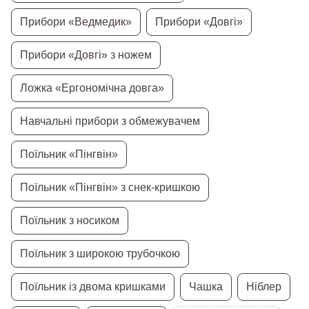
Прибори «Ведмедик»
Прибори «Довгі»
Прибори «Довгі» з ножем
Ложка «Ергономічна довга»
Навчальні прибори з обмежувачем
Поїльник «Пінгвін»
Поїльник «Пінгвін» з снек-кришкою
Поїльник з носиком
Поїльник з широкою трубочкою
Поїльник із двома кришками
Чашка
Ніблер