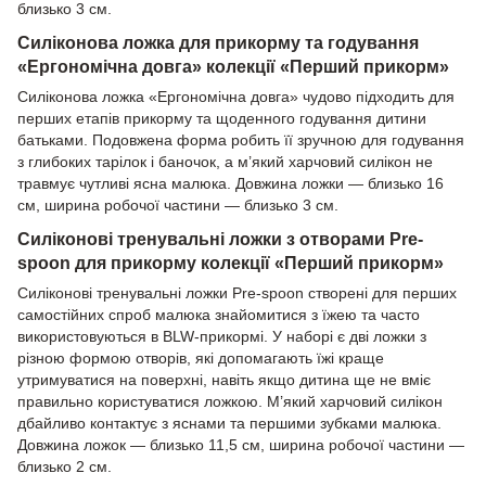
близько 3 см.
Силіконова ложка для прикорму та годування
«Ергономічна довга» колекції «Перший прикорм»
Силіконова ложка «Ергономічна довга» чудово підходить для
перших етапів прикорму та щоденного годування дитини
батьками. Подовжена форма робить її зручною для годування
з глибоких тарілок і баночок, а м’який харчовий силікон не
травмує чутливі ясна малюка. Довжина ложки — близько 16
см, ширина робочої частини — близько 3 см.
Силіконові тренувальні ложки з отворами Pre-
spoon для прикорму колекції «Перший прикорм»
Силіконові тренувальні ложки Pre-spoon створені для перших
самостійних спроб малюка знайомитися з їжею та часто
використовуються в BLW-прикормі. У наборі є дві ложки з
різною формою отворів, які допомагають їжі краще
утримуватися на поверхні, навіть якщо дитина ще не вміє
правильно користуватися ложкою. М’який харчовий силікон
дбайливо контактує з яснами та першими зубками малюка.
Довжина ложок — близько 11,5 см, ширина робочої частини —
близько 2 см.