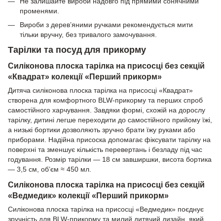
Не залишайте вироби надовго під прямими сонячними
променями.
Вироби з дерев’яними ручками рекомендується мити
тільки вручну, без тривалого замочування.
Тарілки та посуд для прикорму
Силіконова плоска тарілка на присосці без секцій
«Квадрат» колекції «Перший прикорм»
Дитяча силіконова плоска тарілка на присосці «Квадрат»
створена для комфортного BLW-прикорму та перших спроб
самостійного харчування. Завдяки формі, схожій на дорослу
тарілку, дитині легше переходити до самостійного прийому їжі,
а низькі бортики дозволяють зручно брати їжу руками або
приборами. Надійна присоска допомагає фіксувати тарілку на
поверхні та зменшує кількість перевертань і безладу під час
годування. Розмір тарілки — 18 см завширшки, висота бортика
— 3,5 см, об’єм ≈ 450 мл.
Силіконова плоска тарілка на присосці без секцій
«Ведмедик» колекції «Перший прикорм»
Силіконова плоска тарілка на присосці «Ведмедик» поєднує
зручність для BLW-прикорму та милий дитячий дизайн, який