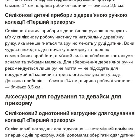
близько 14 см, ширина робочої частини — близько 3,5 см.
Силіконові дитячі прибори з дерев’яною ручкою
колекції «Перший прикорм»
Силіконові дитячі прибори з дерев’яною ручкою поєднують
м’яку силіконову робочу частину та натуральну дерев’яну
ручку, яка менше гнеться та зручно лежить у руці дитини. Вони
чудово підходять для початку прикорму та перших
самостійних спроб їсти, а м’який силікон дбайливо контактує з
яснами та зубками малюка. Для збереження дерев’яної ручки
рекомендується лише ручне миття — не підходять для
посудомийної машини та тривалого замочування у воді.
Довжина приборів — близько 14 см, ширина робочої частини
— близько 3,5 см.
Аксесуари для годування та девайси для
прикорму
Силіконовий однотонний нагрудник для годування
колекції «Перший прикорм»
Силіконовий нагрудник для годування — незамінний помічник
з перших днів прикорму, який допомагає зберігати одяг дитини