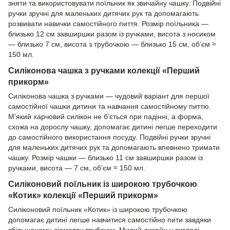
зняти та використовувати поїльник як звичайну чашку. Подвійні
ручки зручні для маленьких дитячих рук та допомагають
розвивати навички самостійного пиття. Розмір поїльника —
близько 12 см завширшки разом із ручками, висота з носиком
— близько 7 см, висота з трубочкою — близько 15 см, об’єм ≈
150 мл.
Силіконова чашка з ручками колекції «Перший
прикорм»
Силіконова чашка з ручками — чудовий варіант для першої
самостійної чашки дитини та навчання самостійному питтю.
М’який харчовий силікон не б’ється при падінні, а форма,
схожа на дорослу чашку, допомагає дитині легше переходити
до самостійного використання посуду. Подвійні ручки зручні
для маленьких дитячих рук та допомагають впевнено тримати
чашку. Розмір чашки — близько 11 см завширшки разом із
ручками, висота — 7 см, об’єм ≈ 150 мл.
Силіконовий поїльник із широкою трубочкою
«Котик» колекції «Перший прикорм»
Силіконовий поїльник «Котик» із широкою трубочкою
допомагає дитині легше навчитися самостійно пити завдяки
збільшеному діаметру трубочки. Милий дизайн у вигляді