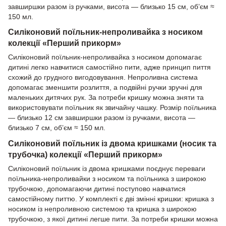
завширшки разом із ручками, висота — близько 15 см, об’єм ≈
150 мл.
Силіконовий поїльник-непроливайка з носиком
колекції «Перший прикорм»
Силіконовий поїльник-непроливайка з носиком допомагає
дитині легко навчитися самостійно пити, адже принцип пиття
схожий до грудного вигодовування. Непроливна система
допомагає зменшити розлиття, а подвійні ручки зручні для
маленьких дитячих рук. За потреби кришку можна зняти та
використовувати поїльник як звичайну чашку. Розмір поїльника
— близько 12 см завширшки разом із ручками, висота —
близько 7 см, об’єм ≈ 150 мл.
Силіконовий поїльник із двома кришками (носик та
трубочка) колекції «Перший прикорм»
Силіконовий поїльник із двома кришками поєднує переваги
поїльника-непроливайки з носиком та поїльника з широкою
трубочкою, допомагаючи дитині поступово навчатися
самостійному питтю. У комплекті є дві змінні кришки: кришка з
носиком із непроливною системою та кришка з широкою
трубочкою, з якої дитині легше пити. За потреби кришки можна