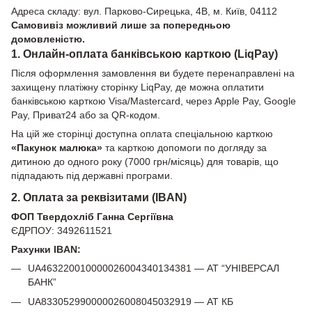
Адреса складу: вул. Парково-Сирецька, 4В, м. Київ, 04112
Самовивіз можливий лише за попередньою
домовленістю.
1. Онлайн-оплата банківською карткою (LiqPay)
Після оформлення замовлення ви будете перенаправлені на
захищену платіжну сторінку LiqPay, де можна оплатити
банківською карткою Visa/Mastercard, через Apple Pay, Google
Pay, Приват24 або за QR-кодом.
На цій же сторінці доступна оплата спеціальною карткою
«Пакунок малюка»
та карткою допомоги по догляду за
дитиною до одного року (7000 грн/місяць) для товарів, що
підпадають під державні програми.
2. Оплата за реквізитами (IBAN)
ФОП Твердохліб Ганна Сергіївна
ЄДРПОУ: 3492611521
Рахунки IBAN:
UA463220010000026004340134381 — АТ “УНІВЕРСАЛ
БАНК”
UA833052990000026008045032919 — АТ КБ