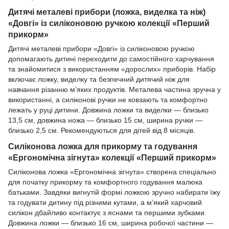
Дитячі металеві прибори (ложка, виделка та ніж)
«Довгі» із силіконовою ручкою колекції «Перший
прикорм»
Дитячі металеві прибори «Довгі» із силіконовою ручкою
допомагають дитині переходити до самостійного харчування
та знайомитися з використанням «дорослих» приборів. Набір
включає ложку, виделку та безпечний дитячий ніж для
навчання різанню м’яких продуктів. Металева частина зручна у
використанні, а силіконові ручки не ковзають та комфортно
лежать у руці дитини. Довжина ложки та виделки — близько
13,5 см, довжина ножа — близько 15 см, ширина ручки —
близько 2,5 см. Рекомендуються для дітей від 8 місяців.
Силіконова ложка для прикорму та годування
«Ергономічна зігнута» колекції «Перший прикорм»
Силіконова ложка «Ергономічна зігнута» створена спеціально
для початку прикорму та комфортного годування малюка
батьками. Завдяки вигнутій формі ложкою зручно набирати їжу
та годувати дитину під різними кутами, а м’який харчовий
силікон дбайливо контактує з яснами та першими зубками.
Довжина ложки — близько 16 см, ширина робочої частини —