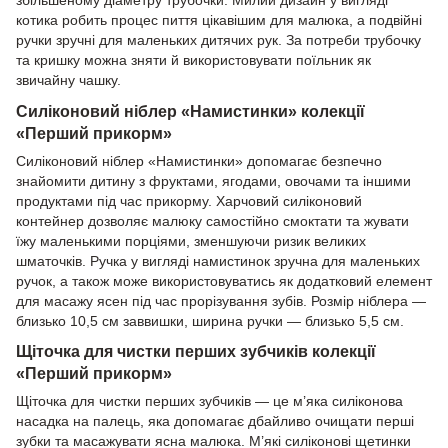
котика робить процес пиття цікавішим для малюка, а подвійні
ручки зручні для маленьких дитячих рук. За потреби трубочку
та кришку можна зняти й використовувати поїльник як
звичайну чашку.
Силіконовий ніблер «Намистинки» колекції
«Перший прикорм»
Силіконовий ніблер «Намистинки» допомагає безпечно
знайомити дитину з фруктами, ягодами, овочами та іншими
продуктами під час прикорму. Харчовий силіконовий
контейнер дозволяє малюку самостійно смоктати та жувати
їжу маленькими порціями, зменшуючи ризик великих
шматочків. Ручка у вигляді намистинок зручна для маленьких
ручок, а також може використовуватись як додатковий елемент
для масажу ясен під час прорізування зубів. Розмір ніблера —
близько 10,5 см заввишки, ширина ручки — близько 5,5 см.
Щіточка для чистки перших зубчиків колекції
«Перший прикорм»
Щіточка для чистки перших зубчиків — це м’яка силіконова
насадка на палець, яка допомагає дбайливо очищати перші
зубки та масажувати ясна малюка. М’які силіконові щетинки