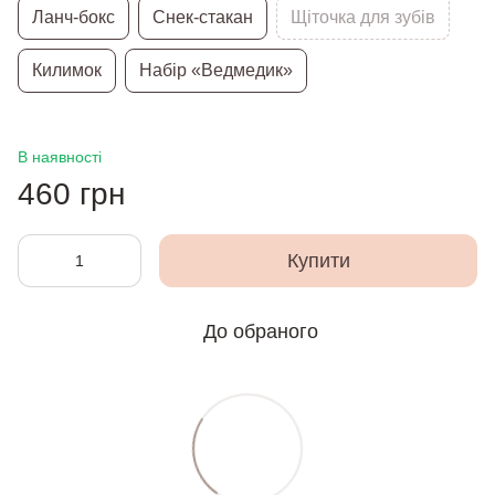
Ланч-бокс
Снек-стакан
Щіточка для зубів
Килимок
Набір «Ведмедик»
В наявності
460 грн
Купити
До обраного