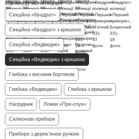
Вид посуду або аксесуара
Секційна «Квадрат»
Секційна «Квадрат» з кришкою
Секційна «Ведмедик»
Секційна «Ведмедик» з кришкою
Глибока з високим бортиком
Глибока «Ведмедик»
Глибока з кришкою
Нагрудник
Ложки «Пре-спун»
Силіконові прибори
Прибори з дерев’яною ручкою