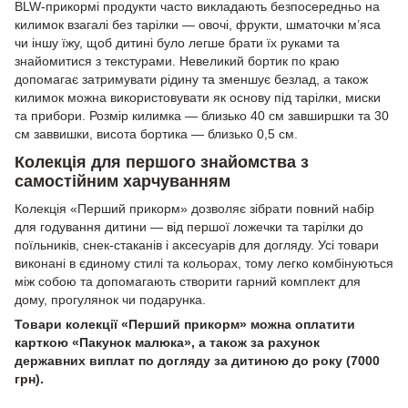
BLW-прикормі продукти часто викладають безпосередньо на
килимок взагалі без тарілки — овочі, фрукти, шматочки м’яса
чи іншу їжу, щоб дитині було легше брати їх руками та
знайомитися з текстурами. Невеликий бортик по краю
допомагає затримувати рідину та зменшує безлад, а також
килимок можна використовувати як основу під тарілки, миски
та прибори. Розмір килимка — близько 40 см завширшки та 30
см заввишки, висота бортика — близько 0,5 см.
Колекція для першого знайомства з
самостійним харчуванням
Колекція «Перший прикорм» дозволяє зібрати повний набір
для годування дитини — від першої ложечки та тарілки до
поїльників, снек-стаканів і аксесуарів для догляду. Усі товари
виконані в єдиному стилі та кольорах, тому легко комбінуються
між собою та допомагають створити гарний комплект для
дому, прогулянок чи подарунка.
Товари колекції «Перший прикорм» можна оплатити
карткою «Пакунок малюка», а також за рахунок
державних виплат по догляду за дитиною до року (7000
грн).