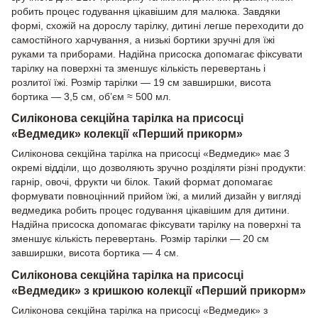
робить процес годування цікавішим для малюка. Завдяки
формі, схожій на дорослу тарілку, дитині легше переходити до
самостійного харчування, а низькі бортики зручні для їжі
руками та приборами. Надійна присоска допомагає фіксувати
тарілку на поверхні та зменшує кількість перевертань і
розлитої їжі. Розмір тарілки — 19 см завширшки, висота
бортика — 3,5 см, об’єм ≈ 500 мл.
Силіконова секційна тарілка на присосці
«Ведмедик» колекції «Перший прикорм»
Силіконова секційна тарілка на присосці «Ведмедик» має 3
окремі відділи, що дозволяють зручно розділяти різні продукти:
гарнір, овочі, фрукти чи білок. Такий формат допомагає
формувати повноцінний прийом їжі, а милий дизайн у вигляді
ведмедика робить процес годування цікавішим для дитини.
Надійна присоска допомагає фіксувати тарілку на поверхні та
зменшує кількість перевертань. Розмір тарілки — 20 см
завширшки, висота бортика — 4 см.
Силіконова секційна тарілка на присосці
«Ведмедик» з кришкою колекції «Перший прикорм»
Силіконова секційна тарілка на присосці «Ведмедик» з