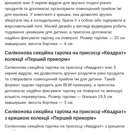
кришкою має 3 окремі відділи для зручної подачі різних
продуктів та допомагає організувати повноцінний прийом їжі
для малюка. У комплекті є кришка, яка дозволяє зручно
зберігати їжу в холодильнику, брати її з собою або підігрівати в
мікрохвильовій печі. Милий дизайн у вигляді ведмедика робить
годування цікавішим для дитини, а присоска допомагає
надійно фіксувати тарілку на поверхні. Розмір тарілки — 20 см
завширшки, висота бортика — 4 см.
Силіконова секційна тарілка на присосці «Квадрат»
колекції «Перший прикорм»
Силіконова секційна тарілка на присосці «Квадрат» має 3
окремі відділи, які дозволяють зручно розділяти різні продукти
та створювати повноцінний прийом їжі для дитини. Такий
формат чудово підходить для BLW-прикорму, а присоска
допомагає надійно фіксувати тарілку на поверхні та зменшує
кількість перевертань. Розмір тарілки — близько 19,5 см
завширшки, висота бортика — 3 см.
Силіконова секційна тарілка на присосці «Квадрат»
з кришкою колекції «Перший прикорм»
Силіконова секційна тарілка на присосці «Квадрат» з кришкою