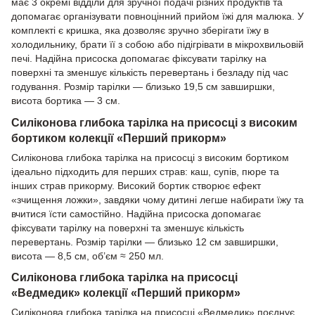
має 3 окремі відділи для зручної подачі різних продуктів та
допомагає організувати повноцінний прийом їжі для малюка. У
комплекті є кришка, яка дозволяє зручно зберігати їжу в
холодильнику, брати її з собою або підігрівати в мікрохвильовій
печі. Надійна присоска допомагає фіксувати тарілку на
поверхні та зменшує кількість перевертань і безладу під час
годування. Розмір тарілки — близько 19,5 см завширшки,
висота бортика — 3 см.
Силіконова глибока тарілка на присосці з високим
бортиком колекції «Перший прикорм»
Силіконова глибока тарілка на присосці з високим бортиком
ідеально підходить для перших страв: каш, супів, пюре та
інших страв прикорму. Високий бортик створює ефект
«зчищення ложки», завдяки чому дитині легше набирати їжу та
вчитися їсти самостійно. Надійна присоска допомагає
фіксувати тарілку на поверхні та зменшує кількість
перевертань. Розмір тарілки — близько 12 см завширшки,
висота — 8,5 см, об’єм ≈ 250 мл.
Силіконова глибока тарілка на присосці
«Ведмедик» колекції «Перший прикорм»
Силіконова глибока тарілка на присосці «Ведмедик» поєднує