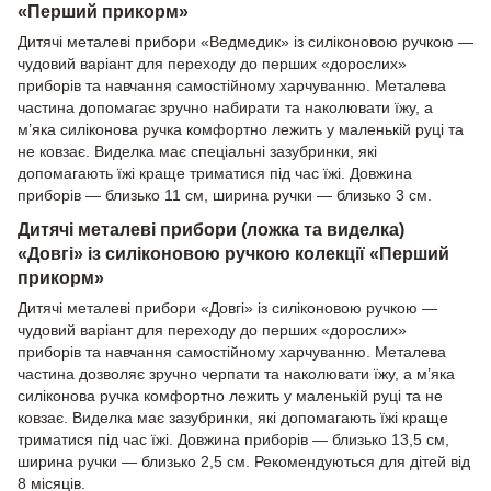
«Перший прикорм»
Дитячі металеві прибори «Ведмедик» із силіконовою ручкою —
чудовий варіант для переходу до перших «дорослих»
приборів та навчання самостійному харчуванню. Металева
частина допомагає зручно набирати та наколювати їжу, а
м’яка силіконова ручка комфортно лежить у маленькій руці та
не ковзає. Виделка має спеціальні зазубринки, які
допомагають їжі краще триматися під час їжі. Довжина
приборів — близько 11 см, ширина ручки — близько 3 см.
Дитячі металеві прибори (ложка та виделка)
«Довгі» із силіконовою ручкою колекції «Перший
прикорм»
Дитячі металеві прибори «Довгі» із силіконовою ручкою —
чудовий варіант для переходу до перших «дорослих»
приборів та навчання самостійному харчуванню. Металева
частина дозволяє зручно черпати та наколювати їжу, а м’яка
силіконова ручка комфортно лежить у маленькій руці та не
ковзає. Виделка має зазубринки, які допомагають їжі краще
триматися під час їжі. Довжина приборів — близько 13,5 см,
ширина ручки — близько 2,5 см. Рекомендуються для дітей від
8 місяців.