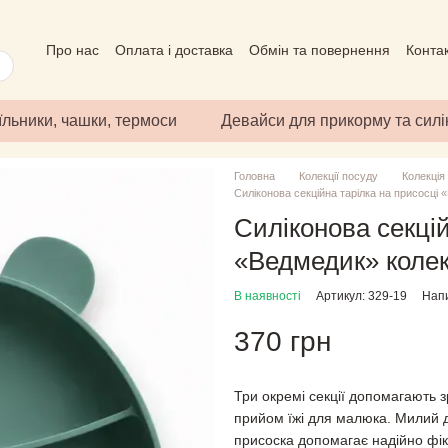
Про нас
Оплата і доставка
Обмін та повернення
Конта
Угода користувача
Відгуки про магазин
Публічний дого
їльники, чашки, термоси
Девайси для прикорму та сил
Головна
Колекції посуду
Колекція
Силіконова секційна тарілка на присосці
Силіконова секцій
«Ведмедик» колек
В наявності
Артикул: 329-19
Напи
370 грн
Три окремі секції допомагають 
прийом їжі для малюка. Милий д
присоска допомагає надійно фік