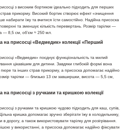
присосці з високим бортиком ідеально підходить для перших
их страв прикорму. Високий бортик створює ефект «зчищення
ше набирати їжу та вчитися їсти самостійно. Надійна присоска
поверхні та зменшує кількість перевертань. Розмір тарілки —
 — 8,5 см, об’єм ≈ 250 мл.
ка на присосці «Ведмедик» колекції «Перший
присосці «Ведмедик» поєднує функціональність та милий
ування цікавішим для дитини. Завдяки глибокій формі вона
, пюре та інших страв прикорму, а присоска допомагає надійно
Розмір тарілки — близько 13 см завширшки, висота — 5,5 см,
а на присосці з ручками та кришкою колекції
рисосці з ручками та кришкою чудово підходить для каш, супів,
Щільна кришка допомагає зручно зберігати їжу в холодильнику,
и в дорогу, а також використовувати тарілку для розігрівання.
чнішою у використанні, а присоска допомагає надійно фіксувати