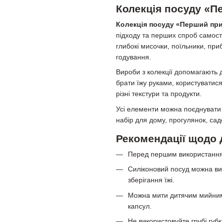
Колекція посуду «
Колекція посуду «Перший пр
підходу та перших спроб самості
глибокі мисочки, поїльники, пр
годування.
Вироби з колекції допомагають 
брати їжу руками, користуватис
різні текстури та продукти.
Усі елементи можна поєднувати
набір для дому, прогулянок, са
Рекомендації щодо 
Перед першим використанням
Силіконовий посуд можна ви
зберігання їжі.
Можна мити дитячим мийним 
капсул.
Не використовуйте грубі губк