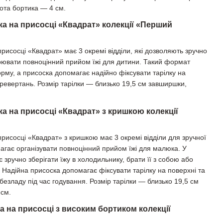
ота бортика — 4 см.
ка на присосці «Квадрат» колекції «Перший
присосці «Квадрат» має 3 окремі відділи, які дозволяють зручно
ворювати повноцінний прийом їжі для дитини. Такий формат
рму, а присоска допомагає надійно фіксувати тарілку на
еревертань. Розмір тарілки — близько 19,5 см завширшки,
ка на присосці «Квадрат» з кришкою колекції
присосці «Квадрат» з кришкою має 3 окремі відділи для зручної
магає організувати повноцінний прийом їжі для малюка. У
є зручно зберігати їжу в холодильнику, брати її з собою або
і. Надійна присоска допомагає фіксувати тарілку на поверхні та
 безладу під час годування. Розмір тарілки — близько 19,5 см
 см.
а на присосці з високим бортиком колекції