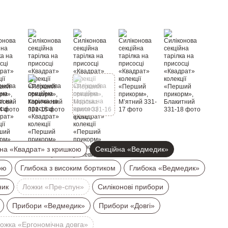
на «Квадрат» з кришкою
Секційна «Ведмедик»
ою
Глибока з високим бортиком
Глибока «Ведмедик»
ник
Ложки «Пре-спун»
Силіконові прибори
Прибори «Ведмедик»
Прибори «Довгі»
ожка «Ергономічна довга»