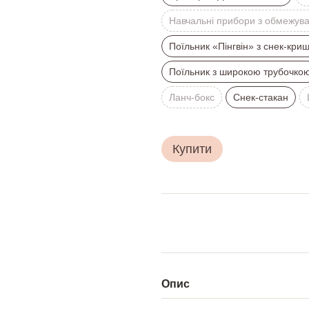
Навчальні прибори з обмежув
Поїльник «Пінгвін» з снек-кри
Поїльник з широкою трубочко
Ланч-бокс
Снек-стакан
Купити
Опис