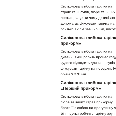
Силіконова глибока тарілка на 
страв: каш, супів, пюре та інш
ложки», завдяки чому дитині лег
допомагає фіксувати тарілку на 
близько 12 см завширшки, висота
Силіконова глибока таріл
прикорм»
Силіконова глибока тарілка на 
дизайн, який робить процес год
чудово підходить для каш, супів
фіксувати тарілку на поверхні. 
об’єм ≈ 370 мл.
Силіконова глибока тарілк
«Перший прикорм»
Силіконова глибока тарілка на п
пюре та інших страв прикорму. 
брати її з собою на прогулянку ч
Бічні ручки роблять тарілку зру