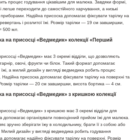
ить процес годування цікавішим для малюка. Завдяки формі,
ні легше переходити до самостійного харчування, а низькі
а приборами. Надійна присоска допомагає фіксувати тарілку на
еревертань і розлитої їжі. Розмір тарілки — 19 см завширшки,
≈ 500 мл.
лка на присосці «Ведмедик» колекції «Перший
 присосці «Ведмедик» має 3 окремі відділи, що дозволяють
: гарнір, овочі, фрукти чи білок. Такий формат допомагає
жі, а милий дизайн у вигляді ведмедика робить процес
. Надійна присоска допомагає фіксувати тарілку на поверхні та
 Розмір тарілки — 20 см завширшки, висота бортика — 4 см.
ка на присосці «Ведмедик» з кришкою колекції
 присосці «Ведмедик» з кришкою має 3 окремі відділи для
 та допомагає організувати повноцінний прийом їжі для малюка.
яє зручно зберігати їжу в холодильнику, брати її з собою або
чі. Милий дизайн у вигляді ведмедика робить годування
а допомагає надійно фіксувати тарілку на поверхні. Розмір