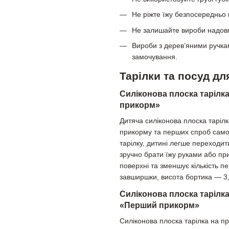
Не ріжте їжу безпосередньо 
Не залишайте вироби надов
Вироби з дерев’яними ручкам
замочування.
Тарілки та посуд д
Силіконова плоска тарілка
прикорм»
Дитяча силіконова плоска таріл
прикорму та перших спроб самос
тарілку, дитині легше переходит
зручно брати їжу руками або пр
поверхні та зменшує кількість п
завширшки, висота бортика — 3,
Силіконова плоска тарілка
«Перший прикорм»
Силіконова плоска тарілка на п