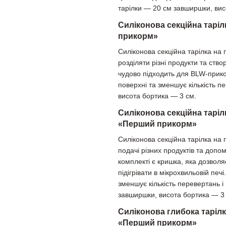
тарілки — 20 см завширшки, вис
Силіконова секційна таріл
прикорм»
Силіконова секційна тарілка на 
розділяти різні продукти та ст
чудово підходить для BLW-прико
поверхні та зменшує кількість п
висота бортика — 3 см.
Силіконова секційна таріл
«Перший прикорм»
Силіконова секційна тарілка на 
подачі різних продуктів та допо
комплекті є кришка, яка дозволя
підігрівати в мікрохвильовій печ
зменшує кількість перевертань і
завширшки, висота бортика — 3
Силіконова глибока тарілк
«Перший прикорм»