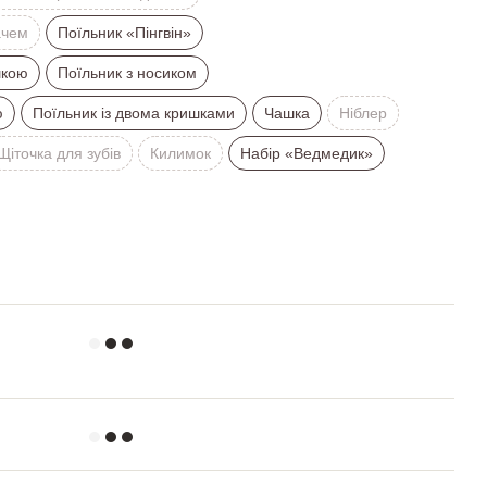
ачем
Поїльник «Пінгвін»
шкою
Поїльник з носиком
ю
Поїльник із двома кришками
Чашка
Ніблер
Щіточка для зубів
Килимок
Набір «Ведмедик»