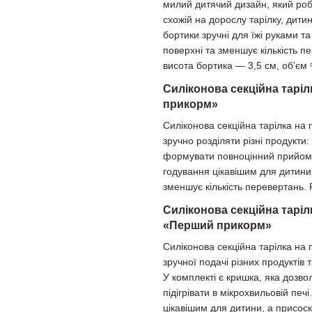
милий дитячий дизайн, який роб
схожій на дорослу тарілку, дити
бортики зручні для їжі руками т
поверхні та зменшує кількість п
висота бортика — 3,5 см, об’єм 
Силіконова секційна тарі
прикорм»
Силіконова секційна тарілка на
зручно розділяти різні продукти
формувати повноцінний прийом ї
годування цікавішим для дитини
зменшує кількість перевертань.
Силіконова секційна таріл
«Перший прикорм»
Силіконова секційна тарілка на
зручної подачі різних продуктів
У комплекті є кришка, яка дозвол
підігрівати в мікрохвильовій пе
цікавішим для дитини, а присоск