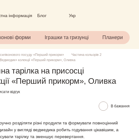
ктна інформація
Блог
Укр
вір (ОФЕРТА)
іконові форми
Іграшки та гризунці
Планери
 силіконового посуду «Перший прикорм»
Частина кольорів 2
 «Ведмедик» колекції «Перший прикорм», Оливка
на тарілка на присосці
ції «Перший прикорм», Оливка
сати відгук
В бажання
зручно розділяти різні продукти та формувати повноцінний
изайн у вигляді ведмедика робить годування цікавішим, а
сувати тарілку та зменшує перевертання.