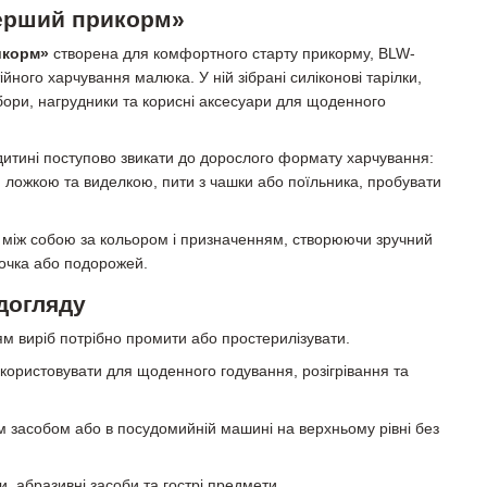
Перший прикорм»
икорм»
створена для комфортного старту прикорму, BLW-
йного харчування малюка. У ній зібрані силіконові тарілки,
ибори, нагрудники та корисні аксесуари для щоденного
дитині поступово звикати до дорослого формату харчування:
я ложкою та виделкою, пити з чашки або поїльника, пробувати
 між собою за кольором і призначенням, створюючи зручний
дочка або подорожей.
догляду
 виріб потрібно промити або простерилізувати.
користовувати для щоденного годування, розігрівання та
засобом або в посудомийній машині на верхньому рівні без
и, абразивні засоби та гострі предмети.