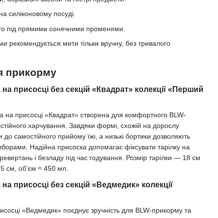
на силіконовому посуді.
го під прямими сонячними променями.
и рекомендується мити тільки вручну, без тривалого
ля прикорму
 на присосці без секцій «Квадрат» колекції «Перший
ка на присосці «Квадрат» створена для комфортного BLW-
тійного харчування. Завдяки формі, схожій на дорослу
и до самостійного прийому їжі, а низькі бортики дозволяють
иборами. Надійна присоска допомагає фіксувати тарілку на
еревертань і безладу під час годування. Розмір тарілки — 18 см
5 см, об’єм ≈ 450 мл.
 на присосці без секцій «Ведмедик» колекції
рисосці «Ведмедик» поєднує зручність для BLW-прикорму та