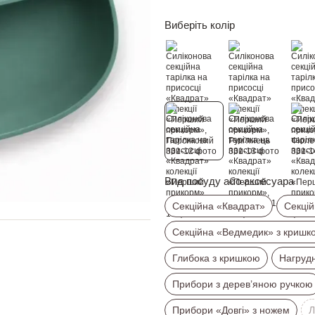
Виберіть колір
Вид посуду або аксесуара
Секційна «Квадрат»
Секцій
Секційна «Ведмедик» з кришк
Глибока з кришкою
Нагруд
Прибори з дерев’яною ручкою
Прибори «Довгі» з ножем
Л