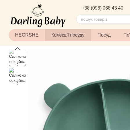
Перейти до основного контенту
+38 (096) 068 43 40
HEORSHE
Колекції посуду
Посуд
По