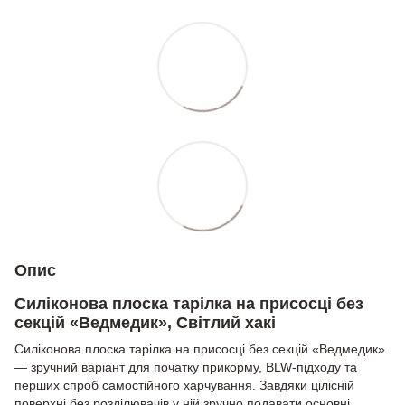
Опис
Силіконова плоска тарілка на присосці без
секцій «Ведмедик», Світлий хакі
Силіконова плоска тарілка на присосці без секцій «Ведмедик»
— зручний варіант для початку прикорму, BLW-підходу та
перших спроб самостійного харчування. Завдяки цілісній
поверхні без розділювачів у ній зручно подавати основні