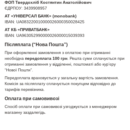
ФОП Твердохліб Костянтин Анатолійович
ЄДРПОУ: 3439908957
АТ «УНІВЕРСАЛ БАНК» (monobank)
IBAN: UA083220010000026000350028425
АТ КБ «ПРИВАТБАНК»
IBAN: UA963052990000026000015039393
Післяплата (“Нова Пошта”)
При оформленні замовлення з оплатою при отриманні
необхідна
передоплата 100 грн
. Решта суми сплачується при
отриманні замовлення у відділенні, поштоматі або кур’єру
“Нової Пошти”.
Передоплата враховується у загальну вартість замовлення.
Комісія за післяплату сплачується покупцем відповідно до
тарифів перевізника.
Оплата при самовивозі
Спосіб оплати при самовивозі узгоджується з менеджером
магазину заздалегідь.