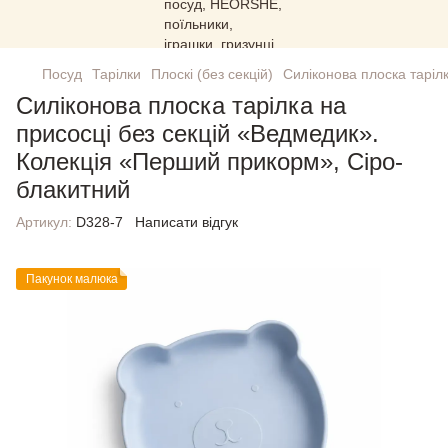
Посуд
Тарілки
Плоскі (без секцій)
Силіконова плоска таріл
Силіконова плоска тарілка на
присосці без секцій «Ведмедик».
Колекція «Перший прикорм», Сіро-
блакитний
Артикул:
D328-7
Написати відгук
Пакунок малюка