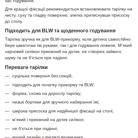
час годування.
Для кращої фіксації рекомендується встановлювати тарілку на
чисту, суху та гладку поверхню, злегка притиснувши присоску
до столу.
Підходить для BLW та щоденного годування
Тарілка зручна як для BLW-прикорму, коли дитина самостійно
бере шматочки їжі руками, так і для годування ложкою. М’який
харчовий силікон приємний на дотик, не створює зайвого
шуму та не б’ється при падінні.
Переваги тарілки
суцільна поверхня без секцій;
підходить для початку прикорму та BLW;
форма, схожа на дорослу тарілку;
низькі бортики для зручного набирання їжі;
широка присоска для надійнішої фіксації на столі;
м’який і приємний на дотик силікон;
не б’ється при падінні;
милий дизайн у вигляді ведмедика;