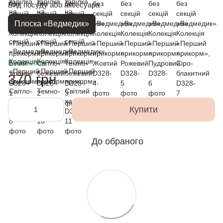
Вид посуду або аксесуара
Плоска «Ведмедик»
В наявності
370 грн
Купити
До обраного