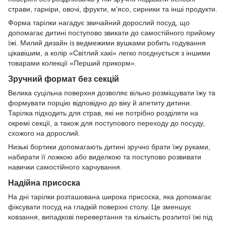
страви, гарніри, овочі, фрукти, м’ясо, сирники та інші продукти.
Форма тарілки нагадує звичайний дорослий посуд, що
допомагає дитині поступово звикати до самостійного прийому
їжі. Милий дизайн із ведмежими вушками робить годування
цікавішим, а колір «Світлий хакі» легко поєднується з іншими
товарами колекції «Перший прикорм».
Зручний формат без секцій
Велика суцільна поверхня дозволяє вільно розміщувати їжу та
формувати порцію відповідно до віку й апетиту дитини.
Тарілка підходить для страв, які не потрібно розділяти на
окремі секції, а також для поступового переходу до посуду,
схожого на дорослий.
Низькі бортики допомагають дитині зручно брати їжу руками,
набирати її ложкою або виделкою та поступово розвивати
навички самостійного харчування.
Надійна присоска
На дні тарілки розташована широка присоска, яка допомагає
фіксувати посуд на гладкій поверхні столу. Це зменшує
ковзання, випадкові перевертання та кількість розлитої їжі під