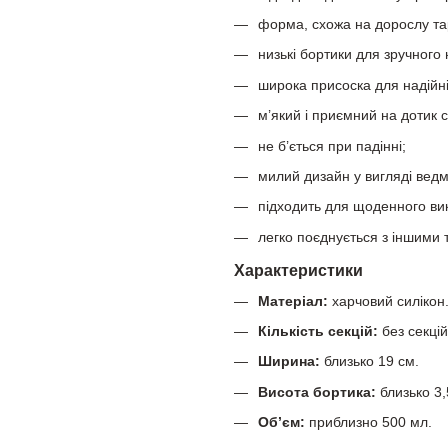
форма, схожа на дорослу тар
низькі бортики для зручного 
широка присоска для надійніш
м’який і приємний на дотик с
не б’ється при падінні;
милий дизайн у вигляді вед
підходить для щоденного ви
легко поєднується з іншими 
Характеристики
Матеріал:
харчовий силікон
Кількість секцій:
без секцій
Ширина:
близько 19 см.
Висота бортика:
близько 3,
Об’єм:
приблизно 500 мл.