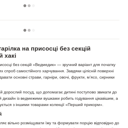
арілка на присосці без секцій
й хакі
рисосці без секцій «Ведмедик» — зручний варіант для початку
х спроб самостійного харчування. Завдяки цілісній поверхні
давати основні страви, гарніри, овочі, фрукти, м’ясо, сирники
й дорослий посуд, що допомагає дитині поступово звикати до
й дизайн із ведмежими вушками робить годування цікавішим, а
днується з іншими товарами колекції «Перший прикорм».
й
ляє вільно розміщувати їжу та формувати порцію відповідно до