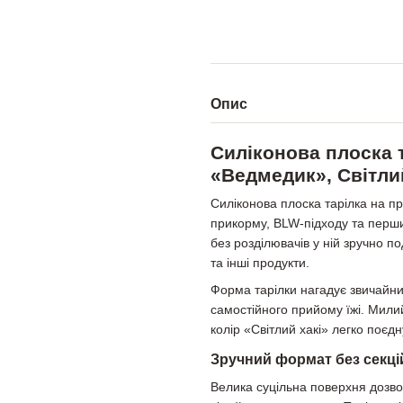
Опис
Силіконова плоска т
«Ведмедик», Світли
Силіконова плоска тарілка на п
прикорму, BLW-підходу та перши
без розділювачів у ній зручно по
та інші продукти.
Форма тарілки нагадує звичайни
самостійного прийому їжі. Мили
колір «Світлий хакі» легко поє
Зручний формат без секці
Велика суцільна поверхня дозво