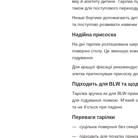
віку й апетиту дитини. Тарілка пі
також для поступового переходу
Низькі бортики допомагають дит
та поступово розвивати навички
Надійна присоска
На дні тарілки розташована шир
поверхні столу. Це зменшує ковза
годування.
Для кращої фіксації рекомендуєт
злегка притиснувши присоску до
Підходить для BLW та що
Тарілка зручна як для BLW-прико
для годування ложкою. М’який х
та не б’ється при падінні.
Переваги тарілки
суцільна поверхня без секцій
підходить для початку прико