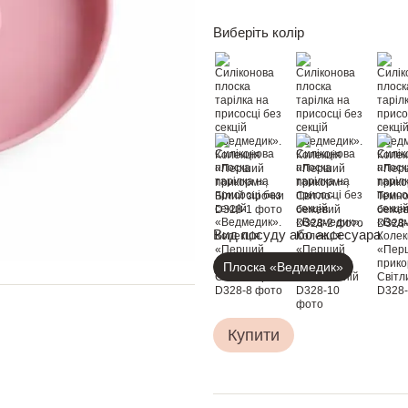
Виберіть колір
Вид посуду або аксесуара
Плоска «Ведмедик»
Купити