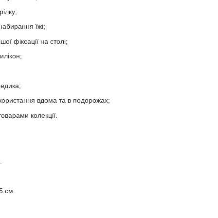
ілку;
набирання їжі;
ої фіксації на столі;
илікон;
медика;
користання вдома та в подорожах;
товарами колекції.
.
.
5 см.