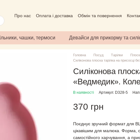
Про нас
Оплата і доставка
Обмін та повернення
Конта
Угода користувача
Відгуки про магазин
Публічний дого
їльники, чашки, термоси
Девайси для прикорму та сил
Головна
Посуд
Тарілки
Плоскі
Силіконова плоска тарілка на присосці б
Силіконова плоска
«Ведмедик». Кол
В наявності
Артикул: D328-5
Напи
370 грн
Поєднує зручний формат для BL
цікавішим для малюка. Форма, с
самостійного харчування, а прис