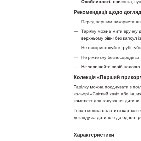
Особливості:
присоска, суц
Рекомендації щодо догля
Перед першим використанням
Тарілку можна мити вручну 
верхньому рівні без капсул і
Не використовуйте грубі губк
Не ріжте їжу безпосередньо н
Не залишайте виріб надовг
Колекція «Перший прикор
Тарілку можна поєднувати з по
кольорі «Світлий хакі» або інших
комплект для годування дитини 
Товар можна оплатити карткою 
догляду за дитиною до одного р
Характеристики