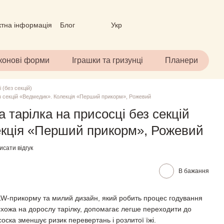
ктна інформація
Блог
Укр
вір (ОФЕРТА)
іконові форми
Іграшки та гризунці
Планери
 (без секцій)
ез секцій «Ведмедик». Колекція «Перший прикорм», Рожевий
 тарілка на присосці без секцій
екція «Перший прикорм», Рожевий
сати відгук
В бажання
W-прикорму та милий дизайн, який робить процес годування
хожа на дорослу тарілку, допомагає легше переходити до
оска зменшує ризик перевертань і розлитої їжі.