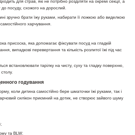
дходить для страв, які не потрібно розділяти на окремі секції, а
 до посуду, схожого на дорослий.
ині зручно брати їжу руками, набирати її ложкою або виделкою
 самостійного харчування.
ока присоска, яка допомагає фіксувати посуд на гладкій
ння, випадкові перевертання та кількість розлитої їжі під час
ься встановлювати тарілку на чисту, суху та гладку поверхню,
 столу.
денного годування
рму, коли дитина самостійно бере шматочки їжі руками, так і
арчовий силікон приємний на дотик, не створює зайвого шуму
;
рму та BLW;