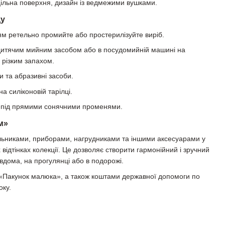
ільна поверхня, дизайн із ведмежими вушками.
ду
 ретельно промийте або простерилізуйте виріб.
дитячим мийним засобом або в посудомийній машині на
з різким запахом.
и та абразивні засоби.
а силіконовій тарілці.
о під прямими сонячними променями.
м»
їльниками, приборами, нагрудниками та іншими аксесуарами у
 відтінках колекції. Це дозволяє створити гармонійний і зручний
вдома, на прогулянці або в подорожі.
«Пакунок малюка», а також коштами державної допомоги по
оку.