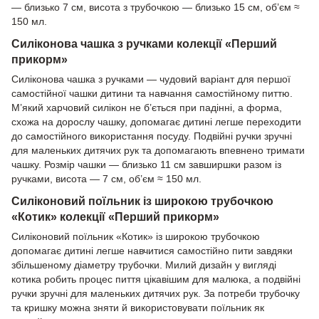
— близько 7 см, висота з трубочкою — близько 15 см, об’єм ≈
150 мл.
Силіконова чашка з ручками колекції «Перший
прикорм»
Силіконова чашка з ручками — чудовий варіант для першої
самостійної чашки дитини та навчання самостійному питтю.
М’який харчовий силікон не б’ється при падінні, а форма,
схожа на дорослу чашку, допомагає дитині легше переходити
до самостійного використання посуду. Подвійні ручки зручні
для маленьких дитячих рук та допомагають впевнено тримати
чашку. Розмір чашки — близько 11 см завширшки разом із
ручками, висота — 7 см, об’єм ≈ 150 мл.
Силіконовий поїльник із широкою трубочкою
«Котик» колекції «Перший прикорм»
Силіконовий поїльник «Котик» із широкою трубочкою
допомагає дитині легше навчитися самостійно пити завдяки
збільшеному діаметру трубочки. Милий дизайн у вигляді
котика робить процес пиття цікавішим для малюка, а подвійні
ручки зручні для маленьких дитячих рук. За потреби трубочку
та кришку можна зняти й використовувати поїльник як