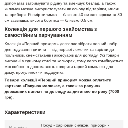
допомагає затримувати рідину та зменшує безлад, а також
килимок можна використовувати як основу під тарілки, миски
та прибори. Розмір килимка — близько 40 см завширшки та 30
см заввишки, висота бортика — близько 0,5 см.
Колекція для першого знайомства з
самостійним харчуванням
Колекція «Перший прикорм» дозволяє зібрати повний набір
для годування дитини — від першої ложечки та тарілки до
поїльників, снек-стаканів і аксесуарів для догляду. Усі товари
виконані в єдиному стилі та кольорах, тому легко комбінуються
між собою та допомагають створити гарний комплект для
дому, прогулянок чи подарунка.
Товари колекції «Перший прикорм» можна оплатити
карткою «Пакунок малюка», а також за рахунок
державних виплат по догляду за дитиною до року (7000
грн).
Характеристики
Посуд - харчовий силікон, прибори -
Матеріал