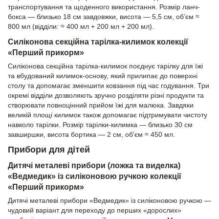
транспортування та щоденного використання. Розмір ланч-
бокса — близько 18 см завдовжки, висота — 5,5 см, об’єм ≈
800 мл (відділи: ≈ 400 мл + 200 мл + 200 мл).
Силіконова секційна тарілка-килимок колекції
«Перший прикорм»
Силіконова секційна тарілка-килимок поєднує тарілку для їжі
та вбудований килимок-основу, який прилипає до поверхні
столу та допомагає зменшити ковзання під час годування. Три
окремі відділи дозволяють зручно розділяти різні продукти та
створювати повноцінний прийом їжі для малюка. Завдяки
великій площі килимок також допомагає підтримувати чистоту
навколо тарілки. Розмір тарілки-килимка — близько 30 см
завширшки, висота бортика — 2 см, об’єм ≈ 450 мл.
Прибори для дітей
Дитячі металеві прибори (ложка та виделка)
«Ведмедик» із силіконовою ручкою колекції
«Перший прикорм»
Дитячі металеві прибори «Ведмедик» із силіконовою ручкою —
чудовий варіант для переходу до перших «дорослих»