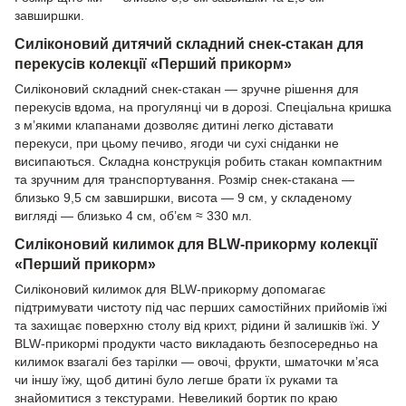
завширшки.
Силіконовий дитячий складний снек-стакан для
перекусів колекції «Перший прикорм»
Силіконовий складний снек-стакан — зручне рішення для
перекусів вдома, на прогулянці чи в дорозі. Спеціальна кришка
з м’якими клапанами дозволяє дитині легко діставати
перекуси, при цьому печиво, ягоди чи сухі сніданки не
висипаються. Складна конструкція робить стакан компактним
та зручним для транспортування. Розмір снек-стакана —
близько 9,5 см завширшки, висота — 9 см, у складеному
вигляді — близько 4 см, об’єм ≈ 330 мл.
Силіконовий килимок для BLW-прикорму колекції
«Перший прикорм»
Силіконовий килимок для BLW-прикорму допомагає
підтримувати чистоту під час перших самостійних прийомів їжі
та захищає поверхню столу від крихт, рідини й залишків їжі. У
BLW-прикормі продукти часто викладають безпосередньо на
килимок взагалі без тарілки — овочі, фрукти, шматочки м’яса
чи іншу їжу, щоб дитині було легше брати їх руками та
знайомитися з текстурами. Невеликий бортик по краю