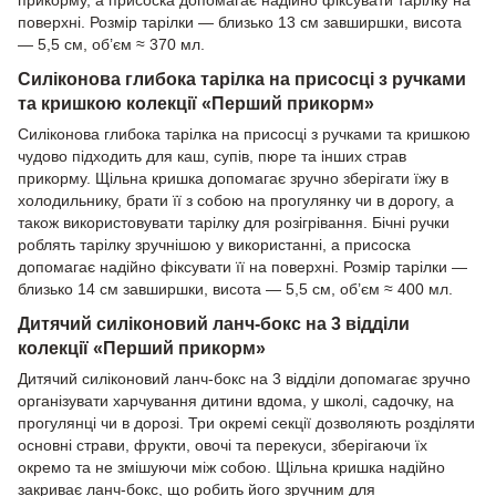
прикорму, а присоска допомагає надійно фіксувати тарілку на
поверхні. Розмір тарілки — близько 13 см завширшки, висота
— 5,5 см, об’єм ≈ 370 мл.
Силіконова глибока тарілка на присосці з ручками
та кришкою колекції «Перший прикорм»
Силіконова глибока тарілка на присосці з ручками та кришкою
чудово підходить для каш, супів, пюре та інших страв
прикорму. Щільна кришка допомагає зручно зберігати їжу в
холодильнику, брати її з собою на прогулянку чи в дорогу, а
також використовувати тарілку для розігрівання. Бічні ручки
роблять тарілку зручнішою у використанні, а присоска
допомагає надійно фіксувати її на поверхні. Розмір тарілки —
близько 14 см завширшки, висота — 5,5 см, об’єм ≈ 400 мл.
Дитячий силіконовий ланч-бокс на 3 відділи
колекції «Перший прикорм»
Дитячий силіконовий ланч-бокс на 3 відділи допомагає зручно
організувати харчування дитини вдома, у школі, садочку, на
прогулянці чи в дорозі. Три окремі секції дозволяють розділяти
основні страви, фрукти, овочі та перекуси, зберігаючи їх
окремо та не змішуючи між собою. Щільна кришка надійно
закриває ланч-бокс, що робить його зручним для