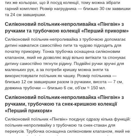
тих же кольорах, що й посуд колекції, тому можна зібрати
гарний комплект. Розмір нагрудника — близько 30 см заввишки
та 24 см завширшки.
Силіконовий поїльник-непроливайка «Пінгвін» з
ручками та трубочкою колекції «Перший прикорм»
Силіконовий поїльник-непроливайка з трубочкою допомагає
дитині навчатися самостійно пити та чудово підходить для
початку прикорму. Тонка трубочка оснащена силіконовим
клапаном, який не дозволяє воді вільно витікати та спонукає
дитину самостійно тягнути рідину. Подвійні ручки зручні для
маленьких рук, а за потреби кришку можна зняти та
використовувати поїльник як чашку. Розмір поїльника —
близько 12 см завширшки разом із ручками, висота — 7 см,
довжина трубочки — близько 6 см, об’єм ≈ 150 мл.
Силіконовий поїльник-непроливайка «Пінгвін» з
ручками, трубочкою та снек-кришкою колекції
«Перший прикорм»
Силіконовий поїльник «Пінгвін» поєднує одразу кілька функцій:
поїльник-непроливайку з трубочкою та снек-стакан для
перекусів. Трубочка оснащена силіконовим клапаном, який не