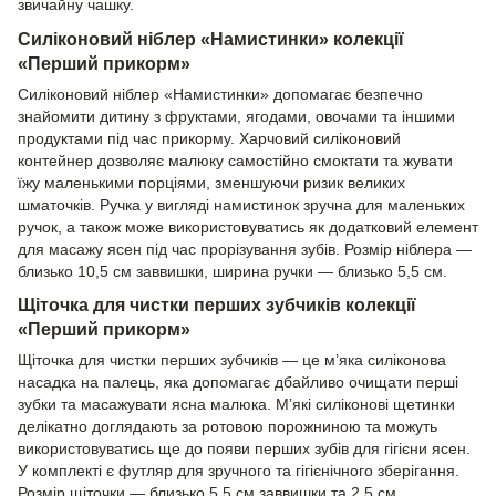
звичайну чашку.
Силіконовий ніблер «Намистинки» колекції
«Перший прикорм»
Силіконовий ніблер «Намистинки» допомагає безпечно
знайомити дитину з фруктами, ягодами, овочами та іншими
продуктами під час прикорму. Харчовий силіконовий
контейнер дозволяє малюку самостійно смоктати та жувати
їжу маленькими порціями, зменшуючи ризик великих
шматочків. Ручка у вигляді намистинок зручна для маленьких
ручок, а також може використовуватись як додатковий елемент
для масажу ясен під час прорізування зубів. Розмір ніблера —
близько 10,5 см заввишки, ширина ручки — близько 5,5 см.
Щіточка для чистки перших зубчиків колекції
«Перший прикорм»
Щіточка для чистки перших зубчиків — це м’яка силіконова
насадка на палець, яка допомагає дбайливо очищати перші
зубки та масажувати ясна малюка. М’які силіконові щетинки
делікатно доглядають за ротовою порожниною та можуть
використовуватись ще до появи перших зубів для гігієни ясен.
У комплекті є футляр для зручного та гігієнічного зберігання.
Розмір щіточки — близько 5,5 см заввишки та 2,5 см