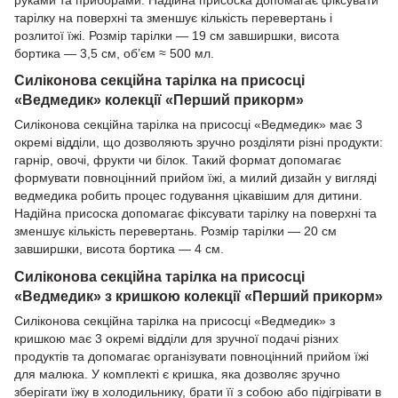
тарілку на поверхні та зменшує кількість перевертань і
розлитої їжі. Розмір тарілки — 19 см завширшки, висота
бортика — 3,5 см, об’єм ≈ 500 мл.
Силіконова секційна тарілка на присосці
«Ведмедик» колекції «Перший прикорм»
Силіконова секційна тарілка на присосці «Ведмедик» має 3
окремі відділи, що дозволяють зручно розділяти різні продукти:
гарнір, овочі, фрукти чи білок. Такий формат допомагає
формувати повноцінний прийом їжі, а милий дизайн у вигляді
ведмедика робить процес годування цікавішим для дитини.
Надійна присоска допомагає фіксувати тарілку на поверхні та
зменшує кількість перевертань. Розмір тарілки — 20 см
завширшки, висота бортика — 4 см.
Силіконова секційна тарілка на присосці
«Ведмедик» з кришкою колекції «Перший прикорм»
Силіконова секційна тарілка на присосці «Ведмедик» з
кришкою має 3 окремі відділи для зручної подачі різних
продуктів та допомагає організувати повноцінний прийом їжі
для малюка. У комплекті є кришка, яка дозволяє зручно
зберігати їжу в холодильнику, брати її з собою або підігрівати в