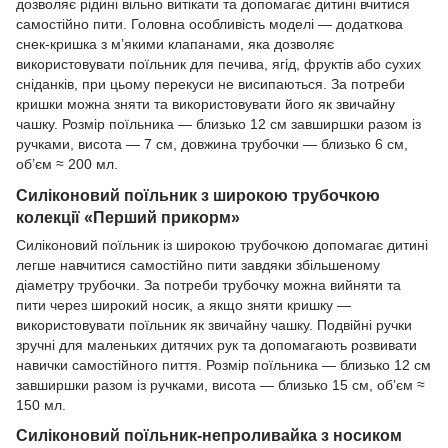
дозволяє рідині вільно витікати та допомагає дитині вчитися
самостійно пити. Головна особливість моделі — додаткова
снек-кришка з м’якими клапанами, яка дозволяє
використовувати поїльник для печива, ягід, фруктів або сухих
сніданків, при цьому перекуси не висипаються. За потреби
кришки можна зняти та використовувати його як звичайну
чашку. Розмір поїльника — близько 12 см завширшки разом із
ручками, висота — 7 см, довжина трубочки — близько 6 см,
об’єм ≈ 200 мл.
Силіконовий поїльник з широкою трубочкою
колекції «Перший прикорм»
Силіконовий поїльник із широкою трубочкою допомагає дитині
легше навчитися самостійно пити завдяки збільшеному
діаметру трубочки. За потреби трубочку можна вийняти та
пити через широкий носик, а якщо зняти кришку —
використовувати поїльник як звичайну чашку. Подвійні ручки
зручні для маленьких дитячих рук та допомагають розвивати
навички самостійного пиття. Розмір поїльника — близько 12 см
завширшки разом із ручками, висота — близько 15 см, об’єм ≈
150 мл.
Силіконовий поїльник-непроливайка з носиком