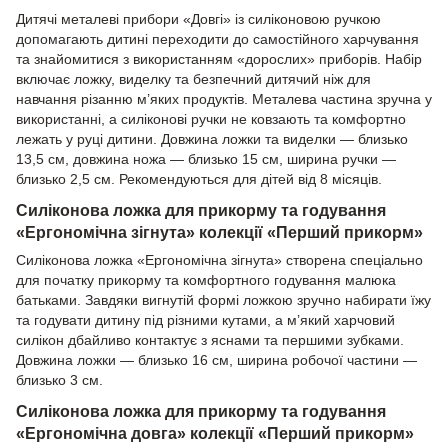
Дитячі металеві прибори «Довгі» із силіконовою ручкою
допомагають дитині переходити до самостійного харчування
та знайомитися з використанням «дорослих» приборів. Набір
включає ложку, виделку та безпечний дитячий ніж для
навчання різанню м’яких продуктів. Металева частина зручна у
використанні, а силіконові ручки не ковзають та комфортно
лежать у руці дитини. Довжина ложки та виделки — близько
13,5 см, довжина ножа — близько 15 см, ширина ручки —
близько 2,5 см. Рекомендуються для дітей від 8 місяців.
Силіконова ложка для прикорму та годування
«Ергономічна зігнута» колекції «Перший прикорм»
Силіконова ложка «Ергономічна зігнута» створена спеціально
для початку прикорму та комфортного годування малюка
батьками. Завдяки вигнутій формі ложкою зручно набирати їжу
та годувати дитину під різними кутами, а м’який харчовий
силікон дбайливо контактує з яснами та першими зубками.
Довжина ложки — близько 16 см, ширина робочої частини —
близько 3 см.
Силіконова ложка для прикорму та годування
«Ергономічна довга» колекції «Перший прикорм»