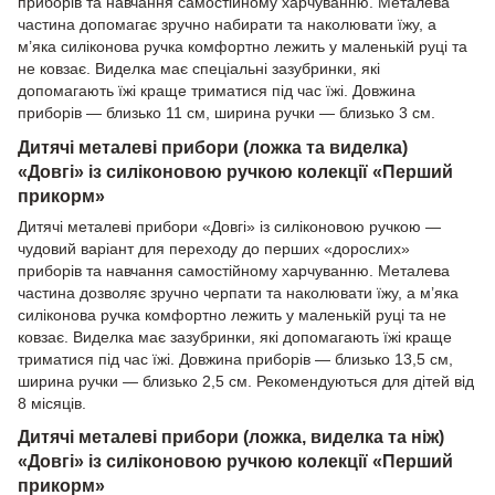
приборів та навчання самостійному харчуванню. Металева
частина допомагає зручно набирати та наколювати їжу, а
м’яка силіконова ручка комфортно лежить у маленькій руці та
не ковзає. Виделка має спеціальні зазубринки, які
допомагають їжі краще триматися під час їжі. Довжина
приборів — близько 11 см, ширина ручки — близько 3 см.
Дитячі металеві прибори (ложка та виделка)
«Довгі» із силіконовою ручкою колекції «Перший
прикорм»
Дитячі металеві прибори «Довгі» із силіконовою ручкою —
чудовий варіант для переходу до перших «дорослих»
приборів та навчання самостійному харчуванню. Металева
частина дозволяє зручно черпати та наколювати їжу, а м’яка
силіконова ручка комфортно лежить у маленькій руці та не
ковзає. Виделка має зазубринки, які допомагають їжі краще
триматися під час їжі. Довжина приборів — близько 13,5 см,
ширина ручки — близько 2,5 см. Рекомендуються для дітей від
8 місяців.
Дитячі металеві прибори (ложка, виделка та ніж)
«Довгі» із силіконовою ручкою колекції «Перший
прикорм»