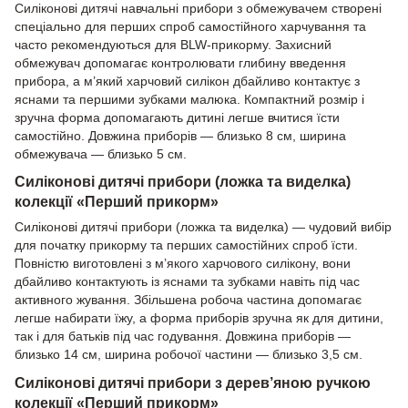
Силіконові дитячі навчальні прибори з обмежувачем створені
спеціально для перших спроб самостійного харчування та
часто рекомендуються для BLW-прикорму. Захисний
обмежувач допомагає контролювати глибину введення
прибора, а м’який харчовий силікон дбайливо контактує з
яснами та першими зубками малюка. Компактний розмір і
зручна форма допомагають дитині легше вчитися їсти
самостійно. Довжина приборів — близько 8 см, ширина
обмежувача — близько 5 см.
Силіконові дитячі прибори (ложка та виделка)
колекції «Перший прикорм»
Силіконові дитячі прибори (ложка та виделка) — чудовий вибір
для початку прикорму та перших самостійних спроб їсти.
Повністю виготовлені з м’якого харчового силікону, вони
дбайливо контактують із яснами та зубками навіть під час
активного жування. Збільшена робоча частина допомагає
легше набирати їжу, а форма приборів зручна як для дитини,
так і для батьків під час годування. Довжина приборів —
близько 14 см, ширина робочої частини — близько 3,5 см.
Силіконові дитячі прибори з дерев’яною ручкою
колекції «Перший прикорм»