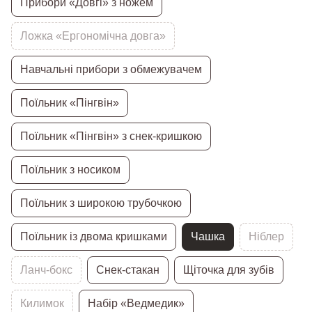
Прибори «Довгі» з ножем
Ложка «Ергономічна довга»
Навчальні прибори з обмежувачем
Поїльник «Пінгвін»
Поїльник «Пінгвін» з снек-кришкою
Поїльник з носиком
Поїльник з широкою трубочкою
Поїльник із двома кришками
Чашка
Ніблер
Ланч-бокс
Снек-стакан
Щіточка для зубів
Килимок
Набір «Ведмедик»