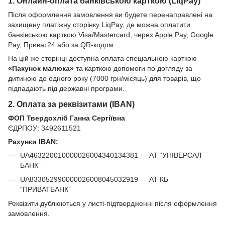
1. Онлайн-оплата банківською карткою (LiqPay)
Після оформлення замовлення ви будете перенаправлені на
захищену платіжну сторінку LiqPay, де можна оплатити
банківською карткою Visa/Mastercard, через Apple Pay, Google
Pay, Приват24 або за QR-кодом.
На цій же сторінці доступна оплата спеціальною карткою
«Пакунок малюка»
та карткою допомоги по догляду за
дитиною до одного року (7000 грн/місяць) для товарів, що
підпадають під державні програми.
2. Оплата за реквізитами (IBAN)
ФОП Твердохліб Ганна Сергіївна
ЄДРПОУ: 3492611521
Рахунки IBAN:
UA463220010000026004340134381 — АТ “УНІВЕРСАЛ
БАНК”
UA833052990000026008045032919 — АТ КБ
“ПРИВАТБАНК”
Реквізити дублюються у листі-підтвердженні після оформлення
замовлення.