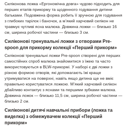
Силіконова ложка «Ергономічна довга» чудово підходить для
перших етапів прикорму та щоденного годування дитини
батьками. Подовжена форма робить її зручною для годування
з глибоких тарілок і баночок, а м’який харчовий силікон не
травмує чутливі ясна малюка. Довжина ложки — близько 16
см, ширина робочої частини — близько 3 см.
Силіконові тренувальні ложки з отворами Pre-
spoon для прикорму колекції «Перший прикорм»
Силіконові тренувальні ложки Pre-spoon створені для перших
самостійних спроб малюка знайомитися з їжею та часто
використовуються в BLW-прикормі. У наборі є дві ложки з
різною формою отворів, які допомагають їжі краще
утримуватися на поверхні, навіть якщо дитина ще не вміє
правильно користуватися ложкою. М’який харчовий силікон
дбайливо контактує з яснами та першими зубками малюка.
Довжина ложок — близько 11,5 см, ширина робочої частини —
близько 2 см.
Силіконові дитячі навчальні прибори (ложка та
виделка) з обмежувачем колекції «Перший
прикорм»