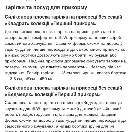
Тарілки та посуд для прикорму
Силіконова плоска тарілка на присосці без секцій
«Квадрат» колекції «Перший прикорм»
Дитяча силіконова плоска тарілка на присосці «Квадрат»
створена для комфортного BLW-прикорму та перших спроб
самостійного харчування. Завдяки формі, схожій на дорослу
тарілку, дитині легше переходити до самостійного прийому їжі,
а низькі бортики дозволяють зручно брати їжу руками або
приборами. Надійна присоска допомагає фіксувати тарілку на
поверхні та зменшує кількість перевертань і безладу під час
годування. Розмір тарілки — 18 см завширшки, висота бортика
— 3,5 см, об’єм ≈ 450 мл.
Силіконова плоска тарілка на присосці без секцій
«Ведмедик» колекції «Перший прикорм»
Силіконова плоска тарілка на присосці «Ведмедик» поєднує
зручність для BLW-прикорму та милий дитячий дизайн, який
робить процес годування цікавішим для малюка. Завдяки
формі, схожій на дорослу тарілку, дитині легше переходити до
самостійного харчування, а низькі бортики зручні для їжі
руками та приборами. Надійна присоска допомагає фіксувати