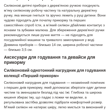
Силіконові дитячі прибори з дерев’яною ручкою поєднують
м’яку силіконову робочу частину та натуральну дерев’яну
ручку, яка менше гнеться та зручно лежить у руці дитини. Вони
чудово підходять для початку прикорму та перших
самостійних спроб їсти, а м’який силікон дбайливо контактує з
яснами та зубками малюка. Для збереження дерев’яної ручки
рекомендується лише ручне миття — не підходять для
посудомийної машини та тривалого замочування у воді.
Довжина приборів — близько 14 см, ширина робочої частини
— близько 3,5 см.
Аксесуари для годування та девайси для
прикорму
Силіконовий однотонний нагрудник для годування
колекції «Перший прикорм»
Силіконовий нагрудник для годування — незамінний помічник
з перших днів прикорму, який допомагає зберігати одяг дитини
чистим та зменшувати безлад під час їжі. Глибока та широка
кишеня збирає їжу, що падає з ложки чи виделки, а
регульована застібка дозволяє підібрати комфортний розмір.
М’який силікон не натирає шкіру, легко миється та виконаний у