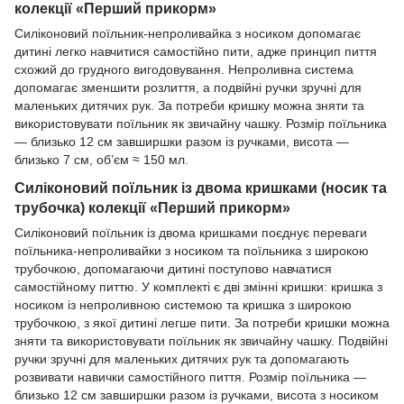
колекції «Перший прикорм»
Силіконовий поїльник-непроливайка з носиком допомагає
дитині легко навчитися самостійно пити, адже принцип пиття
схожий до грудного вигодовування. Непроливна система
допомагає зменшити розлиття, а подвійні ручки зручні для
маленьких дитячих рук. За потреби кришку можна зняти та
використовувати поїльник як звичайну чашку. Розмір поїльника
— близько 12 см завширшки разом із ручками, висота —
близько 7 см, об’єм ≈ 150 мл.
Силіконовий поїльник із двома кришками (носик та
трубочка) колекції «Перший прикорм»
Силіконовий поїльник із двома кришками поєднує переваги
поїльника-непроливайки з носиком та поїльника з широкою
трубочкою, допомагаючи дитині поступово навчатися
самостійному питтю. У комплекті є дві змінні кришки: кришка з
носиком із непроливною системою та кришка з широкою
трубочкою, з якої дитині легше пити. За потреби кришки можна
зняти та використовувати поїльник як звичайну чашку. Подвійні
ручки зручні для маленьких дитячих рук та допомагають
розвивати навички самостійного пиття. Розмір поїльника —
близько 12 см завширшки разом із ручками, висота з носиком