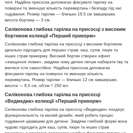
печі. Надійна присоска допомагає фіксувати тарілку на
поверхні та зменшує кількість перевертань і безладу під час
годування. Розмір тарілки — близько 19,5 см завширшки,
висота бортика — 3 см.
Силіконова глибока тарілка на присосці з високим
бортиком колекції «Перший прикорм»
Силіконова глибока тарілка на присосці з високим бортиком
ідеально підходить для перших страв: каш, супів, пюре та
інших страв прикорму. Високий бортик створює ефект
«зчищення ложки», завдяки чому дитині легше набирати їжу та
вчитися їсти самостійно. Надійна присоска допомагає
фіксувати тарілку на поверхні та зменшує кількість
перевертань. Розмір тарілки — близько 12 см завширшки,
висота — 8,5 см, об’єм ≈ 250 мл.
Силіконова глибока тарілка на присосці
«Ведмедик» колекції «Перший прикорм»
Силіконова глибока тарілка на присосці «Ведмедик» поєднує
функціональність та милий дизайн, який робить процес
годування цікавішим для дитини. Завдяки глибокій формі вона
чудово підходить для каш, супів, пюре та інших страв