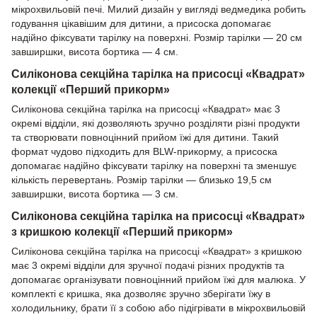
мікрохвильовій печі. Милий дизайн у вигляді ведмедика робить
годування цікавішим для дитини, а присоска допомагає
надійно фіксувати тарілку на поверхні. Розмір тарілки — 20 см
завширшки, висота бортика — 4 см.
Силіконова секційна тарілка на присосці «Квадрат»
колекції «Перший прикорм»
Силіконова секційна тарілка на присосці «Квадрат» має 3
окремі відділи, які дозволяють зручно розділяти різні продукти
та створювати повноцінний прийом їжі для дитини. Такий
формат чудово підходить для BLW-прикорму, а присоска
допомагає надійно фіксувати тарілку на поверхні та зменшує
кількість перевертань. Розмір тарілки — близько 19,5 см
завширшки, висота бортика — 3 см.
Силіконова секційна тарілка на присосці «Квадрат»
з кришкою колекції «Перший прикорм»
Силіконова секційна тарілка на присосці «Квадрат» з кришкою
має 3 окремі відділи для зручної подачі різних продуктів та
допомагає організувати повноцінний прийом їжі для малюка. У
комплекті є кришка, яка дозволяє зручно зберігати їжу в
холодильнику, брати її з собою або підігрівати в мікрохвильовій