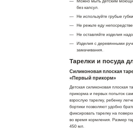
Можно мыть детским моющим
без капсул.
Не используйте грубые губк
Не режьте еду непосредстве
Не оставляйте изделия над
Изделия с деревянными ручк
замачивания.
Тарелки и посуда д
Силиконовая плоская таре
«Первый прикорм»
Детская силиконовая плоская т
прикорма и первых попыток сам
взрослую тарелку, ребенку легч
бортики позволяют удобно брат
фиксировать тарелку на поверх
во время кормления. Размер та
450 мл.