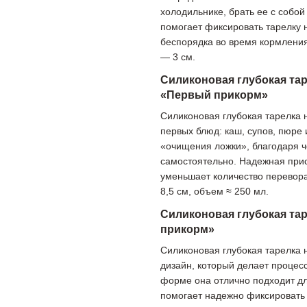
холодильнике, брать ее с собо
помогает фиксировать тарелку 
беспорядка во время кормления
— 3 см.
Силиконовая глубокая тар
«Первый прикорм»
Силиконовая глубокая тарелка 
первых блюд: каш, супов, пюре
«очищения ложки», благодаря че
самостоятельно. Надежная прис
уменьшает количество перевора
8,5 см, объем ≈ 250 мл.
Силиконовая глубокая та
прикорм»
Силиконовая глубокая тарелка 
дизайн, который делает процес
форме она отлично подходит дл
помогает надежно фиксировать 