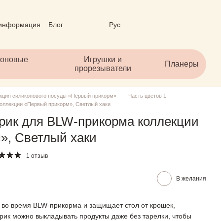
 информация
Блог
Рус
личный договор (ОФЕРТА)
коновые
Игрушки и
Планеры
прорезыватели
кция силиконового посуды «Первый прикорм»
Часть цветов 1
оллекции «Первый прикорм», Светлый хаки
рик для BLW-прикорма коллекции
», Светлый хаки
1 отзыв
В желания
 во время BLW-прикорма и защищает стол от крошек,
врик можно выкладывать продукты даже без тарелки, чтобы