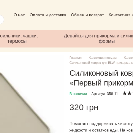
О нас
Оплата и доставка
Обмен и возврат
Контактная
Пользовательское соглашение
Отзывы о магазине
Пуб
оильники, чашки,
Девайсы для прикорма и сили
термосы
формы
Главная
Коллекции посуды
Колле
Силиконовый коврик для BLW-прикорма к
Силиконовый ков
«Первый прикорм
В наличии
Артикул: 358-11
320 грн
Помогает поддерживать чистоту
жидкости и остатков еды. На ко