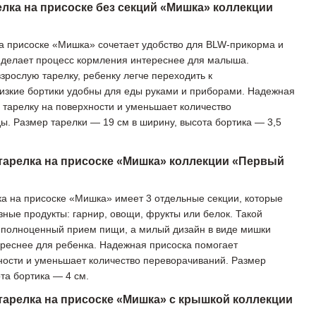
лка на присоске без секций «Мишка» коллекции
а присоске «Мишка» сочетает удобство для BLW-прикорма и
 делает процесс кормления интереснее для малыша.
зрослую тарелку, ребенку легче переходить к
изкие бортики удобны для еды руками и приборами. Надежная
 тарелку на поверхности и уменьшает количество
ы. Размер тарелки — 19 см в ширину, высота бортика — 3,5
тарелка на присоске «Мишка» коллекции «Первый
а на присоске «Мишка» имеет 3 отдельные секции, которые
зные продукты: гарнир, овощи, фрукты или белок. Такой
полноценный прием пищи, а милый дизайн в виде мишки
реснее для ребенка. Надежная присоска помогает
ности и уменьшает количество переворачиваний. Размер
та бортика — 4 см.
тарелка на присоске «Мишка» с крышкой коллекции