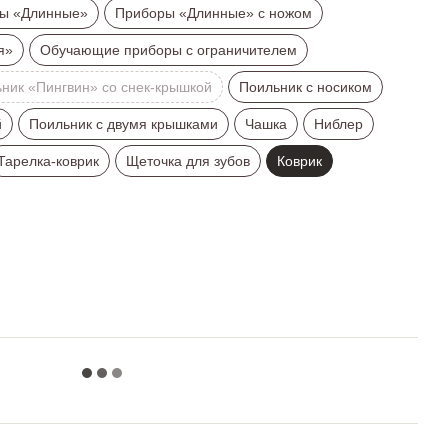
ы «Длинные»
Приборы «Длинные» с ножом
я»
Обучающие приборы с ограничителем
ник «Пингвин» со снек-крышкой
Поильник с носиком
й
Поильник с двумя крышками
Чашка
Ниблер
Тарелка-коврик
Щеточка для зубов
Коврик