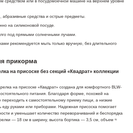
 средством или в посудомоечной машине на верхнем уровне
и, абразивные средства и острые предметы.
нно на силиконовой посуде.
олго под прямыми солнечными лучами.
ами рекомендуется мыть только вручную, без длительного
ля прикорма
лка на присоске без секций «Квадрат» коллекции
арелка на присоске «Квадрат» создана для комфортного BLW-
остоятельного питания. Благодаря форме, похожей на
е переходить к самостоятельному приему пищи, а низкие
ь еду руками или приборами. Надежная присоска помогает
ности и уменьшает количество переворачиваний и беспорядка
релки — 18 см в ширину, высота бортика — 3,5 см, объем ≈