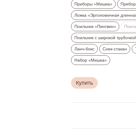
Приборы «Мишка»
Прибор
Ложка «Эргономичная длинна
Поильник «Пингвин»
Поиль
Поильник с широкой трубочко
Ланч-бокс
Снек-стакан
Набор «Мишка»
Купить