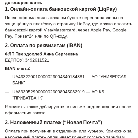
договоренности.
1. Онлайн-оплата банковской картой (LiqPay)
После оформления заказа вы будете перенаправлены на
защищённую платёжную страницу LiqPay, где можно оплатить
банковской картой Visa/Mastercard, через Apple Pay, Google
Pay, Приват24 или по QR-коду.
2. Оплата по реквизитам (IBAN)
ФЛП Твердохлеб Анна Сергеевна
ЕДРПОУ: 3492611521
IBAN-счета:
UA463220010000026004340134381 — АО “УНИВЕРСАЛ
БАНК”
UA833052990000026008045032919 — АО КБ
“ПРИВАТБАНК”
Реквизиты также дублируются в письме-подтверждении после
оформления заказа.
3. Наложенный платеж (“Новая Почта”)
Оплата при получении в отделении или курьеру. Комиссию за
наложенный платеж оплачивает клиент согласно тарифам