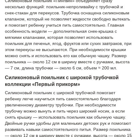
Силиконовый поильник «Пингвин» объединяет сразу
несколько функций: поильник-непроливайку с трубочкой и
снек-стакан для перекусов. Трубочка оснащена силиконовым
клапаном, который не позволяет жидкости свободно вытекать
и помогает ребенку учиться пить самостоятельно. Главная
особенность модели — дополнительная снек-крышка с
мягкими клапанами, которая позволяет использовать
поильник для печенья, ягод, фруктов или сухих завтраков, при
этом перекусы не высыпаются. При необходимости крышки
можно снять и использовать его как обычную чашку. Размер
поильника — около 12 см в ширину вместе с ручками, высота
— 7 см, длина трубочки — около 6 см, объем ≈ 200 мл.
Силиконовый поильник с широкой трубочкой
коллекции «Первый прикорм»
Силиконовый поильник с широкой трубочкой помогает
ребенку легче научиться пить самостоятельно благодаря
увеличенному диаметру трубочки. При необходимости
трубочку можно вынуть и пить через широкий носик, а если
снять крышку — использовать поильник как обычную чашку.
Двойные ручки удобны для маленьких детских рук и помогают
развивать навыки самостоятельного питья. Размер поильника
— около 12 см в ширину вместе с ручками, высота — около 15