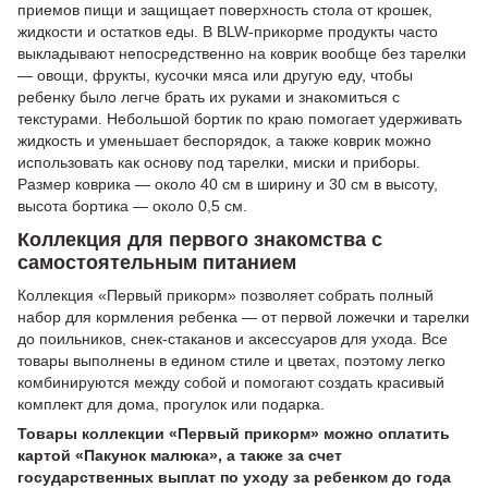
приемов пищи и защищает поверхность стола от крошек,
жидкости и остатков еды. В BLW-прикорме продукты часто
выкладывают непосредственно на коврик вообще без тарелки
— овощи, фрукты, кусочки мяса или другую еду, чтобы
ребенку было легче брать их руками и знакомиться с
текстурами. Небольшой бортик по краю помогает удерживать
жидкость и уменьшает беспорядок, а также коврик можно
использовать как основу под тарелки, миски и приборы.
Размер коврика — около 40 см в ширину и 30 см в высоту,
высота бортика — около 0,5 см.
Коллекция для первого знакомства с
самостоятельным питанием
Коллекция «Первый прикорм» позволяет собрать полный
набор для кормления ребенка — от первой ложечки и тарелки
до поильников, снек-стаканов и аксессуаров для ухода. Все
товары выполнены в едином стиле и цветах, поэтому легко
комбинируются между собой и помогают создать красивый
комплект для дома, прогулок или подарка.
Товары коллекции «Первый прикорм» можно оплатить
картой «Пакунок малюка», а также за счет
государственных выплат по уходу за ребенком до года