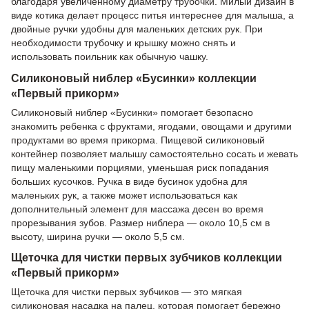
благодаря увеличенному диаметру трубочки. Милый дизайн в
виде котика делает процесс питья интереснее для малыша, а
двойные ручки удобны для маленьких детских рук. При
необходимости трубочку и крышку можно снять и
использовать поильник как обычную чашку.
Силиконовый ниблер «Бусинки» коллекции
«Первый прикорм»
Силиконовый ниблер «Бусинки» помогает безопасно
знакомить ребенка с фруктами, ягодами, овощами и другими
продуктами во время прикорма. Пищевой силиконовый
контейнер позволяет малышу самостоятельно сосать и жевать
пищу маленькими порциями, уменьшая риск попадания
больших кусочков. Ручка в виде бусинок удобна для
маленьких рук, а также может использоваться как
дополнительный элемент для массажа десен во время
прорезывания зубов. Размер ниблера — около 10,5 см в
высоту, ширина ручки — около 5,5 см.
Щеточка для чистки первых зубчиков коллекции
«Первый прикорм»
Щеточка для чистки первых зубчиков — это мягкая
силиконовая насадка на палец, которая помогает бережно