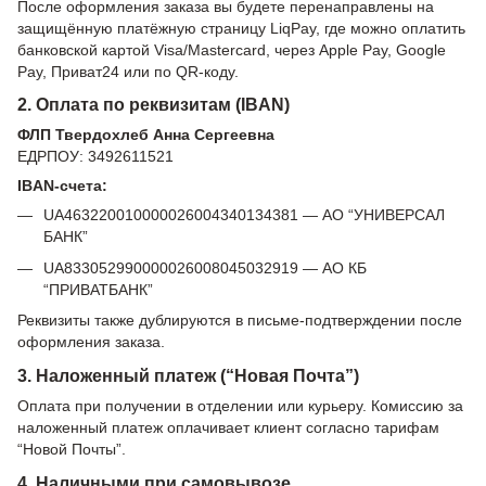
После оформления заказа вы будете перенаправлены на
защищённую платёжную страницу LiqPay, где можно оплатить
банковской картой Visa/Mastercard, через Apple Pay, Google
Pay, Приват24 или по QR-коду.
2. Оплата по реквизитам (IBAN)
ФЛП Твердохлеб Анна Сергеевна
ЕДРПОУ: 3492611521
IBAN-счета:
UA463220010000026004340134381 — АО “УНИВЕРСАЛ
БАНК”
UA833052990000026008045032919 — АО КБ
“ПРИВАТБАНК”
Реквизиты также дублируются в письме-подтверждении после
оформления заказа.
3. Наложенный платеж (“Новая Почта”)
Оплата при получении в отделении или курьеру. Комиссию за
наложенный платеж оплачивает клиент согласно тарифам
“Новой Почты”.
4. Наличными при самовывозе