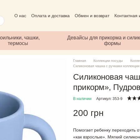
О нас
Оплата и доставка
Обмен и возврат
Контактная
Пользовательское соглашение
Отзывы о магазине
Пуб
оильники, чашки,
Девайсы для прикорма и сили
термосы
формы
Главная
Коллекции посуды
Колле
Силиконовая чашка с ручками коллекции
Силиконовая чаш
прикорм», Пудро
В наличии
Артикул: 353-9
200 грн
Помогает ребенку переходить о
«как взрослые». Мягкий силико