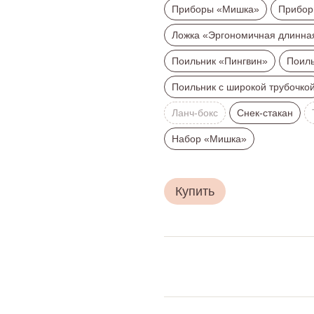
Приборы «Мишка»
Прибор
Ложка «Эргономичная длинна
Поильник «Пингвин»
Поиль
Поильник с широкой трубочко
Ланч-бокс
Снек-стакан
Набор «Мишка»
Купить