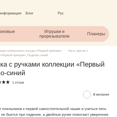
 информация
Блог
Рус
личный договор (ОФЕРТА)
коновые
Игрушки и
Планеры
прорезыватели
кция силиконового посуды «Первый прикорм»
Часть цветов 1
 «Первый прикорм», Пудрово-синий
ка с ручками коллекции «Первый
во-синий
1 отзыв
В желания
т поильников к первой самостоятельной чашке и учиться пить
н не бьется при падении, а двойные ручки помогают увереннее