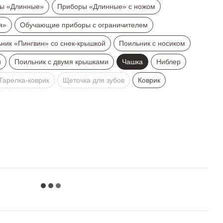
ы «Длинные»
Приборы «Длинные» с ножом
я»
Обучающие приборы с ограничителем
ник «Пингвин» со снек-крышкой
Поильник с носиком
й
Поильник с двумя крышками
Чашка
Ниблер
Тарелка-коврик
Щеточка для зубов
Коврик