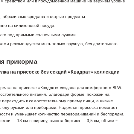
 средством или в посудомоечной машине на верхнем уровне
и, абразивные средства и острые предметы.
нно на силиконовой посуде.
олго под прямыми солнечными лучами.
ами рекомендуется мыть только вручную, без длительного
ля прикорма
лка на присоске без секций «Квадрат» коллекции
арелка на присоске «Квадрат» создана для комфортного BLW-
остоятельного питания. Благодаря форме, похожей на
е переходить к самостоятельному приему пищи, а низкие
ь еду руками или приборами. Надежная присоска помогает
ности и уменьшает количество переворачиваний и беспорядка
релки — 18 см в ширину, высота бортика — 3,5 см, объем ≈