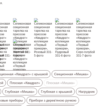
х.
ционная «Квадрат» с крышкой
Секционная «Мишка»
ой
Плоская «Квадрат»
Плоская «Мишка»
Глубокая «Мишка»
Глубокая с крышкой
Нагрудник
новые приборы
Прибори з дерев’яною ручкою