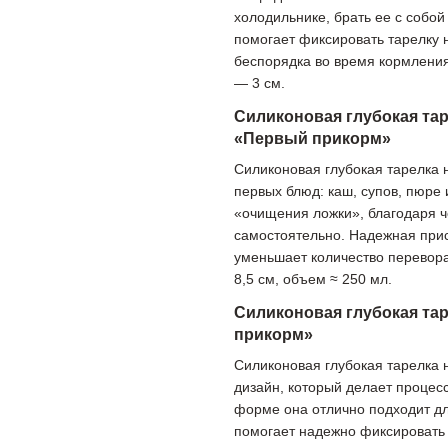
холодильнике, брать ее с собо
помогает фиксировать тарелку 
беспорядка во время кормления
— 3 см.
Силиконовая глубокая тар
«Первый прикорм»
Силиконовая глубокая тарелка 
первых блюд: каш, супов, пюре
«очищения ложки», благодаря че
самостоятельно. Надежная прис
уменьшает количество перевора
8,5 см, объем ≈ 250 мл.
Силиконовая глубокая та
прикорм»
Силиконовая глубокая тарелка 
дизайн, который делает процес
форме она отлично подходит дл
помогает надежно фиксировать 