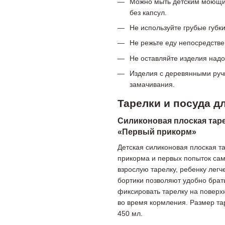
Можно мыть детским моющим
без капсул.
Не используйте грубые губк
Не режьте еду непосредстве
Не оставляйте изделия над
Изделия с деревянными ручк
замачивания.
Тарелки и посуда д
Силиконовая плоская таре
«Первый прикорм»
Детская силиконовая плоская т
прикорма и первых попыток сам
взрослую тарелку, ребенку легч
бортики позволяют удобно брат
фиксировать тарелку на поверх
во время кормления. Размер та
450 мл.