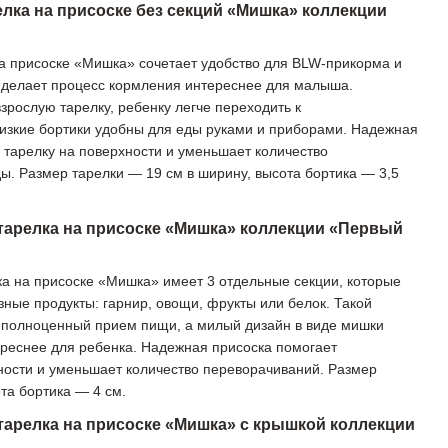
лка на присоске без секций «Мишка» коллекции
а присоске «Мишка» сочетает удобство для BLW-прикорма и
 делает процесс кормления интереснее для малыша.
зрослую тарелку, ребенку легче переходить к
изкие бортики удобны для еды руками и приборами. Надежная
 тарелку на поверхности и уменьшает количество
ы. Размер тарелки — 19 см в ширину, высота бортика — 3,5
тарелка на присоске «Мишка» коллекции «Первый
а на присоске «Мишка» имеет 3 отдельные секции, которые
зные продукты: гарнир, овощи, фрукты или белок. Такой
полноценный прием пищи, а милый дизайн в виде мишки
реснее для ребенка. Надежная присоска помогает
ности и уменьшает количество переворачиваний. Размер
та бортика — 4 см.
тарелка на присоске «Мишка» с крышкой коллекции