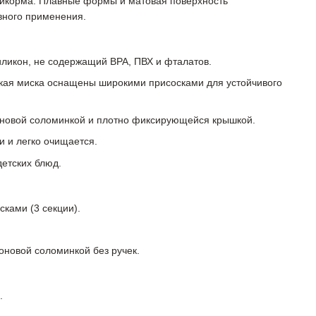
рикорма. Плавные формы и матовая поверхность
вного применения.
ликон, не содержащий BPA, ПВХ и фталатов.
окая миска оснащены широкими присосками для устойчивого
коновой соломинкой и плотно фиксирующейся крышкой.
и и легко очищается.
етских блюд.
сками (3 секции).
оновой соломинкой без ручек.
.