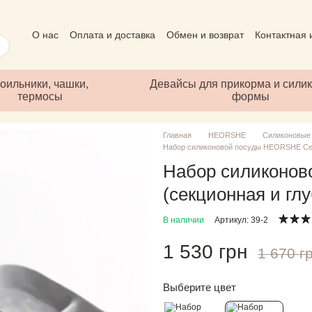
О нас
Оплата и доставка
Обмен и возврат
Контактная
Пользовательское соглашение
Отзывы о магазине
Пуб
оильники, чашки,
Девайсы для прикорма и сили
термосы
формы
Главная
HEORSHE
Силиконовые
Набор силиконовой посуды HEORSHE Серы
Набор силиконо
(секционная и гл
В наличии
Артикул: 39-2
1 530 грн
1 670 г
Выберите цвет