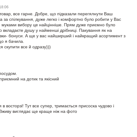
 18:06
товар, все гарне. Добре, що підказали перегялнути Ваш
ка за спілкування, дуже легко і комфортно було робити у Вас
и муками вибору це найцінніше. Прям дуже приємно було
що вкладаєте душу у найменші дрібниці. Пакування як на
івки- бонуси. А ще у вас найширший і найкращий асортимент з
що я бачила.
я скупити все й одразу)))
посудом.
 приємний на дотик та якісний
я в восторзі! Тут все супер, тримається присоска чудово і
 Вживу виглядає ще краще ніж на фото