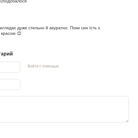
 сподобалося
иглядає дуже стильно й акуратно. Поки син їсть з
 красою 😊
тарий
Войти с помощью