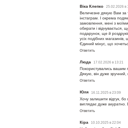
Віка Клепко
25.02.2026 в
Величезне дякую Вам за 
інстаграм. І окрема подя
замовлення, мені з моїм
обирати і відчувається, 
подарунок, ще й роздрук
усіх подібних магазинів, 
Єдиний мінус, що хочетьс
Ответить
Люда
17.02.2026 в 13:21
Покористувались вашим 
Дякую, він дуже зручний,
Ответить
Юля
16.11.2025 в 23:09
Хочу залишити відгук, бо 
виглядає дуже акуратно.
Ответить
Кіра
10.10.2025 в 22:04