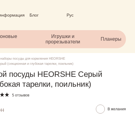
 информация
Блог
Рус
личный договор (ОФЕРТА)
коновые
Игрушки и
Планеры
прорезыватели
 наборы посуды для кормления HEORSHE
й (секционная и глубокая тарелки, поильник)
вой посуды HEORSHE Серый
убокая тарелки, поильник)
5 отзывов
рн
В желания