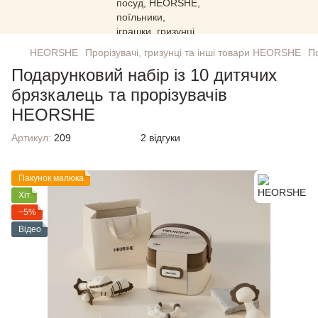
HEORSHE
Прорізувачі, гризунці та інші товари HEORSHE
П
Подарунковий набір із 10 дитячих
брязкалець та прорізувачів
HEORSHE
Артикул:
209
2 відгуки
Пакунок малюка
Хіт
−5%
Відео