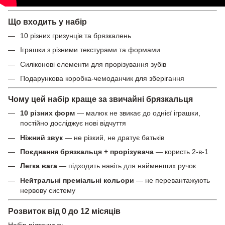
Що входить у набір
10 різних гризунців та брязкалень
Іграшки з різними текстурами та формами
Силіконові елементи для прорізування зубів
Подарункова коробка-чемоданчик для зберігання
Чому цей набір краще за звичайні брязкальця
10 різних форм
— малюк не звикає до однієї іграшки,
постійно досліджує нові відчуття
Ніжний звук
— не різкий, не дратує батьків
Поєднання брязкальця + прорізувача
— користь 2-в-1
Легка вага
— підходить навіть для найменших ручок
Нейтральні преміальні кольори
— не перевантажують
нервову систему
Розвиток від 0 до 12 місяців
Набір підтримує: