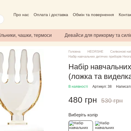
Про нас
Оплата і доставка
Обмін та повернення
Конта
Угода користувача
Відгуки про магазин
Публічний дого
їльники, чашки, термоси
Девайси для прикорму та сил
Головна
HEORSHE
Силіконові н
Набір навчальних дитячих приборів Heors
Набір навчальних
(ложка та виделк
В наявності
Артикул: 38
Написати
480 грн
530 грн
Виберіть колір