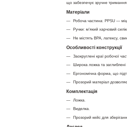
що забезпечує зручне тримання
Матеріали
Робоча частина: PPSU — міцн
Ручки: м'який харчовий сил
Не містять BPA, латексу, сви
Особливості конструкції
Заокруглені краї робочої час
Широка ложка та заглиблені 
Ергономічна форма, що під
Прозорий матеріал дозволяє 
Комплектація
Ложка.
Виделка.
Прозорий кейс для зберіган
Догляд