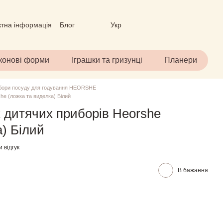
ктна інформація
Блог
Укр
вір (ОФЕРТА)
іконові форми
Іграшки та гризунці
Планери
абори посуду для годування HEORSHE
he (ложка та виделка) Білий
 дитячих приборів Heorshe
а) Білий
 відгук
В бажання