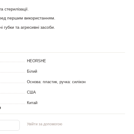
а стерилізації.
ред першим використанням.
і губки та агресивні засоби.
HEORSHE
Білий
Основа: пластик, ручка: силікон
США
Китай
р
Увійти за допомогою